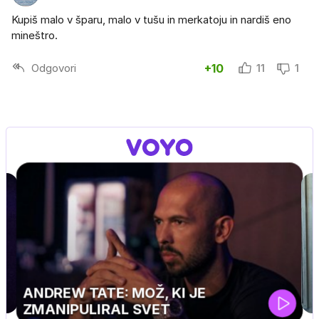
Kupiš malo v šparu, malo v tušu in merkatoju in nardiš eno
mineštro.
Odgovori
+10
11
1
MOJ PRIJATELJ PINGVIN