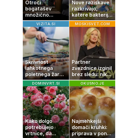
Otroci
Nove raziskave
bogatašev
razkrivajo,
množično
katere bakterije
prodajajo
na koži privlačijo
VIZITA.SI
MOSKISVET.COM
družinske
komarje
zbirke: raje imajo
denar kot
umetnine
Skrivnost
Partner
lahkotnega
zvezdnice izginil
poletnega žara,
brez sledu: nikoli
po katerem ne
ga niso našli,
DOMINVRT.SI
OKUSNO.JE
boste
nato je prišla še
potrebovali
ena tragedija
popoldanskega
spanca
Kako dolgo
Najmehkejši
potrebujejo
domači kruhki:
vrtnice, da
priprava v ponvi