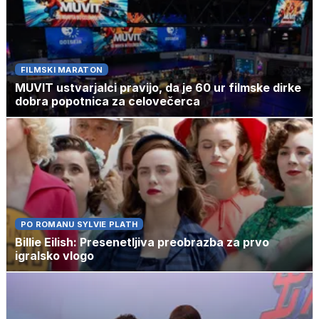
FILMSKI MARATON
MUVIT ustvarjalci pravijo, da je 60 ur filmske dirke
dobra popotnica za celovečerca
PO ROMANU SYLVIE PLATH
Billie Eilish: Presenetljiva preobrazba za prvo
igralsko vlogo