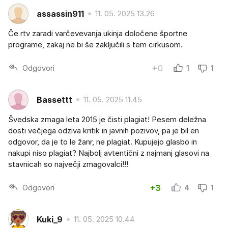
assassin911
11. 05. 2025 13.26
Če rtv zaradi varčevevanja ukinja določene športne
programe, zakaj ne bi še zaključili s tem cirkusom.
Odgovori
+0
1
1
Bassettt
11. 05. 2025 11.45
Švedska zmaga leta 2015 je čisti plagiat! Pesem deležna
dosti večjega odziva kritik in javnih pozivov, pa je bil en
odgovor, da je to le žanr, ne plagiat. Kupujejo glasbo in
nakupi niso plagiat? Najbolj avtentični z najmanj glasovi na
stavnicah so največji zmagovalci!!!
Odgovori
+3
4
1
Kuki_9
11. 05. 2025 10.44