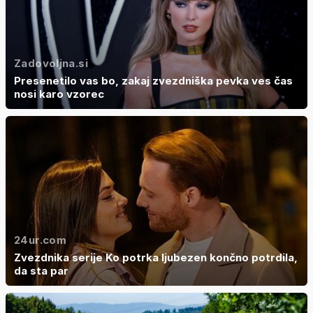
Zadovoljna.si
Presenetilo vas bo, zakaj zvezdniška pevka ves čas
nosi karo vzorec
24ur.com
Zvezdnika serije Ko potrka ljubezen končno potrdila,
da sta par