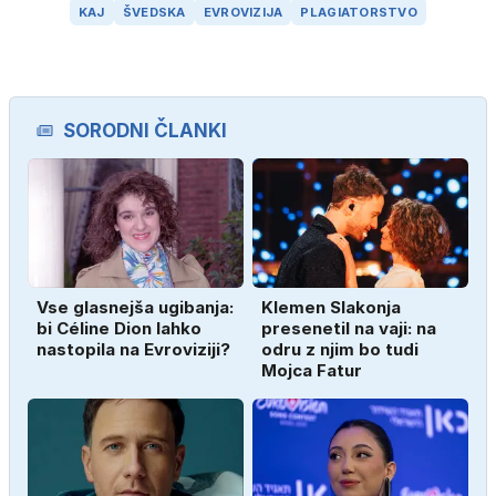
KAJ
ŠVEDSKA
EVROVIZIJA
PLAGIATORSTVO
SORODNI ČLANKI
Vse glasnejša ugibanja:
Klemen Slakonja
bi Céline Dion lahko
presenetil na vaji: na
nastopila na Evroviziji?
odru z njim bo tudi
Mojca Fatur