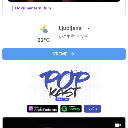
Film meseca / družinski, pustolovski
Ljubljana
6km/h
V
22°C
VREME