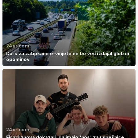
24ur.com
Dars za zatipkane e-vinjete ne bo več izdajal glob in
opominov
24ur.com
Firbci znova dokazali, da imajo 'nos' za uspešnice