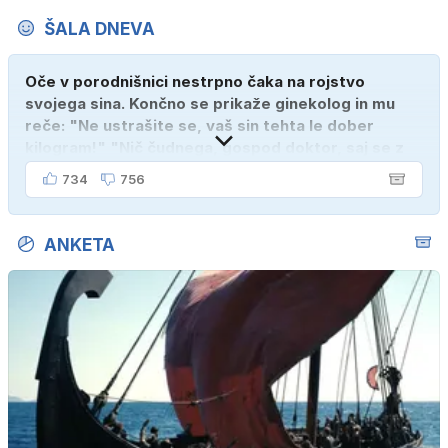
ŠALA DNEVA
Oče v porodnišnici nestrpno čaka na rojstvo
svojega sina. Končno se prikaže ginekolog in mu
reče: "Ne ustrašite se, vaš sin tehta le dober
kilogram!" "Nič čudnega, gospod doktor, saj se z
ženo poznava šele tri mesece."
734
756
ANKETA