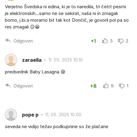
Verjetno Švedska ni edina, ki je to naredila, tri četrt pesmi
je elektronskih...samo ne se sekirat, naša ni in zmagali
bomo, j.bi.a moramo bit tak kot Dončič, je govoril pol pa so
res zmagali 😉😀
Odgovori
+1
3
2
zaraella
11. 05. 2025 10.10
predsednik Baby Lasagna 😪
Odgovori
+8
9
1
pope p
11. 05. 2025 10.00
seveda ne vidijo težav podkupnine so že plačane