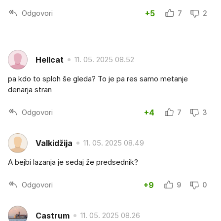
Odgovori
+5
7
2
Hellcat
11. 05. 2025 08.52
pa kdo to sploh še gleda? To je pa res samo metanje
denarja stran
Odgovori
+4
7
3
Valkidžija
11. 05. 2025 08.49
A bejbi lazanja je sedaj že predsednik?
Odgovori
+9
9
0
Castrum
11. 05. 2025 08.26