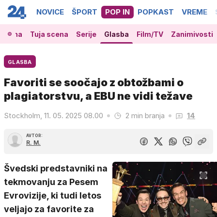
NOVICE
ŠPORT
POP IN
POPKAST
VREME
 scena
Tuja scena
Serije
Glasba
Film/TV
Zanimivosti
GLASBA
Favoriti se soočajo z obtožbami o
plagiatorstvu, a EBU ne vidi težave
Stockholm, 11. 05. 2025 08.00
2 min branja
14
AVTOR:
R. M.
Švedski predstavniki na
tekmovanju za Pesem
Evrovizije, ki tudi letos
veljajo za favorite za