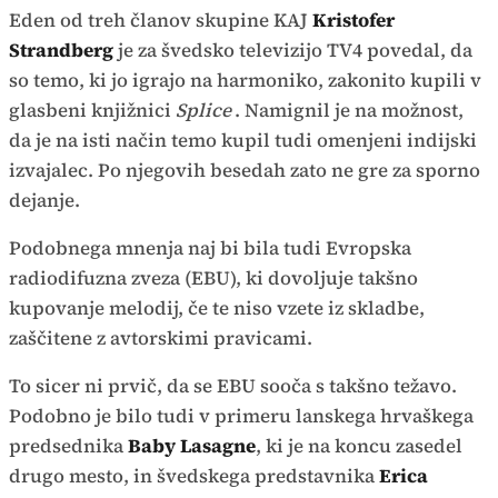
Eden od treh članov skupine KAJ
Kristofer
Strandberg
je za švedsko televizijo TV4 povedal, da
so temo, ki jo igrajo na harmoniko, zakonito kupili v
glasbeni knjižnici
Splice
. Namignil je na možnost,
da je na isti način temo kupil tudi omenjeni indijski
izvajalec. Po njegovih besedah zato ne gre za sporno
dejanje.
Podobnega mnenja naj bi bila tudi Evropska
radiodifuzna zveza (EBU), ki dovoljuje takšno
kupovanje melodij, če te niso vzete iz skladbe,
zaščitene z avtorskimi pravicami.
To sicer ni prvič, da se EBU sooča s takšno težavo.
Podobno je bilo tudi v primeru lanskega hrvaškega
predsednika
Baby Lasagne
, ki je na koncu zasedel
drugo mesto, in švedskega predstavnika
Erica