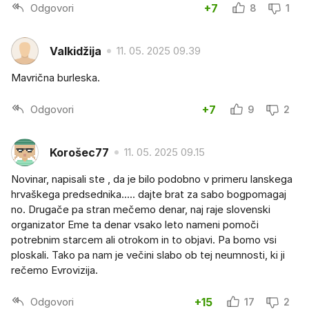
Odgovori
+7
8
1
Valkidžija
11. 05. 2025 09.39
Mavrična burleska.
Odgovori
+7
9
2
Korošec77
11. 05. 2025 09.15
Novinar, napisali ste , da je bilo podobno v primeru lanskega
hrvaškega predsednika..... dajte brat za sabo bogpomagaj
no. Drugače pa stran mečemo denar, naj raje slovenski
organizator Eme ta denar vsako leto nameni pomoči
potrebnim starcem ali otrokom in to objavi. Pa bomo vsi
ploskali. Tako pa nam je večini slabo ob tej neumnosti, ki ji
rečemo Evrovizija.
Odgovori
+15
17
2