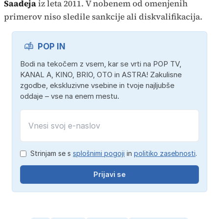
Saadeja
iz leta 2011. V nobenem od omenjenih
primerov niso sledile sankcije ali diskvalifikacija.
POP IN
Bodi na tekočem z vsem, kar se vrti na POP TV,
KANAL A, KINO, BRIO, OTO in ASTRA! Zakulisne
zgodbe, ekskluzivne vsebine in tvoje najljubše
oddaje – vse na enem mestu.
Strinjam se s
splošnimi pogoji
in
politiko zasebnosti
.
Prijavi se