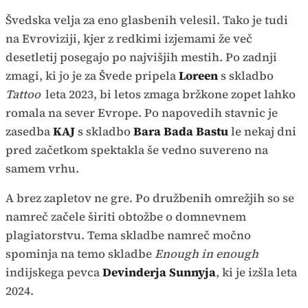
Švedska velja za eno glasbenih velesil. Tako je tudi
na Evroviziji, kjer z redkimi izjemami že več
desetletij posegajo po najvišjih mestih. Po zadnji
zmagi, ki jo je za Švede pripela
Loreen
s skladbo
Tattoo
leta 2023, bi letos zmaga bržkone zopet lahko
romala na sever Evrope. Po napovedih stavnic je
zasedba
KAJ
s skladbo
Bara Bada Bastu
le nekaj dni
pred začetkom spektakla še vedno suvereno na
samem vrhu.
A brez zapletov ne gre. Po družbenih omrežjih so se
namreč začele širiti obtožbe o domnevnem
plagiatorstvu. Tema skladbe namreč močno
spominja na temo skladbe
Enough in enough
indijskega pevca
Devinderja Sunnyja
, ki je izšla leta
2024.