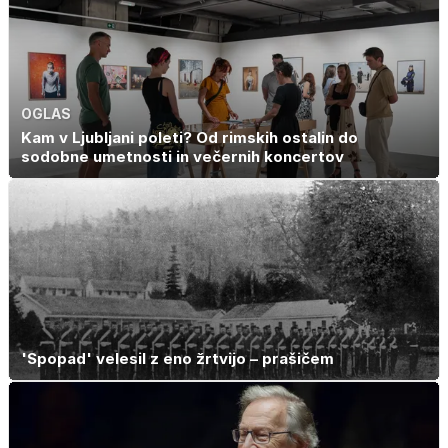
OGLAS
Kam v Ljubljani poleti? Od rimskih ostalin do
sodobne umetnosti in večernih koncertov
'Spopad' velesil z eno žrtvijo – prašičem