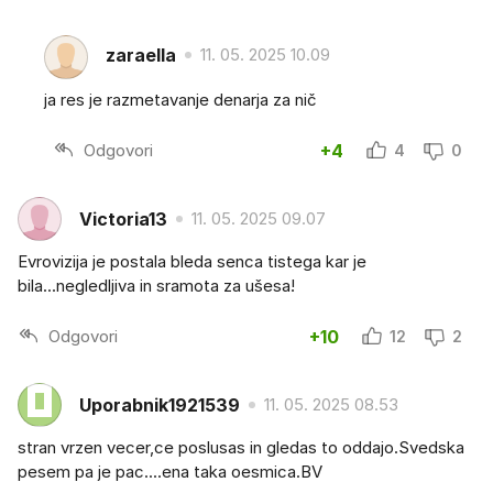
zaraella
11. 05. 2025 10.09
ja res je razmetavanje denarja za nič
Odgovori
+4
4
0
Victoria13
11. 05. 2025 09.07
Evrovizija je postala bleda senca tistega kar je
bila...negledljiva in sramota za ušesa!
Odgovori
+10
12
2
Uporabnik1921539
11. 05. 2025 08.53
stran vrzen vecer,ce poslusas in gledas to oddajo.Svedska
pesem pa je pac....ena taka oesmica.BV