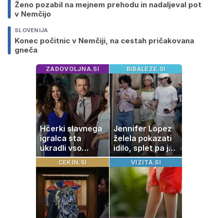
Ženo pozabil na mejnem prehodu in nadaljeval pot
v Nemčijo
SLOVENIJA
Konec počitnic v Nemčiji, na cestah pričakovana
gneča
ZADOVOLJNA.SI
BIBALEZE.SI
Hčerki slavnega
Jennifer Lopez
igralca sta
želela pokazati
ukradli vso
idilo, splet pa je
pozornost
razburila ena
CEKIN.SI
VIZITA.SI
stvar