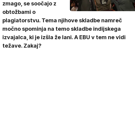
zmago, se soočajo z
obtožbami o
plagiatorstvu. Tema njihove skladbe namreč
močno spominja na temo skladbe indijskega
izvajalca, ki je izšla že lani. A EBU v tem ne vidi
težave. Zakaj?