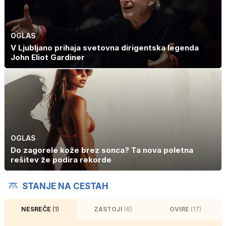
OGLAS
V Ljubljano prihaja svetovna dirigentska legenda
John Eliot Gardiner
OGLAS
Do zagorele kože brez sonca? Ta nova poletna
rešitev že podira rekorde
STANJE NA CESTAH
NESREČE
(1)
ZASTOJI
(6)
OVIRE
(17)