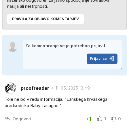
kazensko odgovoren za javno spodbujanje sovraštva,
nasilja ali nestrpnosti.
PRAVILA ZA OBJAVO KOMENTARJEV
Prijavi se
proofreader
11. 05. 2025 13.49
Tole ne bo v redu informacija. "Lanskega hrvaškega
predsednika Baby Lasagne."
Odgovori
+1
1
0