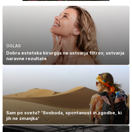
zrastejo? Vse o
je trik za popoln
rasti, cvetenju in
rezultat
negi vrtnic
OGLAS
Dobra estetska kirurgija ne ustvarja filtrov, ustvarja
naravne rezultate
Sam po svetu? 'Svoboda, spontanost in zgodbe, ki
jih ne zmanjka'