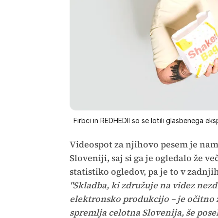
Firbci in REDHEDII so se lotili glasbenega eks
Videospot za njihovo pesem je nam
Sloveniji, saj si ga je ogledalo že v
statistiko ogledov, pa je to v zadnj
"Skladba, ki združuje na videz ne
elektronsko produkcijo – je očitno z
spremlja celotna Slovenija, še pose