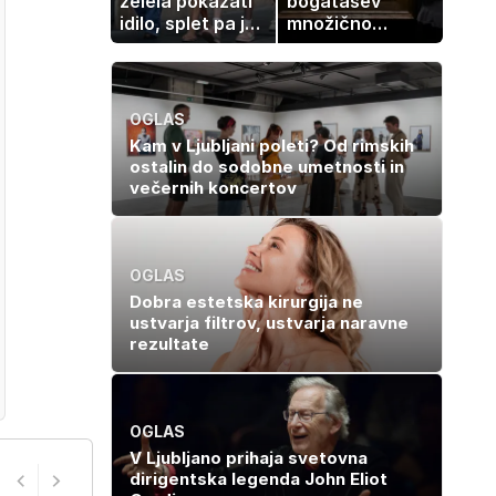
želela pokazati
bogatašev
idilo, splet pa je
množično
razburila ena
prodajajo
stvar
družinske
zbirke: raje
imajo denar kot
OGLAS
umetnine
Kam v Ljubljani poleti? Od rimskih
ostalin do sodobne umetnosti in
večernih koncertov
OGLAS
Dobra estetska kirurgija ne
ustvarja filtrov, ustvarja naravne
rezultate
OGLAS
V Ljubljano prihaja svetovna
dirigentska legenda John Eliot