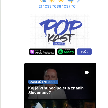
21 °C
33 °C
36 °C
37 °C
ZASLUŽENI ODDIH
Kaj je vrhunec poletja znanih
Slovencev?