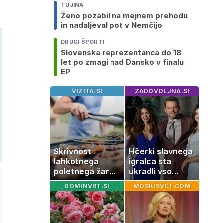
TUJINA
Ženo pozabil na mejnem prehodu
in nadaljeval pot v Nemčijo
DRUGI ŠPORTI
Slovenska reprezentanca do 18
let po zmagi nad Dansko v finalu
EP
VIZITA.SI
ZADOVOLJNA.SI
Skrivnost
Hčerki slavnega
lahkotnega
igralca sta
poletnega žara,
ukradli vso
po katerem ne
pozornost
DOMINVRT.SI
MOSKISVET.COM
boste
potrebovali
popoldanskega
spanca