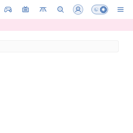
Preklopi barvni na
ZIN