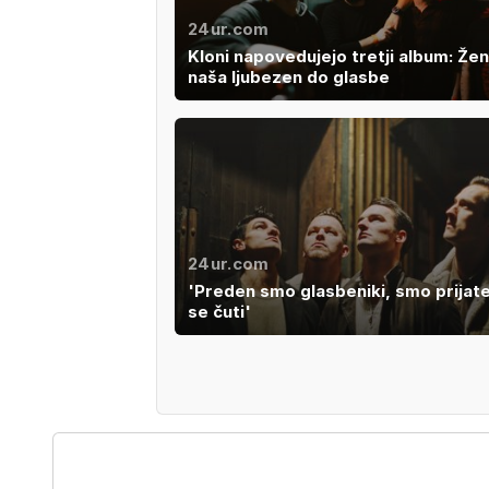
24ur.com
Kloni napovedujejo tretji album: Že
naša ljubezen do glasbe
24ur.com
'Preden smo glasbeniki, smo prijatelj
se čuti'