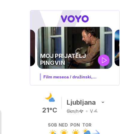
UEFA
SUPERPOKAL
V živo na VOYO: sreda ob 20.30
Ljubljana
21°C
6km/h
V
SOB
NED
PON
TOR