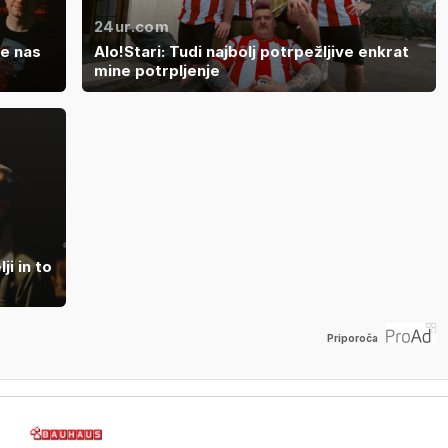
24ur.com
ne nas
Alo!Stari: Tudi najbolj potrpežljive enkrat
mine potrpljenje
i in to
Priporoča