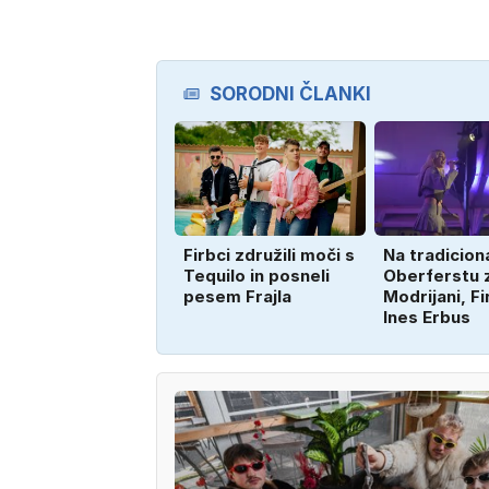
SORODNI ČLANKI
Firbci združili moči s
Na tradicio
Tequilo in posneli
Oberferstu 
pesem Frajla
Modrijani, Fi
Ines Erbus