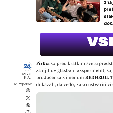
zna,
prež
sta
doka
Firbci
so pred kratkim svetu predst
za njihov glasbeni eksperiment, sa
AVTOR:
producenta z imenom
REDHEDII
. 
K.A.
dokazali, da vedo, kako ustvariti v
Deli zgodbo: