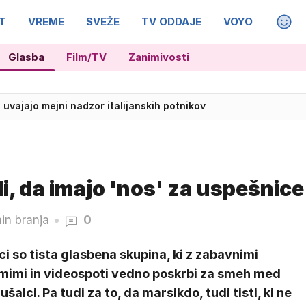
T
VREME
SVEŽE
TV ODDAJE
VOYO
MAGA
Glasba
Film/TV
Zanimivosti
, uvajajo mejni nadzor italijanskih potnikov
i, da imajo 'nos' za uspešnice
in branja
0
ci so tista glasbena skupina, ki z zabavnimi
mimi in videospoti vedno poskrbi za smeh med
ušalci. Pa tudi za to, da marsikdo, tudi tisti, ki ne