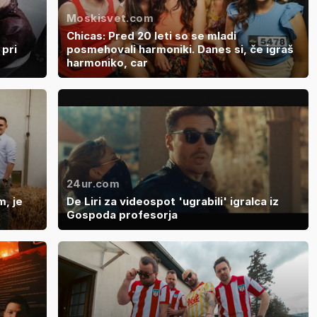
Moskisvet.com
Chicas: Pred 20 leti so se mladi
pri
posmehovali harmoniki. Danes si, če igraš
harmoniko, car
24ur.com
m, je
De Liri za videospot 'ugrabili' igralca iz
Gospoda profesorja