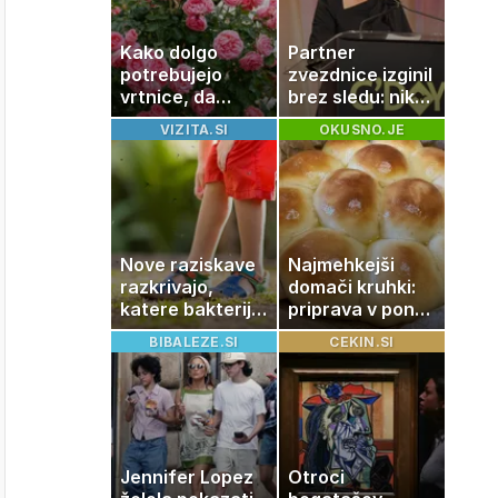
Kako dolgo
Partner
potrebujejo
zvezdnice izginil
vrtnice, da
brez sledu: nikoli
zrastejo? Vse o
ga niso našli,
VIZITA.SI
OKUSNO.JE
rasti, cvetenju
nato je prišla še
in negi vrtnic
ena tragedija
Nove raziskave
Najmehkejši
razkrivajo,
domači kruhki:
katere bakterije
priprava v ponvi
na koži privlačijo
je trik za popoln
BIBALEZE.SI
CEKIN.SI
komarje
rezultat
Jennifer Lopez
Otroci