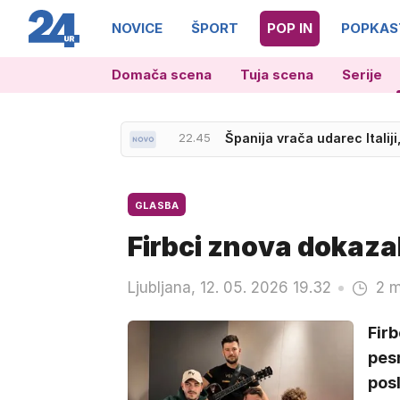
NOVICE
ŠPORT
POP IN
POPKAS
Domača scena
Tuja scena
Serije
22.45
Španija vrača udarec Italiji
GLASBA
Firbci znova dokazal
Ljubljana, 12. 05. 2026 19.32
2 m
Firb
pes
posl