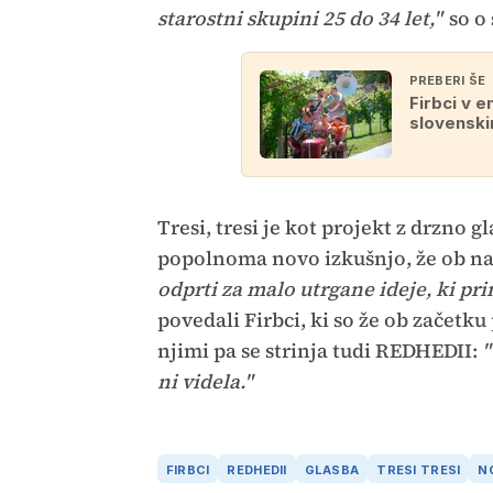
starostni skupini 25 do 34 let,"
so o 
PREBERI ŠE
Firbci v 
slovenski
Tresi, tresi je kot projekt z drzno g
popolnoma novo izkušnjo, že ob na
odprti za malo utrgane ideje, ki pr
povedali Firbci, ki so že ob začetk
njimi pa se strinja tudi REDHEDII:
"
ni videla."
FIRBCI
REDHEDII
GLASBA
TRESI TRESI
N