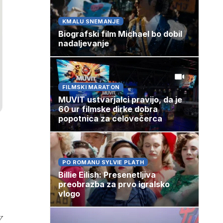
KMALU SNEMANJE
Biografski film Michael bo dobil
nadaljevanje
FILMSKI MARATON
MUVIT ustvarjalci pravijo, da je
60 ur filmske dirke dobra
popotnica za celovečerca
PO ROMANU SYLVIE PLATH
Billie Eilish: Presenetljiva
preobrazba za prvo igralsko
vlogo
v