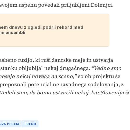
svojem uspehu povedali priljubljeni Dolenjci.
enem dnevu z ogledi podrli rekord med
mi ansambli
lasbeno fuzijo, ki ruši žanrske meje in ustvarja
stanku obljubljal nekaj drugačnega.
"Vedno smo
inesejo nekaj novega na sceno,"
so ob projektu še
u prepoznali potencial nenavadnega sodelovanja, z
Vedeli smo, da bomo ustvarili nekaj, kar Slovenija š
OVA PESEM
TREND