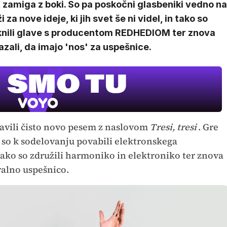
 zamiga z boki. So pa poskočni glasbeniki vedno na
i za nove ideje, ki jih svet še ni videl, in tako so
knili glave s producentom REDHEDIOM ter znova
zali, da imajo 'nos' za uspešnice.
avili čisto novo pesem z naslovom
Tresi, tresi
. Gre
j so k sodelovanju povabili elektronskega
Tako so združili harmoniko in elektroniko ter znova
iralno uspešnico.