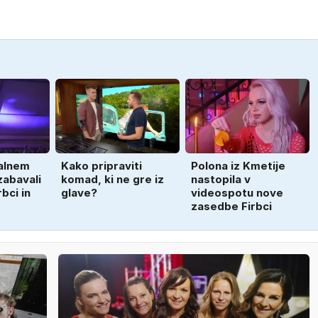
nalnem
Kako pripraviti
Polona iz Kmetije
zabavali
komad, ki ne gre iz
nastopila v
rbci in
glave?
videospotu nove
zasedbe Firbci