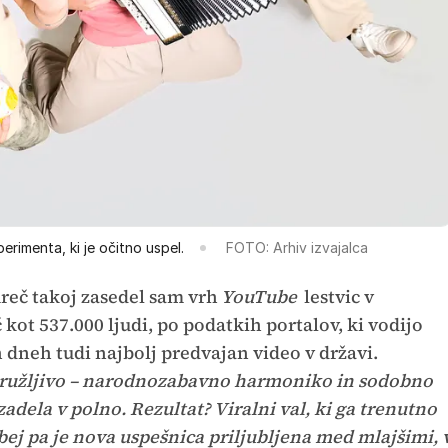
perimenta, ki je očitno uspel.
FOTO: Arhiv izvajalca
reč takoj zasedel sam vrh
YouTube
lestvic v
eč kot 537.000 ljudi, po podatkih portalov, ki vodijo
ih dneh tudi najbolj predvajan video v državi.
združljivo – narodnozabavno harmoniko in sodobno
adela v polno. Rezultat? Viralni val, ki ga trenutno
bej pa je nova uspešnica priljubljena med mlajšimi, 