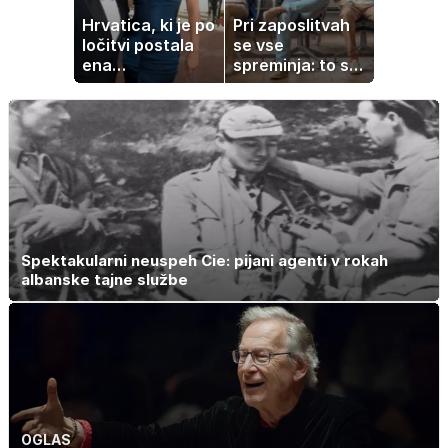
Hrvatica, ki je po
Pri zaposlitvah
ločitvi postala
se vse
ena
spreminja: to so
najbogatejših
veščine, ki vam
ločenk na svetu
lahko prinesejo
višjo plačo
Spektakularni neuspeh Cie: pijani agenti v rokah
albanske tajne službe
OGLAS