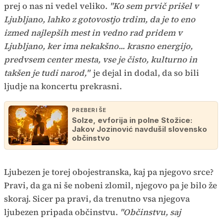
prej o nas ni vedel veliko.
"Ko sem prvič prišel v
Ljubljano, lahko z gotovostjo trdim, da je to eno
izmed najlepših mest in vedno rad pridem v
Ljubljano, ker ima nekakšno... krasno energijo,
predvsem center mesta, vse je čisto, kulturno in
takšen je tudi narod,"
je dejal in dodal, da so bili
ljudje na koncertu prekrasni.
PREBERI ŠE
Solze, evforija in polne Stožice:
Jakov Jozinović navdušil slovensko
občinstvo
Ljubezen je torej obojestranska, kaj pa njegovo srce?
Pravi, da ga ni še nobeni zlomil, njegovo pa je bilo že
skoraj. Sicer pa pravi, da trenutno vsa njegova
ljubezen pripada občinstvu.
"Občinstvu, saj