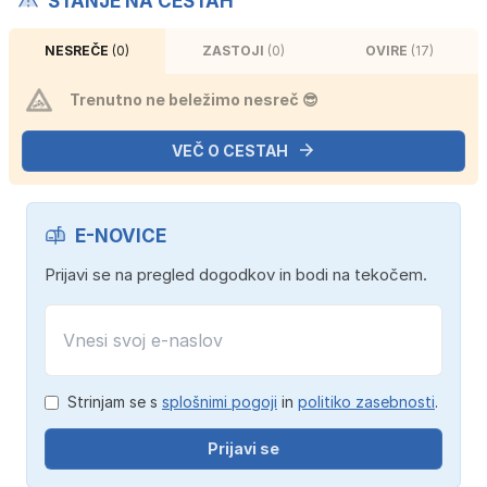
STANJE NA CESTAH
NESREČE
(0)
ZASTOJI
(0)
OVIRE
(17)
Trenutno ne beležimo nesreč 😎
VEČ O CESTAH
E-NOVICE
Prijavi se na pregled dogodkov in bodi na tekočem.
Strinjam se s
splošnimi pogoji
in
politiko zasebnosti
.
Prijavi se