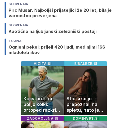
SLOVENIJA
Pirc Musar: Najboljši prijateljici že 20 let, bila je
varnostno preverjena
SLOVENIJA
Kaotično na ljubljanski železniški postaji
TUJINA
Ognjeni pekel: prijeli 420 ljudi, med njimi 166
mladoletnikov
VIZITA.SI
BIBALEZE.SI
Kaj storiti, če
Starši so jo
bolijo kolki:
prepoznali na
ortoped razkriva
spletu, nato je
preproste trike
ostala brez
ZADOVOLJNA.SI
DOMINVRT.SI
za zmanjšanje
službe
bolečine