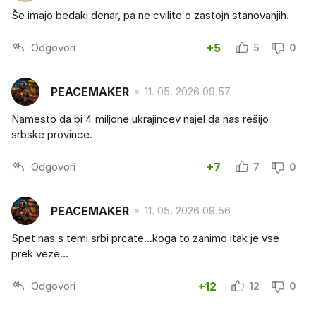
Še imajo bedaki denar, pa ne cvilite o zastojn stanovanjih.
Odgovori
+5
5
0
PEACEMAKER
11. 05. 2026 09.57
Namesto da bi 4 miljone ukrajincev najel da nas rešijo
srbske province.
Odgovori
+7
7
0
PEACEMAKER
11. 05. 2026 09.56
Spet nas s temi srbi prcate...koga to zanimo itak je vse
prek veze...
Odgovori
+12
12
0