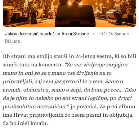
Jakov Jozinović navdušil v Areni Stožice
FOTO: Simone
Di Luca
Ob strani mu stojijo starši in 24-letna sestra, ki so bili
sinoči tudi na koncertu.
"Že vse življenje sanjajo z
mano in oni so se z mano vse življenje na to
pripravljali, saj sem jaz govoril le o tem. Samo o
arenah, občinstvu, samo o želji, da bom pevec... Tako
da je njim to nekako po eni strani logično, po drugi
pa absolutno neresnično,"
je povedal. Za prvi album
ima Hrvat pripravljenih že osem pesmi in obljublja,
da bo izšel kmalu.