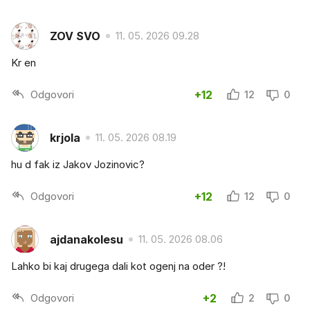
ZOV SVO
11. 05. 2026 09.28
Kr en
Odgovori
+12
12
0
krjola
11. 05. 2026 08.19
hu d fak iz Jakov Jozinovic?
Odgovori
+12
12
0
ajdanakolesu
11. 05. 2026 08.06
Lahko bi kaj drugega dali kot ogenj na oder ?!
Odgovori
+2
2
0