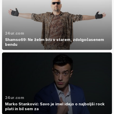
24ur.com
Shamso69: Ne želim biti v starem, zdolgočasenem
bendu
24ur.com
Marko Stanković: Savo je imel idejo o najboljši rock
plati in bil sem za