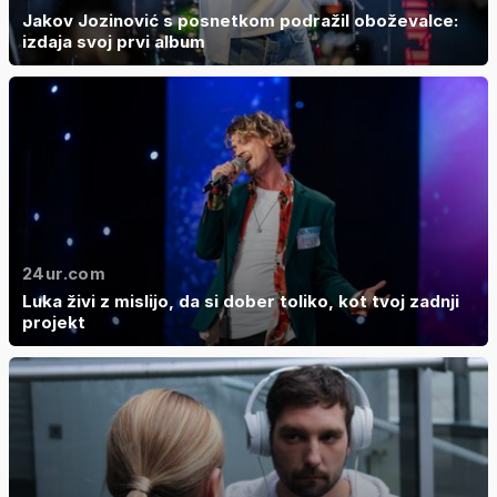
Jakov Jozinović s posnetkom podražil oboževalce:
izdaja svoj prvi album
24ur.com
Luka živi z mislijo, da si dober toliko, kot tvoj zadnji
projekt