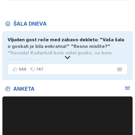
ŠALA DNEVA
Vljuden gost reče med zabavo dekletu: "Vaša šala
o goskah je bila enkratna!" "Resno mislite?"
"Seveda! Kadarkoli bom videl gosko, se bom
spomnil na vas!"
549
747
ANKETA