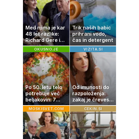
Med njima je kar
Trik naših babic
48 let razlike:
prihrani vodo,
Richard Gere in
čas in detergent
mlada soigralka
OKUSNO.JE
VIZITA.SI
ujeta v prisrčnih
trenutkih
Po 50. letu telo
Od imunosti do
potrebuje več
razpoloženja:
beljakovin: 7
zakaj je črevesje
okusnih
v središču
MOSKISVET.COM
CEKIN.SI
receptov za
pozornosti
vsak dan