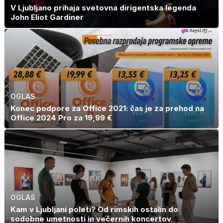
V Ljubljano prihaja svetovna dirigentska legenda
John Eliot Gardiner
OGLAS
Konec podpore za Office 2021: čas je za prehod na
Office 2024 Pro za 19,99 €
OGLAS
Kam v Ljubljani poleti? Od rimskih ostalin do
sodobne umetnosti in večernih koncertov