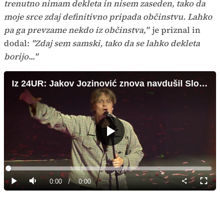
trenutno nimam dekleta in nisem zaseden, tako da
moje srce zdaj definitivno pripada občinstvu. Lahko
pa ga prevzame nekdo iz občinstva,"
je priznal in
dodal:
"Zdaj sem samski, tako da se lahko dekleta
borijo..."
Iz 24UR: Jakov Jozinović znova navdušil Slovenijo
Predvajaj
Loaded
:
0%
Current
0:00
/
Duration
0:00
Predvajaj
Tiho
Celoz
način
Time