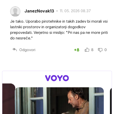
JanezNovak13
11. 05. 2026 08.37
Je tako. Uporabo pirotehnike in takih zadev bi morali vsi
lastniki prostorov in organizatorji dogodkov
prepovedati. Verjetno si mislijo: "Pri nas pa ne more priti
do nesreče."
Odgovori
+8
8
0