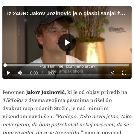
Iz 24UR: Jakov Jozinović je o glasbi sanjal že kot otrok
Predvajaj
Loaded
:
0%
Current
0:00
/
Duration
0:00
Predvajaj
Tiho
Celoz
način
Time
Fenomen
Jakov Jozinović
, ki je od objav priredb na
TikToku
z dvema svojima pesmima prišel do
dvakrat razprodanih Stožic, je nad minulim
vikendom navdušen.
"Prelepo. Tako neverjetno, tako
neverjetno, da bom potreboval nekaj mesecev, da se
bom zavedel, da se je to zgodilo,"
nam je povedal