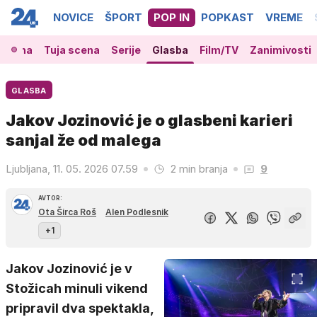
NOVICE
ŠPORT
POP IN
POPKAST
VREME
 scena
Tuja scena
Serije
Glasba
Film/TV
Zanimivosti
GLASBA
Jakov Jozinović je o glasbeni karieri
sanjal že od malega
Ljubljana, 11. 05. 2026 07.59
2 min branja
9
AVTOR:
Ota Širca Roš
Alen Podlesnik
+1
Jakov Jozinović je v
Stožicah minuli vikend
pripravil dva spektakla,