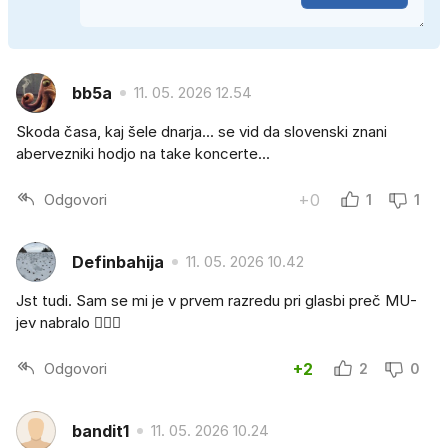
bb5a
11. 05. 2026 12.54
Skoda časa, kaj šele dnarja... se vid da slovenski znani
abervezniki hodjo na take koncerte...
Odgovori
+0
1
1
Definbahija
11. 05. 2026 10.42
Jst tudi. Sam se mi je v prvem razredu pri glasbi preč MU-
jev nabralo 🤷🏼‍♂️
Odgovori
+2
2
0
bandit1
11. 05. 2026 10.24