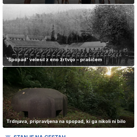
'Spopad' velesil z eno žrtvijo – prašičem
Trdnjava, pripravljena na spopad, ki ga nikoli ni bilo