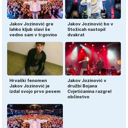
Jakov Jozinović gre
Jakov Jozinović bo v
lahko kljub slavi še
Stožicah nastopil
vedno sam v trgovino
dvakrat
Hrvaški fenomen
Jakov Jozinović v
Jakov Jozinović je
družbi Bojana
izdal svojo prvo pesem
Cvjetićanina razgrel
občinstvo