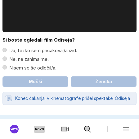
Si boste ogledali film Odiseja?
Da, težko sem pričakoval/a izid.
Ne, ne zanima me.
Nisem se še odločil/a.
Moški
Ženska
Konec čakanja: v kinematografe prišel spektakel Odiseja
BIBALEZE