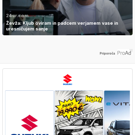
24ur.com
Ževža: Kljub oviram in padcem verjamem vase in
uresničujem sanje
Priporoča