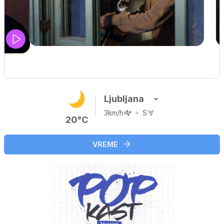
UEFA SUPERPOKAL
V živo na VOYO: sreda ob 20.30
Ljubljana
3km/h
S
20°C
VREME