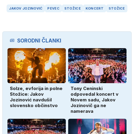
JAKOV JOZINOVIĆ
PEVEC
STOŽICE
KONCERT
STOŽICE
SORODNI ČLANKI
Solze, evforija in polne
Tony Ceninski
Stožice: Jakov
odpovedal koncert v
Jozinović navdušil
Novem sadu, Jakov
slovensko občinstvo
Jozinovič ga ne
namerava