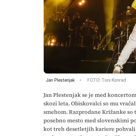
Jan Plestenjak
FOTO: Toni Konrad
Jan Plestenjak se je med koncertom
skozi leta. Obiskovalci so mu vračal
smehom. Razprodane Križanke so ta
posebno mesto med slovenskimi pos
kot treh desetletjih kariere pohvali