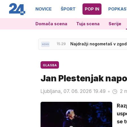
NOVICE
ŠPORT
POP IN
POPKAS
Domača scena
Tuja scena
Serije
15.58
Trije AirTractorji nad nov po
GLASBA
Jan Plestenjak napo
Ljubljana, 07. 06. 2026 19.49
2 m
Razp
uspe
se t