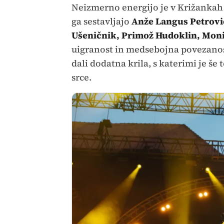
Neizmerno energijo je v Križankah 
ga sestavljajo
Anže Langus Petrović
Ušeničnik, Primož Hudoklin, Moni
uigranost in medsebojna povezanost 
dali dodatna krila, s katerimi je še
srce.