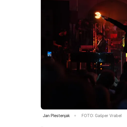
Jan Plestenjak
FOTO: Gašper Vrabel