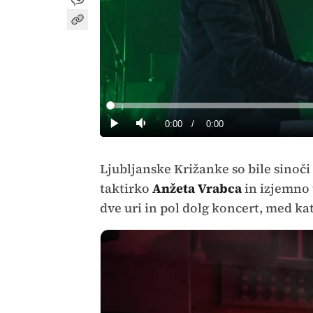
Loaded
:
0%
Current
0:00
/
Duration
0:00
Predvajaj
Tiho
Time
Ljubljanske Križanke so bile sinoč
taktirko
Anžeta Vrabca
in izjemno
dve uri in pol dolg koncert, med k