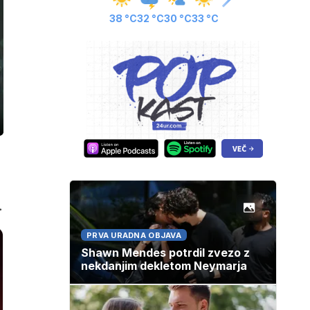
38 °C
32 °C
30 °C
33 °C
ozaslonski
in
.
PRVA URADNA OBJAVA
Shawn Mendes potrdil zvezo z
nekdanjim dekletom Neymarja