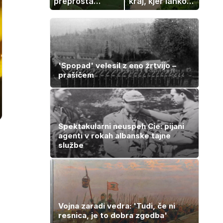
preprosta
kraj, kjer lahko
sestavina
dopustujete
pomaga
poceni:
preprečiti
nastanitev že od
težavo
10 evrov, kosilo
za pet evrov
'Spopad' velesil z eno žrtvijo –
prašičem
Spektakularni neuspeh Cie: pijani
agenti v rokah albanske tajne
službe
Vojna zaradi vedra: 'Tudi, če ni
resnica, je to dobra zgodba'