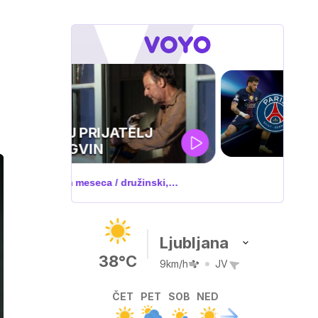
UEFA
SUPERPOKAL
V živo na VOYO: sreda ob 20.30
Ljubljana
38°C
9km/h
JV
ČET
PET
SOB
NED