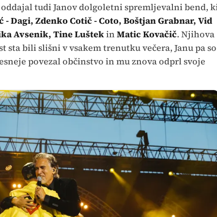
oddajal tudi Janov dolgoletni spremljevalni bend, k
 - Dagi, Zdenko Cotič - Coto, Boštjan Grabnar, Vid
ka Avsenik, Tine Luštek
in
Matic Kovačič
. Njihova
sta bili slišni v vsakem trenutku večera, Janu pa so
 tesneje povezal občinstvo in mu znova odprl svoje