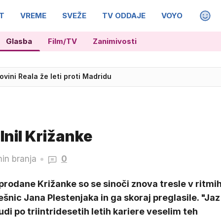
T
VREME
SVEŽE
TV ODDAJE
VOYO
MAGA
Glasba
Film/TV
Zanimivosti
žar, v bližini požarišča jadrali padalci
lnil Križanke
in branja
0
rodane Križanke so se sinoči znova tresle v ritmi
šnic Jana Plestenjaka in ga skoraj preglasile. "Jaz
udi po triintridesetih letih kariere veselim teh