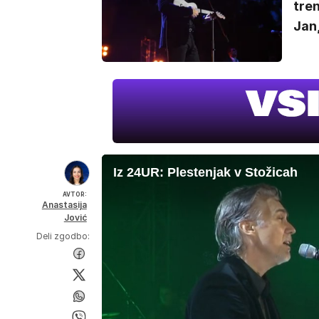
tren
Jan,
Iz 24UR: Plestenjak v Stožicah
AVTOR:
Anastasija
Jović
Deli zgodbo: