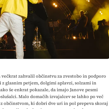
 večkrat zahvalil občinstvu za zvestobo in podporo
i z glasnim petjem, dolgimi aplavzi, solzami in
ko še enkrat pokazale, da imajo Janove pesmi
lušalci. Malo domačih izvajalcev se lahko po več
 z občinstvom, ki dobri dve uri in pol prepeva skoraj