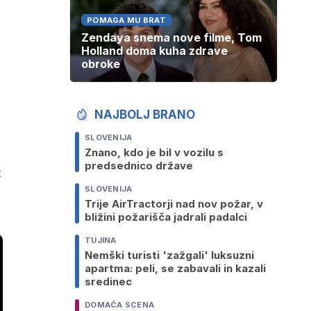
POMAGA MU BRAT
Zendaya snema nove filme, Tom
Holland doma kuha zdrave
obroke
NAJBOLJ BRANO
SLOVENIJA
Znano, kdo je bil v vozilu s
predsednico države
t
SLOVENIJA
Trije AirTractorji nad nov požar, v
bližini požarišča jadrali padalci
TUJINA
Nemški turisti 'zažgali' luksuzni
apartma: peli, se zabavali in kazali
sredinec
DOMAČA SCENA