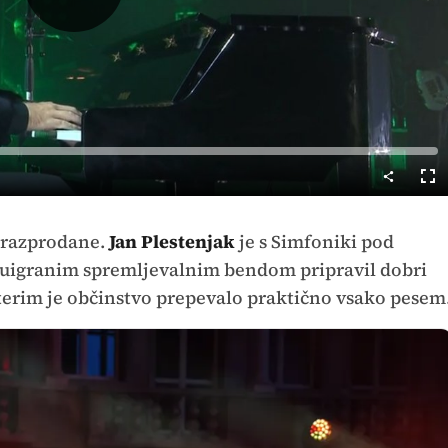
Predvajaj
Cel
nač
i razprodane.
Jan Plestenjak
je s Simfoniki pod
 uigranim spremljevalnim bendom pripravil dobri
aterim je občinstvo prepevalo praktično vsako pesem