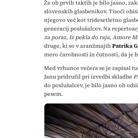
Že ob prvih taktih je bilo jasno, za
slovenskih glasbenikov. Tisoči obi
njegovo več kot tridesetletno glasb
generacij poslušalcev. Na repertoar
za poraz, Iz pekla do raja, Amore Mi
druge, ki so v aranžmajih
Patrika G
mero čarobnosti in čutnosti, da je b
Med vrhunce večera se je zapisal t
Janu pridružil pri izvedbi skladbe
P
do poslušalcev, je bilo jasno ob odz
pesem.