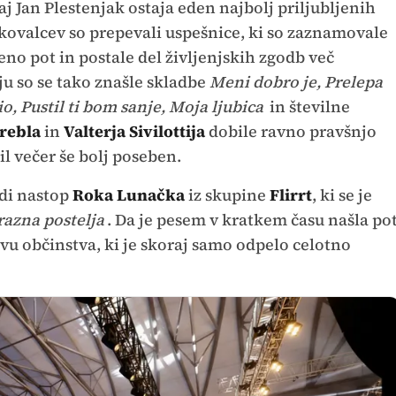
kaj Jan Plestenjak ostaja eden najbolj priljubljenih
skovalcev so prepevali uspešnice, ki so zaznamovale
eno pot in postale del življenjskih zgodb več
ju so se tako znašle skladbe
Meni dobro je, Prelepa
o, Pustil ti bom sanje, Moja ljubica
in številne
rebla
in
Valterja Sivilottija
dobile ravno pravšnjo
il večer še bolj poseben.
udi nastop
Roka Lunačka
iz skupine
Flirrt
, ki se je
razna postelja
. Da je pesem v kratkem času našla po
ivu občinstva, ki je skoraj samo odpelo celotno