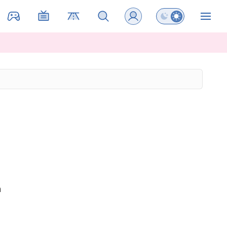
Preklopi barvni na
ZIN
h