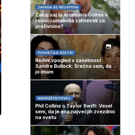
ZAVEDA SE NEUSPEHA
Zakaj naj bi Anamaria Goltes v
resnici umaknila zahtevek za
preživnino?
POSVETILA SESTRI
Redek vpogled v zasebnost
Sandre Bullock: Srečna sem, da
jo imam
NAVDUŠEN PEVEC
Phil Collins o Taylor Swift: Vesel
sem, da je ena največjih zvezdnic
na svetu