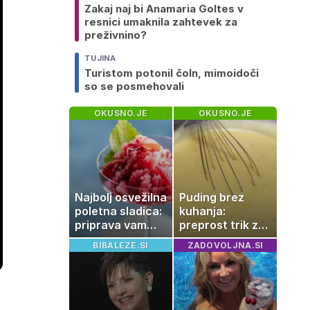
Zakaj naj bi Anamaria Goltes v
resnici umaknila zahtevek za
preživnino?
TUJINA
Turistom potonil čoln, mimoidoči
so se posmehovali
OKUSNO.JE
OKUSNO.JE
Najbolj osvežilna
Puding brez
poletna sladica:
kuhanja:
priprava vam
preprost trik za
vzame le 10
pripravo v le
BIBALEZE.SI
ZADOVOLJNA.SI
minut
nekaj minutah