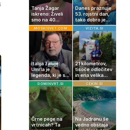
i
Tanja Žagar
Danes praznuje
iskreno: Živeli
53. rojstni dan,
smo na 40
tako dobro je
kvadratih, a
videti znana
MOSKISVET.COM
VIZITA.SI
imela sem vse,
Slovenka
kar otrok
potrebuje
Italija žaluje:
21 kilometrov,
Umrla je
tisoče odločitev
legenda, ki je s
in ena velika
svojimi pesmimi
želja: živeti na
DOMINVRT.SI
CEKIN.SI
zaznamovala
polno s
Italijo
sladkorno
boleznijo
Črne pege na
Na Jadranu še
vrtnicah? Ta
vedno obstaja