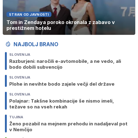
STRAN OD JAVNOSTI
Tom in Zendaya poroko okronala z zabavo v
prestižnem hotelu
NAJBOLJ BRANO
SLOVENIJA
Razburjeni: naročili e-avtomobile, a ne vedo, ali
bodo dobili subvencijo
SLOVENIJA
Plohe in nevihte bodo zajele večji del države
SLOVENIJA
Polajnar: Takšne kombinacije še nismo imeli,
težave so na vseh rekah
TUJINA
Ženo pozabil na mejnem prehodu in nadaljeval pot
v Nemčijo