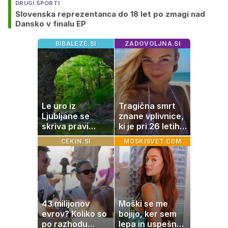
DRUGI ŠPORTI
Slovenska reprezentanca do 18 let po zmagi nad
Dansko v finalu EP
BIBALEZE.SI
ZADOVOLJNA.SI
Le uro iz
Tragična smrt
Ljubljane se
znane vplivnice,
skriva pravi
ki je pri 26 letih
naravni čudež:
izgubila boj z
CEKIN.SI
MOSKISVET.COM
izlet, ki bo
boleznijo
navdušil otroke
43 milijonov
Moški se me
evrov? Koliko so
bojijo, ker sem
po razhodu
lepa in uspešna: