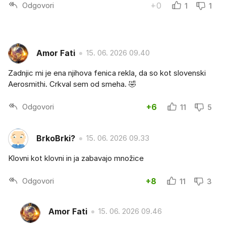
Odgovori
+0
1
1
Amor Fati
15. 06. 2026 09.40
Zadnjic mi je ena njihova fenica rekla, da so kot slovenski
Aerosmithi. Crkval sem od smeha. 🤣
Odgovori
+6
11
5
BrkoBrki?
15. 06. 2026 09.33
Klovni kot klovni in ja zabavajo množice
Odgovori
+8
11
3
Amor Fati
15. 06. 2026 09.46