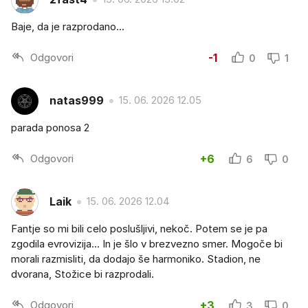
Baje, da je razprodano...
Odgovori
-1
0
1
natas999
15. 06. 2026 12.05
parada ponosa 2
Odgovori
+6
6
0
Laik
15. 06. 2026 12.04
Fantje so mi bili celo poslušljivi, nekoč. Potem se je pa
zgodila evrovizija... In je šlo v brezvezno smer. Mogoče bi
morali razmisliti, da dodajo še harmoniko. Stadion, ne
dvorana, Stožice bi razprodali.
Odgovori
+3
3
0