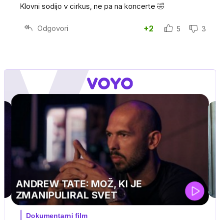
Klovni sodijo v cirkus, ne pa na koncerte 🤣
Odgovori
+2
5
3
UEFA SUPERPOKAL
V živo na VOYO: sreda ob 20.30