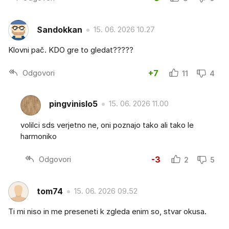
Sandokkan
15. 06. 2026 10.27
Klovni pač. KDO gre to gledat?????
Odgovori
+7
11
4
pingvinislo5
15. 06. 2026 11.00
volilci sds verjetno ne, oni poznajo tako ali tako le
harmoniko
Odgovori
-3
2
5
tom74
15. 06. 2026 09.52
Ti mi niso in me preseneti k zgleda enim so, stvar okusa.