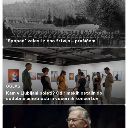
'Spopad' velesil z eno žrtvijo – prašičem
OGLAS
Kam v Ljubljani poleti? Od rimskih ostalin do
sodobne umetnosti in večernih koncertov