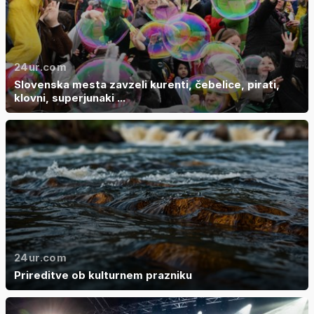
24ur.com
Slovenska mesta zavzeli kurenti, čebelice, pirati,
klovni, superjunaki ...
24ur.com
Prireditve ob kulturnem prazniku