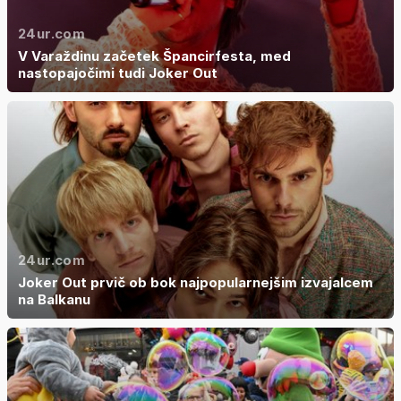
24ur.com
V Varaždinu začetek Špancirfesta, med
nastopajočimi tudi Joker Out
24ur.com
Joker Out prvič ob bok najpopularnejšim izvajalcem
na Balkanu