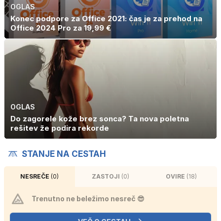
OGLAS
Konec podpore za Office 2021: čas je za prehod na
Office 2024 Pro za 19,99 €
OGLAS
Do zagorele kože brez sonca? Ta nova poletna
rešitev že podira rekorde
STANJE NA CESTAH
NESREČE
(0)
ZASTOJI
(0)
OVIRE
(18)
Trenutno ne beležimo nesreč 😎