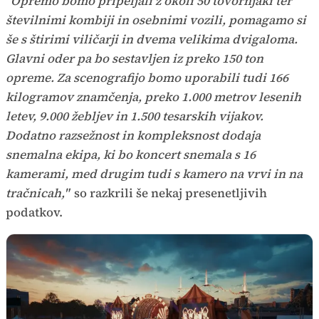
"Opremo bomo pripeljali z okoli 50 tovornjaki ter
številnimi kombiji in osebnimi vozili, pomagamo si
še s štirimi viličarji in dvema velikima dvigaloma.
Glavni oder pa bo sestavljen iz preko 150 ton
opreme. Za scenografijo bomo uporabili tudi 166
kilogramov znamčenja, preko 1.000 metrov lesenih
letev, 9.000 žebljev in 1.500 tesarskih vijakov.
Dodatno razsežnost in kompleksnost dodaja
snemalna ekipa, ki bo koncert snemala s 16
kamerami, med drugim tudi s kamero na vrvi in na
tračnicah,"
so razkrili še nekaj presenetljivih
podatkov.