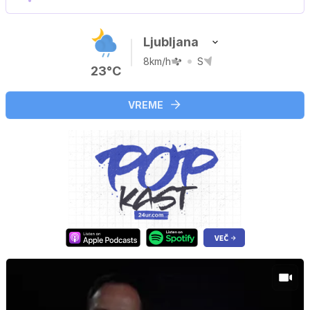
Ljubljana
8km/h
S
23°C
VREME