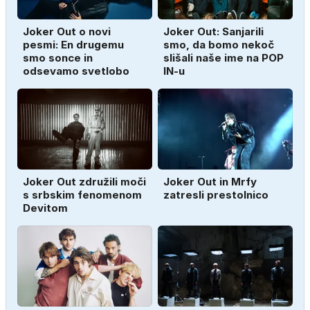
Joker Out o novi
Joker Out: Sanjarili
pesmi: En drugemu
smo, da bomo nekoč
smo sonce in
slišali naše ime na POP
odsevamo svetlobo
IN-u
Joker Out združili moči
Joker Out in Mrfy
s srbskim fenomenom
zatresli prestolnico
Devitom