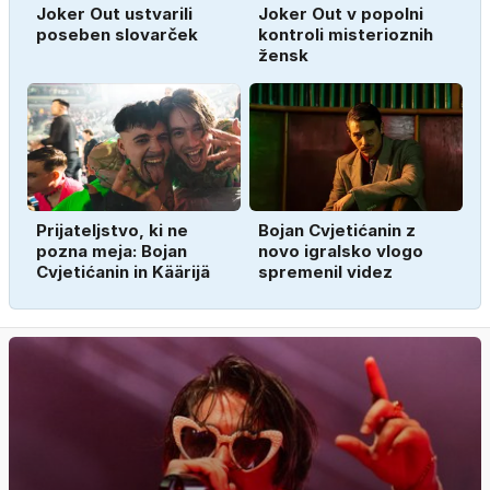
Joker Out ustvarili
Joker Out v popolni
poseben slovarček
kontroli misterioznih
žensk
Prijateljstvo, ki ne
Bojan Cvjetićanin z
pozna meja: Bojan
novo igralsko vlogo
Cvjetićanin in Käärijä
spremenil videz