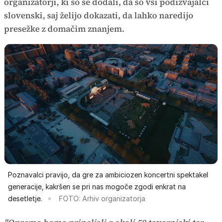
organizatorji, ki so še dodali, da so vsi podizvajalci
slovenski, saj želijo dokazati, da lahko naredijo
presežke z domačim znanjem.
Poznavalci pravijo, da gre za ambiciozen koncertni spektakel
generacije, kakršen se pri nas mogoče zgodi enkrat na
desetletje.
FOTO: Arhiv organizatorja