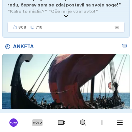
redu, čeprav sem se zdaj postavil na svoje noge!"
"Kako to misliš?" "Oče mi je vzel avto!"
808
716
ANKETA
Si boste ogledali film Odiseja?