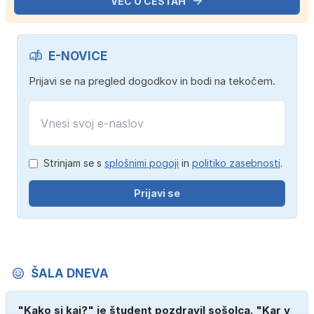
VEČ O CESTAH
E-NOVICE
Prijavi se na pregled dogodkov in bodi na tekočem.
Strinjam se s
splošnimi pogoji
in
politiko zasebnosti
.
Prijavi se
ŠALA DNEVA
"Kako si kaj?" je študent pozdravil sošolca. "Kar v