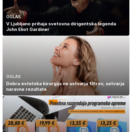
OGLAS
V Ljubljano prihaja svetovna dirigentska legenda
John Eliot Gardiner
OGLAS
Dobra estetska kirurgija ne ustvarja filtrov, ustvarja
naravne rezultate