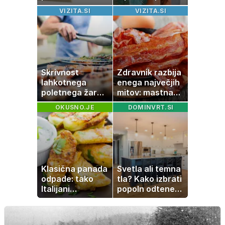
zahtevale ali
Misica razkrila,
VIZITA.SI
VIZITA.SI
prejele
zakaj je še
partnerice
vedno samska
športnih
zvezdnikov
Skrivnost
Zdravnik razbija
lahkotnega
enega največjih
poletnega žara,
mitov: mastna
po katerem ne
jetra ne
OKUSNO.JE
DOMINVRT.SI
boste
nastanejo zaradi
potrebovali
slanine, temveč
popoldanskega
zaradi živila, ki
spanca
ga imamo vsi
radi
Klasična panada
Svetla ali temna
odpade: tako
tla? Kako izbrati
Italijani
popoln odtenek
pripravijo
za vaš dom
slastne ocvrte
bučke