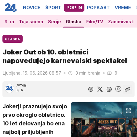
NOVICE
ŠPORT
POP IN
POPKAST
VREME
 scena
Tuja scena
Serije
Glasba
Film/TV
Zanimivosti
GLASBA
Joker Out ob 10. obletnici
napovedujejo karnevalski spektakel
Ljubljana, 15. 06. 2026 08.57
3 min branja
9
AVTOR:
K.A.
Jokerji praznujejo svojo
prvo okroglo obletnico.
10 let delovanja bo ena
najbolj priljubljenih