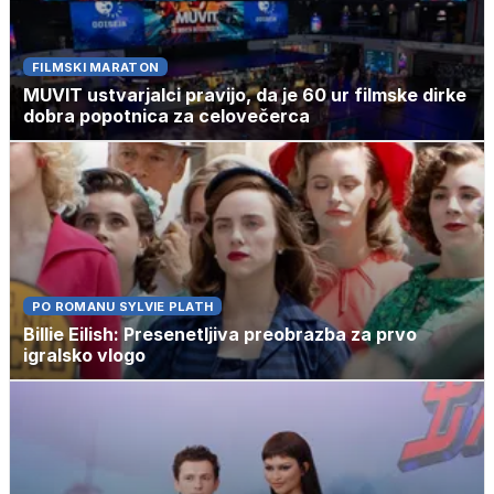
FILMSKI MARATON
MUVIT ustvarjalci pravijo, da je 60 ur filmske dirke
dobra popotnica za celovečerca
PO ROMANU SYLVIE PLATH
Billie Eilish: Presenetljiva preobrazba za prvo
igralsko vlogo