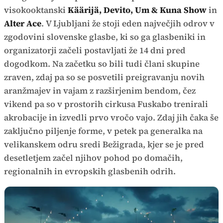
visokooktanski
Käärijä, Devito, Um & Kuna Show
in
Alter Ace
. V Ljubljani že stoji eden največjih odrov v
zgodovini slovenske glasbe, ki so ga glasbeniki in
organizatorji začeli postavljati že 14 dni pred
dogodkom. Na začetku so bili tudi člani skupine
zraven, zdaj pa so se posvetili preigravanju novih
aranžmajev in vajam z razširjenim bendom, čez
vikend pa so v prostorih cirkusa Fuskabo trenirali
akrobacije in izvedli prvo vročo vajo. Zdaj jih čaka še
zaključno piljenje forme, v petek pa generalka na
velikanskem odru sredi Bežigrada, kjer se je pred
desetletjem začel njihov pohod po domačih,
regionalnih in evropskih glasbenih odrih.