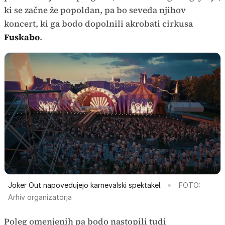
ki se začne že popoldan, pa bo seveda njihov
koncert, ki ga bodo dopolnili akrobati cirkusa
Fuskabo
.
Joker Out napovedujejo karnevalski spektakel.
FOTO:
Arhiv organizatorja
Poleg omenjenih pa bodo nastopili tudi