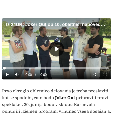
Iz 24UR: Joker Out ob 10. obletnici napovedujejo karnevalski spektakel
Predvajaj
Loaded
:
0%
Current
0:00
/
Duration
0:00
Predvajaj
Tiho
Celoz
način
Time
Prvo okroglo obletnico delovanja je treba proslaviti
kot se spodobi, zato bodo
Joker Out
pripravili pravi
spektakel. 20. junija bodo v sklopu Karnevala
ponudili izjemen program, vrhunec vsega dogajanja,