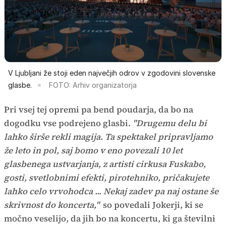
V Ljubljani že stoji eden največjih odrov v zgodovini slovenske
glasbe.
FOTO: Arhiv organizatorja
Pri vsej tej opremi pa bend poudarja, da bo na
dogodku vse podrejeno glasbi.
"Drugemu delu bi
lahko širše rekli magija. Ta spektakel pripravljamo
že leto in pol, saj bomo v eno povezali 10 let
glasbenega ustvarjanja, z artisti cirkusa Fuskabo,
gosti, svetlobnimi efekti, pirotehniko, pričakujete
lahko celo vrvohodca ... Nekaj zadev pa naj ostane še
skrivnost do koncerta,"
so povedali Jokerji, ki se
močno veselijo, da jih bo na koncertu, ki ga številni