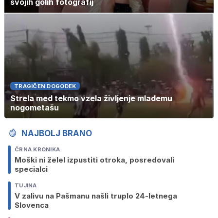
svojih golih fotografij
TRAGIČEN DOGODEK
Strela med tekmo vzela življenje mlademu
nogometašu
NAJBOLJ BRANO
ČRNA KRONIKA
Moški ni želel izpustiti otroka, posredovali
specialci
TUJINA
V zalivu na Pašmanu našli truplo 24-letnega
Slovenca