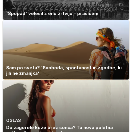
'Spopad' velesil z eno žrtvijo – prašičem
Sam po svetu? 'Svoboda, spontanost in zgodbe, ki
jih ne zmanjka'
OGLAS
Do zagorele kože brez sonca? Ta nova poletna