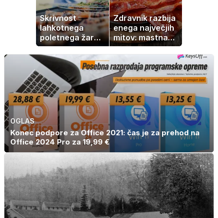
Skrivnost
Zdravnik razbija
lahkotnega
enega največjih
poletnega žara,
mitov: mastna
po katerem ne
jetra ne
boste
nastanejo zaradi
potrebovali
slanine, temveč
popoldanskega
zaradi živila, ki
spanca
ga imamo vsi
radi
OGLAS
Konec podpore za Office 2021: čas je za prehod na
Office 2024 Pro za 19,99 €