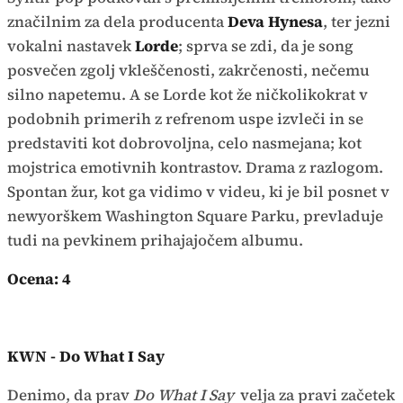
značilnim za dela producenta
Deva Hynesa
, ter jezni
vokalni nastavek
Lorde
; sprva se zdi, da je song
posvečen zgolj vkleščenosti, zakrčenosti, nečemu
silno napetemu. A se Lorde kot že ničkolikokrat v
podobnih primerih z refrenom uspe izvleči in se
predstaviti kot dobrovoljna, celo nasmejana; kot
mojstrica emotivnih kontrastov. Drama z razlogom.
Spontan žur, kot ga vidimo v videu, ki je bil posnet v
newyorškem Washington Square Parku, prevladuje
tudi na pevkinem prihajajočem albumu.
Ocena: 4
KWN - Do What I Say
Denimo, da prav
Do What I Say
velja za pravi začetek