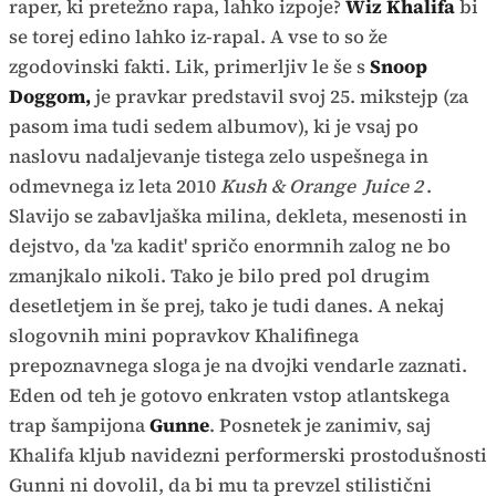
raper, ki pretežno rapa, lahko izpoje?
Wiz Khalifa
bi
se torej edino lahko iz-rapal. A vse to so že
zgodovinski fakti. Lik, primerljiv le še s
Snoop
Doggom,
je pravkar predstavil svoj 25. mikstejp (za
pasom ima tudi sedem albumov), ki je vsaj po
naslovu nadaljevanje tistega zelo uspešnega in
odmevnega iz leta 2010
Kush & Orange
Juice 2
.
Slavijo se zabavljaška milina, dekleta, mesenosti in
dejstvo, da 'za kadit' spričo enormnih zalog ne bo
zmanjkalo nikoli. Tako je bilo pred pol drugim
desetletjem in še prej, tako je tudi danes. A nekaj
slogovnih mini popravkov Khalifinega
prepoznavnega sloga je na dvojki vendarle zaznati.
Eden od teh je gotovo enkraten vstop atlantskega
trap šampijona
Gunne
. Posnetek je zanimiv, saj
Khalifa kljub navidezni performerski prostodušnosti
Gunni ni dovolil, da bi mu ta prevzel stilistični