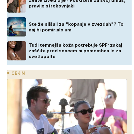
Želite živeti dlje? Poskrbite za svoj timus,
pravijo strokovnjaki
Ste že slišali za "kopanje v zvezdah"? To
naj bi pomirjalo um
Tudi temnejša koža potrebuje SPF: zakaj
zaščita pred soncem ni pomembna le za
svetlopolte
CEKIN