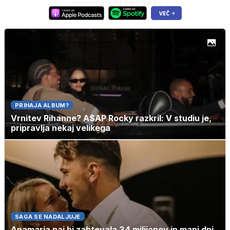
PRIHAJA ALBUM?
Vrnitev Rihanne? A$AP Rocky razkril: V studiu je,
pripravlja nekaj velikega
SAGA SE NADALJUJE
Anamaria naj bi zahtevala 34 milijonov in manj dni,