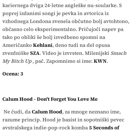
kariernega dviga 24-letne angleške nu-soularke. S
poprej izdanimi songi je pevka in avtorica iz
vzhodnega Londona zvenela občutno bolj avtohtono,
občasno celo eksperimentalno. Pričujoči napev pa
tako po obliki še bolj izvedbeno spomni na
Američanko
Kehlani
, deno tudi na del opusa
zvezdniške
SZA
. Video je izvrsten. Milenijski
Smach
My Bitch Up
, pač. Zapomnimo si ime:
KWN
.
Ocena: 3
Calum Hood - Don't Forget You Love Me
Ne čudi, da
Calum Hood
, za mnoge neznano ime,
razume princip. Hood je basist in sopotniški pevec
avstralskega indie-pop-rock komba
5 Seconds of