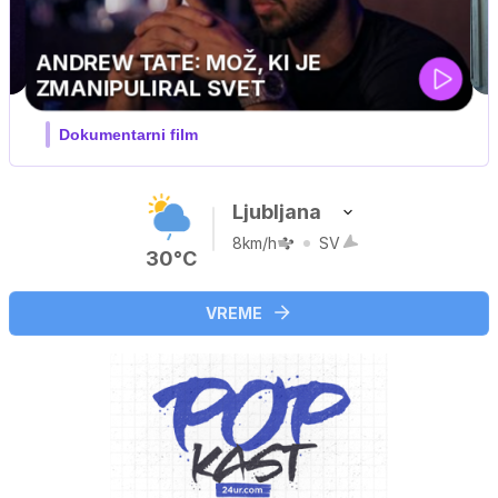
Ljubljana
8km/h
SV
30°C
VREME