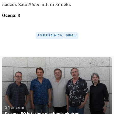
nadzor. Zato
5 Star
niti ni kr neki.
Ocena: 3
POSLUŠALNICA
SINGLI
24ur.com
Prizma: 50 let izven glasbenih okvirov