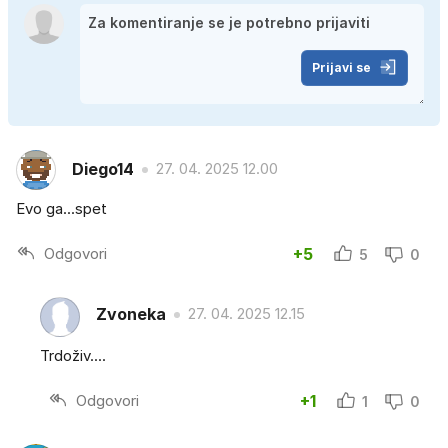
Prijavi se
Diego14
27. 04. 2025 12.00
Evo ga...spet
Odgovori
+5
5
0
Zvoneka
27. 04. 2025 12.15
Trdoživ....
Odgovori
+1
1
0