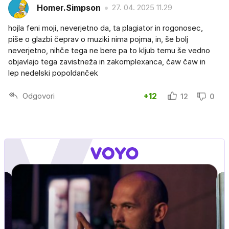
Homer.Simpson
27. 04. 2025 11.29
hojla feni moji, neverjetno da, ta plagiator in rogonosec,
piše o glazbi čeprav o muziki nima pojma, in, še bolj
neverjetno, nihče tega ne bere pa to kljub temu še vedno
objavlajo tega zavistneža in zakomplexanca, čaw čaw in
lep nedelski popoldanček
Odgovori
+12
12
0