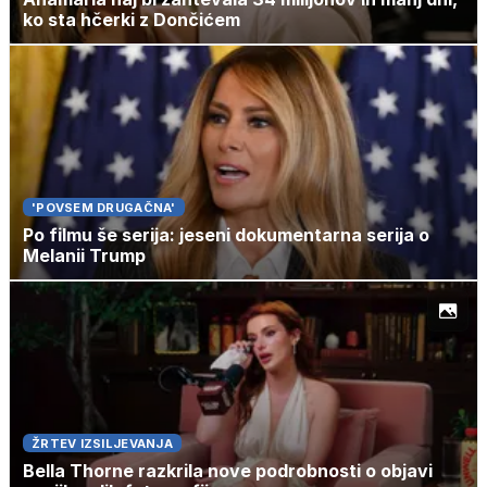
ko sta hčerki z Dončićem
'POVSEM DRUGAČNA'
Po filmu še serija: jeseni dokumentarna serija o
Melanii Trump
ŽRTEV IZSILJEVANJA
Bella Thorne razkrila nove podrobnosti o objavi