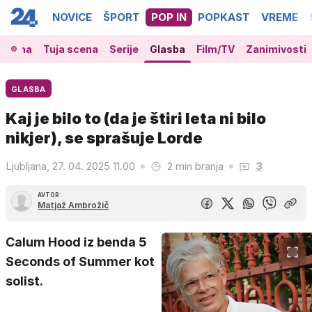
NOVICE
ŠPORT
POP IN
POPKAST
VREME
 scena
Tuja scena
Serije
Glasba
Film/TV
Zanimivosti
GLASBA
Kaj je bilo to (da je štiri leta ni bilo
nikjer), se sprašuje Lorde
Ljubljana, 27. 04. 2025 11.00
2 min branja
3
AVTOR:
Matjaž Ambrožič
Calum Hood iz benda 5
Seconds of Summer kot
solist.