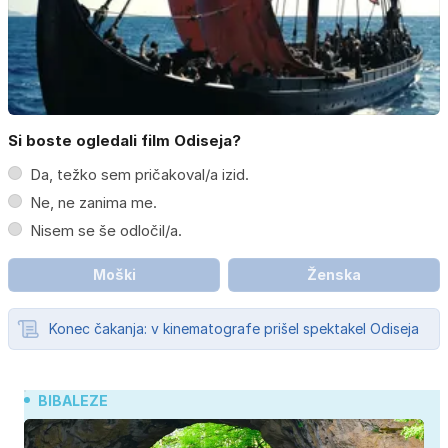
Si boste ogledali film Odiseja?
Da, težko sem pričakoval/a izid.
Ne, ne zanima me.
Nisem se še odločil/a.
Moški
Ženska
Konec čakanja: v kinematografe prišel spektakel Odiseja
BIBALEZE