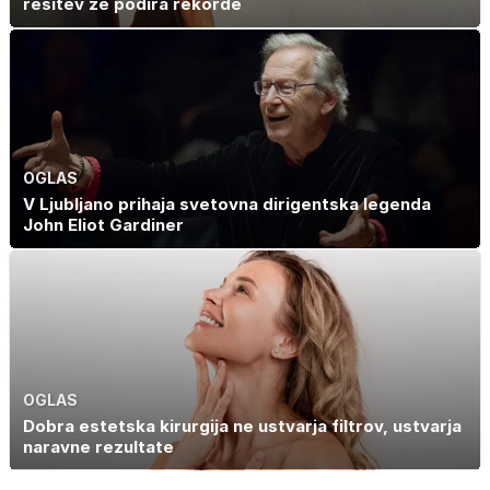
rešitev že podira rekorde
OGLAS
V Ljubljano prihaja svetovna dirigentska legenda
John Eliot Gardiner
OGLAS
Dobra estetska kirurgija ne ustvarja filtrov, ustvarja
naravne rezultate