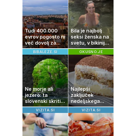
tako jih rešite
Tudi 400.000
Bila je najbolj
evrov pogosto ni
seksi ženska na
več dovolj za
svetu, v bikiniju
nakup
znova navdušila
BIBALEZE.SI
OKUSNO.JE
stanovanja
Ne morje ali
Najlepši
jezero: ta
zaključek
slovenski skriti
nedeljskega
raj je kot
kosila: 8 sladic
VIZITA.SI
VIZITA.SI
ustvarjen za
brez peke, ki se
družinski izlet
jih vsi veselijo