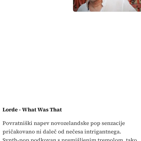
Lorde - What Was That
Povratniški napev novozelandske pop senzacije
pričakovano ni daleč od nečesa intrigantnega.
Synth-pop podkovan s premišljenim tremolom, tako