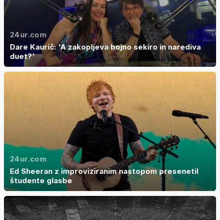
24ur.com
Dare Kaurič: 'A zakopljeva bojno sekiro in narediva
duet?'
24ur.com
Ed Sheeran z improviziranim nastopom presenetil
študente glasbe