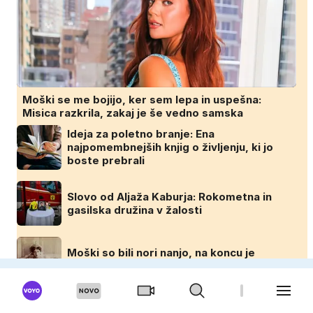
Moški se me bojijo, ker sem lepa in uspešna:
Misica razkrila, zakaj je še vedno samska
Ideja za poletno branje: Ena
najpomembnejših knjig o življenju, ki jo
boste prebrali
Slovo od Aljaža Kaburja: Rokometna in
gasilska družina v žalosti
Moški so bili nori nanjo, na koncu je
končala pred strelskim vodom
DOMINVRT