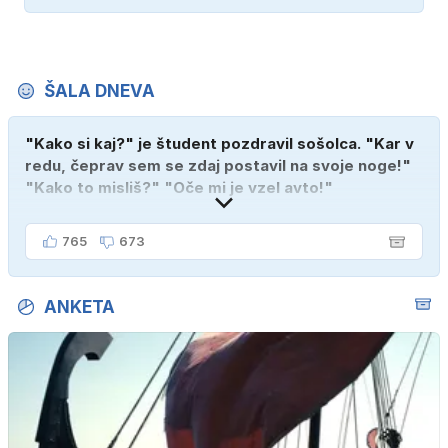
ŠALA DNEVA
"Kako si kaj?" je študent pozdravil sošolca. "Kar v
redu, čeprav sem se zdaj postavil na svoje noge!"
"Kako to misliš?" "Oče mi je vzel avto!"
765
673
ANKETA