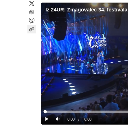
Iz 24UR: Zmagovalec 34. festival
Loaded
:
0%
Current
0:00
/
Duration
0:00
Predvajaj
Tiho