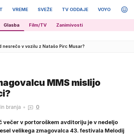
T
VREME
SVEŽE
TV ODDAJE
VOYO
MAGA
Glasba
Film/TV
Zanimivosti
irc Musar je nezakonito
zmagovalcu MMS mislijo
ci?
in branja
0
 večer v portoroškem avditoriju je v nedeljo
esel velikega zmagovalca 43. festivala Melodij