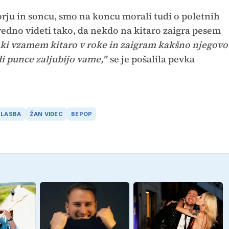
orju in soncu, smo na koncu morali tudi o poletnih
edno videti tako, da nekdo na kitaro zaigra pesem
, ki vzamem kitaro v roke in zaigram kakšno njegovo
i punce zaljubijo vame,"
se je pošalila pevka
GLASBA
ŽAN VIDEC
BEPOP