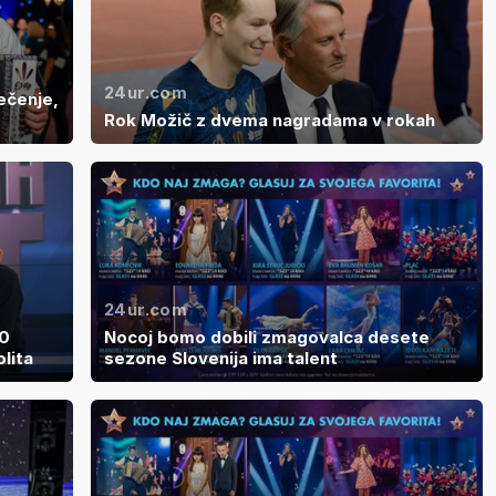
24ur.com
ečenje,
Rok Možič z dvema nagradama v rokah
24ur.com
50
Nocoj bomo dobili zmagovalca desete
lita
sezone Slovenija ima talent