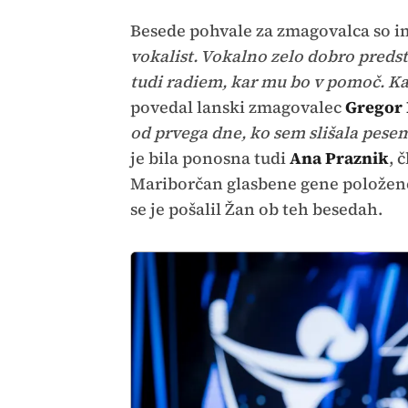
Time
Besede pohvale za zmagovalca so im
vokalist. Vokalno zelo dobro preds
tudi radiem, kar mu bo v pomoč. Kar 
povedal lanski zmagovalec
Gregor
od prvega dne, ko sem slišala pesem 
je bila ponosna tudi
Ana Praznik
, 
Mariborčan glasbene gene položene
se je pošalil Žan ob teh besedah.