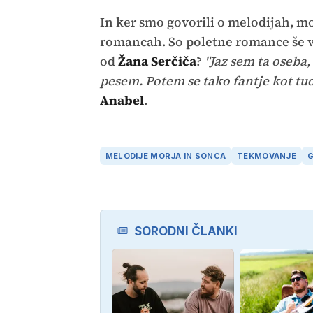
In ker smo govorili o melodijah, m
romancah. So poletne romance še v
od
Žana Serčiča
?
"Jaz sem ta oseba
pesem. Potem se tako fantje kot tud
Anabel
.
MELODIJE MORJA IN SONCA
TEKMOVANJE
SORODNI ČLANKI