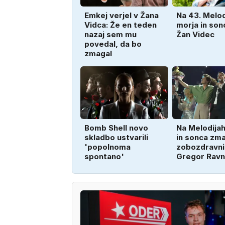
Emkej verjel v Žana
Na 43. Melod
Vidca: Že en teden
morja in sonc
nazaj sem mu
Žan Videc
povedal, da bo
zmagal
Bomb Shell novo
Na Melodija
skladbo ustvarili
in sonca zm
'popolnoma
zobozdravni
spontano'
Gregor Ravn