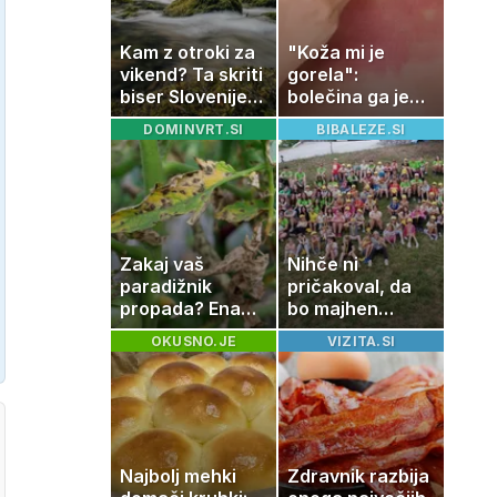
Kam z otroki za
"Koža mi je
vikend? Ta skriti
gorela":
biser Slovenije
bolečina ga je
izgleda kot iz
priklenila na
DOMINVRT.SI
BIBALEZE.SI
pravljice
posteljo
Zakaj vaš
Nihče ni
paradižnik
pričakoval, da
propada? Ena
bo majhen
napaka lahko
projekt postal
OKUSNO.JE
VIZITA.SI
uniči rastline –
ena najlepših
tako jih rešite
zgodb Zasavja
Najbolj mehki
Zdravnik razbija