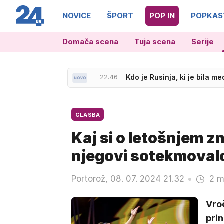
NOVICE
ŠPORT
POP IN
POPKAS
Domača scena
Tuja scena
Serije
22.42
Pirnat: Varovanje Nataše P
GLASBA
Kaj si o letošnjem 
njegovi sotekmoval
Portorož, 08. 07. 2024 21.32
2 m
Vroč
prin