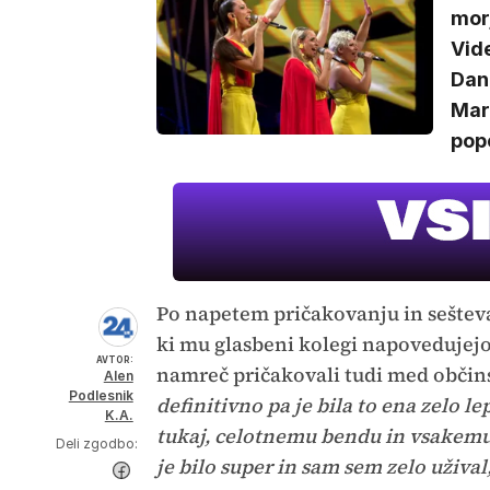
morj
Vide
Dan
Mari
pop
Po napetem pričakovanju in seštevanj
ki mu glasbeni kolegi napovedujejo
AVTOR:
namreč pričakovali tudi med občin
Alen
Podlesnik
definitivno pa je bila to ena zelo le
K.A.
tukaj, celotnemu bendu in vsakemu,
Deli zgodbo:
je bilo super in sam sem zelo užival