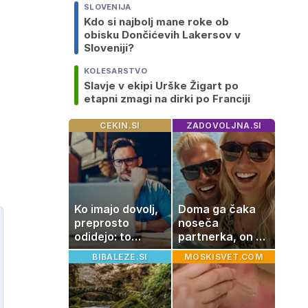
SLOVENIJA
Kdo si najbolj mane roke ob
obisku Dončićevih Lakersov v
Sloveniji?
KOLESARSTVO
Slavje v ekipi Urške Žigart po
etapni zmagi na dirki po Franciji
CEKIN.SI
ZADOVOLJNA.SI
Ko imajo dovolj,
Doma ga čaka
preprosto
noseča
odidejo: to
partnerka, on pa
znamenje
dopustuje z
BIBALEZE.SI
MOSKISVET.COM
najpogosteje da
drugo
odpoved