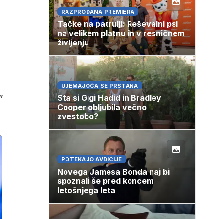
RAZPRODANA PREMIERA
Tačke na patrulji: Reševalni psi
na velikem platnu in v resničnem
življenju
i
UJEMAJOČA SE PRSTANA
"
Sta si Gigi Hadid in Bradley
Cooper obljubila večno
zvestobo?
POTEKAJO AVDICIJE
Novega Jamesa Bonda naj bi
spoznali še pred koncem
letošnjega leta