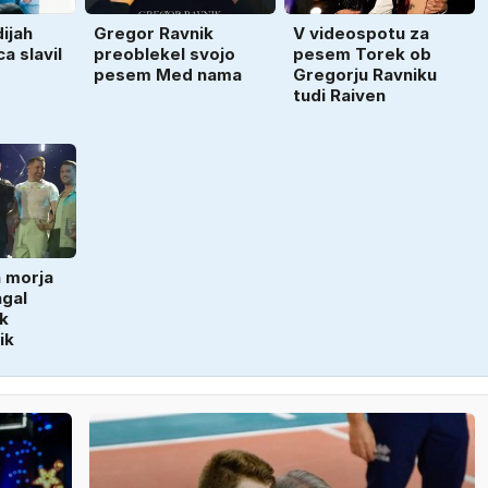
ijah
Gregor Ravnik
V videospotu za
a slavil
preoblekel svojo
pesem Torek ob
pesem Med nama
Gregorju Ravniku
tudi Raiven
h morja
agal
k
ik