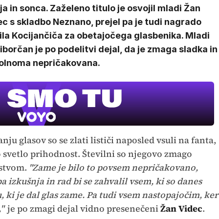
a in sonca. Zaželeno titulo je osvojil mladi Žan
c s skladbo Neznano, prejel pa je tudi nagrado
ila Kocijančiča za obetajočega glasbenika. Mladi
borčan je po podelitvi dejal, da je zmaga sladka in
olnoma nepričakovana.
u glasov so se zlati lističi naposled vsuli na fanta,
 svetlo prihodnost. Številni so njegovo zmago
stvom.
"Zame je bilo to povsem nepričakovano,
pa izkušnja in rad bi se zahvalil vsem, ki so danes
 ki je dal glas zame. Pa tudi vsem nastopajočim, ker
,"
je po zmagi dejal vidno presenečeni
Žan Videc
.