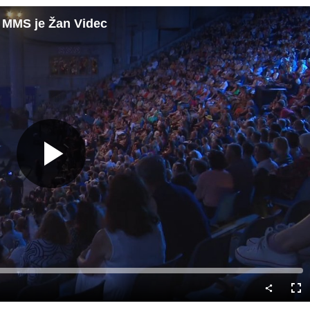
a MMS je Žan Videc
Predvajaj
Cel
nač