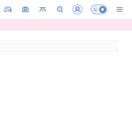
Preklopi barvni na
ZIN