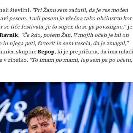
eli številni.
"Pri Žanu sem začutil, da je res močen
tavi pesem. Tudi pesem je všečna tako občinstvu kot
se tiče festivala, je to super, da se ga povzdigne,"
je
 Ravnik
.
"Če kdo, potem Žan. V mojih očeh je bil on
in njega peti, favorit in sem vesela, da je zmagal,"
članica skupine
Bepop
, ki je prepričana, da ima mlad
 v zibelko.
"To imam po mami, lep sem pa po očetu,