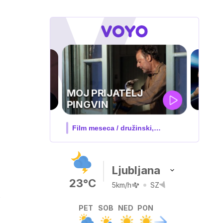
UEFA
SUPERPOKAL
V živo na VOYO: sreda ob 20.30
Ljubljana
23°C
5km/h
SZ
PET
SOB
NED
PON