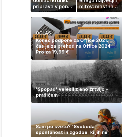
domači kruhki:
enega največjih
priprava v ponvi
mitov: mastna
je trik za popoln
jetra ne
rezultat
nastanejo
zaradi slanine,
temveč zaradi
OGLAS
živila, ki ga
Konec podpore za Office 2021:
imamo vsi radi
čas je za prehod na Office 2024
Pro za 19,99 €
'Spopad' velesil z eno žrtvijo –
prašičem
Sam po svetu? 'Svoboda,
spontanost in zgodbe, ki jih ne