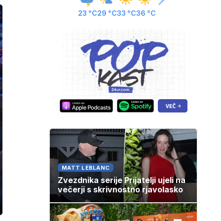
23 °C
29 °C
33 °C
36 °C
MATT LEBLANC
Zvezdnika serije Prijatelji ujeli na
večerji s skrivnostno rjavolasko
ozaslonski
in