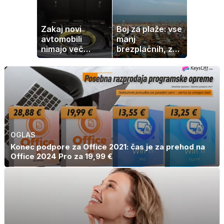
Zakaj novi
Boj za plaže: vse
avtomobili
manj
nimajo več
brezplačnih, za
rezervne gume?
ležalnik in
senčnik tudi več
kot 40 evrov
OGLAS
Konec podpore za Office 2021: čas je za prehod na
Office 2024 Pro za 19,99 €