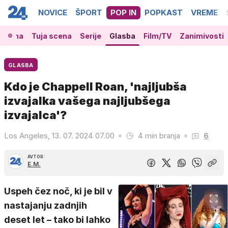
NOVICE
ŠPORT
POP IN
POPKAST
VREME
 scena
Tuja scena
Serije
Glasba
Film/TV
Zanimivosti
GLASBA
Kdo je Chappell Roan, 'najljubša
izvajalka vašega najljubšega
izvajalca'?
Los Angeles, 13. 07. 2024 07.00
4 min branja
6
AVTOR:
E.M.
Uspeh čez noč, ki je bil v
nastajanju zadnjih
deset let – tako bi lahko