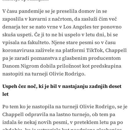
V času pandemije se je preselila domov in se
zaposlila v kavarni z načrtom, da zasluži čim več
denarja ter se nato vrne v Los Angeles ter ponovno
skuša uspeti. Če ji to ne bi uspelo v letu dni, bi se
vpisala na fakulteto. Njene stare pesmi so v času
koronavirusa zaživele na platformi TikTok, Chappell
pa je zaradi poznanstva z glasbenim producentom
Danom Nigrom dobila priložnost kot predskupina
nastopiti na turneji Olivie Rodrigo.
Uspeh čez noč, ki je bil v nastajanju zadnjih deset
let
Po tem ko je nastopila na turneji Olivie Rodrigo, se je
Chappell odpravila na lastno turnejo, ob tem pa
izdala še nekaj novih pesmi, v preteklem letu pa po
obdobju, ko je ustvarjala kot neodvisna glasbenica,