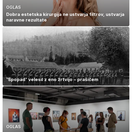
OGLAS
Dobra estetska kirurgija ne ustvarja filtrov, ustvarja
naravne rezultate
'Spopad' velesil z eno žrtvijo – prašičem
OGLAS