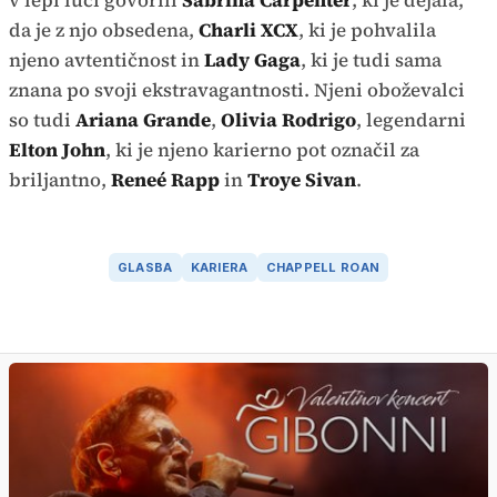
da je z njo obsedena,
Charli XCX
, ki je pohvalila
njeno avtentičnost in
Lady Gaga
, ki je tudi sama
znana po svoji ekstravagantnosti. Njeni oboževalci
so tudi
Ariana Grande
,
Olivia Rodrigo
, legendarni
Elton John
, ki je njeno karierno pot označil za
briljantno,
Reneé Rapp
in
Troye Sivan
.
GLASBA
KARIERA
CHAPPELL ROAN