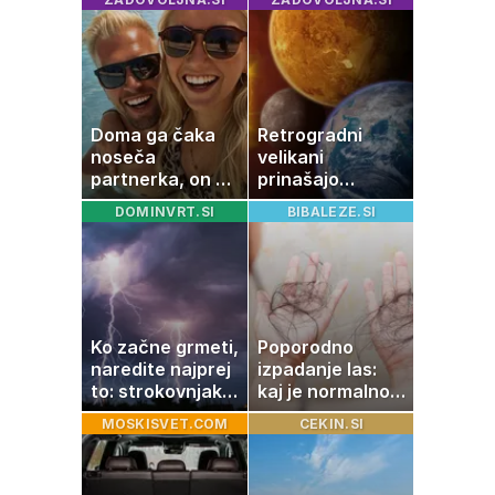
to je najbolj
nezdrava riba, ki
jo mnogi redno
uživajo
Doma ga čaka
Retrogradni
noseča
velikani
partnerka, on pa
prinašajo
dopustuje z
pomembne
DOMINVRT.SI
BIBALEZE.SI
drugo
premike – kaj
pomeni, da so
Saturn, Neptun
in Pluton hkrati
retrogradni?
Ko začne grmeti,
Poporodno
naredite najprej
izpadanje las:
to: strokovnjaki
kaj je normalno
opozarjajo na
in kako si
MOSKISVET.COM
CEKIN.SI
pogosto napako
pomagati