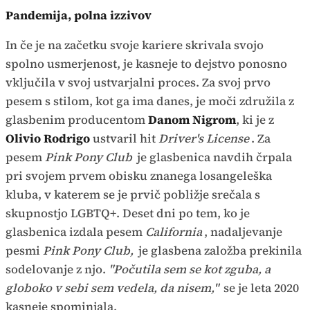
Pandemija, polna izzivov
In če je na začetku svoje kariere skrivala svojo
spolno usmerjenost, je kasneje to dejstvo ponosno
vključila v svoj ustvarjalni proces. Za svoj prvo
pesem s stilom, kot ga ima danes, je moči združila z
glasbenim producentom
Danom Nigrom
, ki je z
Olivio Rodrigo
ustvaril hit
Driver's License
. Za
pesem
Pink Pony Club
je glasbenica navdih črpala
pri svojem prvem obisku znanega losangeleška
kluba, v katerem se je prvič pobližje srečala s
skupnostjo LGBTQ+. Deset dni po tem, ko je
glasbenica izdala pesem
California
, nadaljevanje
pesmi
Pink Pony Club,
je glasbena založba prekinila
sodelovanje z njo.
"Počutila sem se kot zguba, a
globoko v sebi sem vedela, da nisem,"
se je leta 2020
kasneje spominjala.