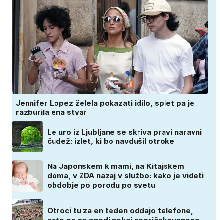
Jennifer Lopez želela pokazati idilo, splet pa je
razburila ena stvar
Le uro iz Ljubljane se skriva pravi naravni
čudež: izlet, ki bo navdušil otroke
Na Japonskem k mami, na Kitajskem
doma, v ZDA nazaj v službo: kako je videti
obdobje po porodu po svetu
Otroci tu za en teden oddajo telefone,
nato pa se zgodi nekaj nepričakovanega