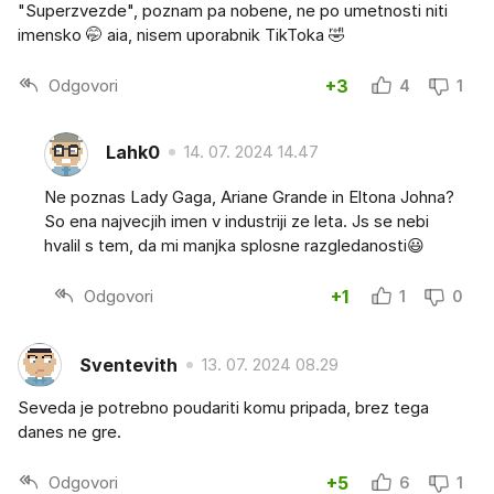
"Superzvezde", poznam pa nobene, ne po umetnosti niti
imensko 🤭 aia, nisem uporabnik TikToka 🤣
Odgovori
+3
4
1
Lahk0
14. 07. 2024 14.47
Ne poznas Lady Gaga, Ariane Grande in Eltona Johna?
So ena najvecjih imen v industriji ze leta. Js se nebi
hvalil s tem, da mi manjka splosne razgledanosti😃
Odgovori
+1
1
0
Sventevith
13. 07. 2024 08.29
Seveda je potrebno poudariti komu pripada, brez tega
danes ne gre.
Odgovori
+5
6
1