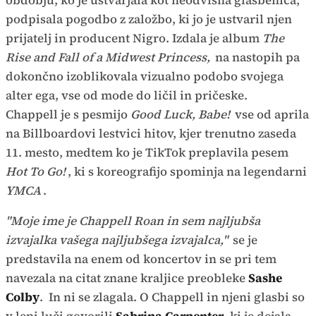
podpisala pogodbo z založbo, ki jo je ustvaril njen
prijatelj in producent Nigro. Izdala je album
The
Rise and Fall of a Midwest Princess,
na nastopih pa
dokončno izoblikovala vizualno podobo svojega
alter ega, vse od mode do ličil in pričeske.
Chappell je s pesmijo
Good Luck, Babe!
vse od aprila
na Billboardovi lestvici hitov, kjer trenutno zaseda
11. mesto, medtem ko je TikTok preplavila pesem
Hot To Go!
, ki s koreografijo spominja na legendarni
YMCA
.
"Moje ime je Chappell Roan in sem najljubša
izvajalka vašega najljubšega izvajalca,"
se je
predstavila na enem od koncertov in se pri tem
navezala na citat znane kraljice preobleke
Sashe
Colby
. In ni se zlagala. O Chappell in njeni glasbi so
v lepi luči govorili
Sabrina Carpenter
, ki je dejala,