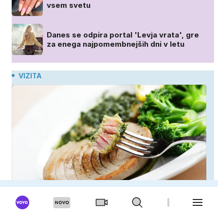
vsem svetu
Danes se odpira portal 'Levja vrata', gre
za enega najpomembnejših dni v letu
VIZITA
Polna je nevarnih toksinov, a jo imamo vsi radi: to
je najbolj nezdrava riba, ki jo mnogi redno uživajo