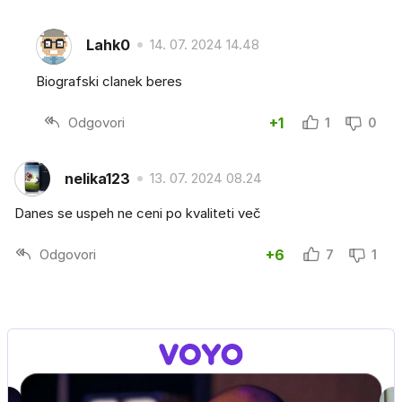
Lahk0
14. 07. 2024 14.48
Biografski clanek beres
Odgovori
+1
1
0
nelika123
13. 07. 2024 08.24
Danes se uspeh ne ceni po kvaliteti več
Odgovori
+6
7
1