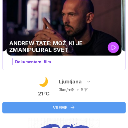
MOJ PRIJATELJ PINGVIN
Film meseca / družinski, pustolovski
Ljubljana
3km/h
S
21°C
VREME