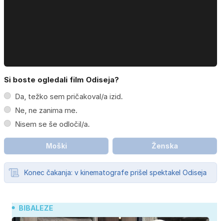
Si boste ogledali film Odiseja?
Da, težko sem pričakoval/a izid.
Ne, ne zanima me.
Nisem se še odločil/a.
Moški
Ženska
Konec čakanja: v kinematografe prišel spektakel Odiseja
BIBALEZE