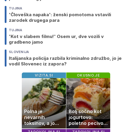
TUJINA
'Človeška napaka': ženski pomotoma vstavili
zarodek drugega para
TUJINA
'Kot v slabem filmu!' Osem ur, dve vozili v
gradbeno jamo
SLOVENIJA
Italijanska policija razbila kriminalno združbo, jo je
vodil Slovenec iz zapora?
VIZITA.SI
OKUSNO.JE
Polna je
Bolj sočno kot
nevarnih
jogurtovo:
toksinov, a jo
poletno pecivo,
imamo vsi radi:
ki vedno uspe
ZADOVOLJNA.SI
ZADOVOLJNA.SI