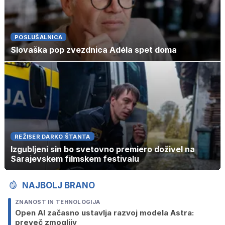
POSLUŠALNICA
Slovaška pop zvezdnica Adéla spet doma
REŽISER DARKO ŠTANTA
Izgubljeni sin bo svetovno premiero doživel na
Sarajevskem filmskem festivalu
NAJBOLJ BRANO
ZNANOST IN TEHNOLOGIJA
Open AI začasno ustavlja razvoj modela Astra:
preveč zmogljiv