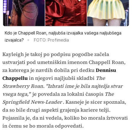
Kdo je Chappell Roan, najljubša izvajalka vašega najljubšega
izvajalca?
FOTO: Profimedia
Kayleigh je takoj po podpisu pogodbe začela
ustvarjati pod umetniškim imenom Chappell Roan,
za katerega je navdih dobila pri dedku
Dennisu
Chappellu
in njegovi najljubši skladbi
The
Strawberry Roan. "Izbrati ime je bila najtežja stvar
vsega tega,"
je povedala za lokalni časopis
The
Springfield News-Leader
. Kasneje je sicer spoznala,
da so bile drugi aspekti grajenja kariere težji.
Pojasnila je, da ni vedela, koliko bo morala žrtvovati
in čemu se bo morala odpovedati.