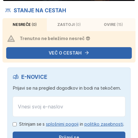
STANJE NA CESTAH
NESREČE
(0)
ZASTOJI
(0)
OVIRE
(15)
Trenutno ne beležimo nesreč 😎
VEČ O CESTAH
E-NOVICE
Prijavi se na pregled dogodkov in bodi na tekočem.
Strinjam se s
splošnimi pogoji
in
politiko zasebnosti
.
Prijavi se