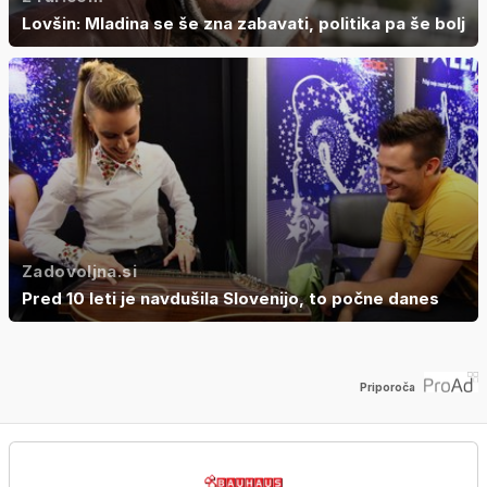
Lovšin: Mladina se še zna zabavati, politika pa še bolj
Zadovoljna.si
Pred 10 leti je navdušila Slovenijo, to počne danes
Priporoča