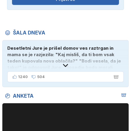
ŠALA DNEVA
Desetletni Jure je prišel domov ves raztrgan in
mama se je razjezila: "Kaj misliš, da ti bom vsak
teden kupovala nova oblačila?" "Bodi vesela, da je
tako!" je odgovoril Jure. "Sosedje bodo morali
kupiti novega sina, tako sem ga prebutal!"
1240
504
ANKETA