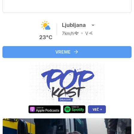
V živo na VOYO: sreda ob 20.30
Ljubljana
7km/h
V
23°C
VREME