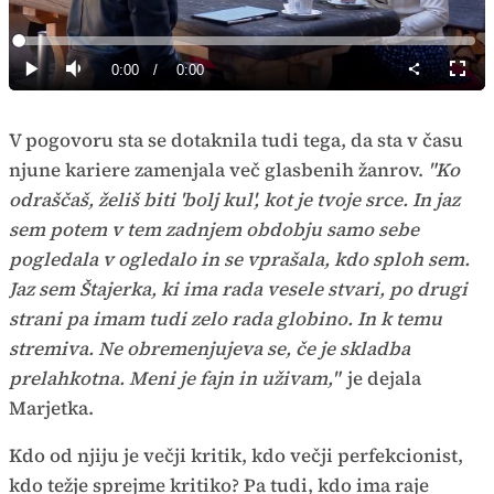
Predvajaj
Loaded
:
0%
Current
0:00
/
Duration
0:00
Predvajaj
Tiho
Celoz
način
Time
V pogovoru sta se dotaknila tudi tega, da sta v času
njune kariere zamenjala več glasbenih žanrov.
"Ko
odraščaš, želiš biti 'bolj kul', kot je tvoje srce. In jaz
sem potem v tem zadnjem obdobju samo sebe
pogledala v ogledalo in se vprašala, kdo sploh sem.
Jaz sem Štajerka, ki ima rada vesele stvari, po drugi
strani pa imam tudi zelo rada globino. In k temu
stremiva. Ne obremenjujeva se, če je skladba
prelahkotna. Meni je fajn in uživam,"
je dejala
Marjetka.
Kdo od njiju je večji kritik, kdo večji perfekcionist,
kdo težje sprejme kritiko? Pa tudi, kdo ima raje