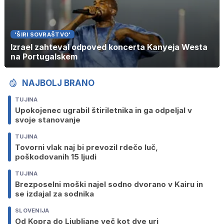
'ŠIRI SOVRAŠTVO'
Izrael zahteval odpoved koncerta Kanyeja Westa
na Portugalskem
NAJBOLJ BRANO
TUJINA
Upokojenec ugrabil štiriletnika in ga odpeljal v
svoje stanovanje
TUJINA
Tovorni vlak naj bi prevozil rdečo luč,
poškodovanih 15 ljudi
TUJINA
Brezposelni moški najel sodno dvorano v Kairu in
se izdajal za sodnika
SLOVENIJA
Od Kopra do Ljubljane več kot dve uri