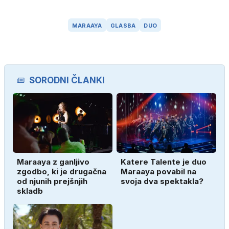
MARAAYA
GLASBA
DUO
SORODNI ČLANKI
Maraaya z ganljivo
Katere Talente je duo
zgodbo, ki je drugačna
Maraaya povabil na
od njunih prejšnjih
svoja dva spektakla?
skladb