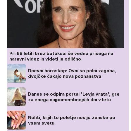
Pri 68 letih brez botoksa: še vedno prisega na
naravni videz in videti je odlično
Dnevni horoskop: Ovni so polni zagona,
dvojčke čakajo nova poznanstva
Danes se odpira portal 'Levja vrata', gre
za enega najpomembnejših dni v letu
Nohti, ki jih to poletje nosijo ženske po
vsem svetu