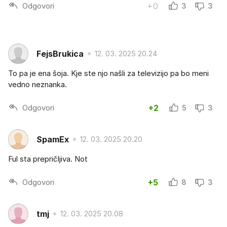
Odgovori
+0
3
3
FejsBrukica
12. 03. 2025 20.24
To pa je ena šoja. Kje ste njo našli za televizijo pa bo meni
vedno neznanka.
Odgovori
+2
5
3
SpamEx
12. 03. 2025 20.20
Ful sta prepričljiva. Not
Odgovori
+5
8
3
tmj
12. 03. 2025 20.08