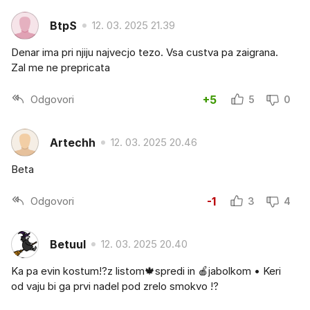
BtpS
12. 03. 2025 21.39
Denar ima pri njiju najvecjo tezo. Vsa custva pa zaigrana.
Zal me ne prepricata
Odgovori
+5
5
0
Artechh
12. 03. 2025 20.46
Beta
Odgovori
-1
3
4
Betuul
12. 03. 2025 20.40
Ka pa evin kostum⁉️z listom🍁spredi in 🍎jabolkom • Keri
od vaju bi ga prvi nadel pod zrelo smokvo ⁉️