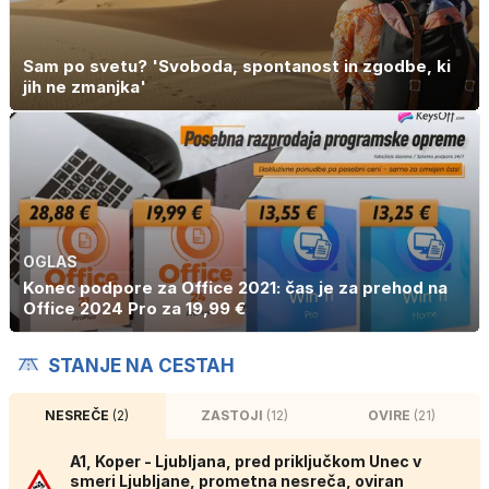
Sam po svetu? 'Svoboda, spontanost in zgodbe, ki
jih ne zmanjka'
OGLAS
Konec podpore za Office 2021: čas je za prehod na
Office 2024 Pro za 19,99 €
STANJE NA CESTAH
NESREČE
(2)
ZASTOJI
(12)
OVIRE
(21)
A1, Koper - Ljubljana, pred priključkom Unec v
smeri Ljubljane, prometna nesreča, oviran