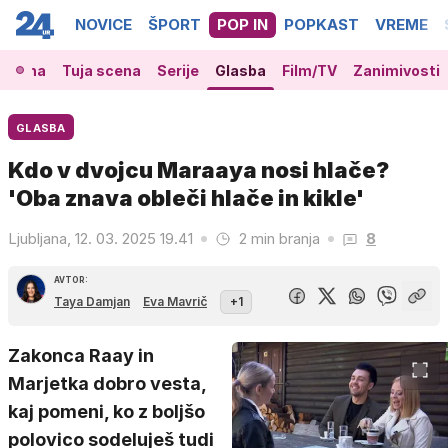
NOVICE
ŠPORT
POP IN
POPKAST
VREME
 scena
Tuja scena
Serije
Glasba
Film/TV
Zanimivosti
GLASBA
Kdo v dvojcu Maraaya nosi hlače?
'Oba znava obleči hlače in kikle'
Ljubljana, 12. 03. 2025 19.41
2 min branja
8
AVTOR:
Taya Damjan
Eva Mavrič
+1
Zakonca Raay in
Marjetka dobro vesta,
kaj pomeni, ko z boljšo
polovico sodeluješ tudi