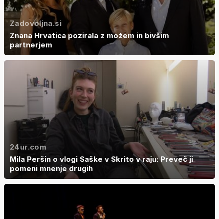
Zadovoljna.si
Znana Hrvatica pozirala z možem in bivšim
partnerjem
24ur.com
Mila Peršin o vlogi Saške v Skrito v raju: Preveč ji
pomeni mnenje drugih