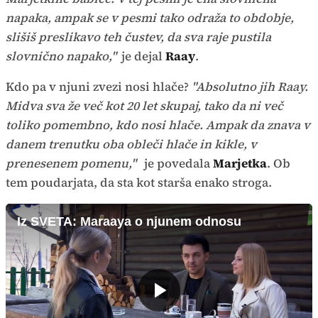
napaka, ampak se v pesmi tako odraža to obdobje,
slišiš preslikavo teh čustev, da sva raje pustila
slovnično napako,"
je dejal
Raay
.
Kdo pa v njuni zvezi nosi hlače?
"Absolutno jih Raay.
Midva sva že več kot 20 let skupaj, tako da ni več
toliko pomembno, kdo nosi hlače. Ampak da znava v
danem trenutku oba obleči hlače in kikle, v
prenesenem pomenu,"
je povedala
Marjetka
. Ob
tem poudarjata, da sta kot starša enako stroga.
Iz SVETA: Maraaya o njunem odnosu