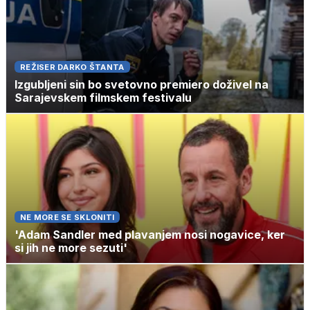
REŽISER DARKO ŠTANTA
Izgubljeni sin bo svetovno premiero doživel na
Sarajevskem filmskem festivalu
NE MORE SE SKLONITI
'Adam Sandler med plavanjem nosi nogavice, ker
si jih ne more sezuti'