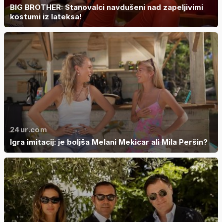
BIG BROTHER: Stanovalci navdušeni nad zapeljivimi
kostumi iz lateksa!
24ur.com
Igra imitacij: je boljša Melani Mekicar ali Mila Peršin?