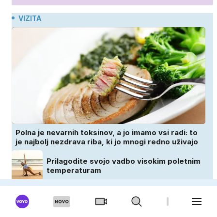
VIZITA
Polna je nevarnih toksinov, a jo imamo vsi radi: to
je najbolj nezdrava riba, ki jo mnogi redno uživajo
Prilagodite svojo vadbo visokim poletnim
temperaturam
Nove raziskave razkrivajo, katere
bakterije na koži privlačijo komarje