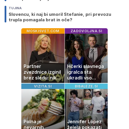
TUJINA
Slovencu, ki naj bi umoril Stefanie, pri prevozu
trupla pomagala brat in oče?
MOSKISVET.COM
ZADOVOLJNA.SI
Partner
Hčerki slavnega
zvezdnice izginil
igralca sta
brez sledu: nikoli
ukradli vso
ga niso našli,
pozornost
VIZITA.SI
BIBALEZE.SI
nato je prišla še
ena tragedija
Polna je
Jennifer Lopez
nevarnih
želela pokazati