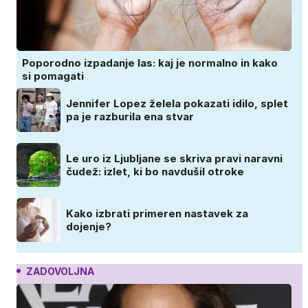
Poporodno izpadanje las: kaj je normalno in kako
si pomagati
Jennifer Lopez želela pokazati idilo, splet
pa je razburila ena stvar
Le uro iz Ljubljane se skriva pravi naravni
čudež: izlet, ki bo navdušil otroke
Kako izbrati primeren nastavek za
dojenje?
ZADOVOLJNA