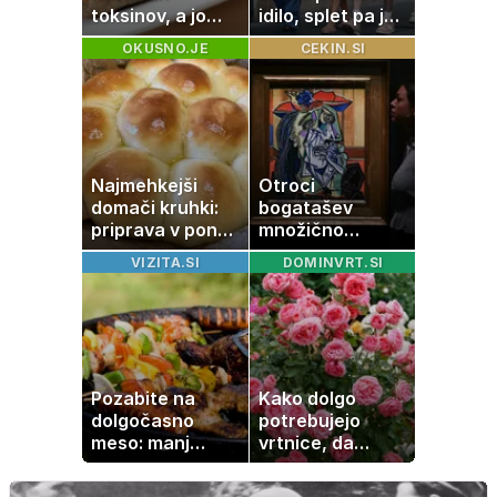
toksinov, a jo
idilo, splet pa je
imamo vsi radi:
razburila ena
OKUSNO.JE
CEKIN.SI
to je najbolj
stvar
nezdrava riba, ki
jo mnogi redno
uživajo
Najmehkejši
Otroci
domači kruhki:
bogatašev
priprava v ponvi
množično
je trik za popoln
prodajajo
VIZITA.SI
DOMINVRT.SI
rezultat
družinske
zbirke: raje imajo
denar kot
umetnine
Pozabite na
Kako dolgo
dolgočasno
potrebujejo
meso: manj
vrtnice, da
maščobe, več
zrastejo? Vse o
svežine
rasti, cvetenju in