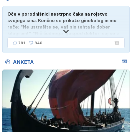
Oče v porodnišnici nestrpno čaka na rojstvo
svojega sina. Končno se prikaže ginekolog in mu
reče: "Ne ustrašite se, vaš sin tehta le dober
kilogram!" "Nič čudnega, gospod doktor, saj se z
ženo poznava šele tri mesece."
791
840
ANKETA