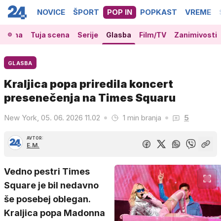
NOVICE
ŠPORT
POP IN
POPKAST
VREME
 scena
Tuja scena
Serije
Glasba
Film/TV
Zanimivosti
GLASBA
Kraljica popa priredila koncert
presenečenja na Times Squaru
New York, 05. 06. 2026 11.02
1 min branja
5
AVTOR:
E.M.
Vedno pestri Times
Square je bil nedavno
še posebej oblegan.
Kraljica popa Madonna