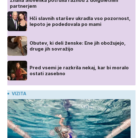
Znana Slovenka potrdila razhod z dolgoletnim
partnerjem
Hči slavnih staršev ukradla vso pozornost,
lepoto je podedovala po mami
Obutev, ki deli ženske: Ene jih obožujejo,
druge jih sovražijo
Pred vsemi je razkrila nekaj, kar bi moralo
ostati zasebno
VIZITA