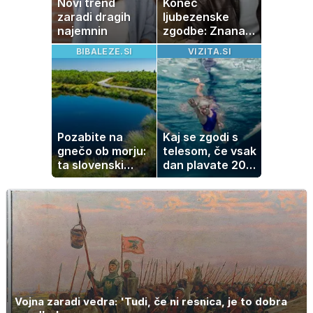
Novi trend
Konec
zaradi dragih
ljubezenske
najemnin
zgodbe: Znana
Slovenka
BIBALEZE.SI
VIZITA.SI
potrdila razhod
z dolgoletnim
partnerjem
Pozabite na
Kaj se zgodi s
gnečo ob morju:
telesom, če vsak
ta slovenski
dan plavate 20
kotiček je pravi
minut? Učinki, ki
raj za družine
jih morda ne
pričakujete
Vojna zaradi vedra: 'Tudi, če ni resnica, je to dobra