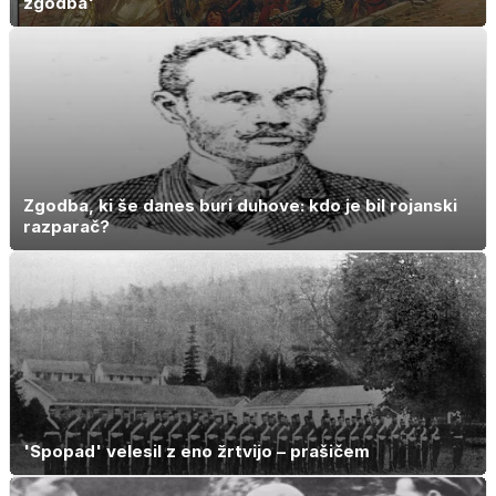
zgodba'
Zgodba, ki še danes buri duhove: kdo je bil rojanski
razparač?
'Spopad' velesil z eno žrtvijo – prašičem