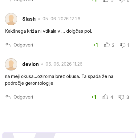
Slash
05. 06. 2026 12.26
Kakšnega križa ni vtikala v ... dolgčas pol.
Odgovori
+1
2
1
devlon
05. 06. 2026 11.26
na meji okusa...oziroma brez okusa. Ta spada že na
področje gerontologije
Odgovori
+1
4
3