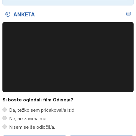
ANKETA
Si boste ogledali film Odiseja?
Da, težko sem pričakoval/a izid.
Ne, ne zanima me.
Nisem se še odločil/a.