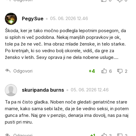
PegySue
05. 06. 2026 12.46
Škoda, ker je tako močno podlegla lepotnim posegom, da
si sploh ni več podobna. Nekaj manjših popravkov je ok,
tole pa že ne več. Ima obraz mlade ženske, in telo starke.
Po kretnjah, ki so vedno bolj okorele, vidiš, da gre za
žensko v letih. Sexy oprava ji ne dela nobene usluge....
Odgovori
+4
6
2
skuripanda burns
05. 06. 2026 12.46
Ta pa ni čisto gladka. Noben noče gledati geriatrične stare
mame, kako sama sebi laže, da je še vedno seksi, in potem
gunca afne. Naj gre v penzijo, denarja ima dovolj, nas pa naj
pusti pri miru.
Odgovori
+1
3
2