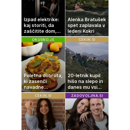
Izpad elektrike:
Alenka Bratušek
kaj storiti, da
spet zaplavala v
zaščitite dom,
ledeni Kokri
hrano in
OKUSNO.JE
CEKIN.SI
elektronske
naprave
Poletna dobrota,
20-letnik kupil
ki zasenči
hišo na slepo in
navadne
danes mu vsi
palačinke
zavidajo
CEKIN.SI
ZADOVOLJNA.SI