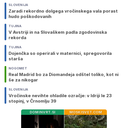
SLOVENIJA
Zaradi rekordno dolgega vročinskega vala porast
hudo poškodovanih
TUJINA
V Avstriji in na Slovaškem padla zgodovinska
rekorda
TUJINA
Dojenčka so operirali v maternici, spregovorila
starša
NOGOMET
Real Madrid bo za Diomandeja odštel toliko, kot ni
še za nikogar
SLOVENIJA
Vročinske nevihte ohladile ozračje: v Idriji le 23
stopinj, v Črnomlju 39
DOMINVRT.SI
MOSKISVET.COM