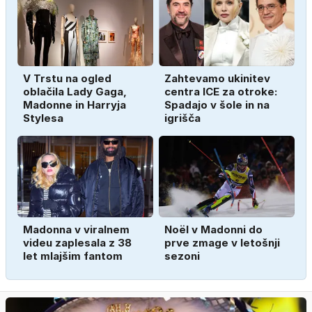
V Trstu na ogled
Zahtevamo ukinitev
oblačila Lady Gaga,
centra ICE za otroke:
Madonne in Harryja
Spadajo v šole in na
Stylesa
igrišča
Madonna v viralnem
Noël v Madonni do
videu zaplesala z 38
prve zmage v letošnji
let mlajšim fantom
sezoni