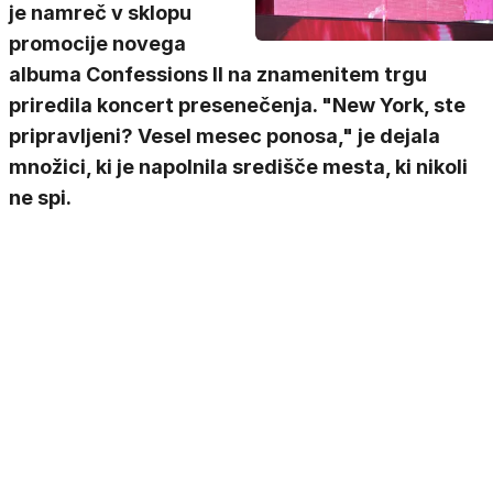
je namreč v sklopu
promocije novega
albuma Confessions II na znamenitem trgu
priredila koncert presenečenja. "New York, ste
pripravljeni? Vesel mesec ponosa," je dejala
množici, ki je napolnila središče mesta, ki nikoli
ne spi.