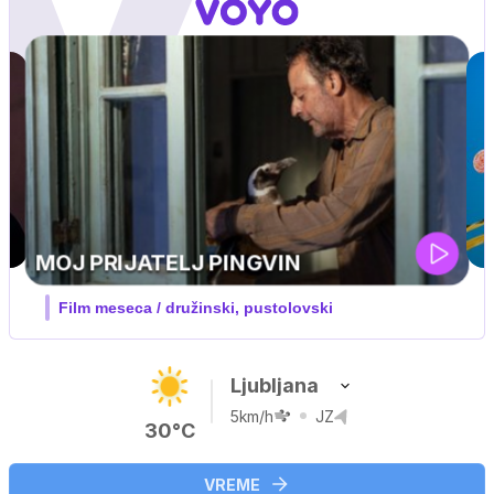
Ljubljana
5km/h
JZ
30°C
VREME