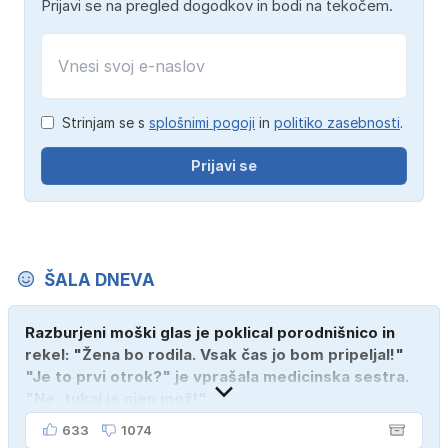
Prijavi se na pregled dogodkov in bodi na tekočem.
Strinjam se s
splošnimi pogoji
in
politiko zasebnosti
.
Prijavi se
ŠALA DNEVA
Razburjeni moški glas je poklical porodnišnico in
rekel: "Žena bo rodila. Vsak čas jo bom pripeljal!"
"Je to prvi otrok?" je vprašala medicinska sestra.
"Ne, tukaj je njen mož!"
633
1074