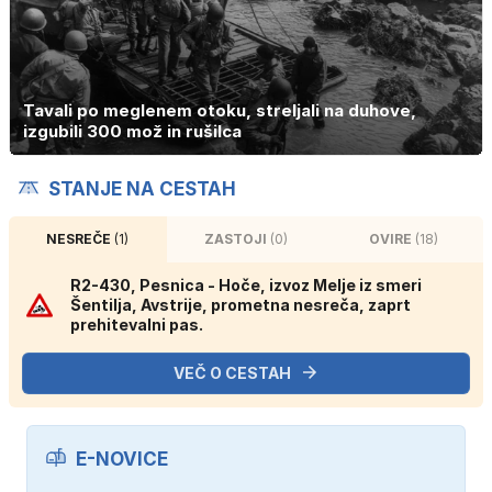
Tavali po meglenem otoku, streljali na duhove,
izgubili 300 mož in rušilca
STANJE NA CESTAH
NESREČE
(1)
ZASTOJI
(0)
OVIRE
(18)
R2-430, Pesnica - Hoče, izvoz Melje iz smeri
Šentilja, Avstrije, prometna nesreča, zaprt
prehitevalni pas.
VEČ O CESTAH
E-NOVICE