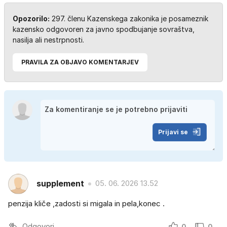
Opozorilo:
297. členu Kazenskega zakonika je posameznik
kazensko odgovoren za javno spodbujanje sovraštva,
nasilja ali nestrpnosti.
PRAVILA ZA OBJAVO KOMENTARJEV
Prijavi se
supplement
05. 06. 2026 13.52
penzija kliče ,zadosti si migala in pela,konec .
Odgovori
0
0