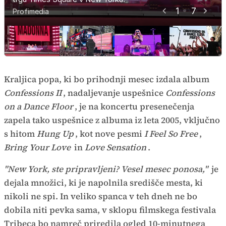
1
7
Profimedia
Profimedia
Profimedia
Profimedia
Profimedia
Profimedia
Profimedia
Kraljica popa, ki bo prihodnji mesec izdala album
Confessions II
, nadaljevanje uspešnice
Confessions
on a Dance Floor
, je na koncertu presenečenja
zapela tako uspešnice z albuma iz leta 2005, vključno
s hitom
Hung Up
, kot nove pesmi
I Feel So Free
,
Bring Your Love
in
Love Sensation
.
"New York, ste pripravljeni? Vesel mesec ponosa,"
je
dejala množici, ki je napolnila središče mesta, ki
nikoli ne spi. In veliko spanca v teh dneh ne bo
dobila niti pevka sama, v sklopu filmskega festivala
Tribeca bo namreč priredila ogled 10-minutnega