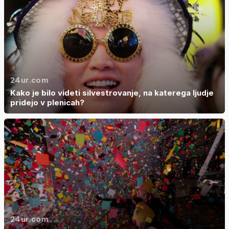
24ur.com
Kako je bilo videti silvestrovanje, na katerega ljudje
pridejo v plenicah?
24ur.com