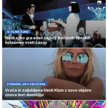
IZ FILMA ŠUND
Na dražbo gre eden najbolj ikoničnih filmskih
kostumov vseh časov
POMANKLJIVO OBLEČENA
Vroča in zaljubljena Heidi Klum z novo objavo
znova buri domišljijo