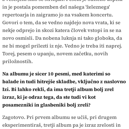
in je postala pomemben del našega 'železnega'
repertoarja in zaigramo jo na vsakem koncertu.
Govori o tem, da se vedno najdejo nova vrata, ki se
nekje odprejo in skozi katera človek vstopi in se na
novo osmisli. Da nobena luknja ni tako globoka, da
ne bi mogel prilezti iz nje. Vedno je treba iti naprej.
Torej, pesem o upanju, novem začetku, novih
priložnostih.
Na albumu je sicer 10 pesmi, med katerimi so
balade in tudi hitrejše skladbe, vključno z naslovno
Izi. Bi lahko rekli, da ima tretji album bolj zrel
izraz, ki je odraz tega, da ste tudi vi kot
posamezniki in glasbeniki bolj zreli?
Zagotovo. Pri prvem albumu se učiš, pri drugem
eksperimentiraš, tretji album pa je izraz zrelosti in