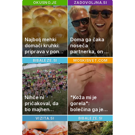
OKUSNO.JE
ZADOVOLJNA.SI
Najbolj mehki
Doma ga čaka
domači kruhki:
noseča
priprava v ponvi
partnerka, on pa
je trik za popoln
dopustuje z
BIBALEZE.SI
MOSKISVET.COM
rezultat
drugo
Nihče ni
"Koža mi je
pričakoval, da
gorela":
bo majhen
bolečina ga je
projekt postal
priklenila na
VIZITA.SI
BIBALEZE.SI
ena najlepših
posteljo
zgodb Zasavja