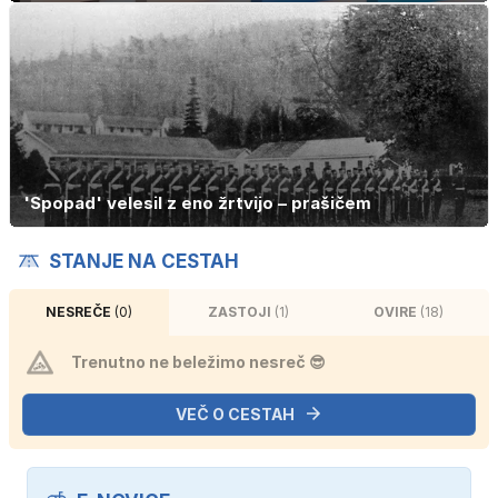
'Spopad' velesil z eno žrtvijo – prašičem
STANJE NA CESTAH
NESREČE
(0)
ZASTOJI
(1)
OVIRE
(18)
Trenutno ne beležimo nesreč 😎
VEČ O CESTAH