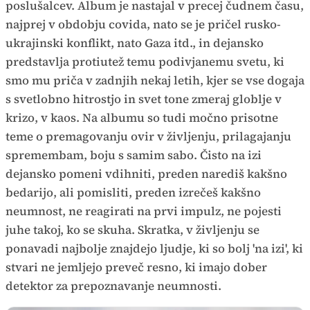
poslušalcev. Album je nastajal v precej čudnem času,
najprej v obdobju covida, nato se je pričel rusko-
ukrajinski konflikt, nato Gaza itd., in dejansko
predstavlja protiutež temu podivjanemu svetu, ki
smo mu priča v zadnjih nekaj letih, kjer se vse dogaja
s svetlobno hitrostjo in svet tone zmeraj globlje v
krizo, v kaos. Na albumu so tudi močno prisotne
teme o premagovanju ovir v življenju, prilagajanju
spremembam, boju s samim sabo. Čisto na izi
dejansko pomeni vdihniti, preden narediš kakšno
bedarijo, ali pomisliti, preden izrečeš kakšno
neumnost, ne reagirati na prvi impulz, ne pojesti
juhe takoj, ko se skuha. Skratka, v življenju se
ponavadi najbolje znajdejo ljudje, ki so bolj 'na izi', ki
stvari ne jemljejo preveč resno, ki imajo dober
detektor za prepoznavanje neumnosti.