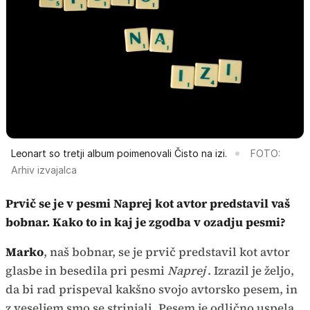
Leonart so tretji album poimenovali Čisto na izi.
FOTO:
Arhiv izvajalca
Prvič se je v pesmi Naprej kot avtor predstavil vaš
bobnar. Kako to in kaj je zgodba v ozadju pesmi?
Marko
, naš bobnar, se je prvič predstavil kot avtor
glasbe in besedila pri pesmi
Naprej
. Izrazil je željo,
da bi rad prispeval kakšno svojo avtorsko pesem, in
z veseljem smo se strinjali. Pesem je odlično uspela