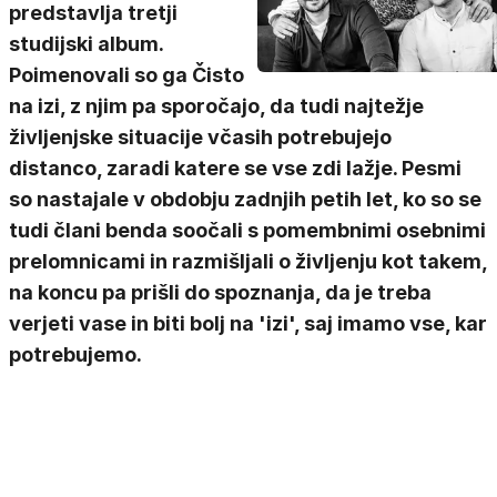
predstavlja tretji
studijski album.
Poimenovali so ga Čisto
na izi, z njim pa sporočajo, da tudi najtežje
življenjske situacije včasih potrebujejo
distanco, zaradi katere se vse zdi lažje. Pesmi
so nastajale v obdobju zadnjih petih let, ko so se
tudi člani benda soočali s pomembnimi osebnimi
prelomnicami in razmišljali o življenju kot takem,
na koncu pa prišli do spoznanja, da je treba
verjeti vase in biti bolj na 'izi', saj imamo vse, kar
potrebujemo.