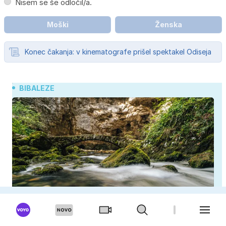
Nisem se še odločil/a.
Moški
Ženska
Konec čakanja: v kinematografe prišel spektakel Odiseja
BIBALEZE
Kam z otroki za vikend? Ta skriti biser Slovenije
izgleda kot iz pravljice