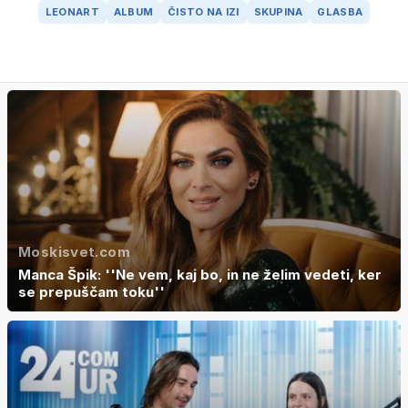
LEONART
ALBUM
ČISTO NA IZI
SKUPINA
GLASBA
Moskisvet.com
Manca Špik: ''Ne vem, kaj bo, in ne želim vedeti, ker
se prepuščam toku''