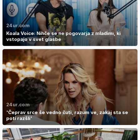
24ur.com
Koala Voice: Nihče se ne pogovarja z mladimi, ki
vstopajo v svet glasbe
24ur.com
'Čeprav srce še vedno čuti, razum ve, zakaj sta se
poti razšli'