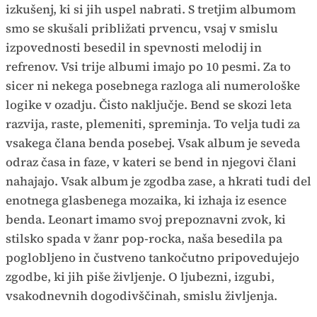
izkušenj, ki si jih uspel nabrati. S tretjim albumom
smo se skušali približati prvencu, vsaj v smislu
izpovednosti besedil in spevnosti melodij in
refrenov. Vsi trije albumi imajo po 10 pesmi. Za to
sicer ni nekega posebnega razloga ali numerološke
logike v ozadju. Čisto naključje. Bend se skozi leta
razvija, raste, plemeniti, spreminja. To velja tudi za
vsakega člana benda posebej. Vsak album je seveda
odraz časa in faze, v kateri se bend in njegovi člani
nahajajo. Vsak album je zgodba zase, a hkrati tudi del
enotnega glasbenega mozaika, ki izhaja iz esence
benda. Leonart imamo svoj prepoznavni zvok, ki
stilsko spada v žanr pop-rocka, naša besedila pa
poglobljeno in čustveno tankočutno pripovedujejo
zgodbe, ki jih piše življenje. O ljubezni, izgubi,
vsakodnevnih dogodivščinah, smislu življenja.