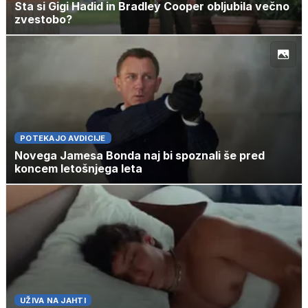
Sta si Gigi Hadid in Bradley Cooper obljubila večno
zvestobo?
POTEKAJO AVDICIJE
Novega Jamesa Bonda naj bi spoznali še pred
koncem letošnjega leta
UŽIVA NA JAHTI