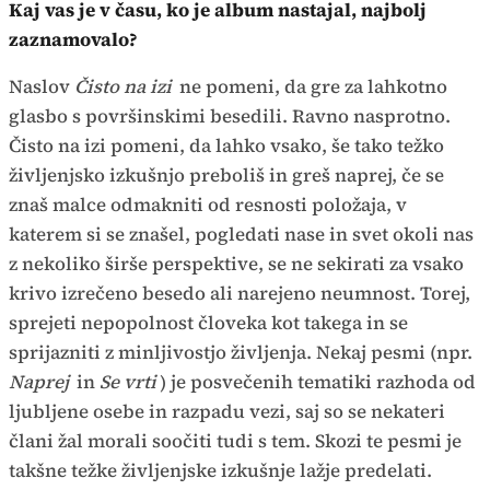
Kaj vas je v času, ko je album nastajal, najbolj
zaznamovalo?
Naslov
Čisto na izi
ne pomeni, da gre za lahkotno
glasbo s površinskimi besedili. Ravno nasprotno.
Čisto na izi pomeni, da lahko vsako, še tako težko
življenjsko izkušnjo preboliš in greš naprej, če se
znaš malce odmakniti od resnosti položaja, v
katerem si se znašel, pogledati nase in svet okoli nas
z nekoliko širše perspektive, se ne sekirati za vsako
krivo izrečeno besedo ali narejeno neumnost. Torej,
sprejeti nepopolnost človeka kot takega in se
sprijazniti z minljivostjo življenja. Nekaj pesmi (npr.
Naprej
in
Se vrti
) je posvečenih tematiki razhoda od
ljubljene osebe in razpadu vezi, saj so se nekateri
člani žal morali soočiti tudi s tem. Skozi te pesmi je
takšne težke življenjske izkušnje lažje predelati.