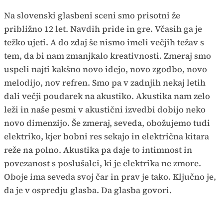
Na slovenski glasbeni sceni smo prisotni že
približno 12 let. Navdih pride in gre. Včasih ga je
težko ujeti. A do zdaj še nismo imeli večjih težav s
tem, da bi nam zmanjkalo kreativnosti. Zmeraj smo
uspeli najti kakšno novo idejo, novo zgodbo, novo
melodijo, nov refren. Smo pa v zadnjih nekaj letih
dali večji poudarek na akustiko. Akustika nam zelo
leži in naše pesmi v akustični izvedbi dobijo neko
novo dimenzijo. Še zmeraj, seveda, obožujemo tudi
elektriko, kjer bobni res sekajo in električna kitara
reže na polno. Akustika pa daje to intimnost in
povezanost s poslušalci, ki je elektrika ne zmore.
Oboje ima seveda svoj čar in prav je tako. Ključno je,
da je v ospredju glasba. Da glasba govori.