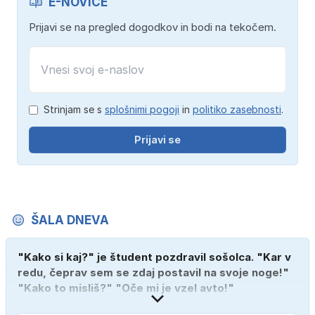
E-NOVICE
Prijavi se na pregled dogodkov in bodi na tekočem.
Strinjam se s
splošnimi pogoji
in
politiko zasebnosti
.
Prijavi se
ŠALA DNEVA
"Kako si kaj?" je študent pozdravil sošolca. "Kar v
redu, čeprav sem se zdaj postavil na svoje noge!"
"Kako to misliš?" "Oče mi je vzel avto!"