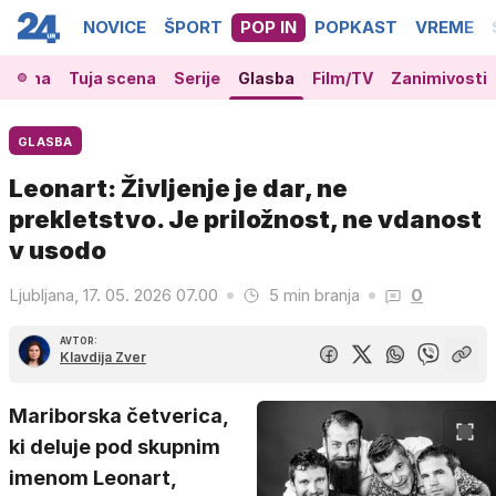
NOVICE
ŠPORT
POP IN
POPKAST
VREME
 scena
Tuja scena
Serije
Glasba
Film/TV
Zanimivosti
GLASBA
Leonart: Življenje je dar, ne
prekletstvo. Je priložnost, ne vdanost
v usodo
Ljubljana, 17. 05. 2026 07.00
5 min branja
0
AVTOR:
Klavdija Zver
Mariborska četverica,
ki deluje pod skupnim
imenom Leonart,