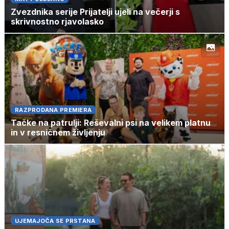
Zvezdnika serije Prijatelji ujeli na večerji s
skrivnostno rjavolasko
RAZPRODANA PREMIERA
Tačke na patrulji: Reševalni psi na velikem platnu
in v resničnem življenju
UJEMAJOČA SE PRSTANA