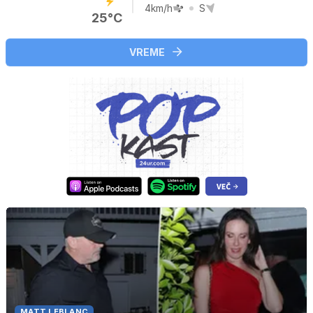
4km/h
S
25°C
VREME
MATT LEBLANC