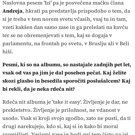
Naslovna pesem 'Izi' pa je posvečena mačku člana
Andreja
, hkrati pa predstavlja prispodobo o tem, da
si je treba v tem norem svetu včasih, vsaj tu in tam,
vzeti kakšen dan samo zase in ga preležati na kavču
ter se ne obremenjevati s tem, kaj se dogaja v
parlamentu, na frontah po svetu, v Bruslju ali v Beli
hiši.
Pesmi, ki so na albumu, so nastajale zadnjih pet let,
vsak od vas pa jim je dal poseben pečat. Kaj želite
skozi glasbo in besedila sporočiti poslušalcem? Kaj
bi rekli, da je neka rdeča nit?
Rdeča nit albuma je 'take it easy'. Življenje je dar, ne
prekletstvo. Življenje je priložnost, ne vdanost v
usodo. Vsak si kroji svojo zgodbo, zato ne pusti, da ti
drugi narekujejo, kdo si, kaj si in kako bi moral
razmišljati. Verjami vase in bodi pri tem čisto na izi.