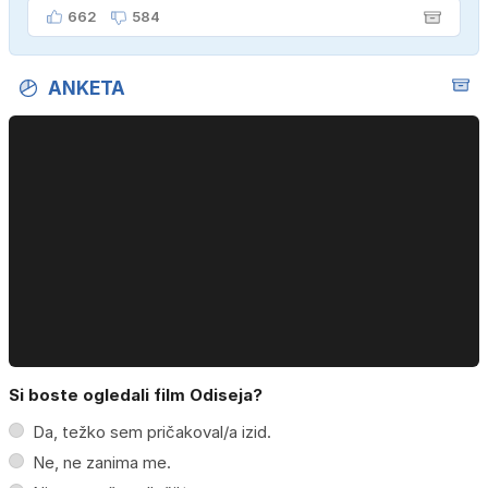
662
584
ANKETA
Si boste ogledali film Odiseja?
Da, težko sem pričakoval/a izid.
Ne, ne zanima me.