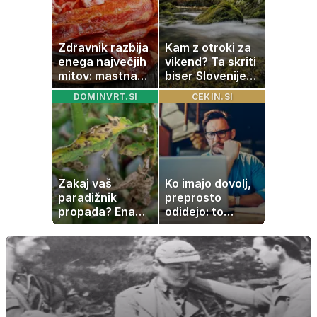
Zdravnik razbija
Kam z otroki za
enega največjih
vikend? Ta skriti
mitov: mastna
biser Slovenije
jetra ne
izgleda kot iz
DOMINVRT.SI
CEKIN.SI
nastanejo zaradi
pravljice
slanine, temveč
zaradi živila, ki
ga imamo vsi
radi
Zakaj vaš
Ko imajo dovolj,
paradižnik
preprosto
propada? Ena
odidejo: to
napaka lahko
znamenje
uniči rastline –
najpogosteje da
tako jih rešite
odpoved