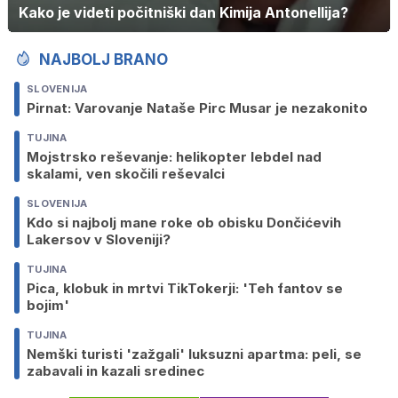
Kako je videti počitniški dan Kimija Antonellija?
NAJBOLJ BRANO
SLOVENIJA
Pirnat: Varovanje Nataše Pirc Musar je nezakonito
TUJINA
Mojstrsko reševanje: helikopter lebdel nad
skalami, ven skočili reševalci
SLOVENIJA
Kdo si najbolj mane roke ob obisku Dončićevih
Lakersov v Sloveniji?
TUJINA
Pica, klobuk in mrtvi TikTokerji: 'Teh fantov se
bojim'
TUJINA
Nemški turisti 'zažgali' luksuzni apartma: peli, se
zabavali in kazali sredinec