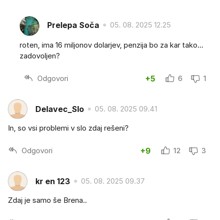
Prelepa Soča
05. 08. 2025 12.25
roten, ima 16 miljonov dolarjev, penzija bo za kar tako...
zadovoljen?
Odgovori
+5
6
1
Delavec_Slo
05. 08. 2025 09.41
In, so vsi problemi v slo zdaj rešeni?
Odgovori
+9
12
3
kr en 123
05. 08. 2025 09.37
Zdaj je samo še Brena..