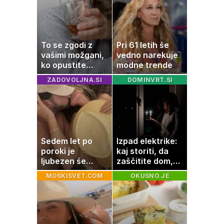
To se zgodi z
Pri 61 letih še
vašimi možgani,
vedno narekuje
ko opustite
modne trende
alkohol
ZADOVOLJNA.SI
DOMINVRT.SI
Sedem let po
Izpad elektrike:
poroki je
kaj storiti, da
ljubezen še
zaščitite dom,
vedno enako
hrano in
MOSKISVET.COM
OKUSNO.JE
močna
elektronske
naprave