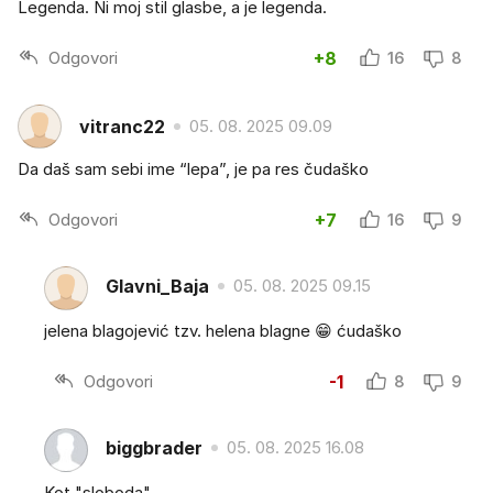
Legenda. Ni moj stil glasbe, a je legenda.
Odgovori
+8
16
8
vitranc22
05. 08. 2025 09.09
Da daš sam sebi ime “lepa”, je pa res čudaško
Odgovori
+7
16
9
Glavni_Baja
05. 08. 2025 09.15
jelena blagojević tzv. helena blagne 😁 ćudaško
Odgovori
-1
8
9
biggbrader
05. 08. 2025 16.08
Kot "sloboda".