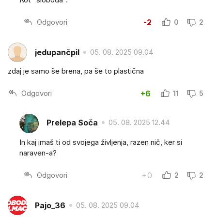
Odgovori
-2
0
2
jedupančpil
05. 08. 2025 09.04
zdaj je samo še brena, pa še to plastična
Odgovori
+6
11
5
Prelepa Soča
05. 08. 2025 12.44
In kaj imaš ti od svojega življenja, razen nič, ker si
naraven-a?
Odgovori
+0
2
2
Pajo_36
05. 08. 2025 09.04