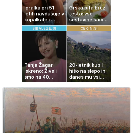
Igralka pri 51
Grška pita brez
letih navdušuje v
testa: vse
kopalkah: z
sestavine samo
možem uživa v
zmešate in
BIBALEZE.SI
CEKIN.SI
romantičnem
pečica opravi
poletju
ostalo
Tanja Žagar
20-letnik kupil
iskreno: Živeli
hišo na slepo in
smo na 40
danes mu vsi
kvadratih, a
zavidajo
imela sem vse,
kar otrok
potrebuje