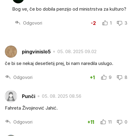
Bog ve, če bo dobila penzijo od ministrstva za kulturo?
Odgovori
-2
1
3
pingvinislo5
05. 08. 2025 09.02
če bi se nekaj desetletij prej, bi nam naredila uslugo.
Odgovori
+1
9
8
Punči
05. 08. 2025 08.56
Fahreta Živojinović Jahić.
Odgovori
+11
11
0