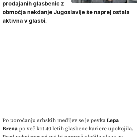
prodajanih glasbenic z
območja nekdanje Jugoslavije še naprej ostala
aktivna v glasbi.
Po poročanju srbskih medijev se je pevka
Lepa
Brena
po več kot 40 letih glasbene kariere upokojila.
Pred nekaj meseci naj bi namreč vložila vlogo za