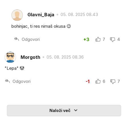
Glavni_Baja
05. 08. 2025 08.43
bohinjac, ti res nimaš okusa 😉
Odgovori
+3
7
4
Morgoth
05. 08. 2025 08.36
"Lepa" 🤡
Odgovori
-1
6
7
Naloži več