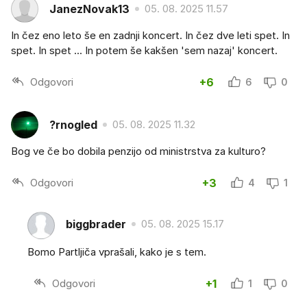
JanezNovak13
05. 08. 2025 11.57
In čez eno leto še en zadnji koncert. In čez dve leti spet. In
spet. In spet ... In potem še kakšen 'sem nazaj' koncert.
Odgovori
+6
6
0
?rnogled
05. 08. 2025 11.32
Bog ve če bo dobila penzijo od ministrstva za kulturo?
Odgovori
+3
4
1
biggbrader
05. 08. 2025 15.17
Bomo Partljiča vprašali, kako je s tem.
Odgovori
+1
1
0