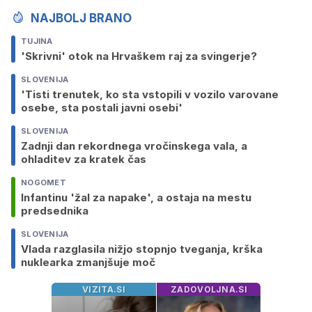
NAJBOLJ BRANO
TUJINA
'Skrivni' otok na Hrvaškem raj za svingerje?
SLOVENIJA
'Tisti trenutek, ko sta vstopili v vozilo varovane
osebe, sta postali javni osebi'
SLOVENIJA
Zadnji dan rekordnega vročinskega vala, a
ohladitev za kratek čas
NOGOMET
Infantinu 'žal za napake', a ostaja na mestu
predsednika
SLOVENIJA
Vlada razglasila nižjo stopnjo tveganja, krška
nuklearka zmanjšuje moč
VIZITA.SI
ZADOVOLJNA.SI