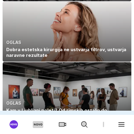
OGLAS
Dobra estetska kirurgija ne ustvarja filtrov, ustvarja
naravne rezultate
OGLAS
Kam v Ljubljani poleti? Od rimskih ostalin do
sodobne umetnosti in večernih koncertov