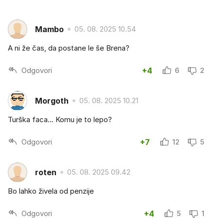
Mambo
05. 08. 2025 10.54
A ni že čas, da postane le še Brena?
Odgovori
+4
6
2
Morgoth
05. 08. 2025 10.21
Turška faca... Komu je to lepo?
Odgovori
+7
12
5
roten
05. 08. 2025 09.42
Bo lahko živela od penzije
Odgovori
+4
5
1