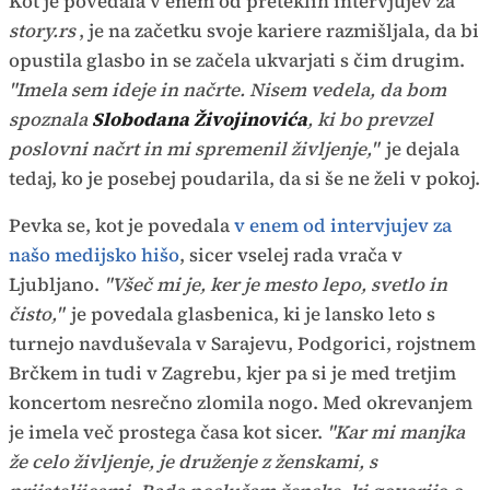
Kot je povedala v enem od preteklih intervjujev za
story.rs
, je na začetku svoje kariere razmišljala, da bi
opustila glasbo in se začela ukvarjati s čim drugim.
"Imela sem ideje in načrte. Nisem vedela, da bom
spoznala
Slobodana Živojinovića
, ki bo prevzel
poslovni načrt in mi spremenil življenje,"
je dejala
tedaj, ko je posebej poudarila, da si še ne želi v pokoj.
Pevka se, kot je povedala
v enem od intervjujev za
našo medijsko hišo
, sicer vselej rada vrača v
Ljubljano.
"Všeč mi je, ker je mesto lepo, svetlo in
čisto,"
je povedala glasbenica, ki je lansko leto s
turnejo navduševala v Sarajevu, Podgorici, rojstnem
Brčkem in tudi v Zagrebu, kjer pa si je med tretjim
koncertom nesrečno zlomila nogo. Med okrevanjem
je imela več prostega časa kot sicer.
"Kar mi manjka
že celo življenje, je druženje z ženskami, s