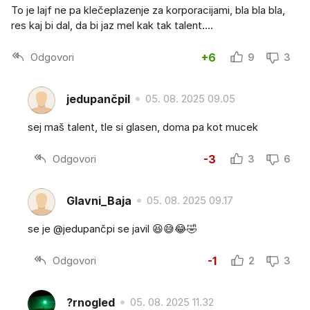
To je lajf ne pa klečeplazenje za korporacijami, bla bla bla,
res kaj bi dal, da bi jaz mel kak tak talent....
Odgovori
+6
9
3
jedupančpil
05. 08. 2025 09.05
sej maš talent, tle si glasen, doma pa kot mucek
Odgovori
-3
3
6
Glavni_Baja
05. 08. 2025 09.17
se je @jedupančpi se javil 😆😅😂🤣
Odgovori
-1
2
3
?rnogled
05. 08. 2025 11.32