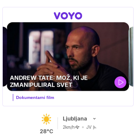
MOJ PRIJATELJ PINGVIN
Film meseca / družinski, pustolovski
Ljubljana
2km/h
JV
28°C