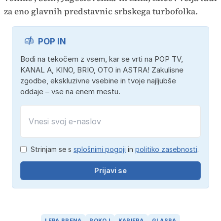
za eno glavnih predstavnic srbskega turbofolka.
POP IN
Bodi na tekočem z vsem, kar se vrti na POP TV,
KANAL A, KINO, BRIO, OTO in ASTRA! Zakulisne
zgodbe, ekskluzivne vsebine in tvoje najljubše
oddaje – vse na enem mestu.
Strinjam se s
splošnimi pogoji
in
politiko zasebnosti
.
Prijavi se
LEPA BRENA
POKOJ
KARIERA
GLASBA