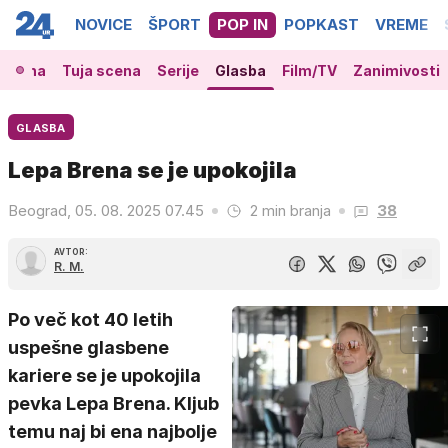
NOVICE
ŠPORT
POP IN
POPKAST
VREME
 scena
Tuja scena
Serije
Glasba
Film/TV
Zanimivosti
GLASBA
Lepa Brena se je upokojila
Beograd, 05. 08. 2025 07.45
2 min branja
38
AVTOR:
R. M.
Po več kot 40 letih
uspešne glasbene
kariere se je upokojila
pevka Lepa Brena. Kljub
temu naj bi ena najbolje