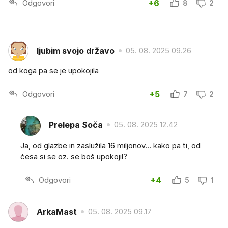
Odgovori
+6
8
2
ljubim svojo državo
05. 08. 2025 09.26
od koga pa se je upokojila
Odgovori
+5
7
2
Prelepa Soča
05. 08. 2025 12.42
Ja, od glazbe in zaslužila 16 miljonov... kako pa ti, od
česa si se oz. se boš upokojil?
Odgovori
+4
5
1
ArkaMast
05. 08. 2025 09.17