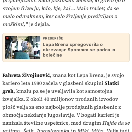
prijateljicami. Rada poslušam ženske, ki govorijo o
svojem frizerju, kdo, kje, kaj ... Malo tračev, da se
malo odmaknem, ker celo življenje preživljam z
moškimi,
" je dejala.
PREBERI ŠE
Lepa Brena spregovorila o
okrevanju: Spomnim se padca in
bolečine
Fahreta Živojinović
, znana kot Lepa Brena, je svojo
kariero leta 1980 začela v glasbeni skupini
Slatki
greh
, kmalu pa se je uveljavila kot samostojna
izvajalka. Z okoli 40 milijonov prodanih izvodov
plošč velja za eno najbolje prodajanih glasbenic z
območja nekdanje Jugoslavije. V bogati karieri je
nanizala številne uspešnice, med drugim
Hajde da se
volimo
,
Šeik
,
Jugoslovenka
in
Miki, Mićo
. Velja tudi