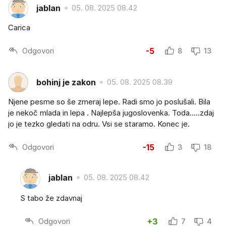
jablan
05. 08. 2025 08.42
Carica
Odgovori
-5
8
13
bohinj je zakon
05. 08. 2025 08.39
Njene pesme so še zmeraj lepe. Radi smo jo poslušali. Bila
je nekoč mlada in lepa . Najlepša jugoslovenka. Toda.....zdaj
jo je tezko gledati na odru. Vsi se staramo. Konec je.
Odgovori
-15
3
18
jablan
05. 08. 2025 08.42
S tabo že zdavnaj
Odgovori
+3
7
4