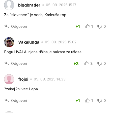
biggbrader
05. 08. 2025 15.17
Za "slovence" je sedaj Karleuša top.
Odgovori
+1
1
0
Vakalunga
05. 08. 2025 15.02
Bogu HVALA, njena tišina je balzam za ušesa..
Odgovori
+3
3
0
flojdi
05. 08. 2025 14.33
?zakaj.?ni vec Lepa
Odgovori
+1
1
0