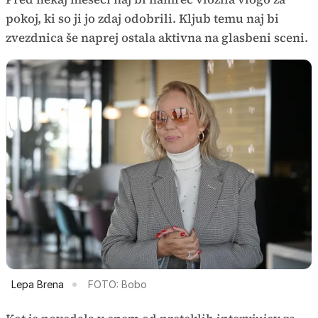
pokoj, ki so ji jo zdaj odobrili. Kljub temu naj bi
zvezdnica še naprej ostala aktivna na glasbeni sceni.
Lepa Brena
FOTO: Bobo