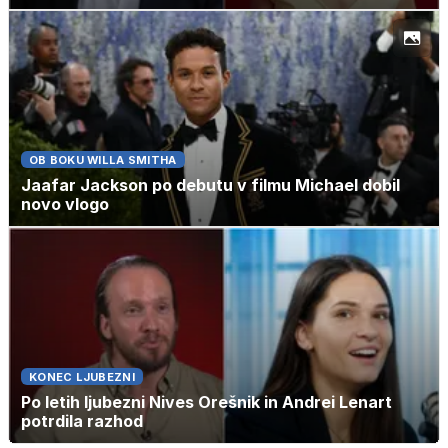
OB BOKU WILLA SMITHA
Jaafar Jackson po debutu v filmu Michael dobil
novo vlogo
KONEC LJUBEZNI
Po letih ljubezni Nives Orešnik in Andrei Lenart
potrdila razhod