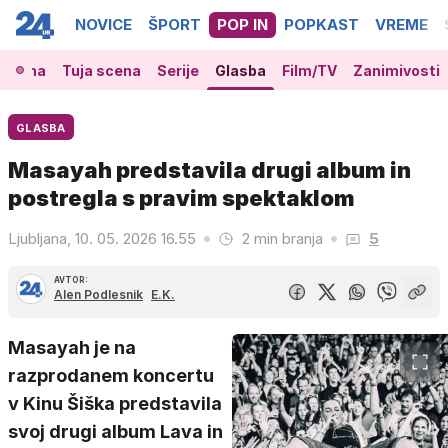
NOVICE
ŠPORT
POP IN
POPKAST
VREME
 scena
Tuja scena
Serije
Glasba
Film/TV
Zanimivosti
GLASBA
Masayah predstavila drugi album in
postregla s pravim spektaklom
Ljubljana, 10. 05. 2026 16.55
2 min branja
5
AVTOR:
Alen Podlesnik
E.K.
Masayah je na
razprodanem koncertu
v Kinu Šiška predstavila
svoj drugi album Lava in