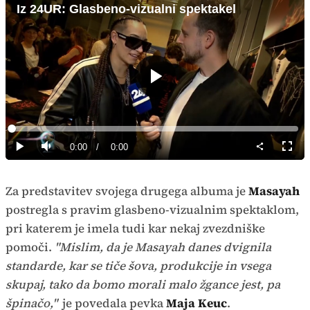
Iz 24UR: Glasbeno-vizualni spektakel
Predvajaj
Loaded
:
0%
Current
0:00
/
Duration
0:00
Predvajaj
Tiho
Celoz
način
Time
Za predstavitev svojega drugega albuma je
Masayah
postregla s pravim glasbeno-vizualnim spektaklom,
pri katerem je imela tudi kar nekaj zvezdniške
pomoči.
"Mislim, da je Masayah danes dvignila
standarde, kar se tiče šova, produkcije in vsega
skupaj, tako da bomo morali malo žgance jest, pa
špinačo,"
je povedala pevka
Maja Keuc
.