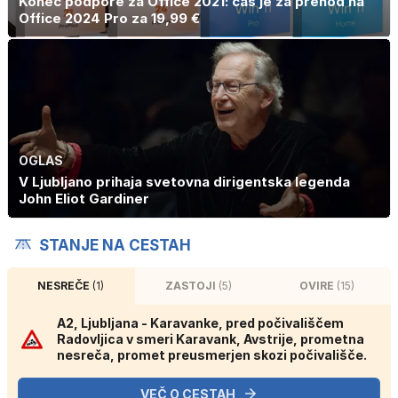
Konec podpore za Office 2021: čas je za prehod na
Office 2024 Pro za 19,99 €
OGLAS
V Ljubljano prihaja svetovna dirigentska legenda
John Eliot Gardiner
STANJE NA CESTAH
NESREČE
(1)
ZASTOJI
(5)
OVIRE
(15)
A2, Ljubljana - Karavanke, pred počivališčem
Radovljica v smeri Karavank, Avstrije, prometna
nesreča, promet preusmerjen skozi počivališče.
VEČ O CESTAH