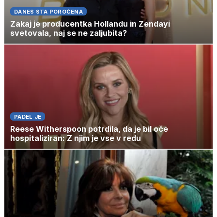
DANES STA POROČENA
Zakaj je producentka Hollandu in Zendayi
svetovala, naj se ne zaljubita?
PADEL JE
Reese Witherspoon potrdila, da je bil oče
hospitaliziran: Z njim je vse v redu