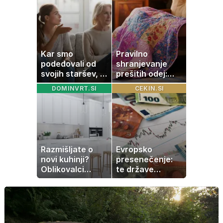
skrivala
tragedija
Kar smo
Pravilno
podedovali od
shranjevanje
svojih staršev, ni
prešitih odej:
nujno naša
Kako ohraniti
DOMINVRT.SI
CEKIN.SI
usoda
družinsko
dediščino
Razmišljate o
Evropsko
novi kuhinji?
presenečenje:
Oblikovalci
te države
opozarjajo, da te
rastejo hitreje
barve izgubljajo
od Nemčije,
priljubljenost
nekatere celo
večkrat hitreje