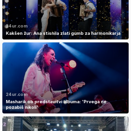
24ur.com
Kakšen žur: Ana stisnila zlati gumb za harmonikarja
24ur.com
Masharik ob predstavitvi albuma: 'Prvega ne
pozabiš nikoli'