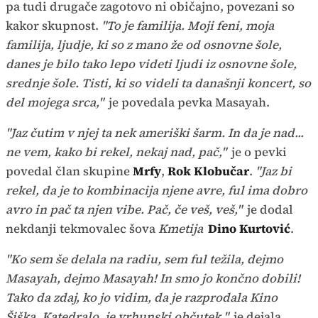
pa tudi drugače zagotovo ni običajno, povezani so
kakor skupnost.
"To je familija. Moji feni, moja
familija, ljudje, ki so z mano že od osnovne šole,
danes je bilo tako lepo videti ljudi iz osnovne šole,
srednje šole. Tisti, ki so videli ta današnji koncert, so
del mojega srca,"
je povedala pevka Masayah.
"Jaz čutim v njej ta nek ameriški šarm. In da je nad...
ne vem, kako bi rekel, nekaj nad, pač,"
je o pevki
povedal član skupine
Mrfy
,
Rok Klobučar
.
"Jaz bi
rekel, da je to kombinacija njene avre, ful ima dobro
avro in pač ta njen vibe. Pač, če veš, veš,"
je dodal
nekdanji tekmovalec šova
Kmetija
Dino Kurtović
.
"Ko sem še delala na radiu, sem ful težila, dejmo
Masayah, dejmo Masayah! In smo jo končno dobili!
Tako da zdaj, ko jo vidim, da je razprodala Kino
Šiška, Katedralo, je vrhunski občutek,"
je dejala