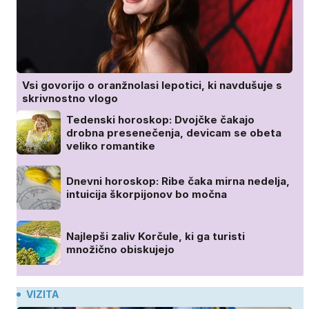
Vsi govorijo o oranžnolasi lepotici, ki navdušuje s
skrivnostno vlogo
Tedenski horoskop: Dvojčke čakajo
drobna presenečenja, devicam se obeta
veliko romantike
Dnevni horoskop: Ribe čaka mirna nedelja,
intuicija škorpijonov bo močna
Najlepši zaliv Korčule, ki ga turisti
množično obiskujejo
VIZITA