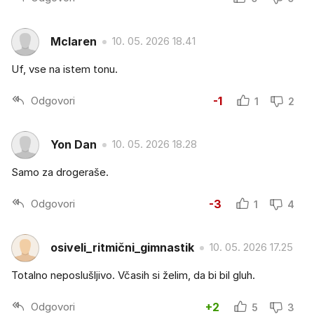
Mclaren
10. 05. 2026 18.41
Uf, vse na istem tonu.
Odgovori
-1
1
2
Yon Dan
10. 05. 2026 18.28
Samo za drogeraše.
Odgovori
-3
1
4
osiveli_ritmični_gimnastik
10. 05. 2026 17.25
Totalno neposlušljivo. Včasih si želim, da bi bil gluh.
Odgovori
+2
5
3