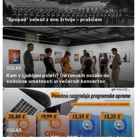
'Spopad' velesil z eno žrtvijo – prašičem
OGLAS
Kam v Ljubljani poleti? Od rimskih ostalin do
sodobne umetnosti in večernih koncertov
OGLAS