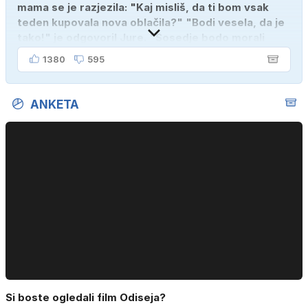
mama se je razjezila: "Kaj misliš, da ti bom vsak
teden kupovala nova oblačila?" "Bodi vesela, da je
tako!" je odgovoril Jure. "Sosedje bodo morali
kupiti novega sina, tako sem ga prebutal!"
1380
595
ANKETA
Si boste ogledali film Odiseja?