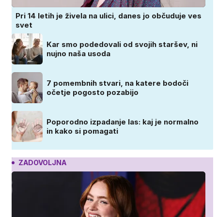
Pri 14 letih je živela na ulici, danes jo občuduje ves
svet
Kar smo podedovali od svojih staršev, ni
nujno naša usoda
7 pomembnih stvari, na katere bodoči
očetje pogosto pozabijo
Poporodno izpadanje las: kaj je normalno
in kako si pomagati
ZADOVOLJNA