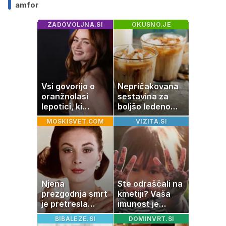
amfor
ZADOVOLJNA.SI
OKUSNO.JE
Vsi govorijo o
Nepričakovana
oranžnolasi
sestavina za
lepotici, ki
boljšo ledeno
navdušuje s
kavo, ki jo imate
MOSKISVET.COM
VIZITA.SI
skrivnostno
zagotovo doma
vlogo
Njena
Ste odraščali na
prezgodnja smrt
kmetiji? Vaša
je pretresla
imunost je
modni svet: za
verjetno
BIBALEZE.SI
DOMINVRT.SI
slavo se je
močnejša