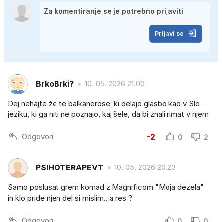
Prijavi se
BrkoBrki?
10. 05. 2026 21.00
Dej nehajte že te balkanerose, ki delajo glasbo kao v Slo
jeziku, ki ga niti ne poznajo, kaj šele, da bi znali rimat v njem
Odgovori
-2
0
2
PSIHOTERAPEVT
10. 05. 2026 20.23
Samo poslusat grem komad z Magnificom "Moja dezela"
in klo pride njen del si mislim.. a res ?
Odgovori
0
0