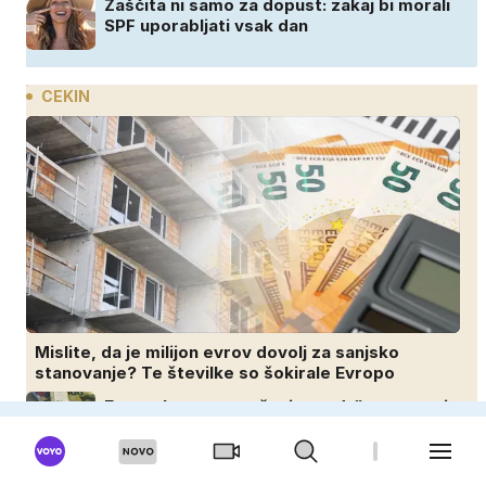
Zaščita ni samo za dopust: zakaj bi morali
SPF uporabljati vsak dan
CEKIN
Mislite, da je milijon evrov dovolj za sanjsko
stanovanje? Te številke so šokirale Evropo
Evropsko presenečenje: te države rastejo
hitreje od Nemčije, nekatere celo večkrat
hitreje