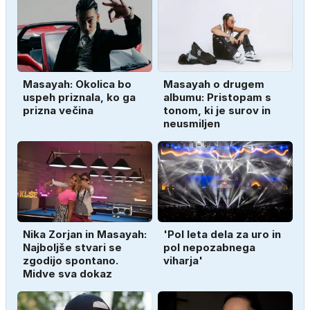
Masayah: Okolica bo
Masayah o drugem
uspeh priznala, ko ga
albumu: Pristopam s
prizna večina
tonom, ki je surov in
neusmiljen
Nika Zorjan in Masayah:
'Pol leta dela za uro in
Najboljše stvari se
pol nepozabnega
zgodijo spontano.
viharja'
Midve sva dokaz