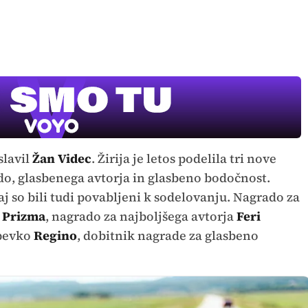
slavil
Žan Videc
. Žirija je letos podelila tri nove
ndo, glasbenega avtorja in glasbeno bodočnost.
saj so bili tudi povabljeni k sodelovanju. Nagrado za
a
Prizma
, nagrado za najboljšega avtorja
Feri
 pevko
Regino
, dobitnik nagrade za glasbeno