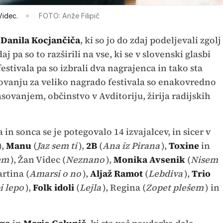
Videc.
FOTO: Anže Filipič
Danila Kocjančiča
, ki so jo do zdaj podeljevali zgolj
a so to razširili na vse, ki se v slovenski glasbi
festivala pa so izbrali dva nagrajenca in tako sta
sovanju za veliko nagrado festivala so enakovredno
sovanjem, občinstvo v Avditoriju, žirija radijskih
in sonca se je potegovalo 14 izvajalcev, in sicer v
),
Manu
(
Jaz sem ti
),
2B
(
Ana iz Pirana
),
Toxine
in
em
), Žan Videc (
Neznano
),
Monika Avsenik
(
Nisem
artina (
Amarsi o no
),
Aljaž Ramot
(
Lebdiva
),
Trio
i lepo
),
Folk idoli
(
Lejla
), Regina (
Zopet plešem
) in