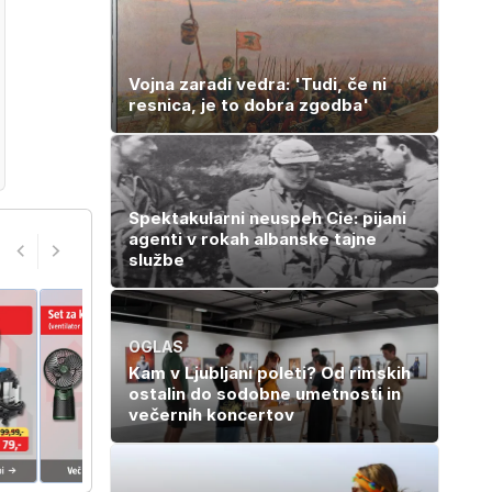
Italijo
Vojna zaradi vedra: 'Tudi, če ni
resnica, je to dobra zgodba'
Spektakularni neuspeh Cie: pijani
agenti v rokah albanske tajne
službe
OGLAS
Kam v Ljubljani poleti? Od rimskih
ostalin do sodobne umetnosti in
večernih koncertov