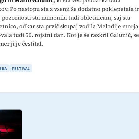
ego
in
Mario Galunič
, ki sta več poudarka dala
ov. Po nastopu sta z vsemi še dodatno poklepetala i
o pozornosti sta namenila tudi obletnicam, saj sta
letnico, odkar sta prvič skupaj vodila Melodije morja
ala tudi 50. rojstni dan. Kot je še razkril Galunič, se
er ji je čestital.
SBA
FESTIVAL