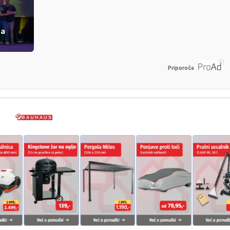
ga
Priporoča