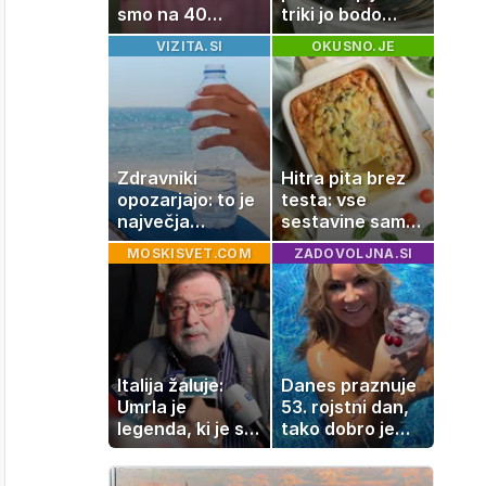
smo na 40
triki jo bodo
kvadratih, a
spodbudili, da
VIZITA.SI
OKUSNO.JE
imela sem vse,
zaužije več vode
kar otrok
potrebuje
Zdravniki
Hitra pita brez
opozarjajo: to je
testa: vse
največja
sestavine samo
napaka, ki jo
zmešate in
MOSKISVET.COM
ZADOVOLJNA.SI
ljudje delajo med
pečica opravi
vročino
ostalo
Italija žaluje:
Danes praznuje
Umrla je
53. rojstni dan,
legenda, ki je s
tako dobro je
svojimi pesmimi
videti znana
zaznamovala
Slovenka