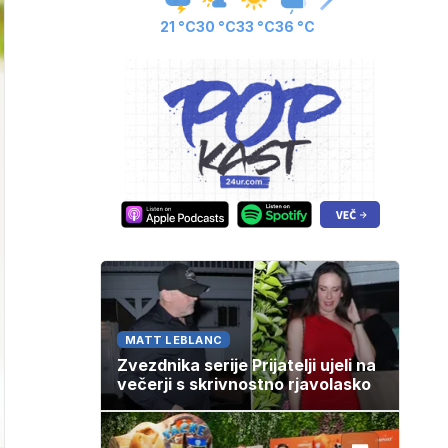
21 °C
30 °C
33 °C
36 °C
MATT LEBLANC
Zvezdnika serije Prijatelji ujeli na
večerji s skrivnostno rjavolasko