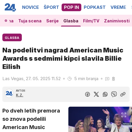
NOVICE
ŠPORT
POP IN
POPKAST
VREME
 scena
Tuja scena
Serije
Glasba
Film/TV
Zanimivosti
GLASBA
Na podelitvi nagrad American Music
Awards s sedmimi kipci slavila Billie
Eilish
Las Vegas, 27. 05. 2025 11.52
5 min branja
8
AVTOR:
K.Z.
Po dveh letih premora
so znova podelili
American Music