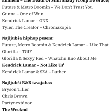
Eminem – The Death Of Slim Shady (Coup De Grâce)
Future & Metro Boomin – We Don't Trust You
Gunna – One of Wun
Kendrick Lamar – GNX
Tyler, The Creator – Chromakopia
Najljubša hiphop pesem:
Future, Metro Boomin & Kendrick Lamar – Like That
Glorilla – TGIF
Glorilla & Sexyy Red – Whatchu Kno About Me
Kendrick Lamar – Not Like Us'
Kendrick Lamar & SZA – Luther
Najljubši R&B izvajalec:
Bryson Tiller
Chris Brown
Partynextdoor
The Weeknd