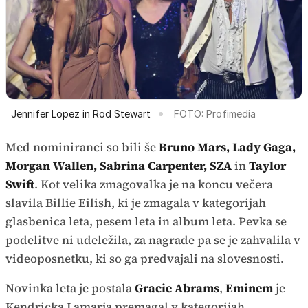
Jennifer Lopez in Rod Stewart
FOTO: Profimedia
Med nominiranci so bili še
Bruno Mars, Lady Gaga,
Morgan Wallen, Sabrina Carpenter, SZA
in
Taylor
Swift
. Kot velika zmagovalka je na koncu večera
slavila Billie Eilish, ki je zmagala v kategorijah
glasbenica leta, pesem leta in album leta. Pevka se
podelitve ni udeležila, za nagrade pa se je zahvalila v
videoposnetku, ki so ga predvajali na slovesnosti.
Novinka leta je postala
Gracie Abrams
,
Eminem
je
Kendricka Lamarja premagal v kategorijah