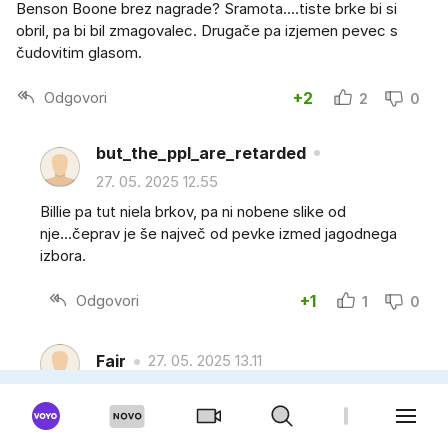
Benson Boone brez nagrade? Sramota....tiste brke bi si
obril, pa bi bil zmagovalec. Drugače pa izjemen pevec s
čudovitim glasom.
Odgovori
+2
2
0
but_the_ppl_are_retarded
27. 05. 2025 12.55
Billie pa tut niela brkov, pa ni nobene slike od
nje...čeprav je še največ od pevke izmed jagodnega
izbora.
Odgovori
+1
1
0
Fair
27. 05. 2025 13.11
😂, verjetno res
Odgovori