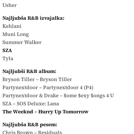
Usher
Najljubša R&B izvajalka:
Kehlani
Muni Long
Summer Walker
SZA
Tyla
Najljubši R&B album:
Bryson Tiller – Bryson Tiller
Partynextdoor – Partynextdoor 4 (P4)
Partynextdoor & Drake – $ome $exy $ongs 4 U
SZA – SOS Deluxe: Lana
The Weeknd – Hurry Up Tomorrow
Najljubša R&B pesem:
Chris Brown – Residuals