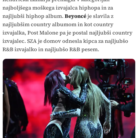
najboljšega moškega izvajalca hiphopa in za
najljubši hiphop album.
Beyoncé
je slavila z
najljubšim country albumom in kot country
izvajalka, Post Malone pa je postal najljubši country
izvajalec. SZA je domov odnesla kipca za najljubšo
R&B izvajalko in najljubšo R&B pesem.