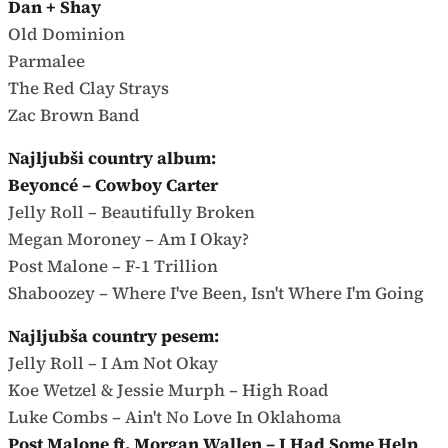
Dan + Shay
Old Dominion
Parmalee
The Red Clay Strays
Zac Brown Band
Najljubši country album:
Beyoncé – Cowboy Carter
Jelly Roll – Beautifully Broken
Megan Moroney – Am I Okay?
Post Malone – F-1 Trillion
Shaboozey – Where I've Been, Isn't Where I'm Going
Najljubša country pesem:
Jelly Roll – I Am Not Okay
Koe Wetzel & Jessie Murph – High Road
Luke Combs – Ain't No Love In Oklahoma
Post Malone ft. Morgan Wallen – I Had Some Help