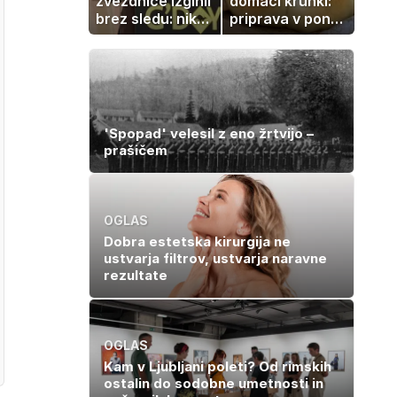
zvezdnice izginil
domači kruhki:
brez sledu: nikoli
priprava v ponvi
ga niso našli,
je trik za popoln
nato je prišla še
rezultat
ena tragedija
'Spopad' velesil z eno žrtvijo –
prašičem
OGLAS
Dobra estetska kirurgija ne
ustvarja filtrov, ustvarja naravne
rezultate
OGLAS
Kam v Ljubljani poleti? Od rimskih
ostalin do sodobne umetnosti in