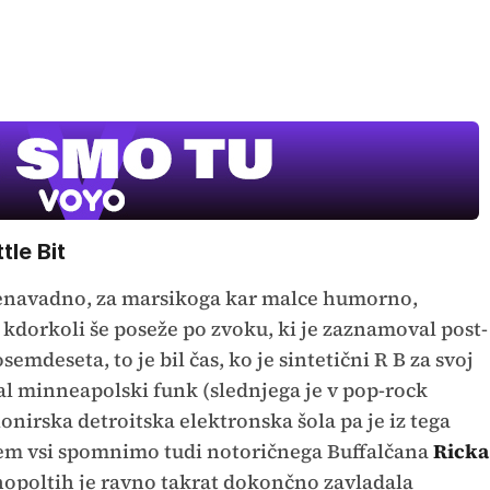
tle Bit
nenavadno, za marsikoga kar malce humorno,
 kdorkoli še poseže po zvoku, ki je zaznamoval post-
mdeseta, to je bil čas, ko je sintetični R B za svoj
l minneapolski funk (slednjega je v pop-rock
ionirska detroitska elektronska šola pa je iz tega
 tem vsi spomnimo tudi notoričnega Buffalčana
Ricka
mnopoltih je ravno takrat dokončno zavladala