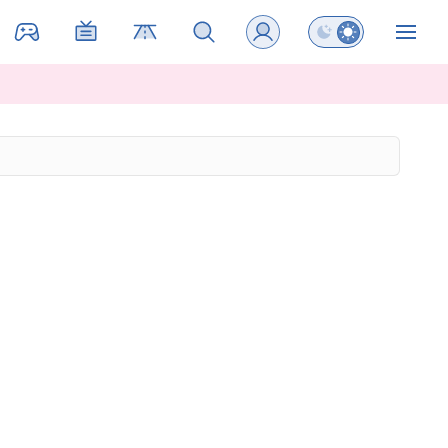
Preklopi barvni na
ZIN