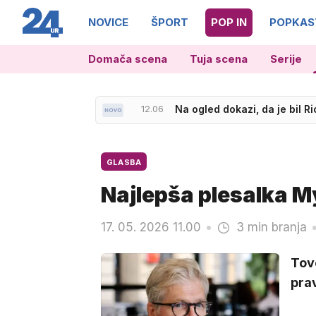
NOVICE
ŠPORT
POP IN
POPKAS
Domača scena
Tuja scena
Serije
12.06
Na ogled dokazi, da je bil 
GLASBA
Najlepša plesalka M
17. 05. 2026 11.00
3 min branja
Tov
prav