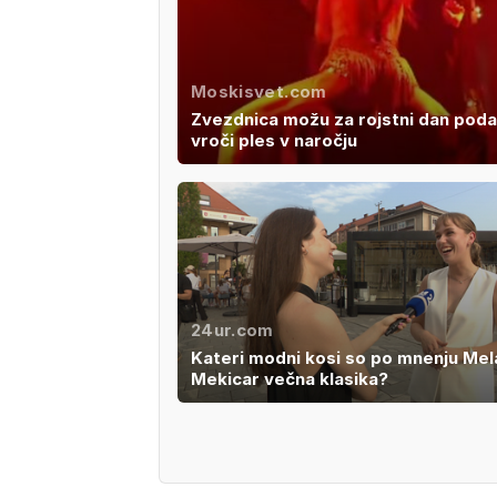
Moskisvet.com
Zvezdnica možu za rojstni dan poda
vroči ples v naročju
24ur.com
Kateri modni kosi so po mnenju Mel
Mekicar večna klasika?