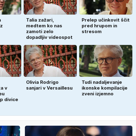
a
Talia zažari,
Prelep učinkovit ščit
iz
medtem ko nas
pred hrupom in
zamoti zelo
stresom
dopadljiv videospot
Olivia Rodrigo
Tudi nadaljevanje
a v
sanjari v Versaillesu
ikonske kompilacije
eu
zveni izjemno
p divice