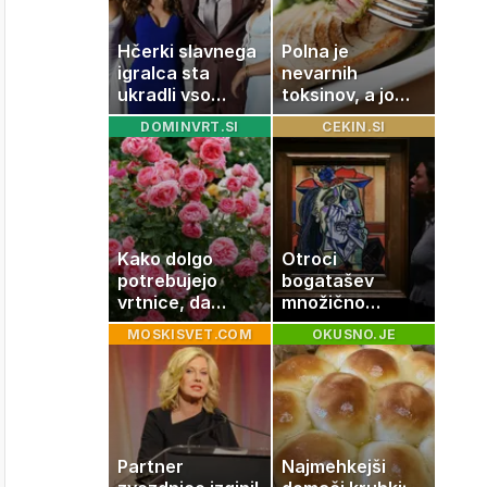
Hčerki slavnega
Polna je
igralca sta
nevarnih
ukradli vso
toksinov, a jo
pozornost
imamo vsi radi:
DOMINVRT.SI
CEKIN.SI
to je najbolj
nezdrava riba, ki
jo mnogi redno
uživajo
Kako dolgo
Otroci
potrebujejo
bogatašev
vrtnice, da
množično
zrastejo? Vse o
prodajajo
MOSKISVET.COM
OKUSNO.JE
rasti, cvetenju
družinske
in negi vrtnic
zbirke: raje
imajo denar kot
umetnine
Partner
Najmehkejši