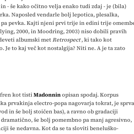
n - še kako očitno velja enako tudi zdaj - je (bila)
rka. Naposled vendarle bolj lepotica, plesalka,
pa pevka. Kajti njeni prvi trije in edini trije omemb
lying, 2000, in Moodring, 2003) niso dobili pravih
n deveti albumski met
Retrospect
, ki tako kot
. Je to kaj več kot nostalgija? Niti ne. A je ta zato
fren kot tisti
Madonnin
opisan spodaj. Korpus
ska prvakinja electro-popa nagovarja tokrat, je sprv
d in še bolj stoičen bas), a ravno ob gradaciji
j dramatično, še bolj pomembno pa manj agresivno,
iji še nedavna. Kot da se ta sloviti beneluško-