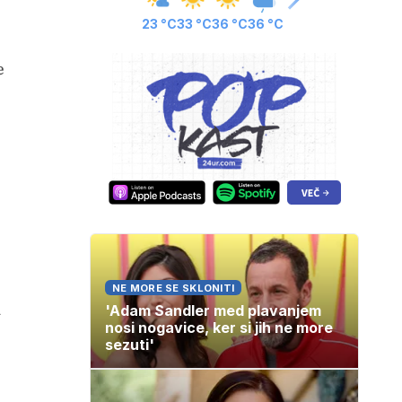
23 °C
33 °C
36 °C
36 °C
e
NE MORE SE SKLONITI
a
'Adam Sandler med plavanjem
nosi nogavice, ker si jih ne more
sezuti'