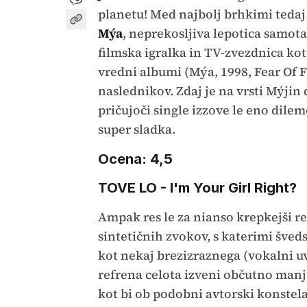
planetu! Med najbolj brhkimi tedaj i
Mýa
, neprekosljiva lepotica samota
filmska igralka in TV-zvezdnica kot 
vredni albumi (Mýa, 1998, Fear Of F
naslednikov. Zdaj je na vrsti Mýji
pričujoči single izzove le eno dilemo
super sladka.
Ocena: 4,5
TOVE LO - I'm Your Girl Right?
Ampak res le za nianso krepkejši re
sintetičnih zvokov, s katerimi šved
kot nekaj brezizraznega (vokalni uvo
refrena celota izveni občutno man
kot bi ob podobni avtorski konstelac