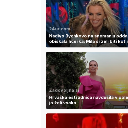
24ur.com
Nadiyo Bychkovo na snemanju odda
obiskala hčerka: Mila si želi biti ko
Zadovoljna.si
Hrvaška estradnica navdušila v oblek
jo želi vsaka