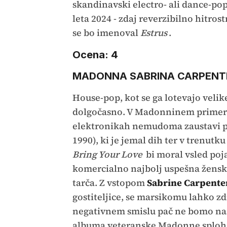
skandinavski electro- ali dance-pop 
leta 2024 - zdaj reverzibilno hitro
se bo imenoval
Estrus
.
Ocena: 4
MADONNA SABRINA CARPENTER 
House-pop, kot se ga lotevajo velik
dolgočasno. V Madonninem primeru
elektronikah nemudoma zaustavi 
1990), ki je jemal dih ter v trenutk
Bring Your Love
bi moral vsled poja
komercialno najbolj uspešna ženska 
tarča. Z vstopom
Sabrine Carpente
gostiteljice, se marsikomu lahko zd
negativnem smislu pač ne bomo našl
albuma veteranske Madonne sploh 