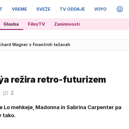
T
VREME
SVEŽE
TV ODDAJE
VOYO
MAGA
Glasba
Film/TV
Zanimivosti
Richard Wagner v finančnih težavah
ýa režira retro-futurizem
2
e Lo mehkeje, Madonna in Sabrina Carpenter pa
 tako.