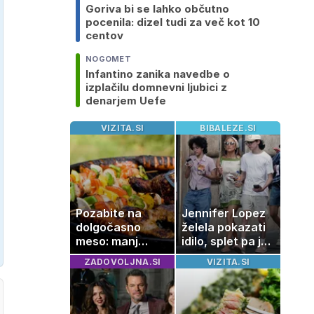
Goriva bi se lahko občutno
pocenila: dizel tudi za več kot 10
centov
NOGOMET
Infantino zanika navedbe o
izplačilu domnevni ljubici z
denarjem Uefe
VIZITA.SI
BIBALEZE.SI
Pozabite na
Jennifer Lopez
dolgočasno
želela pokazati
meso: manj
idilo, splet pa je
maščobe, več
razburila ena
ZADOVOLJNA.SI
VIZITA.SI
svežine
stvar