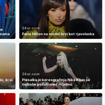
24ur.com
je
t mama
Paris Hilton na modni brvi kot rjavolaska
24ur.com
i, ki si
Plesalka in koreografinja Nika Kljun se
najbolje počuti med mladino