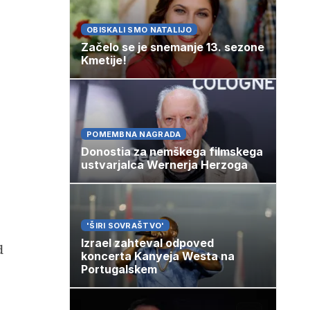
OBISKALI SMO NATALIJO
Začelo se je snemanje 13. sezone
Kmetije!
POMEMBNA NAGRADA
Donostia za nemškega filmskega
ustvarjalca Wernerja Herzoga
'ŠIRI SOVRAŠTVO'
Izrael zahteval odpoved
d
koncerta Kanyeja Westa na
Portugalskem