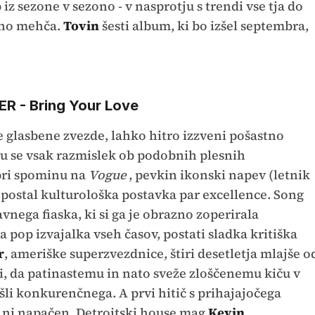
iz sezone v sezono - v nasprotju s trendi vse tja do
stno mehča.
Tovin
šesti album, ki bo izšel septembra,
- Bring Your Love
e glasbene zvezde, lahko hitro izzveni pošastno
 se vsak razmislek ob podobnih plesnih
pri spominu na
Vogue
, pevkin ikonski napev (letnik
u postal kulturološka postavka par excellence. Song
vnega fiaska, ki si ga je obrazno zoperirala
pop izvajalka vseh časov, postati sladka kritiška
r
, ameriške superzvezdnice, štiri desetletja mlajše o
i, da patinastemu in nato sveže zloščenemu kiču v
i konkurenčnega. A prvi hitič s prihajajočega
ni napačen. Detroitski house mag
Kevin