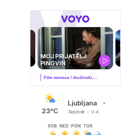
UEFA
SUPERPOKAL
V živo na VOYO: sreda ob 20.30
Ljubljana
23°C
7km/h
V
SOB
NED
PON
TOR