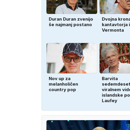
Duran Duran zvenijo
Dvojna kron
še najmanj postano
kantavtorja 
Vermonta
Nov up za
Barvita
melanholičen
sedemdeset
country pop
viralnem vid
islandske po
Laufey