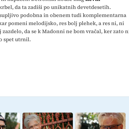
krbel, da ta zadiši po unikatnih devetdesetih.
osupljivo podobna in obenem tudi komplementarna
ar pomeni melodijsko, res bolj plehek, a res ni, ni
aj zazdelo, da se k Madonni ne bom vračal, ker zato n
o spet utrnil.