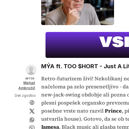
MÝA ft. TOO $HORT - Just A Lit
Retro-futurizem živi! Nekolikanj 
AVTOR:
Matjaž
načeloma pa zelo presenetljivo - da
Ambrožič
new-jack-swing obdobje ali pozna ose
Deli zgodbo:
plesni pospešek organsko prevzema
posebne vrste nato razvil
Prince
, p
ustvarila house). Gotovo, da se ob
Jamesa
. Black music ali glasba te