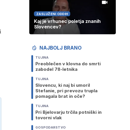
ZASLUŽENI ODDIH
Kaj je vrhunec poletja znanih
Slovencev?
i
NAJBOLJ BRANO
TUJINA
Preoblečen v klovna do smrti
zabodel 78-letnika
TUJINA
Slovencu, ki naj bi umoril
Stefanie, pri prevozu trupla
pomagala brat in oče?
TUJINA
Pri Bjelovarju trčila potniški in
tovorni vlak
GOSPODARSTVO