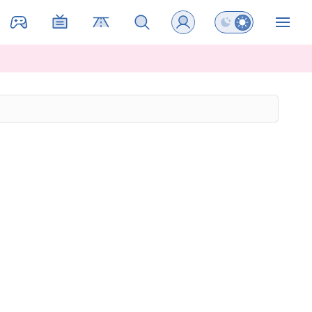
Preklopi barvni na
ZIN