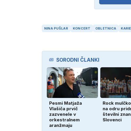
NINA PUŠLAR
KONCERT
OBLETNICA
KARI
SORODNI ČLANKI
Pesmi Matjaža
Rock mulčko
Vlašiča prvič
na odru pridr
zazvenele v
številni znan
orkestralnem
Slovenci
aranžmaju