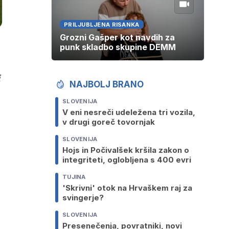
PRILJUBLJENA RISANKA
Grozni Gašper kot navdih za
punk skladbo skupine DEMM
i
NAJBOLJ BRANO
SLOVENIJA
V eni nesreči udeležena tri vozila,
v drugi goreč tovornjak
SLOVENIJA
Hojs in Počivalšek kršila zakon o
integriteti, oglobljena s 400 evri
TUJINA
'Skrivni' otok na Hrvaškem raj za
svingerje?
SLOVENIJA
Presenečenja, povratniki, novi