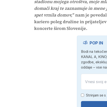
stadionu mojega otroštva, moje mla
domači kraj te zaznamuje in mene je
spet vrnila domov,"
nam je povedala
kariero poleg družine in prijateljev
koncerte širom Slovenije.
POP IN
Bodi na tekočem
KANAL A, KINO,
zgodbe, ekskluz
oddaje – vse n
Strinjam se s