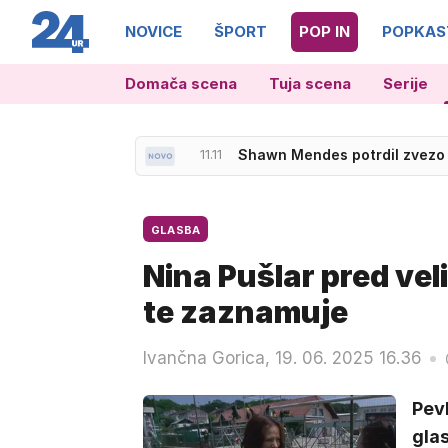
NOVICE
ŠPORT
POP IN
POPKAS
Domača scena
Tuja scena
Serije
11.17
Presenečenja, povratniki, no
GLASBA
Nina Pušlar pred ve
te zaznamuje
Ivančna Gorica, 19. 06. 2025 16.36
Pev
glas