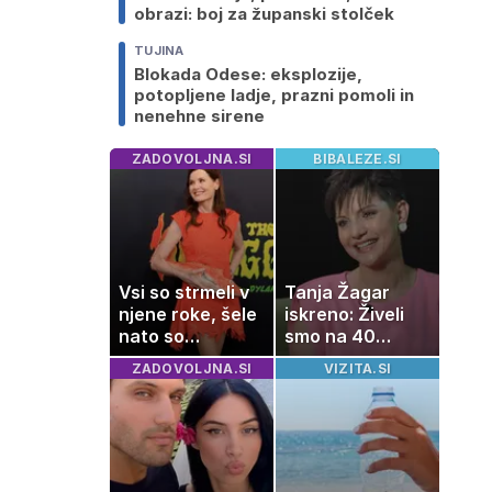
obrazi: boj za županski stolček
TUJINA
Blokada Odese: eksplozije,
potopljene ladje, prazni pomoli in
nenehne sirene
ZADOVOLJNA.SI
BIBALEZE.SI
Vsi so strmeli v
Tanja Žagar
njene roke, šele
iskreno: Živeli
nato so
smo na 40
ugotovili, kaj
kvadratih, a
ZADOVOLJNA.SI
VIZITA.SI
drži
imela sem vse,
kar otrok
potrebuje