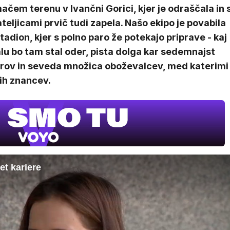
čem terenu v Ivančni Gorici, kjer je odraščala in 
ateljicami prvič tudi zapela. Našo ekipo je povabila
tadion, kjer s polno paro že potekajo priprave - kaj
u bo tam stal oder, pista dolga kar sedemnajst
rov in seveda množica oboževalcev, med katerimi
ih znancev.
IQ 
Nov
et kariere