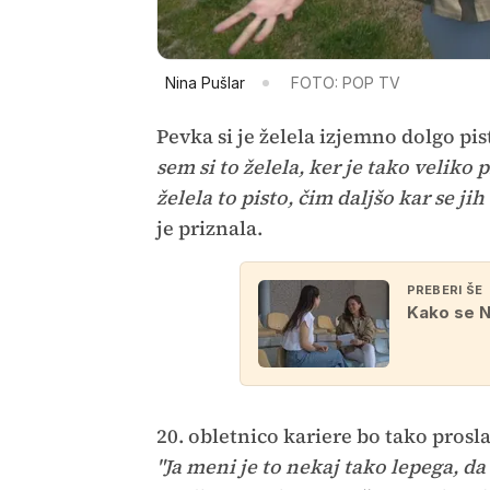
Nina Pušlar
FOTO: POP TV
Pevka si je želela izjemno dolgo pis
sem si to želela, ker je tako veliko 
želela to pisto, čim daljšo kar se ji
je priznala.
PREBERI ŠE
Kako se N
20. obletnico kariere bo tako pros
"Ja meni je to nekaj tako lepega, d