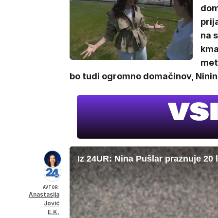
doma
prij
na s
kmal
met
bo tudi ogromno domačinov, Ninin
Iz 24UR: Nina Pušlar praznuje 20 l
AVTOR:
Anastasija
Jović
E.K.