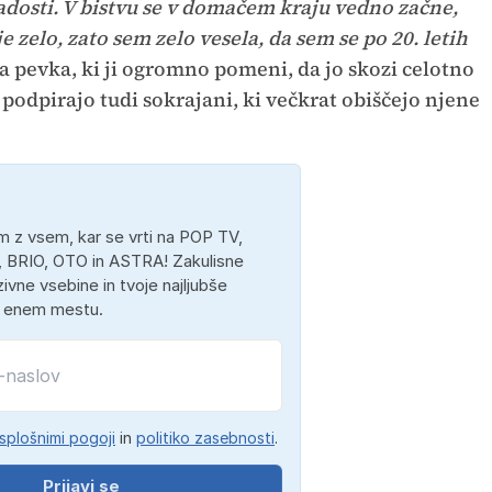
dosti. V bistvu se v domačem kraju vedno začne,
 zelo, zato sem zelo vesela, da sem se po 20. letih
 pevka, ki ji ogromno pomeni, da jo skozi celotno
 podpirajo tudi sokrajani, ki večkrat obiščejo njene
 z vsem, kar se vrti na POP TV,
 BRIO, OTO in ASTRA! Zakulisne
ivne vsebine in tvoje najljubše
a enem mestu.
splošnimi pogoji
in
politiko zasebnosti
.
Prijavi se