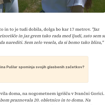
to in to je tudi dobila, dolga bo kar 17 metrov.
"Jaz
prizorišče in jaz grem tako rada med ljudi, zato sem s
h da narediti. Sem zelo vesela, da si bomo tako blizu,"
ina Pušlar spominja svojih glasbenih začetkov?
lavila doma, na nogometnem igrišču v Ivančni Gorici.
a bom praznovala 20. obletnico in to doma. Na