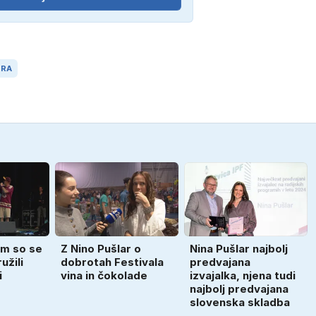
ERA
m so se
Z Nino Pušlar o
Nina Pušlar najbolj
užili
dobrotah Festivala
predvajana
i
vina in čokolade
izvajalka, njena tudi
najbolj predvajana
slovenska skladba