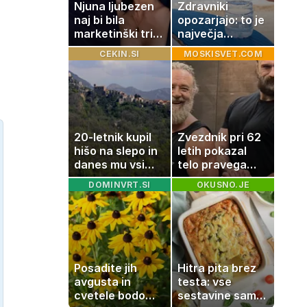
Njuna ljubezen
Zdravniki
naj bi bila
opozarjajo: to je
marketinški trik,
največja
tako se odzivata
napaka, ki jo
CEKIN.SI
MOSKISVET.COM
na govorice
ljudje delajo med
vročino
20-letnik kupil
Zvezdnik pri 62
hišo na slepo in
letih pokazal
danes mu vsi
telo pravega
zavidajo
gladiatorja
DOMINVRT.SI
OKUSNO.JE
Posadite jih
Hitra pita brez
avgusta in
testa: vse
cvetele bodo
sestavine samo