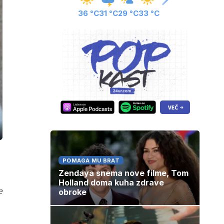
36 °C
31 °C
29 °C
33 °C
ozaslonski
in
POMAGA MU BRAT
Zendaya snema nove filme, Tom
Holland doma kuha zdrave
e
obroke