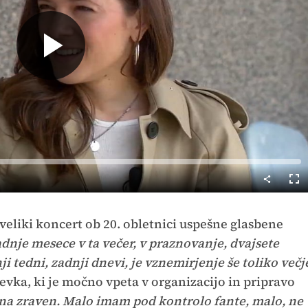
Predvajaj
Cel
nač
 veliki koncert ob 20. obletnici uspešne glasbene
adnje mesece v ta večer, v praznovanje, dvajsete
i tedni, zadnji dnevi, je vznemirjenje še toliko večj
vka, ki je močno vpeta v organizacijo in pripravo
na zraven. Malo imam pod kontrolo fante, malo, ne