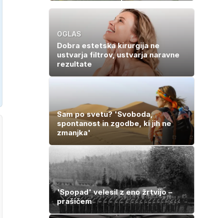
vse do zime
zmešate in
pečica opravi
ostalo
OGLAS
Dobra estetska kirurgija ne
ustvarja filtrov, ustvarja naravne
rezultate
Sam po svetu? 'Svoboda,
spontanost in zgodbe, ki jih ne
zmanjka'
'Spopad' velesil z eno žrtvijo –
prašičem