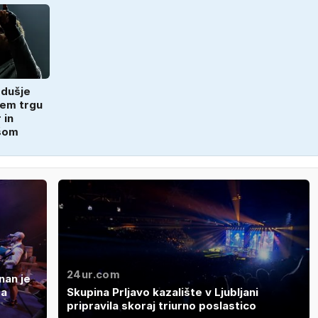
zdušje
em trgu
 in
šom
24ur.com
nan je
ga
Skupina Prljavo kazalište v Ljubljani
pripravila skoraj triurno poslastico