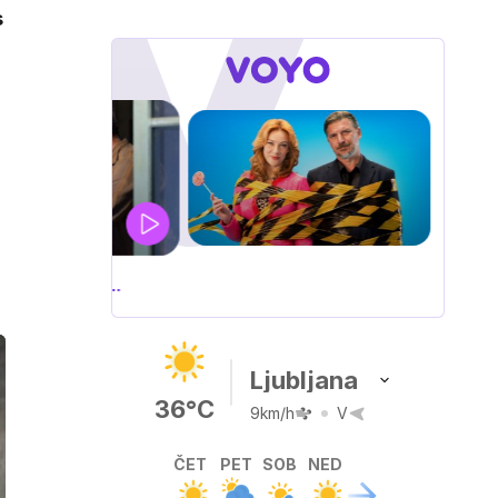
s
160
a hrvaška serija
Ljubljana
36°C
9km/h
V
ČET
PET
SOB
NED