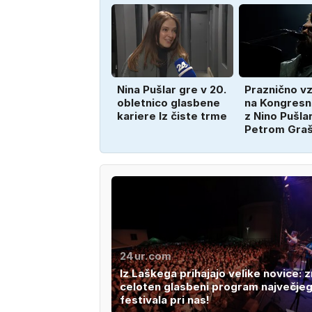
Nina Pušlar gre v 20.
Praznično v
obletnico glasbene
na Kongresn
kariere Iz čiste trme
z Nino Pušlar
Petrom Gra
24ur.com
Iz Laškega prihajajo velike novice: z
celoten glasbeni program največje
festivala pri nas!