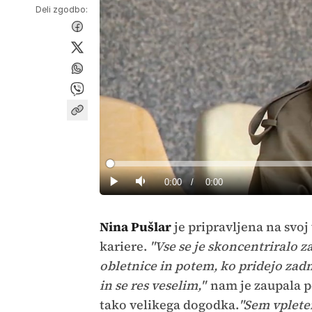
Deli zgodbo:
Loaded
:
0%
Current
0:00
/
Duration
0:00
Predvajaj
Tiho
Time
Nina Pušlar
je pripravljena na svoj
kariere.
"Vse se je skoncentriralo z
obletnice in potem, ko pridejo zadnj
in se res veselim,"
nam je zaupala pe
tako velikega dogodka.
"Sem vplete