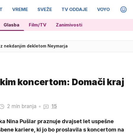
T
VREME
SVEŽE
TV ODDAJE
VOYO
MAGA
Glasba
Film/TV
Zanimivosti
vi obrazi: boj za županski stolček
likim koncertom: Domači kraj
2 min branja
15
ka Nina Pušlar praznuje dvajset let uspešne
bene kariere, ki jo bo proslavila s koncertom na