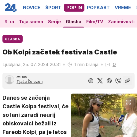
NOVICE
ŠPORT
POP IN
POPKAST
VREME
 scena
Tuja scena
Serije
Glasba
Film/TV
Zanimivosti
GLASBA
Ob Kolpi začetek festivala Castle
Ljubljana, 25. 07. 2024 20.31
1 min branja
0
AVTOR:
Tjaša Železen
Danes se začenja
Castle Kolpa festival, če
so lani zaradi neurij
obiskovalci bežali iz
Fareob Kolpi, pa je letos