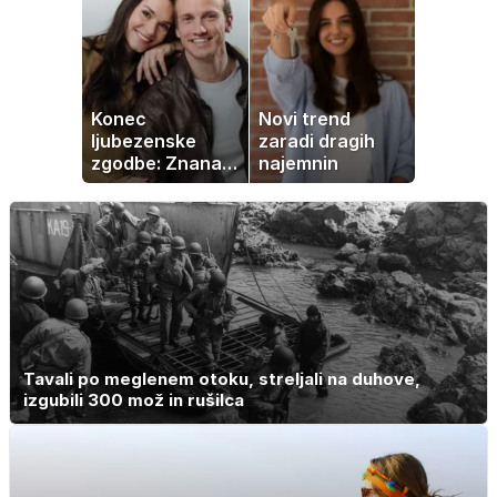
naprave
Konec
Novi trend
ljubezenske
zaradi dragih
zgodbe: Znana
najemnin
Slovenka
potrdila razhod
z dolgoletnim
partnerjem
Tavali po meglenem otoku, streljali na duhove,
izgubili 300 mož in rušilca