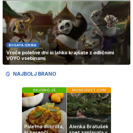
BOGATA IZBIRA
Vroče poletne dni si lahko krajšate z odličnimi
VOYO vsebinami
NAJBOLJ BRANO
OKUSNO.JE
MOSKISVET.COM
Poletna dobrota,
Alenka Bratušek
ki zasenči
spet zaplavala v