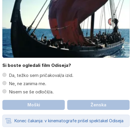
Si boste ogledali film Odiseja?
Da, težko sem pričakoval/a izid.
Ne, ne zanima me.
Nisem se še odločil/a.
Moški
Ženska
Konec čakanja: v kinematografe prišel spektakel Odiseja