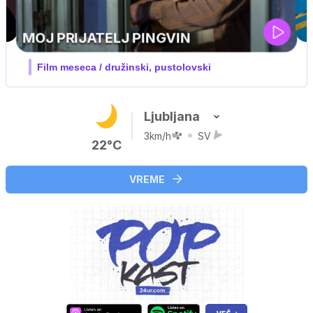
IQ 160
Nova hrvaška serija
Ljubljana
3km/h
SV
22°C
VREME