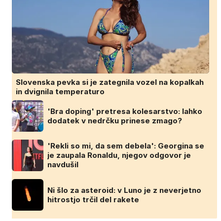
Slovenska pevka si je zategnila vozel na kopalkah
in dvignila temperaturo
'Bra doping' pretresa kolesarstvo: lahko
dodatek v nedrčku prinese zmago?
'Rekli so mi, da sem debela': Georgina se
je zaupala Ronaldu, njegov odgovor je
navdušil
Ni šlo za asteroid: v Luno je z neverjetno
hitrostjo trčil del rakete