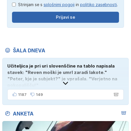
Strinjam se s
splošnimi pogoji
in
politiko zasebnosti
.
Prijavi se
ŠALA DNEVA
Učiteljica je pri uri slovenščine na tablo napisala
stavek: "Reven moški je umrl zaradi lakote."
"Peter, kje je subjekt?" je vprašala. "Verjetno na
pokopališču!"
1187
149
ANKETA