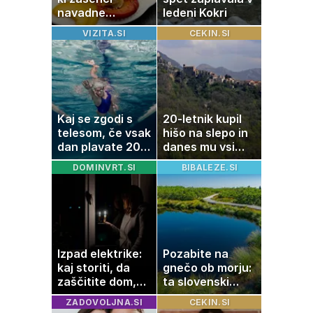
navadne
ledeni Kokri
palačinke
VIZITA.SI
CEKIN.SI
Kaj se zgodi s
20-letnik kupil
telesom, če vsak
hišo na slepo in
dan plavate 20
danes mu vsi
minut? Učinki, ki
zavidajo
DOMINVRT.SI
BIBALEZE.SI
jih morda ne
pričakujete
Izpad elektrike:
Pozabite na
kaj storiti, da
gnečo ob morju:
zaščitite dom,
ta slovenski
hrano in
kotiček je pravi
ZADOVOLJNA.SI
CEKIN.SI
elektronske
raj za družine