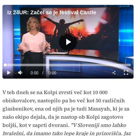
Iz 24UR: Začel se je festival Castle
Predvajaj
Loaded
:
0%
Current
0:00
/
Duration
0:00
Predvajaj
Tiho
Celoz
način
Time
V teh dneh se na Kolpi zvrsti več kot 10 000
obiskovalcev, nastopilo pa bo več kot 50 različnih
glasbenikov, ena od njih pa je tudi Masayah, ki je za
našo ekipo dejala, da je nastop ob Kolpi zagotovo
boljši, kot v zaprti dvorani.
"V Sloveniji smo lahko
hvaležni, da imamo tako lepe kraje in prizorišča. Jaz