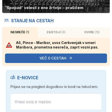
'Spopad' velesil z eno žrtvijo – prašičem
STANJE NA CESTAH
NESREČE
(1)
ZASTOJI
(0)
OVIRE
(15)
A5, Pince - Maribor, uvoz Cerkvenjak v smeri
Maribora, prometna nesreča, zaprt vozni pas.
VEČ O CESTAH
E-NOVICE
Prijavi se na pregled dogodkov in bodi na tekočem.