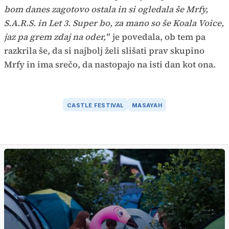
bom danes zagotovo ostala in si ogledala še Mrfy,
S.A.R.S. in Let 3. Super bo, za mano so še Koala Voice,
jaz pa grem zdaj na oder,"
je povedala, ob tem pa
razkrila še, da si najbolj želi slišati prav skupino
Mrfy in ima srečo, da nastopajo na isti dan kot ona.
CASTLE FESTIVAL
MASAYAH