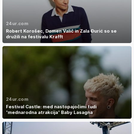
24ur.com
Robert Korošec, Domen Valič in Zala Đurić so se
družili na festivalu Krafft
24ur.com
Festival Castle: med nastopajočimi tudi
'mednarodna atrakcija' Baby Lasagna