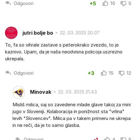
Odgovori
+5
10
5
jutri bolje bo
22. 03. 2025 20.07
To, fa so vihrale zastave s peterokrako zvezdo, to je
kaznivo. Upam, da je naša neodvisna policoja uszrezno
ukrepala.
Odgovori
+3
15
12
Minovak
22. 03. 2025 21.43
Misliš milica, saj so zavedene mlade glave takoj za mini
jugo v Sloveniji. Kolaboracija in ponižnost sta "vrlina"
levih "Slovencev". Milica pa v takem primeru ne ukrepa
in ne reči, da je to samo glasba.
Odgovori
-1
4
5