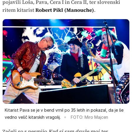
pojavili Loša, Pava, Čera I in Čera II, ter slovenski
ritem kitarist
Robert Pikl (Manouche)
.
Kitarist Pava se je v bend vrnil po 35 letih in pokazal, da je še
vedno vešč kitarskih vragolij.
FOTO: Miro Majcen
Začeli so s pesmijo
Kad si sam druže moj
ter