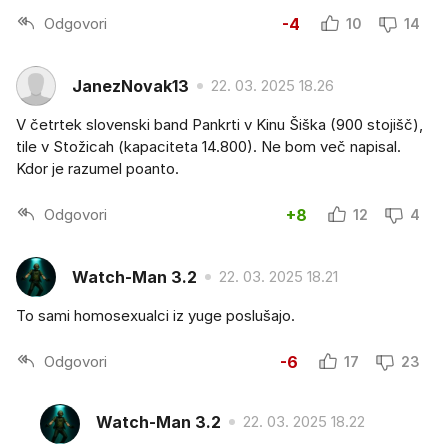
Odgovori
-4
10
14
JanezNovak13
22. 03. 2025 18.26
V četrtek slovenski band Pankrti v Kinu Šiška (900 stojišč),
tile v Stožicah (kapaciteta 14.800). Ne bom več napisal.
Kdor je razumel poanto.
Odgovori
+8
12
4
Watch-Man 3.2
22. 03. 2025 18.21
To sami homosexualci iz yuge poslušajo.
Odgovori
-6
17
23
Watch-Man 3.2
22. 03. 2025 18.22