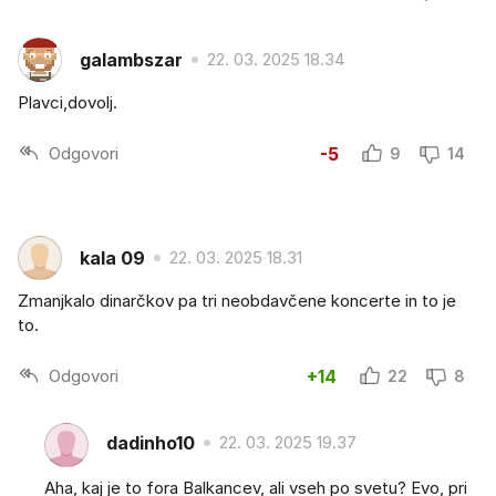
galambszar
22. 03. 2025 18.34
Plavci,dovolj.
Odgovori
-5
9
14
kala 09
22. 03. 2025 18.31
Zmanjkalo dinarčkov pa tri neobdavčene koncerte in to je
to.
Odgovori
+14
22
8
dadinho10
22. 03. 2025 19.37
Aha, kaj je to fora Balkancev, ali vseh po svetu? Evo, pri