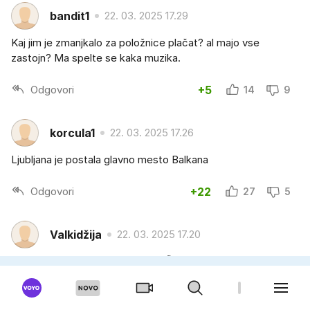
bandit1
22. 03. 2025 17.29
Kaj jim je zmanjkalo za položnice plačat? al majo vse
zastojn? Ma spelte se kaka muzika.
Odgovori
+5
14
9
korcula1
22. 03. 2025 17.26
Ljubljana je postala glavno mesto Balkana
Odgovori
+22
27
5
Valkidžija
22. 03. 2025 17.20
Kaj poveličuje tega strahopetci. Še dobro pomnim, ko je
bila vojna v Sloveniji so ga bila polna usta ,citiram: samo da
kod nas zapuca, borit čemo se. No in ko se je to zgodilo,
rep med noge in v Slovenijo.