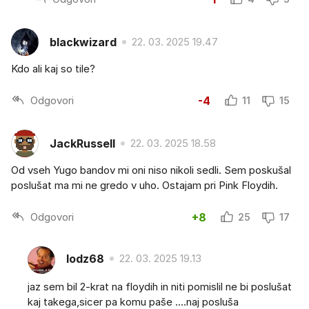
blackwizard
22. 03. 2025 19.47
Kdo ali kaj so tile?
Odgovori
-4
11
15
JackRussell
22. 03. 2025 18.58
Od vseh Yugo bandov mi oni niso nikoli sedli. Sem poskušal
poslušat ma mi ne gredo v uho. Ostajam pri Pink Floydih.
Odgovori
+8
25
17
lodz68
22. 03. 2025 19.13
jaz sem bil 2-krat na floydih in niti pomislil ne bi poslušat
kaj takega,sicer pa komu paše ....naj posluša