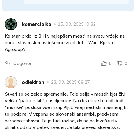
komercialka
25. 03. 2025 10.32
Ko stari prdci iz BIH v najlepšem mest' na svetu vržejo na
noge, slovenskenavdušence zrelih let... Wau. Kje ste
Agropop?
Odgovori
0
0
odlekiran
23. 03. 2025 09.27
Stvari so se zeloo spremenile. Tole pelje v mestih kjer živi
veliko "patriotskih" priseljencev. Na deželi se te didl dudl
"muzike" posluša vse manj. Kljub vsej medijski mašineriji, ki
to podpira. V vzponu so slovenski ansambli, predvsem
narodno zabavni. To je tudi razlog, da so na levaški rtv
ukinili oddajo V petek zvečer. Je bila preveč slovenska.