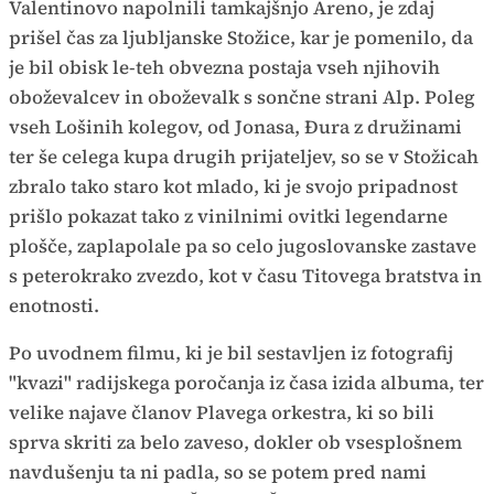
Valentinovo napolnili tamkajšnjo Areno, je zdaj
prišel čas za ljubljanske Stožice, kar je pomenilo, da
je bil obisk le-teh obvezna postaja vseh njihovih
oboževalcev in oboževalk s sončne strani Alp. Poleg
vseh Lošinih kolegov, od Jonasa, Đura z družinami
ter še celega kupa drugih prijateljev, so se v Stožicah
zbralo tako staro kot mlado, ki je svojo pripadnost
prišlo pokazat tako z vinilnimi ovitki legendarne
plošče, zaplapolale pa so celo jugoslovanske zastave
s peterokrako zvezdo, kot v času Titovega bratstva in
enotnosti.
Po uvodnem filmu, ki je bil sestavljen iz fotografij
"kvazi" radijskega poročanja iz časa izida albuma, ter
velike najave članov Plavega orkestra, ki so bili
sprva skriti za belo zaveso, dokler ob vsesplošnem
navdušenju ta ni padla, so se potem pred nami