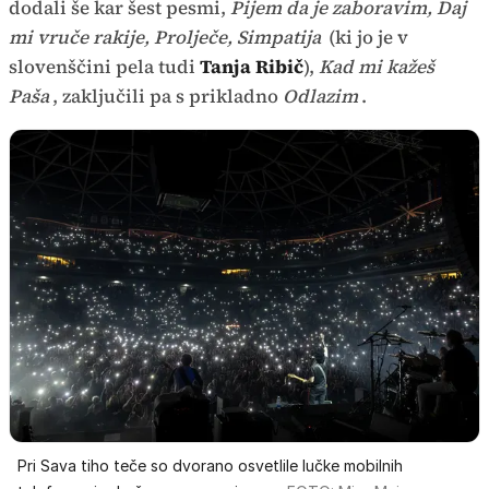
dodali še kar šest pesmi,
Pijem da je zaboravim, Daj
mi vruče rakije, Prolječe, Simpatija
(ki jo je v
slovenščini pela tudi
Tanja Ribič
),
Kad mi kažeš
Paša
, zaključili pa s prikladno
Odlazim
.
Pri Sava tiho teče so dvorano osvetlile lučke mobilnih