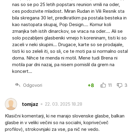
nas so se po 25 letih popstars reunion vrnili na oder,
ces podozivite mladost. Miran Rudan in Vili Resnik sta
bila skregana 30 let, predkratkim pa postala besteka in
kao nastopata skupaj, Pop Design.... Komur koli
zmanjka teh istih dinarckov, se vraca na oder.... Ali se
solo pozabljeni glasbeniki vrnejo h koreninam, tisti ki so
zaceli v neki skupini... Drugace, karte so se prodajale,
tisti ki so zeleli iti, so sli, ce te moti pa si normalno ostal
doma. Nihce te menda ni motil. Mene tudi Brena ni
motila par dni nazaj, pa nisem pomislil da grem na
koncert...
Odgovori
+8
11
3
tomjaz
22. 03. 2025 18.28
Klasični komentarji, ki ne marajo slovenske glasbe, balkan
glasbe in v veliki večini so na socialni, koprive(več
profilov), strokovnjaki za vse, pa nič ne vedo.