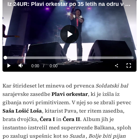
Iz 24UR: Plavi orkestar po 35 letih na odru v originalni zasedbi
Predvajaj
Loaded
:
0%
Current
0:00
/
Duration
0:00
Predvajaj
Tiho
Celoz
način
Time
Kar štirideset let mineva od prvenca
Soldatski bal
sarajevske zasedbe
Plavi orkestar
, ki je izšla iz
gibanja novi primitivizem. V njej so se zbrali pevec
Saša Lošić Loša
, kitarist Pava, ter ritem zasedba,
brata dvojčka,
Čera I
in
Čera II
. Album jih je
instantno izstrelil med superzvezde Balkana, sploh
po zaslugi uspešnic kot so
Suada
,
Bolje biti pijan