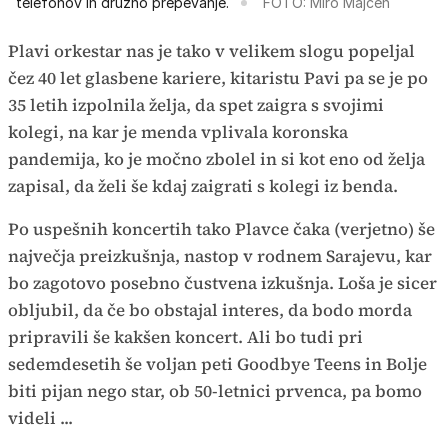
telefonov in družno prepevanje.
FOTO: Miro Majcen
Plavi orkestar nas je tako v velikem slogu popeljal
čez 40 let glasbene kariere, kitaristu Pavi pa se je po
35 letih izpolnila želja, da spet zaigra s svojimi
kolegi, na kar je menda vplivala koronska
pandemija, ko je močno zbolel in si kot eno od želja
zapisal, da želi še kdaj zaigrati s kolegi iz benda.
Po uspešnih koncertih tako Plavce čaka (verjetno) še
največja preizkušnja, nastop v rodnem Sarajevu, kar
bo zagotovo posebno čustvena izkušnja. Loša je sicer
obljubil, da če bo obstajal interes, da bodo morda
pripravili še kakšen koncert. Ali bo tudi pri
sedemdesetih še voljan peti Goodbye Teens in Bolje
biti pijan nego star, ob 50-letnici prvenca, pa bomo
videli ...