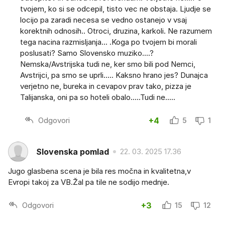
tvojem, ko si se odcepil, tisto vec ne obstaja. Ljudje se
locijo pa zaradi necesa se vedno ostanejo v vsaj
korektnih odnosih.. Otroci, druzina, karkoli. Ne razumem
tega nacina razmisljanja... .Koga po tvojem bi morali
poslusati? Samo Slovensko muziko....?
Nemska/Avstrijska tudi ne, ker smo bili pod Nemci,
Avstrijci, pa smo se uprli..... Kaksno hrano jes? Dunajca
verjetno ne, bureka in cevapov prav tako, pizza je
Talijanska, oni pa so hoteli obalo.....Tudi ne.....
Odgovori
+4
5
1
Slovenska pomlad
22. 03. 2025 17.36
Jugo glasbena scena je bila res močna in kvalitetna,v
Evropi takoj za VB.Žal pa tile ne sodijo mednje.
Odgovori
+3
15
12