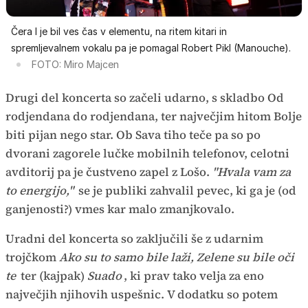
Čera I je bil ves čas v elementu, na ritem kitari in
spremljevalnem vokalu pa je pomagal Robert Pikl (Manouche).
FOTO: Miro Majcen
Drugi del koncerta so začeli udarno, s skladbo Od
rodjendana do rodjendana, ter največjim hitom Bolje
biti pijan nego star. Ob Sava tiho teče pa so po
dvorani zagorele lučke mobilnih telefonov, celotni
avditorij pa je čustveno zapel z Lošo.
"Hvala vam za
to energijo,"
se je publiki zahvalil pevec, ki ga je (od
ganjenosti?) vmes kar malo zmanjkovalo.
Uradni del koncerta so zaključili še z udarnim
trojčkom
Ako su to samo bile laži, Zelene su bile oči
te
ter (kajpak)
Suado
, ki prav tako velja za eno
največjih njihovih uspešnic. V dodatku so potem