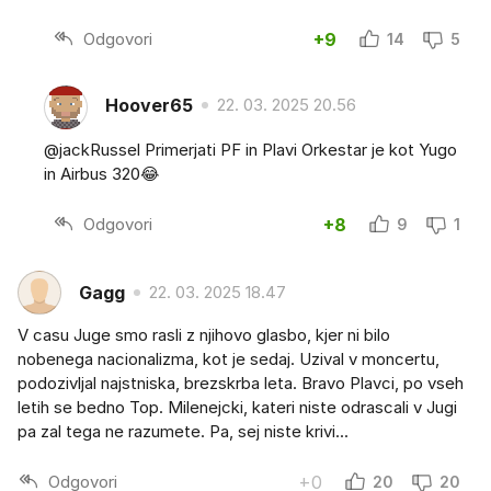
Odgovori
+9
14
5
Hoover65
22. 03. 2025 20.56
@jackRussel Primerjati PF in Plavi Orkestar je kot Yugo
in Airbus 320😂
Odgovori
+8
9
1
Gagg
22. 03. 2025 18.47
V casu Juge smo rasli z njihovo glasbo, kjer ni bilo
nobenega nacionalizma, kot je sedaj. Uzival v moncertu,
podozivljal najstniska, brezskrba leta. Bravo Plavci, po vseh
letih se bedno Top. Milenejcki, kateri niste odrascali v Jugi
pa zal tega ne razumete. Pa, sej niste krivi...
Odgovori
+0
20
20