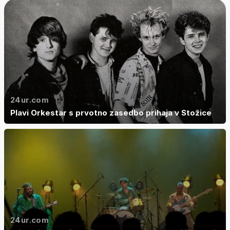
24ur.com
Plavi Orkestar s prvotno zasedbo prihaja v Stožice
24ur.com