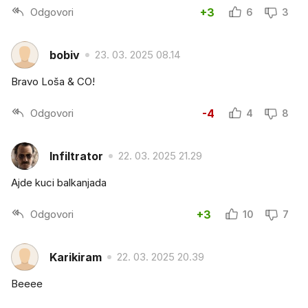
Odgovori
+3
6
3
bobiv
23. 03. 2025 08.14
Bravo Loša & CO!
Odgovori
-4
4
8
Infiltrator
22. 03. 2025 21.29
Ajde kuci balkanjada
Odgovori
+3
10
7
Karikiram
22. 03. 2025 20.39
Beeee