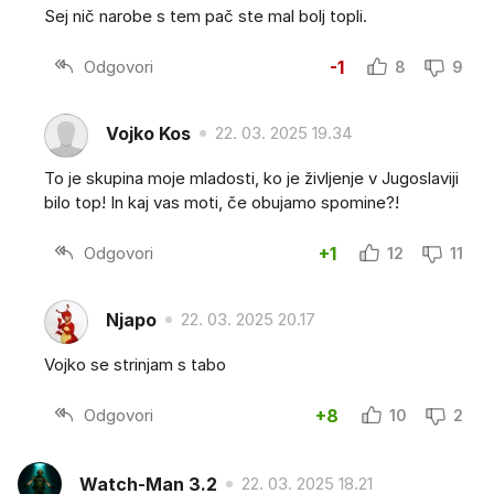
Sej nič narobe s tem pač ste mal bolj topli.
Odgovori
-1
8
9
Vojko Kos
22. 03. 2025 19.34
To je skupina moje mladosti, ko je življenje v Jugoslaviji
bilo top! In kaj vas moti, če obujamo spomine?!
Odgovori
+1
12
11
Njapo
22. 03. 2025 20.17
Vojko se strinjam s tabo
Odgovori
+8
10
2
Watch-Man 3.2
22. 03. 2025 18.21