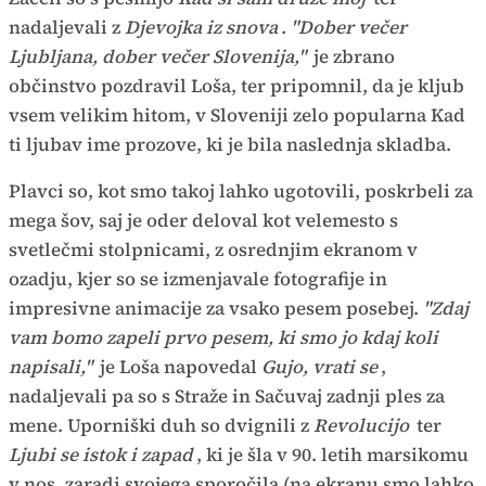
nadaljevali z
Djevojka iz snova
.
"Dober večer
Ljubljana, dober večer Slovenija,"
je zbrano
občinstvo pozdravil Loša, ter pripomnil, da je kljub
vsem velikim hitom, v Sloveniji zelo popularna Kad
ti ljubav ime prozove, ki je bila naslednja skladba.
Plavci so, kot smo takoj lahko ugotovili, poskrbeli za
mega šov, saj je oder deloval kot velemesto s
svetlečmi stolpnicami, z osrednjim ekranom v
ozadju, kjer so se izmenjavale fotografije in
impresivne animacije za vsako pesem posebej.
"Zdaj
vam bomo zapeli prvo pesem, ki smo jo kdaj koli
napisali,"
je Loša napovedal
Gujo, vrati se
,
nadaljevali pa so s Straže in Sačuvaj zadnji ples za
mene. Uporniški duh so dvignili z
Revolucijo
ter
Ljubi se istok i zapad
, ki je šla v 90. letih marsikomu
v nos, zaradi svojega sporočila (na ekranu smo lahko