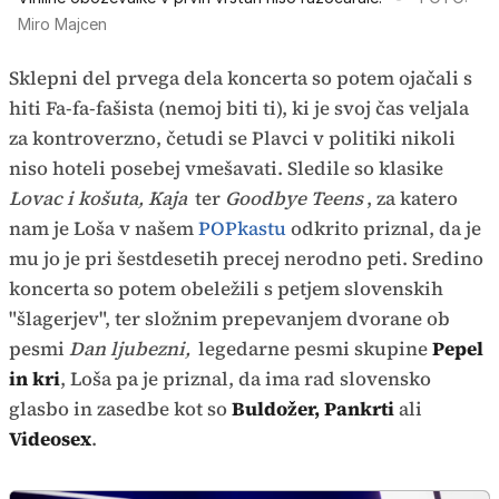
Miro Majcen
Sklepni del prvega dela koncerta so potem ojačali s
hiti Fa-fa-fašista (nemoj biti ti), ki je svoj čas veljala
za kontroverzno, četudi se Plavci v politiki nikoli
niso hoteli posebej vmešavati. Sledile so klasike
Lovac i košuta, Kaja
ter
Goodbye Teens
, za katero
nam je Loša v našem
POPkastu
odkrito priznal, da je
mu jo je pri šestdesetih precej nerodno peti. Sredino
koncerta so potem obeležili s petjem slovenskih
"šlagerjev", ter složnim prepevanjem dvorane ob
pesmi
Dan ljubezni,
legedarne pesmi skupine
Pepel
in kri
, Loša pa je priznal, da ima rad slovensko
glasbo in zasedbe kot so
Buldožer, Pankrti
ali
Videosex
.