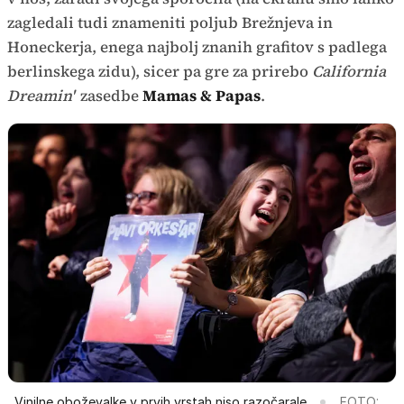
zagledali tudi znameniti poljub Brežnjeva in
Honeckerja, enega najbolj znanih grafitov s padlega
berlinskega zidu), sicer pa gre za prirebo
California
Dreamin'
zasedbe
Mamas & Papas
.
Vinilne oboževalke v prvih vrstah niso razočarale.
FOTO: