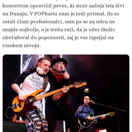
koncertom opravičil pevec, ki sicer zadnja leta živi
na Dunaju. V POPkastu nam je tudi priznal, da so
ostali člani profesionalci, sam pa se na odru ne
znajde najbolje, a je treba reči, da je oder Stožic
obvladoval do popolnosti, saj je vse izpeljal na
visokem nivoju.