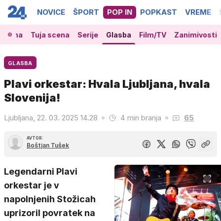
NOVICE
ŠPORT
POP IN
POPKAST
VREME
 scena
Tuja scena
Serije
Glasba
Film/TV
Zanimivosti
GLASBA
Plavi orkestar: Hvala Ljubljana, hvala
Slovenija!
Ljubljana, 22. 03. 2025 14.28
4 min branja
65
AVTOR:
Boštjan Tušek
Legendarni Plavi
orkestar je v
napolnjenih Stožicah
uprizoril povratek na