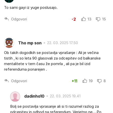
To sami gayi iz yuge poslusajo.
Odgovori
-2
13
15
Tho mp son
22. 03. 2025 17.50
Ob takih dogodkih se postavlja vprašanje : Ali je večina
tistih , ki so leta 90 glasovali za odcepitev od balkanske
mentalitete v tem času že pomrla , ali pa je bil izid
referenduma ponarejen .
Odgovori
+11
19
8
dadinho10
22. 03. 2025 19.41
Bolj se postavlja vprasanje ali si ti razumel razlog za
odcepitev in odhod na referendum. Verjetno ne....Po