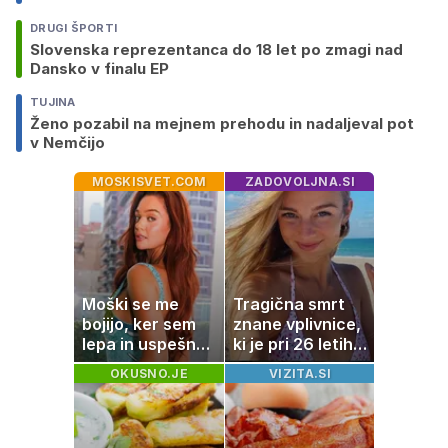
DRUGI ŠPORTI
Slovenska reprezentanca do 18 let po zmagi nad
Dansko v finalu EP
TUJINA
Ženo pozabil na mejnem prehodu in nadaljeval pot
v Nemčijo
MOSKISVET.COM
ZADOVOLJNA.SI
Moški se me
Tragična smrt
bojijo, ker sem
znane vplivnice,
lepa in uspešna:
ki je pri 26 letih
Misica razkrila,
izgubila boj z
OKUSNO.JE
VIZITA.SI
zakaj je še
boleznijo
vedno samska