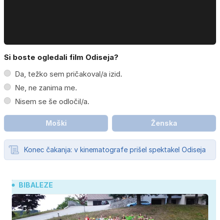
Si boste ogledali film Odiseja?
Da, težko sem pričakoval/a izid.
Ne, ne zanima me.
Nisem se še odločil/a.
Moški
Ženska
Konec čakanja: v kinematografe prišel spektakel Odiseja
BIBALEZE