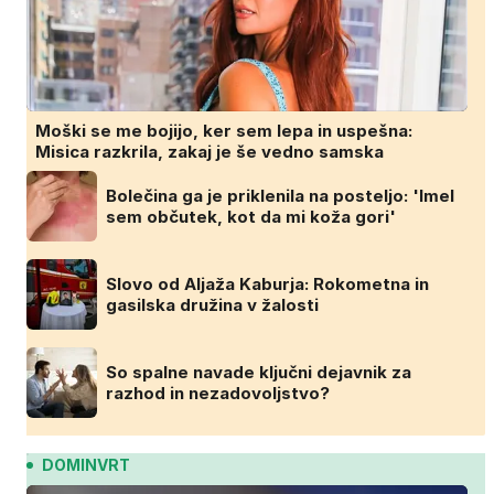
Moški se me bojijo, ker sem lepa in uspešna:
Misica razkrila, zakaj je še vedno samska
Bolečina ga je priklenila na posteljo: 'Imel
sem občutek, kot da mi koža gori'
Slovo od Aljaža Kaburja: Rokometna in
gasilska družina v žalosti
So spalne navade ključni dejavnik za
razhod in nezadovoljstvo?
DOMINVRT