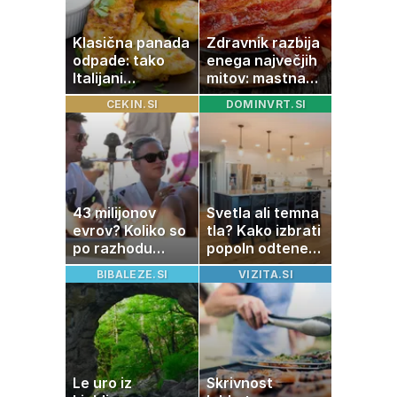
Klasična panada
Zdravnik razbija
odpade: tako
enega največjih
Italijani
mitov: mastna
pripravijo
jetra ne
CEKIN.SI
DOMINVRT.SI
slastne ocvrte
nastanejo zaradi
bučke
slanine, temveč
zaradi živila, ki
ga imamo vsi
radi
43 milijonov
Svetla ali temna
evrov? Koliko so
tla? Kako izbrati
po razhodu
popoln odtenek
zahtevale ali
za vaš dom
BIBALEZE.SI
VIZITA.SI
prejele
partnerice
športnih
zvezdnikov
Le uro iz
Skrivnost