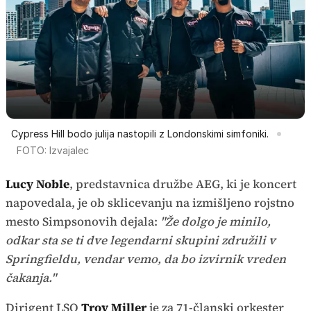
Cypress Hill bodo julija nastopili z Londonskimi simfoniki.
FOTO: Izvajalec
Lucy Noble
, predstavnica družbe AEG, ki je koncert
napovedala, je ob sklicevanju na izmišljeno rojstno
mesto Simpsonovih dejala:
"Že dolgo je minilo,
odkar sta se ti dve legendarni skupini združili v
Springfieldu, vendar vemo, da bo izvirnik vreden
čakanja."
Dirigent LSO
Troy Miller
je za 71-članski orkester