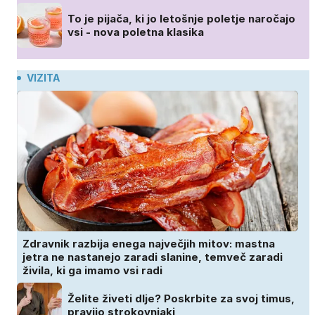
To je pijača, ki jo letošnje poletje naročajo
vsi - nova poletna klasika
VIZITA
Zdravnik razbija enega največjih mitov: mastna
jetra ne nastanejo zaradi slanine, temveč zaradi
živila, ki ga imamo vsi radi
Želite živeti dlje? Poskrbite za svoj timus,
pravijo strokovnjaki