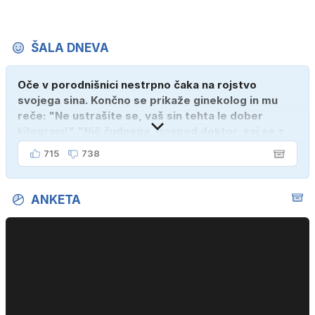
ŠALA DNEVA
Oče v porodnišnici nestrpno čaka na rojstvo
svojega sina. Končno se prikaže ginekolog in mu
reče: "Ne ustrašite se, vaš sin tehta le dober
kilogram!" "Nič čudnega, gospod doktor, saj se z
ženo poznava šele tri mesece."
715
738
ANKETA