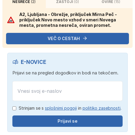
NESREČE
(2)
ZASTOJI
(0)
OVIRE
(15)
A2, Ljubljana - Obrežje, priključek Mirna Peč -
priključek Novo mesto vzhod v smeri Novega
mesta, prometna nesreča, oviran promet.
VEČ O CESTAH
E-NOVICE
Prijavi se na pregled dogodkov in bodi na tekočem.
Strinjam se s
splošnimi pogoji
in
politiko zasebnosti
.
Prijavi se