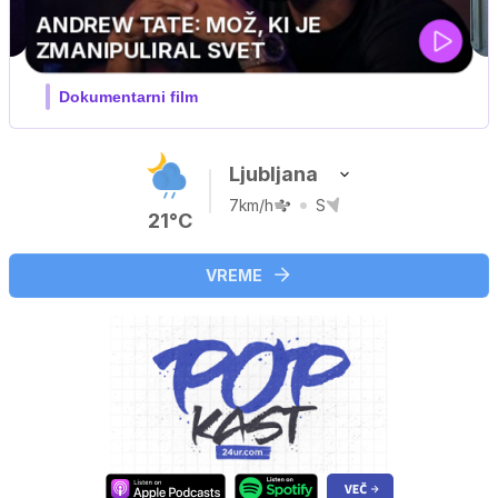
Ljubljana
7km/h
S
21°C
VREME