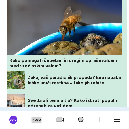
Kako pomagati čebelam in drugim opraševalcem
med vročinskim valom?
Zakaj vaš paradižnik propada? Ena napaka
lahko uniči rastline – tako jih rešite
Svetla ali temna tla? Kako izbrati popoln
odtenek za vaš dom
Posadite jih avgusta in cvetele bodo vse
do zime