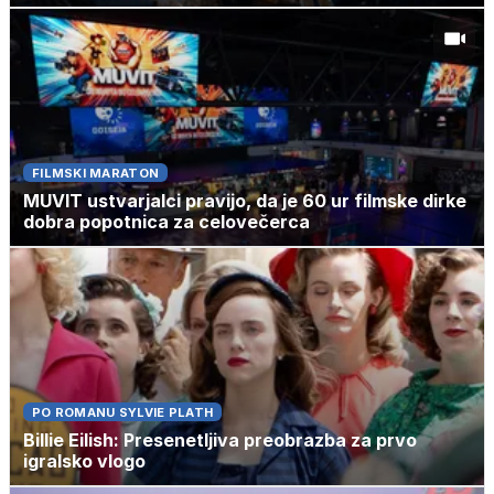
FILMSKI MARATON
MUVIT ustvarjalci pravijo, da je 60 ur filmske dirke
dobra popotnica za celovečerca
PO ROMANU SYLVIE PLATH
Billie Eilish: Presenetljiva preobrazba za prvo
igralsko vlogo