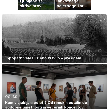
Ljubljane se
lahkotnega
skriva pravi
poletnega žara,
naravni čudež:
po katerem ne
izlet, ki bo
boste
navdušil otroke
potrebovali
popoldanskega
spanca
'Spopad' velesil z eno žrtvijo – prašičem
OGLAS
Kam v Ljubljani poleti? Od rimskih ostalin do
sodobne umetnosti in večernih koncertov