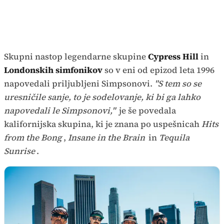
Skupni nastop legendarne skupine
Cypress Hill
in
Londonskih simfonikov
so v eni od epizod leta 1996
napovedali priljubljeni Simpsonovi.
"S tem so se
uresničile sanje, to je sodelovanje, ki bi ga lahko
napovedali le Simpsonovi,"
je še povedala
kalifornijska skupina, ki je znana po uspešnicah
Hits
from the Bong
,
Insane in the Brain
in
Tequila
Sunrise
.