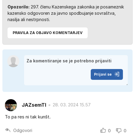
Opozorilo:
297. členu Kazenskega zakonika je posameznik
kazensko odgovoren za javno spodbujanje sovraštva,
nasilja ali nestrpnosti.
PRAVILA ZA OBJAVO KOMENTARJEV
Prijavi se
JAZsemTI
28. 03. 2024 15.57
To pa res ni tak kunšt.
Odgovori
0
0