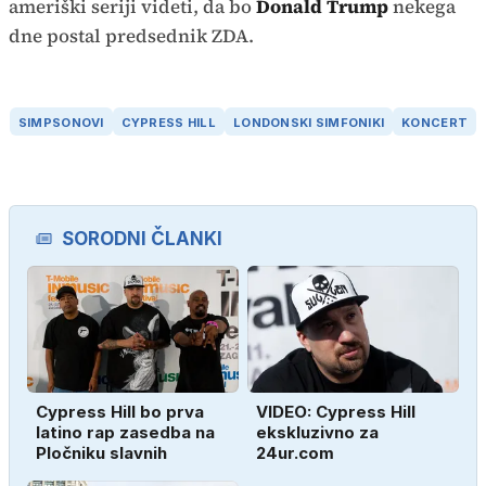
ameriški seriji videti, da bo
Donald Trump
nekega
dne postal predsednik ZDA.
SIMPSONOVI
CYPRESS HILL
LONDONSKI SIMFONIKI
KONCERT
SORODNI ČLANKI
Cypress Hill bo prva
VIDEO: Cypress Hill
latino rap zasedba na
ekskluzivno za
Pločniku slavnih
24ur.com