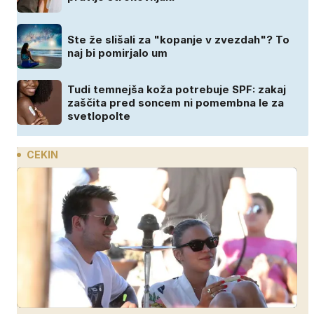
Ste že slišali za "kopanje v zvezdah"? To
naj bi pomirjalo um
Tudi temnejša koža potrebuje SPF: zakaj
zaščita pred soncem ni pomembna le za
svetlopolte
CEKIN