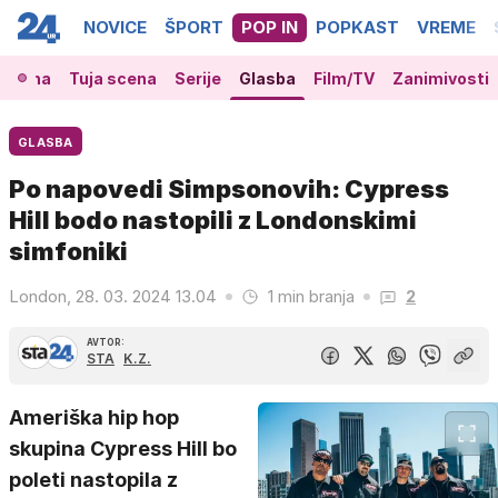
NOVICE
ŠPORT
POP IN
POPKAST
VREME
 scena
Tuja scena
Serije
Glasba
Film/TV
Zanimivosti
GLASBA
Po napovedi Simpsonovih: Cypress
Hill bodo nastopili z Londonskimi
simfoniki
London, 28. 03. 2024 13.04
1 min branja
2
AVTOR:
STA
K.Z.
Ameriška hip hop
skupina Cypress Hill bo
poleti nastopila z