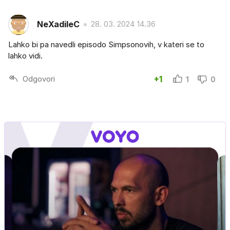
NeXadileC
28. 03. 2024 14.36
Lahko bi pa navedli episodo Simpsonovih, v kateri se to
lahko vidi.
Odgovori
+1
1
0