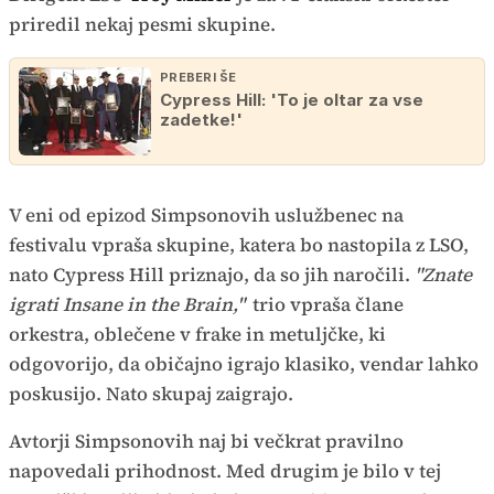
priredil nekaj pesmi skupine.
PREBERI ŠE
Cypress Hill: 'To je oltar za vse
zadetke!'
V eni od epizod Simpsonovih uslužbenec na
festivalu vpraša skupine, katera bo nastopila z LSO,
nato Cypress Hill priznajo, da so jih naročili.
"Znate
igrati Insane in the Brain,"
trio vpraša člane
orkestra, oblečene v frake in metuljčke, ki
odgovorijo, da običajno igrajo klasiko, vendar lahko
poskusijo. Nato skupaj zaigrajo.
Avtorji Simpsonovih naj bi večkrat pravilno
napovedali prihodnost. Med drugim je bilo v tej