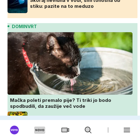
Skoraj nevidna v vodi, smrtonosna ob
stiku: pazite na to meduzo
DOMINVRT
Mačka poleti premalo pije? Ti triki jo bodo
spodbudili, da zaužije več vode
Posadite jih avgusta in cvetele bodo vse
do zime