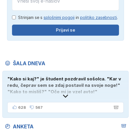
Strinjam se s
splošnimi pogoji
in
politiko zasebnosti
.
Prijavi se
ŠALA DNEVA
"Kako si kaj?" je študent pozdravil sošolca. "Kar v
redu, čeprav sem se zdaj postavil na svoje noge!"
"Kako to misliš?" "Oče mi je vzel avto!"
628
567
ANKETA