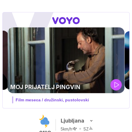
UEFA SUPERPOKAL
V živo na VOYO: sreda ob 20.30
Ljubljana
5km/h
SZ