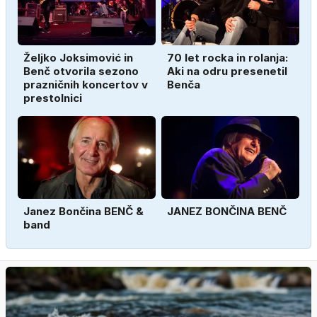
Željko Joksimović in
70 let rocka in rolanja:
Benč otvorila sezono
Aki na odru presenetil
prazničnih koncertov v
Benča
prestolnici
Janez Bončina BENČ &
JANEZ BONČINA BENČ
band