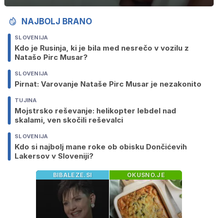
NAJBOLJ BRANO
SLOVENIJA
Kdo je Rusinja, ki je bila med nesrečo v vozilu z
Natašo Pirc Musar?
SLOVENIJA
Pirnat: Varovanje Nataše Pirc Musar je nezakonito
TUJINA
Mojstrsko reševanje: helikopter lebdel nad
skalami, ven skočili reševalci
SLOVENIJA
Kdo si najbolj mane roke ob obisku Dončićevih
Lakersov v Sloveniji?
BIBALEZE.SI
OKUSNO.JE