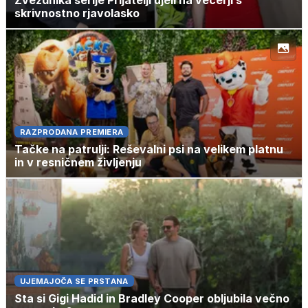
Zvezdnika serije Prijatelji ujeli na večerji s
skrivnostno rjavolasko
RAZPRODANA PREMIERA
Tačke na patrulji: Reševalni psi na velikem platnu
in v resničnem življenju
UJEMAJOČA SE PRSTANA
Sta si Gigi Hadid in Bradley Cooper obljubila večno