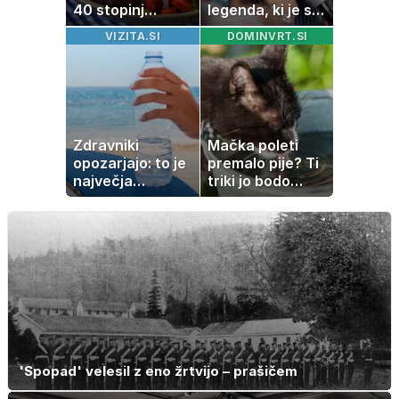
40 stopinj
legenda, ki je s
Celzija: 5 kosil
svojimi pesmimi
VIZITA.SI
DOMINVRT.SI
brez prižiganja
zaznamovala
pečice
Italijo
Zdravniki
Mačka poleti
opozarjajo: to je
premalo pije? Ti
največja
triki jo bodo
napaka, ki jo
spodbudili, da
ljudje delajo med
zaužije več vode
vročino
'Spopad' velesil z eno žrtvijo – prašičem