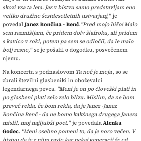
skozi vsa ta leta. Jaz v bistvu samo predstavljam eno
veliko družino šestdesetletnih ustvarjanj,"
je
povedal
Janez Bončina - Benč
.
"Pred mojo hišo! Malo
sem razmišljam, če pridem dolv šlafroku, ali pridem
s kavico v roki, potem pa sem se odločil, da le malo
bolj resno,"
se je pošalil o dogodku, posvečenem
njemu.
Na koncertu s podnaslovom
Ta noč je moja
, so se
zbrali številni glasbeniki in oboževalci
legendarnega pevca.
"Meni je on po človeški plati in
po glasbeni plati zelo zelo blizu. Mislim, da ne bom
preveč rekla, če bom rekla, da je Janez -Janez
Bončina Benč - da ne bomo kakšnega drugega Janeza
mislil, moj najljubši poet,"
je povedala
Alenka
Godec
.
"Meni osebno pomeni to, da je noro večen. V
bistvu da je z njim raslo kar nekaj generacij že od