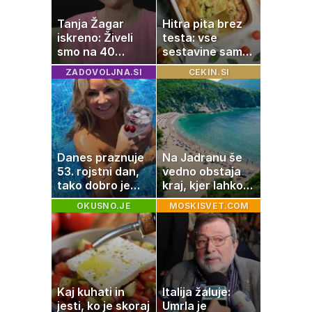
Tanja Žagar
Hitra pita brez
iskreno: Živeli
testa: vse
smo na 40
sestavine samo
kvadratih, a
zmešate in
ZADOVOLJNA.SI
CEKIN.SI
imela sem vse,
pečica opravi
kar otrok
ostalo
potrebuje
Danes praznuje
Na Jadranu še
53. rojstni dan,
vedno obstaja
tako dobro je
kraj, kjer lahko
videti znana
dopustujete
OKUSNO.JE
MOSKISVET.COM
Slovenka
poceni:
nastanitev že od
10 evrov, kosilo
za pet evrov
Kaj kuhati in
Italija žaluje:
jesti, ko je skoraj
Umrla je