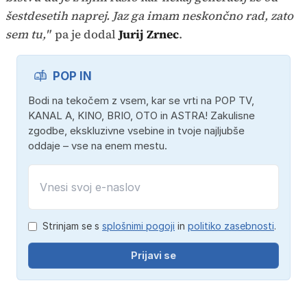
šestdesetih naprej. Jaz ga imam neskončno rad, zato
sem tu,"
pa je dodal
Jurij Zrnec
.
POP IN
Bodi na tekočem z vsem, kar se vrti na POP TV,
KANAL A, KINO, BRIO, OTO in ASTRA! Zakulisne
zgodbe, ekskluzivne vsebine in tvoje najljubše
oddaje – vse na enem mestu.
Strinjam se s
splošnimi pogoji
in
politiko zasebnosti
.
Prijavi se