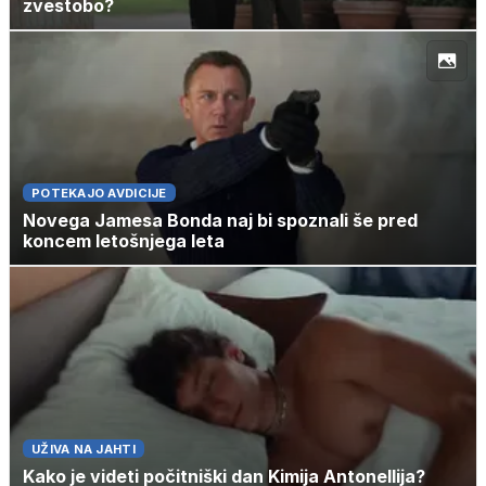
zvestobo?
POTEKAJO AVDICIJE
Novega Jamesa Bonda naj bi spoznali še pred
koncem letošnjega leta
UŽIVA NA JAHTI
Kako je videti počitniški dan Kimija Antonellija?