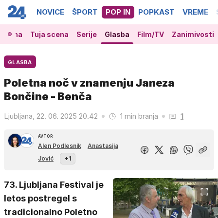
NOVICE
ŠPORT
POP IN
POPKAST
VREME
 scena
Tuja scena
Serije
Glasba
Film/TV
Zanimivosti
GLASBA
Poletna noč v znamenju Janeza
Bončine - Benča
Ljubljana, 22. 06. 2025 20.42
1 min branja
1
AVTOR:
Alen Podlesnik
Anastasija
Jović
+1
73. Ljubljana Festival je
letos postregel s
tradicionalno Poletno