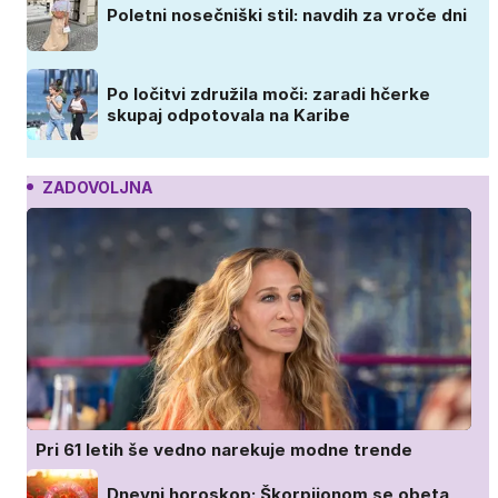
Poletni nosečniški stil: navdih za vroče dni
Po ločitvi združila moči: zaradi hčerke
skupaj odpotovala na Karibe
ZADOVOLJNA
Pri 61 letih še vedno narekuje modne trende
Dnevni horoskop: Škorpijonom se obeta