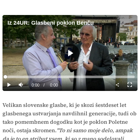
Iz 24UR: Glasbeni poklon Benču
Predvajaj
Loaded
:
0%
Current
0:00
/
Duration
0:00
Predvajaj
Tiho
Celoz
način
Time
Velikan slovenske glasbe, ki je skozi šestdeset let
glasbenega ustvarjanja navdihnil generacije, tudi ob
tako pomembnem dogodku kot je poklon Poletne
noči, ostaja skromen.
"To ni samo moje delo, ampak
da je to en atribut vsem, ki so z mano sodelovali