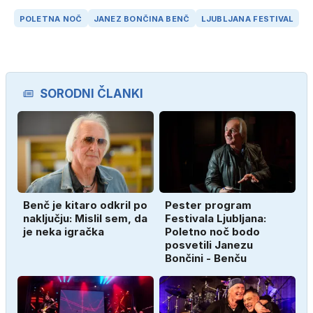
POLETNA NOČ
JANEZ BONČINA BENČ
LJUBLJANA FESTIVAL
SORODNI ČLANKI
Benč je kitaro odkril po
Pester program
naključju: Mislil sem, da
Festivala Ljubljana:
je neka igračka
Poletno noč bodo
posvetili Janezu
Bončini - Benču