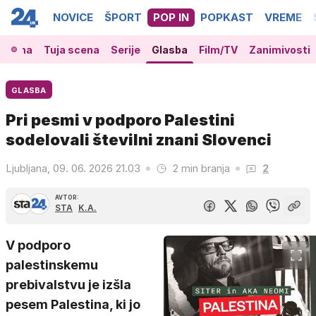
NOVICE
ŠPORT
POP IN
POPKAST
VREME
 scena
Tuja scena
Serije
Glasba
Film/TV
Zanimivosti
GLASBA
Pri pesmi v podporo Palestini
sodelovali številni znani Slovenci
Ljubljana, 09. 06. 2026 21.03
2 min branja
2
AVTOR:
STA
K.A.
V podporo
palestinskemu
prebivalstvu je izšla
pesem Palestina, ki jo