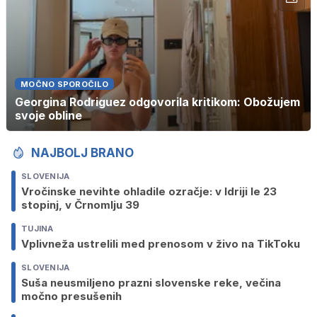
MOČNO SPOROČILO
Georgina Rodriguez odgovorila kritikom: Obožujem
svoje obline
NAJBOLJ BRANO
SLOVENIJA
Vročinske nevihte ohladile ozračje: v Idriji le 23
stopinj, v Črnomlju 39
TUJINA
Vplivneža ustrelili med prenosom v živo na TikToku
SLOVENIJA
Suša neusmiljeno prazni slovenske reke, večina
močno presušenih