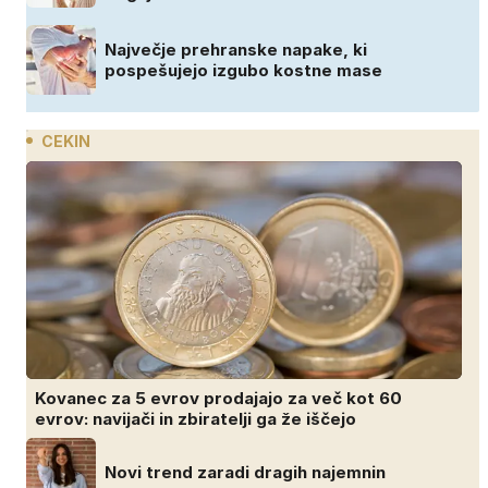
Največje prehranske napake, ki
pospešujejo izgubo kostne mase
CEKIN
Kovanec za 5 evrov prodajajo za več kot 60
evrov: navijači in zbiratelji ga že iščejo
Novi trend zaradi dragih najemnin