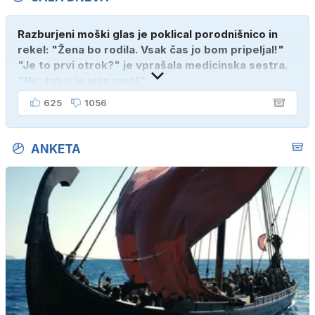
Razburjeni moški glas je poklical porodnišnico in
rekel: "Žena bo rodila. Vsak čas jo bom pripeljal!"
"Je to prvi otrok?" je vprašala medicinska sestra.
"Ne, tukaj je njen mož!"
625
1056
ANKETA