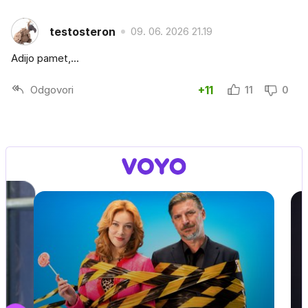
testosteron
09. 06. 2026 21.19
Adijo pamet,...
Odgovori
+11
11
0