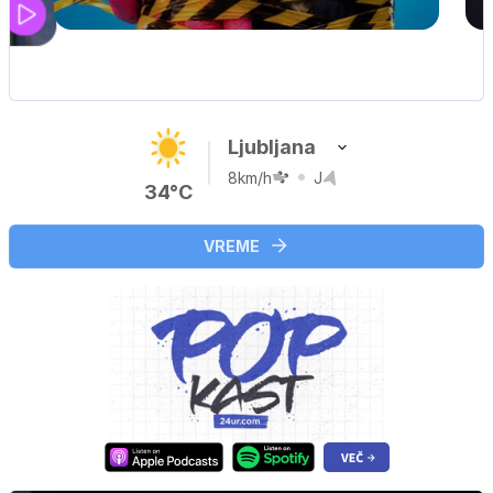
DOSJE JARAK
3. sezona dokumentarne serije
Ljubljana
8km/h
J
34°C
VREME