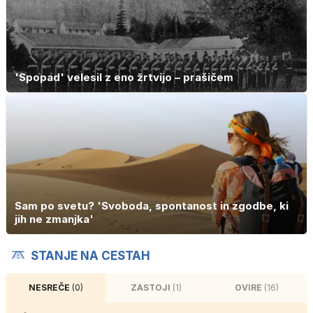
'Spopad' velesil z eno žrtvijo – prašičem
Sam po svetu? 'Svoboda, spontanost in zgodbe, ki
jih ne zmanjka'
STANJE NA CESTAH
NESREČE
(0)
ZASTOJI
(1)
OVIRE
(16)