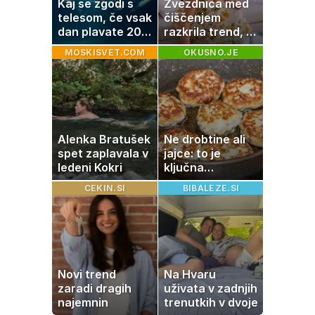
Kaj se zgodi s
Zvezdnica med
telesom, če vsak
čiščenjem
dan plavate 20
razkrila trend, ki
minut? Učinki, ki
osvaja sodobne
MOSKISVET.COM
OKUSNO.JE
jih morda ne
domove
pričakujete
Alenka Bratušek
Ne drobtine ali
spet zaplavala v
jajce: to je
ledeni Kokri
ključna
sestavina za bolj
CEKIN.SI
BIBALEZE.SI
mehke in sočne
mesne polpete
Novi trend
Na Hvaru
zaradi dragih
uživata v zadnjih
najemnin
trenutkih v dvoje