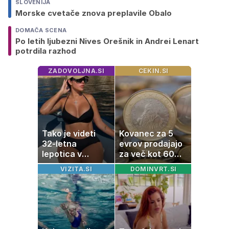
SLOVENIJA
Morske cvetače znova preplavile Obalo
DOMAČA SCENA
Po letih ljubezni Nives Orešnik in Andrei Lenart
potrdila razhod
ZADOVOLJNA.SI
CEKIN.SI
Tako je videti
Kovanec za 5
32-letna
evrov prodajajo
lepotica v
za več kot 60
zadnjih
evrov: navijači in
VIZITA.SI
DOMINVRT.SI
trenutkih pred
zbiratelji ga že
velikim dnem
iščejo