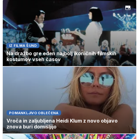
IZ FILMA ŠUND
Na dražbo gre eden najbolj ikoničnih filmskih
kostumov vseh časov
POMANKLJIVO OBLEČENA
Vroča in zaljubljena Heidi Klum z novo objavo
znova buri domišljijo