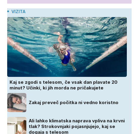
VIZITA
Kaj se zgodi s telesom, če vsak dan plavate 20
minut? Učinki, ki jih morda ne pričakujete
Zakaj preveč počitka ni vedno koristno
Ali lahko klimatska naprava vpliva na krvni
tlak? Strokovnjaki pojasnjujejo, kaj se
dogaja s telesom