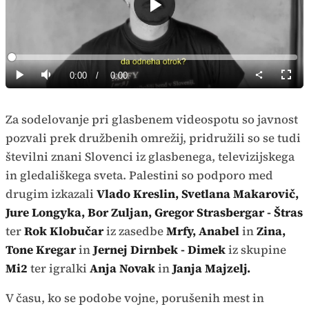
Predvajaj
Loaded
:
0%
Current
0:00
/
Duration
0:00
Predvajaj
Tiho
Celoz
način
Time
Za sodelovanje pri glasbenem videospotu so javnost
pozvali prek družbenih omrežij, pridružili so se tudi
številni znani Slovenci iz glasbenega, televizijskega
in gledališkega sveta. Palestini so podporo med
drugim izkazali
Vlado Kreslin, Svetlana Makarovič,
Jure Longyka, Bor Zuljan, Gregor Strasbergar - Štras
ter
Rok Klobučar
iz zasedbe
Mrfy, Anabel
in
Zina,
Tone Kregar
in
Jernej Dirnbek - Dimek
iz skupine
Mi2
ter igralki
Anja Novak
in
Janja Majzelj.
V času, ko se podobe vojne, porušenih mest in