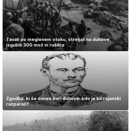
Tavali po meglenem otoku, streljali na duhove,
izgubili 300 mož in rušilca
Zgodba, ki še danes buri duhove: kdo je bil rojanski
razparač?