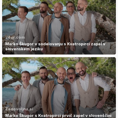
24ur.com
Marko Škugor v sodelovanju s Kvatropirci zapel v
slovenskem jeziku
Zadovoljna.si
Marko Škugor s Kvatropirci prvič zapel v slovenščini