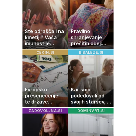
Ste odraščali na
Pravilno
kmetiji? Vaša
shranjevanje
imunost je
prešitih odej:
verjetno
Kako ohraniti
CEKIN.SI
BIBALEZE.SI
močnejša
družinsko
dediščino
Evropsko
Kar smo
presenečenje:
podedovali od
te države
svojih staršev, ni
rastejo hitreje
nujno naša
ZADOVOLJNA.SI
DOMINVRT.SI
od Nemčije,
usoda
nekatere celo
večkrat hitreje