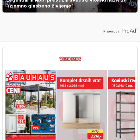
'izjemno glasbeno življenje'
Priporoča