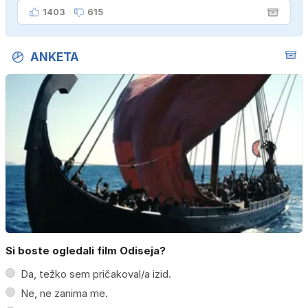
kupiti novega sina, tako sem ga prebutal!"
1403
615
ANKETA
Si boste ogledali film Odiseja?
Da, težko sem pričakoval/a izid.
Ne, ne zanima me.