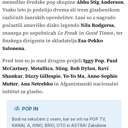
menedžer švedske pop skupine
Abba Stig Anderson
.
Vsako leto jo podelijo dvema ali trem glasbenikom
različnih žanrskih opredelitev. Lani so z nagrado
počastili ameriško disko legendo
Nila Rodgersa
,
znanega po uspešnicah
Le Freak
in
Good Times
, ter
finskega dirigenta in skladatelja
Esa-Pekko
Salonena
.
Pred tem so jo med drugim prejeli
Iggy Pop
,
Paul
McCartney
,
Metallica
,
Sting
,
Bob Dylan
,
Ravi
Shankar
,
Dizzy Gillespie
,
Yo-Yo Ma
,
Anne-Sophie
Mutter
,
Ana Netrebko
in Afganistanski nacionalni
inštitut za glasbo.
POP IN
Bodi na tekočem z vsem, kar se vrti na POP TV,
KANAL A, KINO, BRIO, OTO in ASTRA! Zakulisne