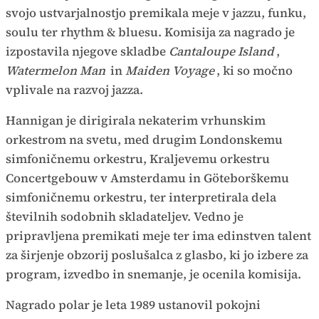
svojo ustvarjalnostjo premikala meje v jazzu, funku,
soulu ter rhythm & bluesu. Komisija za nagrado je
izpostavila njegove skladbe
Cantaloupe Island
,
Watermelon Man
in
Maiden Voyage
, ki so močno
vplivale na razvoj jazza.
Hannigan je dirigirala nekaterim vrhunskim
orkestrom na svetu, med drugim Londonskemu
simfoničnemu orkestru, Kraljevemu orkestru
Concertgebouw v Amsterdamu in Göteborškemu
simfoničnemu orkestru, ter interpretirala dela
številnih sodobnih skladateljev. Vedno je
pripravljena premikati meje ter ima edinstven talent
za širjenje obzorij poslušalca z glasbo, ki jo izbere za
program, izvedbo in snemanje, je ocenila komisija.
Nagrado polar je leta 1989 ustanovil pokojni