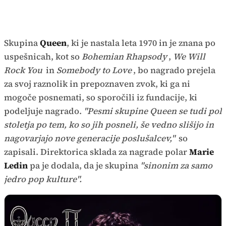
Skupina
Queen
, ki je nastala leta 1970 in je znana po
uspešnicah, kot so
Bohemian Rhapsody
,
We Will
Rock You
in
Somebody to Love
, bo nagrado prejela
za svoj raznolik in prepoznaven zvok, ki ga ni
mogoče posnemati, so sporočili iz fundacije, ki
podeljuje nagrado.
"Pesmi skupine Queen se tudi pol
stoletja po tem, ko so jih posneli, še vedno slišijo in
nagovarjajo nove generacije poslušalcev,"
so
zapisali. Direktorica sklada za nagrade polar
Marie
Ledin
pa je dodala, da je skupina
"sinonim za samo
jedro pop kulture".