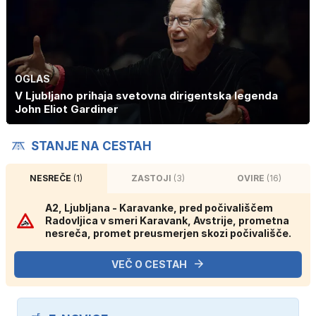
OGLAS
V Ljubljano prihaja svetovna dirigentska legenda
John Eliot Gardiner
STANJE NA CESTAH
NESREČE
(1)
ZASTOJI
(3)
OVIRE
(16)
A2, Ljubljana - Karavanke, pred počivališčem
Radovljica v smeri Karavank, Avstrije, prometna
nesreča, promet preusmerjen skozi počivališče.
VEČ O CESTAH