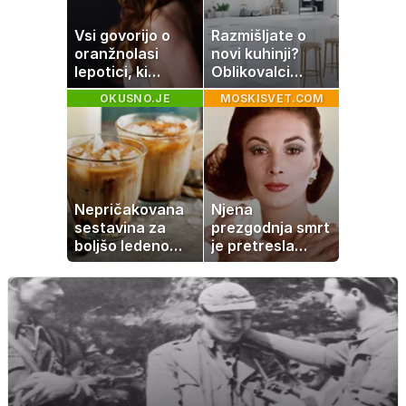
Vsi govorijo o
Razmišljate o
oranžnolasi
novi kuhinji?
lepotici, ki
Oblikovalci
navdušuje s
opozarjajo, da te
OKUSNO.JE
MOSKISVET.COM
skrivnostno
barve izgubljajo
vlogo
priljubljenost
Nepričakovana
Njena
sestavina za
prezgodnja smrt
boljšo ledeno
je pretresla
kavo, ki jo imate
modni svet: za
zagotovo doma
slavo se je
skrivala
tragedija