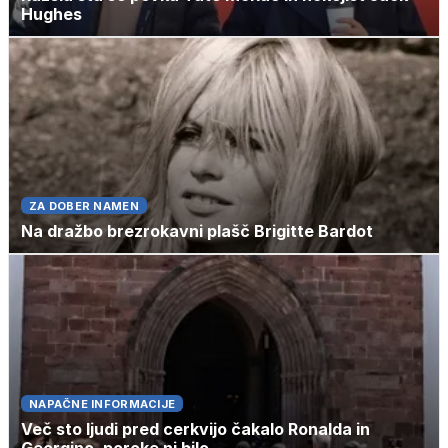
Hughes
ZA DOBER NAMEN
Na dražbo brezrokavni plašč Brigitte Bardot
NAPAČNE INFORMACIJE
Več sto ljudi pred cerkvijo čakalo Ronalda in
Georgino, poroke ni bilo