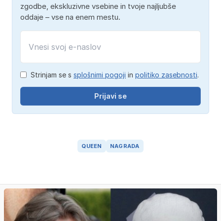
zgodbe, ekskluzivne vsebine in tvoje najljubše
oddaje – vse na enem mestu.
Strinjam se s
splošnimi pogoji
in
politiko zasebnosti
.
Prijavi se
QUEEN
NAGRADA