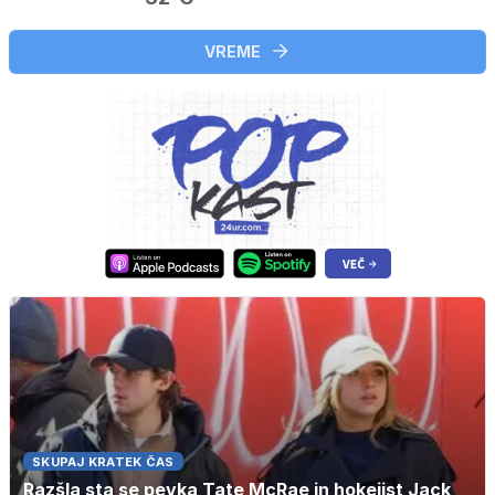
VREME
SKUPAJ KRATEK ČAS
Razšla sta se pevka Tate McRae in hokejist Jack