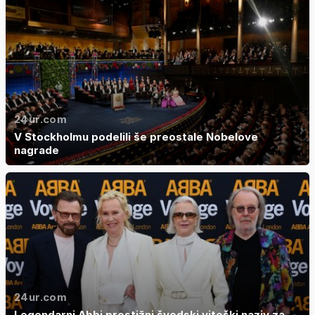
24ur.com
V Stockholmu podelili še preostale Nobelove
nagrade
24ur.com
Legendarni Abbi prestižni švedski viteški naziv za