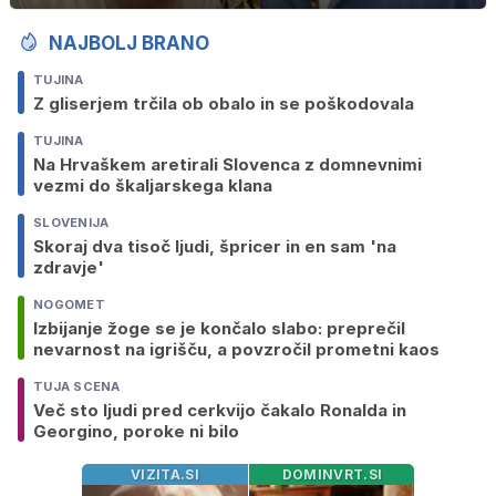
NAJBOLJ BRANO
TUJINA
Z gliserjem trčila ob obalo in se poškodovala
TUJINA
Na Hrvaškem aretirali Slovenca z domnevnimi
vezmi do škaljarskega klana
SLOVENIJA
Skoraj dva tisoč ljudi, špricer in en sam 'na
zdravje'
NOGOMET
Izbijanje žoge se je končalo slabo: preprečil
nevarnost na igrišču, a povzročil prometni kaos
TUJA SCENA
Več sto ljudi pred cerkvijo čakalo Ronalda in
Georgino, poroke ni bilo
VIZITA.SI
DOMINVRT.SI