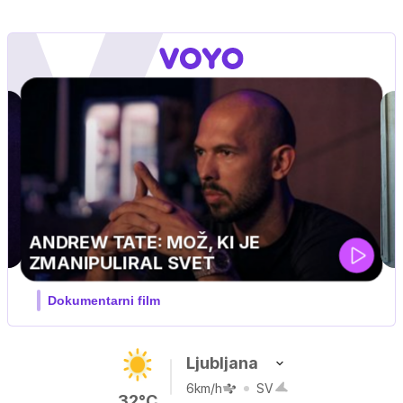
UEFA SUPERPOKAL
V živo na VOYO: sreda ob 20.30
…
Ljubljana
6km/h
SV
32°C