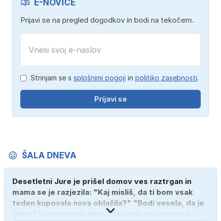
E-NOVICE
Prijavi se na pregled dogodkov in bodi na tekočem.
Strinjam se s
splošnimi pogoji
in
politiko zasebnosti
.
Prijavi se
ŠALA DNEVA
Desetletni Jure je prišel domov ves raztrgan in
mama se je razjezila: "Kaj misliš, da ti bom vsak
teden kupovala nova oblačila?" "Bodi vesela, da je
tako!" je odgovoril Jure. "Sosedje bodo morali