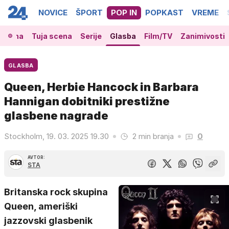
NOVICE
ŠPORT
POP IN
POPKAST
VREME
 scena
Tuja scena
Serije
Glasba
Film/TV
Zanimivosti
GLASBA
Queen, Herbie Hancock in Barbara
Hannigan dobitniki prestižne
glasbene nagrade
Stockholm, 19. 03. 2025 19.30
2 min branja
0
AVTOR:
STA
Britanska rock skupina
Queen, ameriški
jazzovski glasbenik