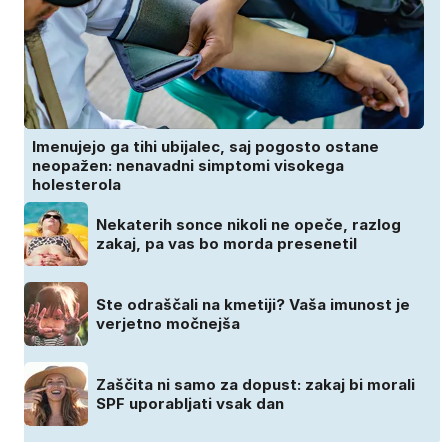
Imenujejo ga tihi ubijalec, saj pogosto ostane
neopažen: nenavadni simptomi visokega
holesterola
Nekaterih sonce nikoli ne opeče, razlog
zakaj, pa vas bo morda presenetil
Ste odraščali na kmetiji? Vaša imunost je
verjetno močnejša
Zaščita ni samo za dopust: zakaj bi morali
SPF uporabljati vsak dan