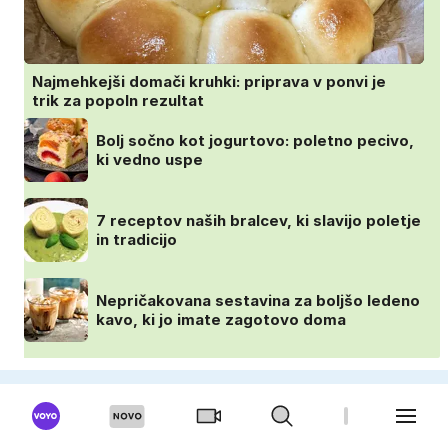
Najmehkejši domači kruhki: priprava v ponvi je
trik za popoln rezultat
Bolj sočno kot jogurtovo: poletno pecivo,
ki vedno uspe
7 receptov naših bralcev, ki slavijo poletje
in tradicijo
Nepričakovana sestavina za boljšo ledeno
kavo, ki jo imate zagotovo doma
VOYO