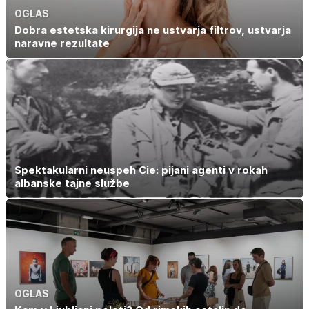
OGLAS
Dobra estetska kirurgija ne ustvarja filtrov, ustvarja
naravne rezultate
Spektakularni neuspeh Cie: pijani agenti v rokah
albanske tajne službe
OGLAS