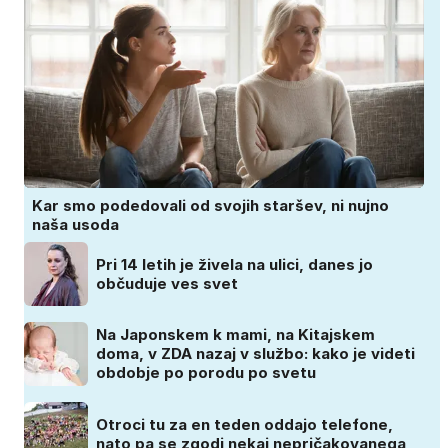
Kar smo podedovali od svojih staršev, ni nujno
naša usoda
Pri 14 letih je živela na ulici, danes jo
občuduje ves svet
Na Japonskem k mami, na Kitajskem
doma, v ZDA nazaj v službo: kako je videti
obdobje po porodu po svetu
Otroci tu za en teden oddajo telefone,
nato pa se zgodi nekaj nepričakovanega