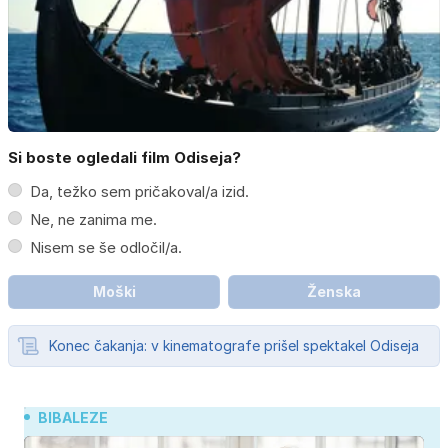
Si boste ogledali film Odiseja?
Da, težko sem pričakoval/a izid.
Ne, ne zanima me.
Nisem se še odločil/a.
Moški
Ženska
Konec čakanja: v kinematografe prišel spektakel Odiseja
BIBALEZE