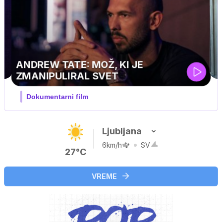
MOJ PRIJATELJ PINGVIN
Film meseca / družinski, pustolovski
Ljubljana
6km/h
SV
27°C
VREME