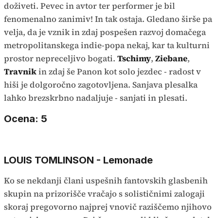
doživeti. Pevec in avtor ter performer je bil
fenomenalno zanimiv! In tak ostaja. Gledano širše pa
velja, da je vznik in zdaj pospešen razvoj domačega
metropolitanskega indie-popa nekaj, kar ta kulturni
prostor nepreceljivo bogati.
Tschimy
,
Ziebane
,
Travnik
in zdaj še Panon kot solo jezdec - radost v
hiši je dolgoročno zagotovljena. Sanjava plesalka
lahko brezskrbno nadaljuje - sanjati in plesati.
Ocena: 5
LOUIS TOMLINSON - Lemonade
Ko se nekdanji člani uspešnih fantovskih glasbenih
skupin na prizorišče vračajo s solističnimi zalogaji
skoraj pregovorno najprej vnovič raziščemo njihovo