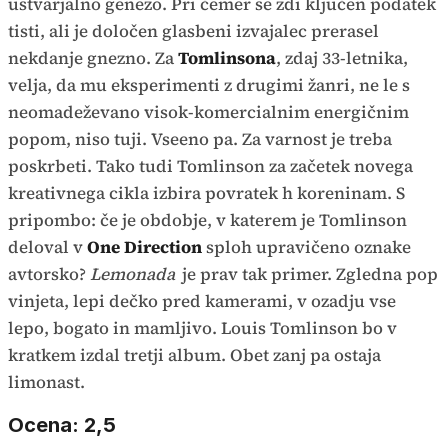
ustvarjalno genezo. Pri čemer se zdi ključen podatek
tisti, ali je določen glasbeni izvajalec prerasel
nekdanje gnezno. Za
Tomlinsona
, zdaj 33-letnika,
velja, da mu eksperimenti z drugimi žanri, ne le s
neomadeževano visok-komercialnim energičnim
popom, niso tuji. Vseeno pa. Za varnost je treba
poskrbeti. Tako tudi Tomlinson za začetek novega
kreativnega cikla izbira povratek h koreninam. S
pripombo: če je obdobje, v katerem je Tomlinson
deloval v
One Direction
sploh upravičeno oznake
avtorsko?
Lemonada
je prav tak primer. Zgledna pop
vinjeta, lepi dečko pred kamerami, v ozadju vse
lepo, bogato in mamljivo. Louis Tomlinson bo v
kratkem izdal tretji album. Obet zanj pa ostaja
limonast.
Ocena: 2,5