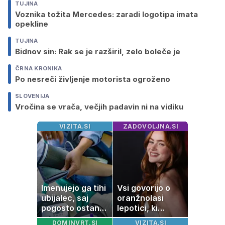
TUJINA
Voznika tožita Mercedes: zaradi logotipa imata
opekline
TUJINA
Bidnov sin: Rak se je razširil, zelo boleče je
ČRNA KRONIKA
Po nesreči življenje motorista ogroženo
SLOVENIJA
Vročina se vrača, večjih padavin ni na vidiku
VIZITA.SI
ZADOVOLJNA.SI
Imenujejo ga tihi
Vsi govorijo o
ubijalec, saj
oranžnolasi
pogosto ostane
lepotici, ki
neopažen:
navdušuje s
DOMINVRT.SI
VIZITA.SI