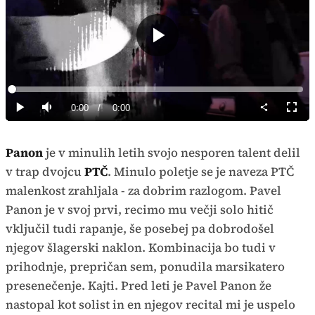
Predvajaj
Loaded
:
0%
Current
0:00
/
Duration
0:00
Predvajaj
Tiho
Celoz
način
Time
Panon
je v minulih letih svojo nesporen talent delil
v trap dvojcu
PTČ
. Minulo poletje se je naveza PTČ
malenkost zrahljala - za dobrim razlogom. Pavel
Panon je v svoj prvi, recimo mu večji solo hitič
vključil tudi rapanje, še posebej pa dobrodošel
njegov šlagerski naklon. Kombinacija bo tudi v
prihodnje, prepričan sem, ponudila marsikatero
presenečenje. Kajti. Pred leti je Pavel Panon že
nastopal kot solist in en njegov recital mi je uspelo