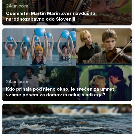
24ur.com
Osemletni Martin Marin Zver navdušil z
narodnozabavno odo Sloveniji
24ur.com
Kdo prihaja pod njeno okno, je srečen za umret,
vzame pesem za domov in nekaj sladkega?