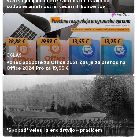
Kam v Ljubljani poleti? Od rimskih ostalin do
sodobne umetnosti in večernih koncertov
OGLAS
Konec podpore za Office 2021: čas je za prehod na
Office 2024 Pro za 19,99 €
'Spopad' velesil z eno žrtvijo – prašičem