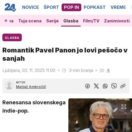
NOVICE
ŠPORT
POP IN
POPKAST
VREME
 scena
Tuja scena
Serije
Glasba
Film/TV
Zanimivosti
GLASBA
Romantik Pavel Panon jo lovi pešočo v
sanjah
Ljubljana, 02. 11. 2025 11.00
3 min branja
4
AVTOR:
Matjaž Ambrožič
Renesansa slovenskega
indie-pop.