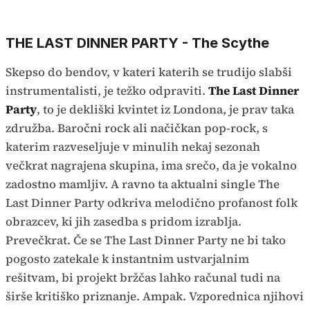
THE LAST DINNER PARTY - The Scythe
Skepso do bendov, v kateri katerih se trudijo slabši
instrumentalisti, je težko odpraviti.
The Last Dinner
Party
, to je dekliški kvintet iz Londona, je prav taka
združba. Baročni rock ali načičkan pop-rock, s
katerim razveseljuje v minulih nekaj sezonah
večkrat nagrajena skupina, ima srečo, da je vokalno
zadostno mamljiv. A ravno ta aktualni single The
Last Dinner Party odkriva melodično profanost folk
obrazcev, ki jih zasedba s pridom izrablja.
Prevečkrat. Če se The Last Dinner Party ne bi tako
pogosto zatekale k instantnim ustvarjalnim
rešitvam, bi projekt bržčas lahko računal tudi na
širše kritiško priznanje. Ampak. Vzporednica njihovi