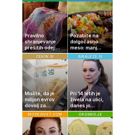
nenavadni
skrivnostno
simptomi
vlogo
visokega
holesterola
Pravilno
Pozabite na
shranjevanje
dolgočasno
prešitih odej:
meso: manj
Kako ohraniti
maščobe, več
CEKIN.SI
BIBALEZE.SI
družinsko
svežine
dediščino
Mislite, da je
Pri 14 letih je
milijon evrov
živela na ulici,
dovolj za
danes jo
sanjsko
občuduje ves
MOSKISVET.COM
OKUSNO.JE
stanovanje? Te
svet
številke so
šokirale Evropo