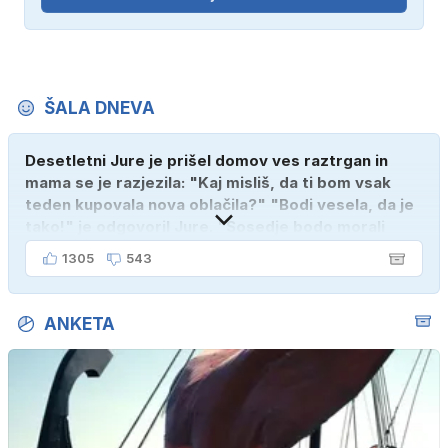
ŠALA DNEVA
Desetletni Jure je prišel domov ves raztrgan in
mama se je razjezila: "Kaj misliš, da ti bom vsak
teden kupovala nova oblačila?" "Bodi vesela, da je
tako!" je odgovoril Jure. "Sosedje bodo morali
kupiti novega sina, tako sem ga prebutal!"
1305
543
ANKETA