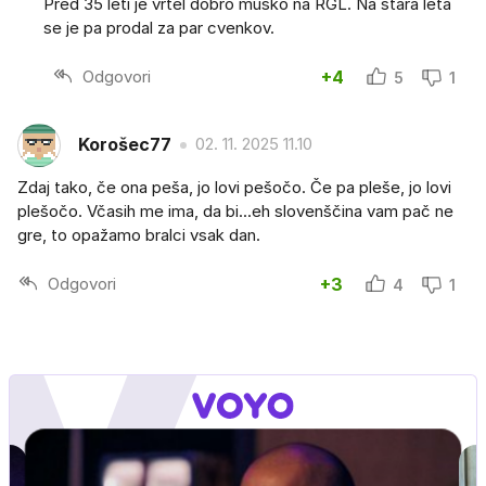
Pred 35 leti je vrtel dobro musko na RGL. Na stara leta
se je pa prodal za par cvenkov.
Odgovori
+4
5
1
Korošec77
02. 11. 2025 11.10
Zdaj tako, če ona peša, jo lovi pešočo. Če pa pleše, jo lovi
plešočo. Včasih me ima, da bi...eh slovenščina vam pač ne
gre, to opažamo bralci vsak dan.
Odgovori
+3
4
1