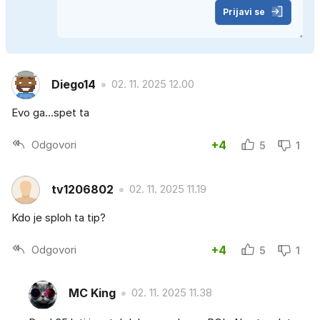
Prijavi se
Diego14
02. 11. 2025 12.00
Evo ga...spet ta
Odgovori
+4
5
1
tv1206802
02. 11. 2025 11.19
Kdo je sploh ta tip?
Odgovori
+4
5
1
MC King
02. 11. 2025 11.38