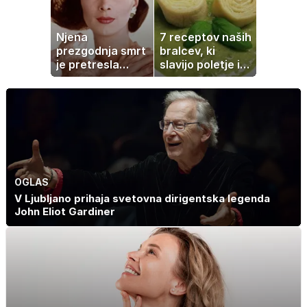
Njena
7 receptov naših
prezgodnja smrt
bralcev, ki
je pretresla
slavijo poletje in
modni svet: za
tradicijo
slavo se je
skrivala
tragedija
OGLAS
V Ljubljano prihaja svetovna dirigentska legenda
John Eliot Gardiner