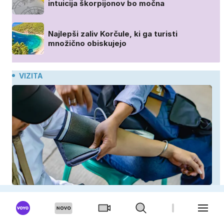
intuicija škorpijonov bo močna
Najlepši zaliv Korčule, ki ga turisti
množično obiskujejo
VIZITA
Imenujejo ga tihi ubijalec, saj pogosto ostane
neopažen: nenavadni simptomi visokega
holesterola