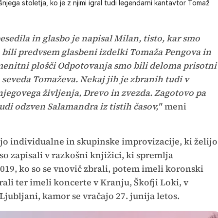
šnjega stoletja, ko je z njimi igral tudi legendarni kantavtor Tomaž
esedila in glasbo je napisal Milan, tisto, kar smo
 so bili predvsem glasbeni izdelki Tomaža Pengova in
menitni plošči Odpotovanja smo bili deloma prisotni
a seveda Tomaževa. Nekaj jih je zbranih tudi v
sa njegovega življenja, Drevo in zvezda. Zagotovo pa
tudi odzven Salamandra iz tistih časov,"
meni
o individualne in skupinske improvizacije, ki želijo
o zapisali v razkošni knjižici, ki spremlja
19, ko so se vnovič zbrali, potem imeli koronski
ali ter imeli koncerte v Kranju, Škofji Loki, v
Ljubljani, kamor se vračajo 27. junija letos.