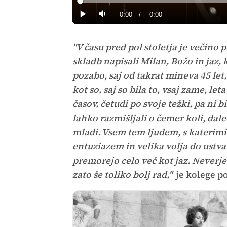
Loaded
:
0%
Current
0:00
/
Duration
0:00
Predvajaj
Tiho
Time
"V času pred pol stoletja je večino
skladb napisali Milan, Božo in jaz, 
pozabo, saj od takrat mineva 45 let, 
kot so, saj so bila to, vsaj zame, l
časov, četudi po svoje težki, pa ni b
lahko razmišljali o čemer koli, dale
mladi. Vsem tem ljudem, s katerimi s
entuziazem in velika volja do ustva
premorejo celo več kot jaz. Neverje
zato še toliko bolj rad,"
je kolege p