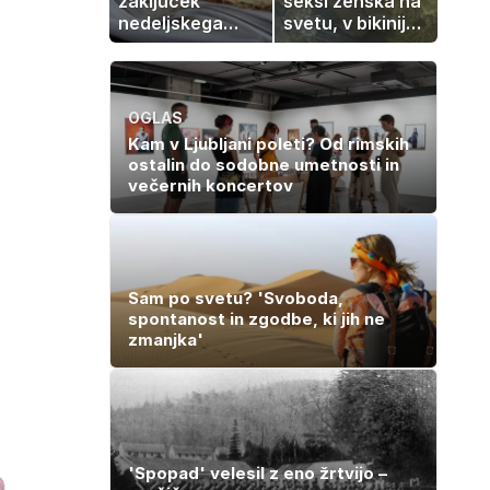
zaključek
seksi ženska na
nedeljskega
svetu, v bikiniju
kosila: 8 sladic
znova navdušila
brez peke, ki se
jih vsi veselijo
OGLAS
Kam v Ljubljani poleti? Od rimskih
ostalin do sodobne umetnosti in
večernih koncertov
Sam po svetu? 'Svoboda,
spontanost in zgodbe, ki jih ne
zmanjka'
'Spopad' velesil z eno žrtvijo –