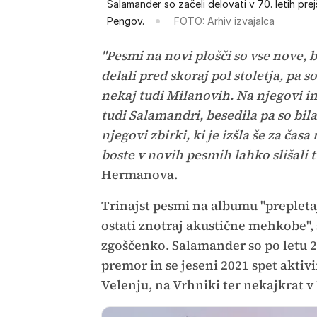
Salamander so začeli delovati v 70. letih prej
Pengov.
FOTO: Arhiv izvajalca
"Pesmi na novi plošči so vse nove, b
delali pred skoraj pol stoletja, pa
nekaj tudi Milanovih. Na njegovi i
tudi Salamandri, besedila pa so bil
njegovi zbirki, ki je izšla še za ča
boste v novih pesmih lahko slišali 
Hermanova.
Trinajst pesmi na albumu "prepletaj
ostati znotraj akustične mehkobe", s
zgoščenko. Salamander so po letu 20
premor in se jeseni 2021 spet aktivir
Velenju, na Vrhniki ter nekajkrat v 