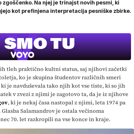
 zgoščenko. Na njej je trinajst novih pesmi, ki
jejo kot prefinjena interpretacija pesniške zbirke.
 tleh praktično kultni status, saj njihovi začetki
stoletja, ko je skupina študentov različnih smeri
ki je navduševala tako njih kot vse tiste, ki so jih
ek v zvezi z njimi je zagotovo ta, da je iz njihove
gov
, ki je nekaj časa nastopal z njimi, leta 1974 pa
 Glasba Salamandrov je ostala večinoma
ec 70. let razkropili na vse konce in kraje.