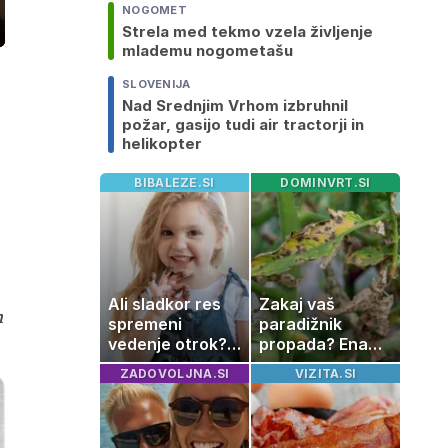
NOGOMET
Strela med tekmo vzela življenje
ozaslonski
in
mlademu nogometašu
SLOVENIJA
Nad Srednjim Vrhom izbruhnil
požar, gasijo tudi air tractorji in
helikopter
BIBALEZE.SI
DOMINVRT.SI
Ali sladkor res
Zakaj vaš
m
spremeni
paradižnik
vedenje otrok?
propada? Ena
Znanost ponuja
napaka lahko
ZADOVOLJNA.SI
VIZITA.SI
presenetljiv
uniči rastline –
odgovor
tako jih rešite