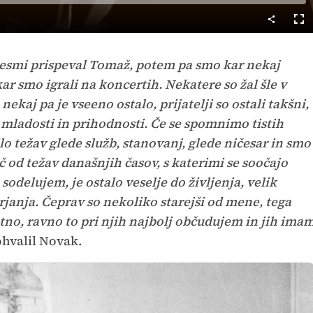
Cel
nač
 pesmi prispeval Tomaž, potem pa smo kar nekaj
kar smo igrali na koncertih. Nekatere so žal šle v
nekaj pa je vseeno ostalo, prijatelji so ostali takšni,
eta mladosti in prihodnosti. Če se spomnimo tistih
ilo težav glede služb, stanovanj, glede ničesar in smo
č od težav današnjih časov, s katerimi se soočajo
odelujem, je ostalo veselje do življenja, velik
rjanja. Čeprav so nekoliko starejši od mene, tega
tno, ravno to pri njih najbolj občudujem in jih ima
ohvalil Novak.