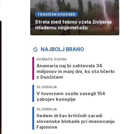
i
TRAGIČEN DOGODEK
Strela med tekmo vzela življenje
mlademu nogometašu
NAJBOLJ BRANO
DOMAČA SCENA
Anamaria naj bi zahtevala 34
milijonov in manj dni, ko sta hčerki
z Dončićem
SLOVENIJA
V tovornem vozilu zasegli 154
zabojev konoplje
SLOVENIJA
Sedem držav kritičnih zaradi
slovenske blokade pri imenovanju
Fajonove