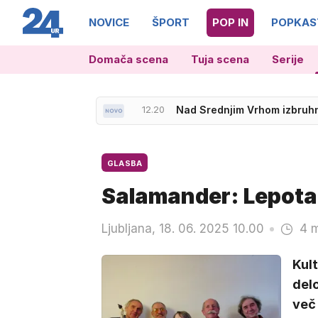
NOVICE
ŠPORT
POP IN
POPKAS
Domača scena
Tuja scena
Serije
12.20
Nad Srednjim Vrhom izbruhnil
GLASBA
Salamander: Lepota 
Ljubljana, 18. 06. 2025 10.00
4 m
Kul
delo
več 