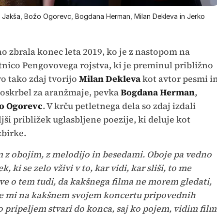
do Jakša, Božo Ogorevc, Bogdana Herman, Milan Dekleva in Jerko
no zbrala konec leta 2019, ko je z nastopom na
tnico Pengovovega rojstva, ki je preminul približno
vo tako zdaj tvorijo
Milan Dekleva
kot avtor pesmi i
 poskrbel za aranžmaje, pevka
Bogdana Herman
,
o Ogorevc
. V krču petletnega dela so zdaj izdali
ši približek uglasbljene poezije, ki deluje kot
zbirke.
am z obojim, z melodijo in besedami. Oboje pa vedno
 ki se zelo vživi v to, kar vidi, kar sliši, to me
ve o tem tudi, da kakšnega filma ne morem gledati,
i se mi na kakšnem svojem koncertu pripovednih
o pripeljem stvari do konca, saj ko pojem, vidim film