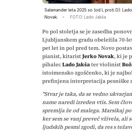
Salamander leta 2025 so (od L proti D): La
Novak.
FOTO: Lado Jakša
Po pol stoletja se je zasedba ponov
Ljubljanskem gradu obeležila 70-le
pet let in pol pred tem. Novo posta
pianist, kitarist
Jerko Novak
, ki je
pihalec
Lado Jakša
ter violinist
Bož
istoimensko zgoščenko, ki je najbolj
prefinjena interpretacija pesniške 
"Stvar je taka, da se vedno ukvarj
name naredi izreden vtis. Sem človek,
spremlja že od malega. Marsikaj po
ker sem se vanj preveč vživela, al
ljudskih pesmi zgodi, da res s težav