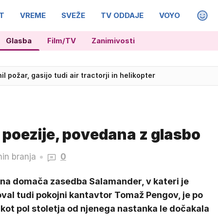
T
VREME
SVEŽE
TV ODDAJE
VOYO
MAGA
Glasba
Film/TV
Zanimivosti
 požar, gasijo tudi air tractorji in helikopter
poezije, povedana z glasbo
in branja
0
tna domača zasedba Salamander, v kateri je
val tudi pokojni kantavtor Tomaž Pengov, je po
kot pol stoletja od njenega nastanka le dočakala