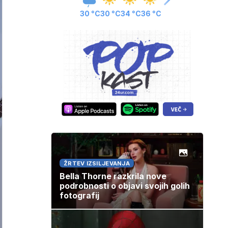
30 °C
30 °C
34 °C
36 °C
ŽRTEV IZSILJEVANJA
Bella Thorne razkrila nove
podrobnosti o objavi svojih golih
fotografij