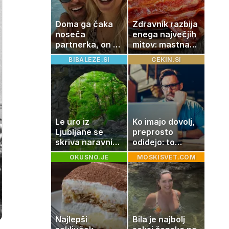
Doma ga čaka
Zdravnik razbija
noseča
enega največjih
partnerka, on pa
mitov: mastna
dopustuje z
jetra ne
BIBALEZE.SI
CEKIN.SI
drugo
nastanejo
zaradi slanine,
temveč zaradi
živila, ki ga
imamo vsi radi
Le uro iz
Ko imajo dovolj,
Ljubljane se
preprosto
skriva naravni
odidejo: to
čudež, ki je kot
znamenje
OKUSNO.JE
MOSKISVET.COM
ustvarjen za
najpogosteje da
družinski izlet
odpoved
Najlepši
Bila je najbolj