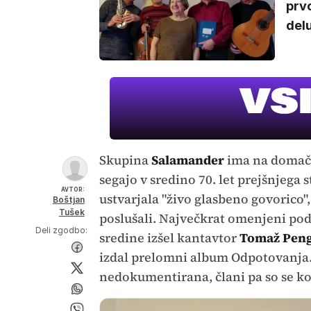
prvo
delu
Skupina
Salamander
ima na domačih
segajo v sredino 70. let prejšnjega 
AVTOR:
ustvarjala "živo glasbeno govorico", 
Boštjan
Tušek
poslušali. Največkrat omenjeni podat
Deli zgodbo:
sredine izšel kantavtor
Tomaž Pen
izdal prelomni album Odpotovanja.
nedokumentirana, člani pa so se kon