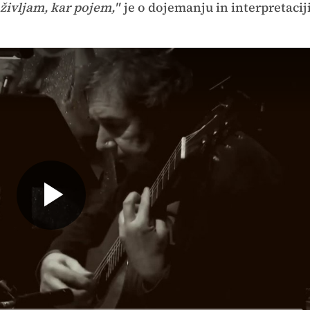
življam, kar pojem,"
je o dojemanju in interpretacij
Predvajaj