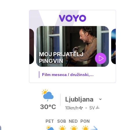
UEFA
SUPERPOKAL
V živo na VOYO: sreda ob 20.30
Ljubljana
30°C
10km/h
SV
PET
SOB
NED
PON