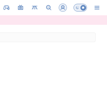
Preklopi barvni na
ZIN