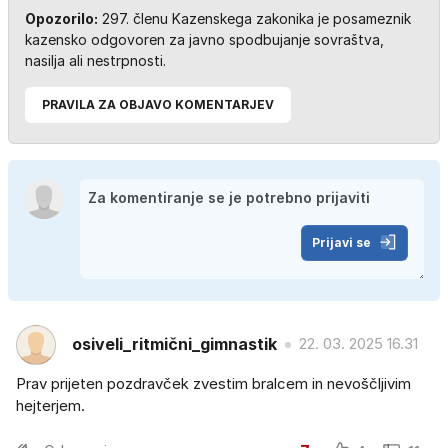
Opozorilo:
297. členu Kazenskega zakonika je posameznik
kazensko odgovoren za javno spodbujanje sovraštva,
nasilja ali nestrpnosti.
PRAVILA ZA OBJAVO KOMENTARJEV
Prijavi se
osiveli_ritmični_gimnastik
22. 03. 2025 16.31
Prav prijeten pozdravček zvestim bralcem in nevoščljivim
hejterjem.