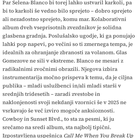
Par Selena-Blanco bi torej lahko ustvaril karkoli, pa
bi to karkoli še vedno bilo sprejeto – dobro sprejeto
ali nezadostno sprejeto, komu mar. Kolaborativni
album dveh vseprisotnih zvezdnikov je solidna
glasbena gradnja. Poslušalsko ugodje, ki ga ponujajo
lahki pop napevi, po večini so ti zmernega tempa, je
idealnih za ohranjanje zbranosti za volanom. Glas
Gomezove ne sili v ekstreme. Blanco ne mesari z
radikalnimi zvočnimi obrazili. Njegova izbira
instrumentarija močno prispeva k temu, da je ciljna
publika – mladi uslužbenci in/ali mladi starši v
srednjih tridesetih – zaradi zvestobe in
naklonjenosti svoji nekdanji vzornici še v 2025 ne
vsrkavajo še več izviro mogoče anksioznosti.
Cowboy in Sunset Blvd., to sta za pesmi, ki ju
srečamo na sredi album, sta najbolj tipični.
Izpostavljena uspešnica
Call Me When You Break Up