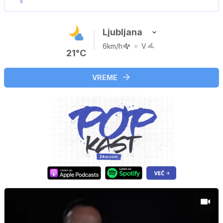
Ljubljana
6km/h
V
21°C
VREME