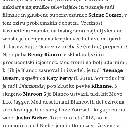
nekdanje najstniške televizijske in pozneje tudi
filmske in glasbene superzvezdnice
Selene Gomez
, v
tem oziru problemskih debat ni. Vrednost
kozmetična znamke na instagramu najbolj sledene
ženske je ocenjena na krepko več kot dve milijardi
dolarjev. Kaj je Gomezovi treba še (vedno) prepevati?
Njen poba
Benny Bianco
je skladateljski in
producentski izjemnež. Med tremi najbolj udarnimi,
ki jih je Blanco zasnoval in izvedel, je tudi
Teenage
Dream
, uspešnica
Katy Perry
(l. 2010). Soproduciral
je tudi
Diamonds
, pop klasiko pevke
Rihanne
. S
skupino
Maroon 5
je Blanco ustvaril tudi hit Move
Like Jagger. Med desetinami Blancovih del oziroma
sodelovanj je tudi song Love Yourself, ki ga je čutno
zapel
Justin Bieber
. To je bilo leta 2015, ko je
romantica med Bieberjem in Gomezovo že venela.