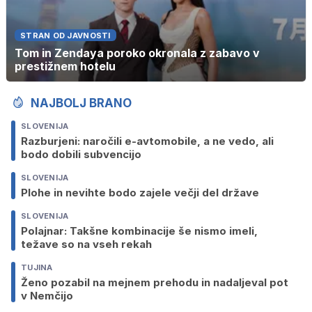
STRAN OD JAVNOSTI
Tom in Zendaya poroko okronala z zabavo v
prestižnem hotelu
NAJBOLJ BRANO
SLOVENIJA
Razburjeni: naročili e-avtomobile, a ne vedo, ali
bodo dobili subvencijo
SLOVENIJA
Plohe in nevihte bodo zajele večji del države
SLOVENIJA
Polajnar: Takšne kombinacije še nismo imeli,
težave so na vseh rekah
TUJINA
Ženo pozabil na mejnem prehodu in nadaljeval pot
v Nemčijo