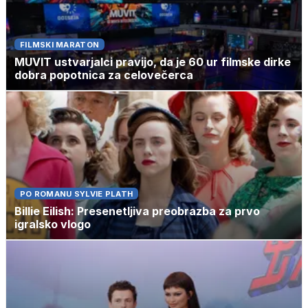
FILMSKI MARATON
MUVIT ustvarjalci pravijo, da je 60 ur filmske dirke
dobra popotnica za celovečerca
PO ROMANU SYLVIE PLATH
Billie Eilish: Presenetljiva preobrazba za prvo
igralsko vlogo