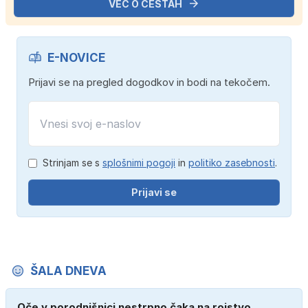
VEČ O CESTAH
E-NOVICE
Prijavi se na pregled dogodkov in bodi na tekočem.
Strinjam se s
splošnimi pogoji
in
politiko zasebnosti
.
Prijavi se
ŠALA DNEVA
Oče v porodnišnici nestrpno čaka na rojstvo