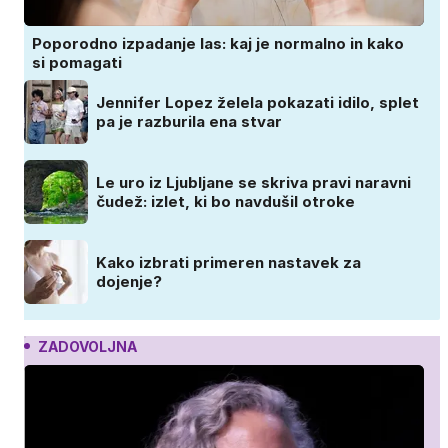
Poporodno izpadanje las: kaj je normalno in kako
si pomagati
Jennifer Lopez želela pokazati idilo, splet
pa je razburila ena stvar
Le uro iz Ljubljane se skriva pravi naravni
čudež: izlet, ki bo navdušil otroke
Kako izbrati primeren nastavek za
dojenje?
ZADOVOLJNA