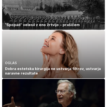
'Spopad' velesil z eno žrtvijo – prašičem
OGLAS
Dobra estetska kirurgija ne ustvarja filtrov, ustvarja
naravne rezultate