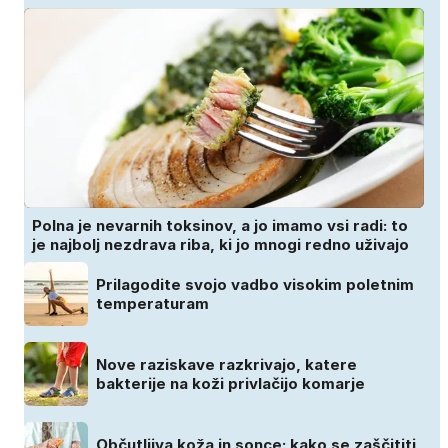
Polna je nevarnih toksinov, a jo imamo vsi radi: to
je najbolj nezdrava riba, ki jo mnogi redno uživajo
Prilagodite svojo vadbo visokim poletnim
temperaturam
Nove raziskave razkrivajo, katere
bakterije na koži privlačijo komarje
Občutljiva koža in sonce: kako se zaščititi