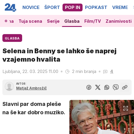
NOVICE
ŠPORT
POP IN
POPKAST
VREME
 scena
Tuja scena
Serije
Glasba
Film/TV
Zanimivosti
GLASBA
Selena in Benny se lahko še naprej
vzajemno hvalita
Ljubljana, 22. 03. 2025 11.00
2 min branja
4
AVTOR:
Matjaž Ambrožič
Slavni par doma pleše
na še kar dobro muziko.