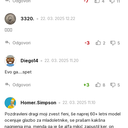
Odgovori
-7
4
11
3320.
22. 03. 2025 12.22
🤦🏻‍♂️
Odgovori
-3
2
5
Diego14
22. 03. 2025 11.20
Evo ga....spet
Odgovori
+3
8
5
Homer.Simpson
22. 03. 2025 11.10
Pozdravleni dragi moji zvest feni, še naprej 60+ letni model
ocenjuje glazbo za mladoletnike, se prašam kakšna
nagnjenja ima, menda ga je še alfa mikić zapustil ker, on