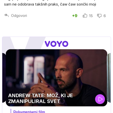
sam ne odobrava takšnih praks, čaw čaw sončki moji
Odgovori
+9
15
6