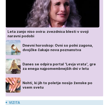
Leta zanjo niso ovira: zvezdnica blesti v svoji
naravni podobi
Dnevni horoskop: Ovni so polni zagona,
dvojčke čakajo nova poznanstva
Danes se odpira portal 'Levja vrata', gre
za enega najpomembnejših dni v letu
Nohti, ki jih to poletje nosijo ženske po
vsem svetu
VIZITA