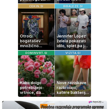
po katerem ne
pozornost
CEKIN.SI
BIBALEZE.SI
boste
potrebovali
popoldanskega
spanca
Otroci
Jennifer Lopez
bogatašev
želela pokazati
množično
idilo, splet pa je
prodajajo
razburila ena
DOMINVRT.SI
VIZITA.SI
družinske
stvar
zbirke: raje imajo
denar kot
umetnine
Kako dolgo
Nove raziskave
potrebujejo
razkrivajo,
vrtnice, da
katere bakterije
zrastejo? Vse o
na koži privlačijo
rasti, cvetenju in
komarje
negi vrtnic