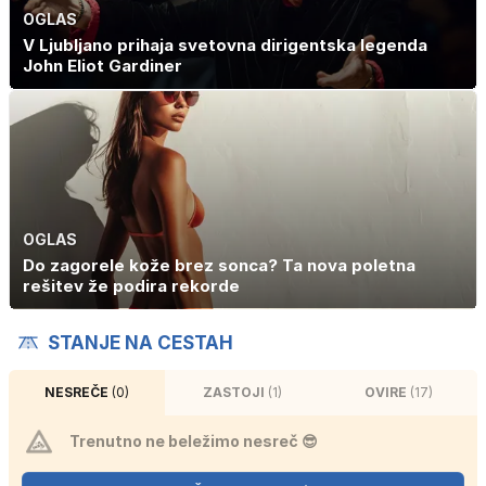
OGLAS
V Ljubljano prihaja svetovna dirigentska legenda
John Eliot Gardiner
OGLAS
Do zagorele kože brez sonca? Ta nova poletna
rešitev že podira rekorde
STANJE NA CESTAH
NESREČE
(0)
ZASTOJI
(1)
OVIRE
(17)
Trenutno ne beležimo nesreč 😎