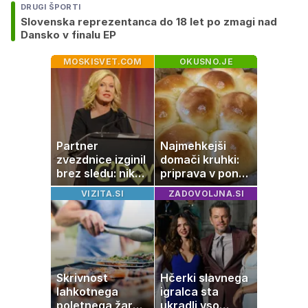
DRUGI ŠPORTI
Slovenska reprezentanca do 18 let po zmagi nad
Dansko v finalu EP
MOSKISVET.COM
OKUSNO.JE
Partner
Najmehkejši
zvezdnice izginil
domači kruhki:
brez sledu: nikoli
priprava v ponvi
ga niso našli,
je trik za popoln
VIZITA.SI
ZADOVOLJNA.SI
nato je prišla še
rezultat
ena tragedija
Skrivnost
Hčerki slavnega
lahkotnega
igralca sta
poletnega žara,
ukradli vso