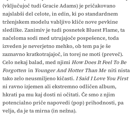
(vključujoč tudi Gracie Adams) je pričakovano
najslabši del celote, in edin, ki po standardnem
trženjskem modelu vabljivo kliče nove pevkine
sledilke. Zanimiv je tudi posnetek Bluest Flame, ta
načeloma sodi med utrujajoče pospešence, toda
izveden je neverjetno mehko, ob tem pa je še
zaznavno kratkotrajajoč, in torej ne moti (preveč).
Celo nekaj balad, med njimi
How Does It Feel To Be
Forgotten
in
Younger And Hotter Than Me
niti nista
tako zelo neusmiljeno kičasti.
I Said I Love You First
ni ravno izjemen ali ekstremno odličen album,
hkrati pa mu kaj dosti ni očitati. Če smo z njim
potencialno priče napovedi (pop) prihodnosti, pa
velja, da je ta mirna (in nežna).