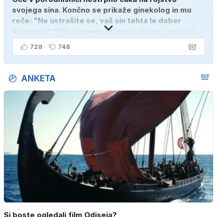
svojega sina. Končno se prikaže ginekolog in mu
reče: "Ne ustrašite se, vaš sin tehta le dober
kilogram!" "Nič čudnega, gospod doktor, saj se z
ženo poznava šele tri mesece."
728
748
ANKETA
Si boste ogledali film Odiseja?