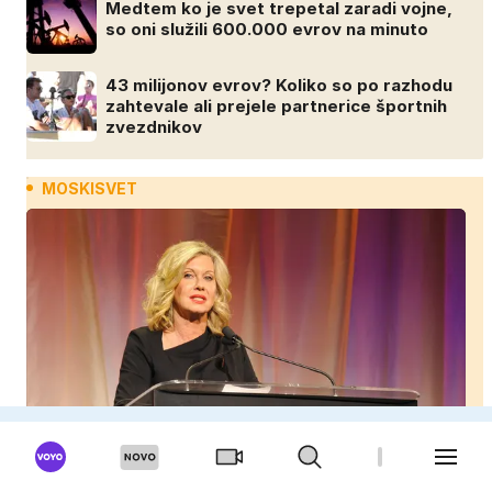
Medtem ko je svet trepetal zaradi vojne,
so oni služili 600.000 evrov na minuto
43 milijonov evrov? Koliko so po razhodu
zahtevale ali prejele partnerice športnih
zvezdnikov
MOSKISVET
Partner zvezdnice izginil brez sledu: nikoli ga niso
našli, nato je prišla še ena tragedija