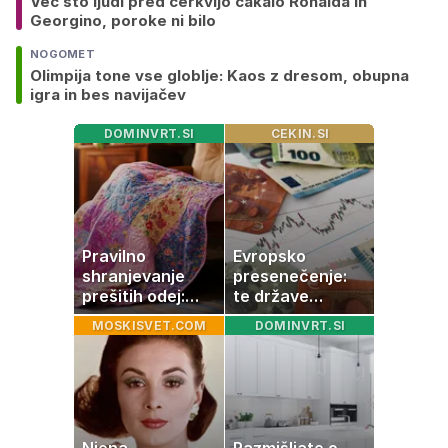
Več sto ljudi pred cerkvijo čakalo Ronalda in
Georgino, poroke ni bilo
NOGOMET
Olimpija tone vse globlje: Kaos z dresom, obupna
igra in bes navijačev
DOMINVRT.SI
CEKIN.SI
Pravilno
Evropsko
shranjevanje
presenečenje:
prešitih odej:
te države
Kako ohraniti
rastejo hitreje
MOSKISVET.COM
DOMINVRT.SI
družinsko
od Nemčije,
dediščino
nekatere celo
večkrat hitreje
Njena
Razmišljate o