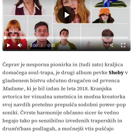
Predvajaj
Loaded
:
0%
Current
0:00
/
Duration
0:00
Predvajaj
Tiho
Celoz
način
Time
Čeprav je nesporna pionirka in (tudi zato) kraljica
domačega soul-trapa, je drugi album pevke
Sheby
v
glasbenem bistvu občutno drugačen od prvenca
Madame
, ki je bil izdan že leta 2018. Kranjska
avtorica ter vizualna umetnica in modna kreatorka
svoj navdih pretežno prepušča sodobni power-pop
soniki. Čvrste harmonije občasno sicer še vedno
begajo tako po senzibilno izvedenih traperskih in
drum'n'bass podlagah, a močnejši vtis puščajo