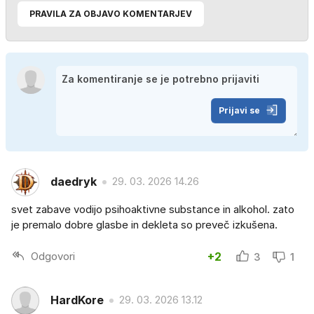
PRAVILA ZA OBJAVO KOMENTARJEV
Prijavi se
daedryk
29. 03. 2026 14.26
svet zabave vodijo psihoaktivne substance in alkohol. zato
je premalo dobre glasbe in dekleta so preveč izkušena.
Odgovori
+2
3
1
HardKore
29. 03. 2026 13.12