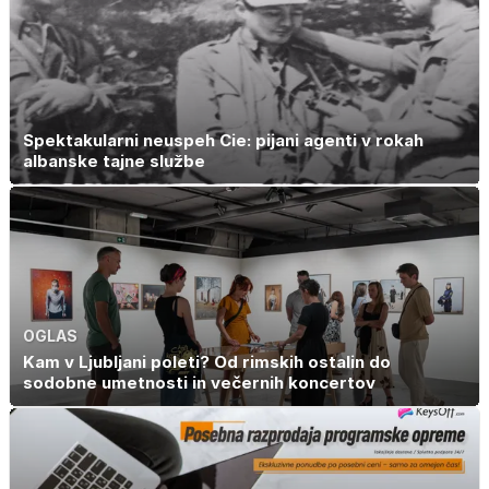
Spektakularni neuspeh Cie: pijani agenti v rokah
albanske tajne službe
OGLAS
Kam v Ljubljani poleti? Od rimskih ostalin do
sodobne umetnosti in večernih koncertov