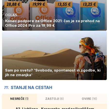
OGLAS
Konec podpore za Office 2021: čas je za prehod na
Office 2024 Pro za 19,99 €
Sam po svetu? 'Svoboda, spontanost in zgodbe, ki
jih ne zmanjka'
STANJE NA CESTAH
NESREČE
(1)
ZASTOJI
(6)
OVIRE
(16)
A2, Ljubljana - Karavanke, pred počivališčem