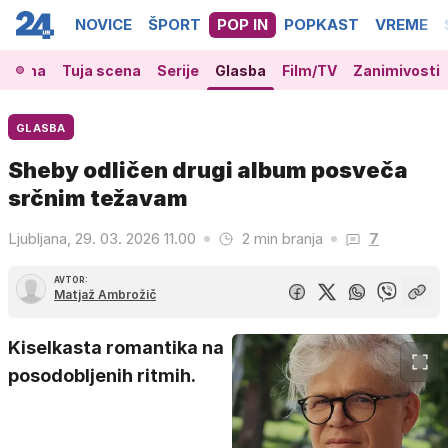
NOVICE
ŠPORT
POP IN
POPKAST
VREME
 scena
Tuja scena
Serije
Glasba
Film/TV
Zanimivosti
GLASBA
Sheby odličen drugi album posveča
srčnim težavam
Ljubljana, 29. 03. 2026 11.00
2 min branja
7
AVTOR:
Matjaž Ambrožič
Kiselkasta romantika na
posodobljenih ritmih.