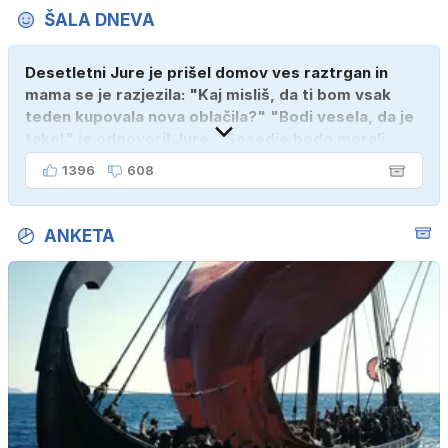
ŠALA DNEVA
Desetletni Jure je prišel domov ves raztrgan in
mama se je razjezila: "Kaj misliš, da ti bom vsak
teden kupovala nova oblačila?" "Bodi vesela, da je
tako!" je odgovoril Jure. "Sosedje bodo morali
kupiti novega sina, tako sem ga prebutal!"
1396
608
ANKETA