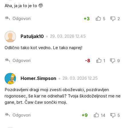
Aha, ja ja to je to 🧓
Odgovori
+3
5
2
Patuljak10
29. 03. 2026 12.45
Odlično tako kot vedno. Le tako naprej!
Odgovori
-8
1
9
Homer.Simpson
29. 03. 2026 12.25
Pozdravljeni dragi moji zvesti oboževalci, pozdravljen
rogonosec, še kar ne odnehaš? Tvoja škodoželjnost me ne
gane, brt. Čaw čaw sončki moji.
Odgovori
+9
14
5