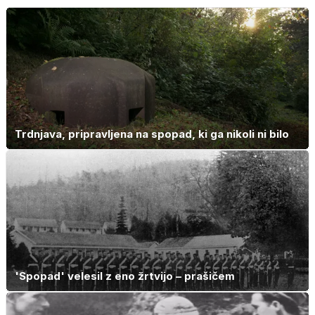
zagotovo doma
skrivnostno
vlogo
Trdnjava, pripravljena na spopad, ki ga nikoli ni bilo
'Spopad' velesil z eno žrtvijo – prašičem