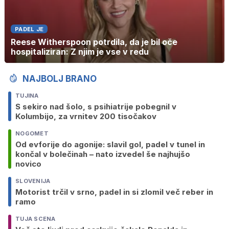
PADEL JE
Reese Witherspoon potrdila, da je bil oče
hospitaliziran: Z njim je vse v redu
NAJBOLJ BRANO
TUJINA
S sekiro nad šolo, s psihiatrije pobegnil v
Kolumbijo, za vrnitev 200 tisočakov
NOGOMET
Od evforije do agonije: slavil gol, padel v tunel in
končal v bolečinah – nato izvedel še najhujšo
novico
SLOVENIJA
Motorist trčil v srno, padel in si zlomil več reber in
ramo
TUJA SCENA