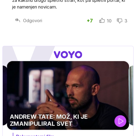
za kakšnu drugo spletno stran, kot pa spletni portal, ki
je namenjen novicam.
Odgovori
+7
10
3