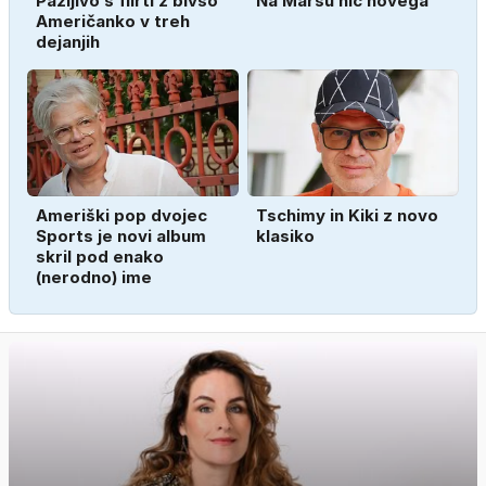
Pazljivo s flirti z bivšo
Na Marsu nič novega
Američanko v treh
dejanjih
Ameriški pop dvojec
Tschimy in Kiki z novo
Sports je novi album
klasiko
skril pod enako
(nerodno) ime