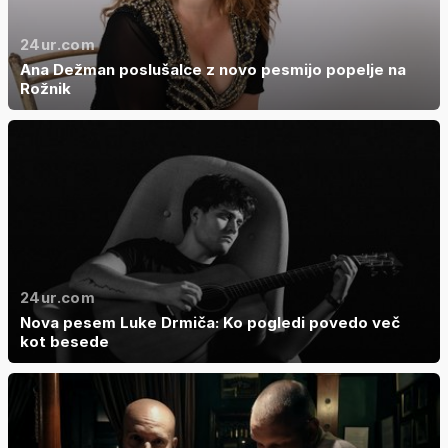
24ur.com
Ana Dežman poslušalce z novo pesmijo popelje na
Rožnik
24ur.com
Nova pesem Luke Drmiča: Ko pogledi povedo več
kot besede