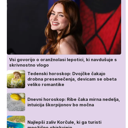
Vsi govorijo o oranžnolasi lepotici, ki navdušuje s
skrivnostno vlogo
Tedenski horoskop: Dvojčke čakajo
drobna presenečenja, devicam se obeta
veliko romantike
Dnevni horoskop: Ribe čaka mirna nedelja,
intuicija škorpijonov bo močna
Najlepši zaliv Korčule, ki ga turisti
množično obiskujejo