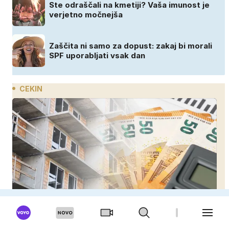
Ste odraščali na kmetiji? Vaša imunost je
verjetno močnejša
Zaščita ni samo za dopust: zakaj bi morali
SPF uporabljati vsak dan
CEKIN
Mislite, da je milijon evrov dovolj za sanjsko
stanovanje? Te številke so šokirale Evropo