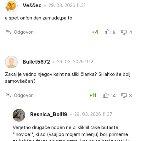
Veščec
29. 03. 2026 11.31
a spet on!en dan zamude,pa to
Odgovori
+4
8
4
Bullet5672
29. 03. 2026 11.12
Zakaj je vedno njegov ksiht na sliki članka? Si lahko še bolj
samovšečen?
Odgovori
+11
14
3
Resnica_Boli19
29. 03. 2026 11.37
Verjetno drugače noben ne bi kliknil take butaste
''novice'', ki so (vsaj po mojem mnenju) bolj primerne