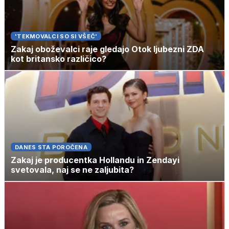
'TEKMOVALCI SO SI VŠEČ'
Zakaj oboževalci raje gledajo Otok ljubezni ZDA
kot britansko različico?
DANES STA POROČENA
Zakaj je producentka Hollandu in Zendayi
svetovala, naj se ne zaljubita?