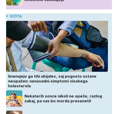
VIZITA
Imenujejo ga tihi ubijalec, saj pogosto ostane
neopažen: nenavadni simptomi visokega
holesterola
Nekaterih sonce nikoli ne opeče, razlog
zakaj, pa vas bo morda presenetil