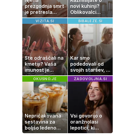
prezgodnja smrt
novi kuhinji?
je pretresla
Oblikovalci
modni svet: za
opozarjajo, da te
VIZITA.SI
BIBALEZE.SI
slavo se je
barve izgubljajo
skrivala
priljubljenost
tragedija
Ste odraščali na
Kar smo
kmetiji? Vaša
podedovali od
imunost je
svojih staršev, ni
verjetno
nujno naša
OKUSNO.JE
ZADOVOLJNA.SI
močnejša
usoda
Nepričakovana
Vsi govorijo o
sestavina za
oranžnolasi
boljšo ledeno
lepotici, ki
kavo, ki jo imate
navdušuje s