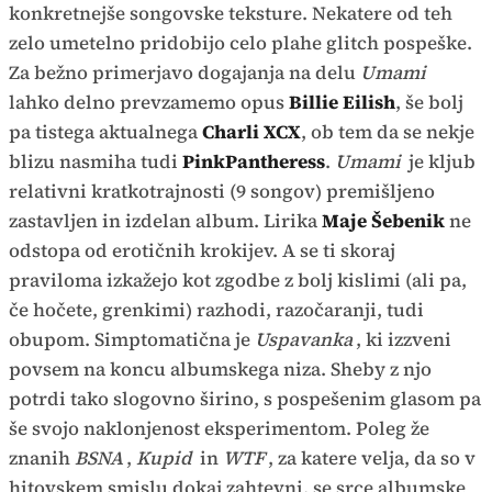
konkretnejše songovske teksture. Nekatere od teh
zelo umetelno pridobijo celo plahe glitch pospeške.
Za bežno primerjavo dogajanja na delu
Umami
lahko delno prevzamemo opus
Billie Eilish
, še bolj
pa tistega aktualnega
Charli XCX
, ob tem da se nekje
blizu nasmiha tudi
PinkPantheress
.
Umami
je kljub
relativni kratkotrajnosti (9 songov) premišljeno
zastavljen in izdelan album. Lirika
Maje Šebenik
ne
odstopa od erotičnih krokijev. A se ti skoraj
praviloma izkažejo kot zgodbe z bolj kislimi (ali pa,
če hočete, grenkimi) razhodi, razočaranji, tudi
obupom. Simptomatična je
Uspavanka
, ki izzveni
povsem na koncu albumskega niza. Sheby z njo
potrdi tako slogovno širino, s pospešenim glasom pa
še svojo naklonjenost eksperimentom. Poleg že
znanih
BSNA
,
Kupid
in
WTF
, za katere velja, da so v
hitovskem smislu dokaj zahtevni, se srce albumske