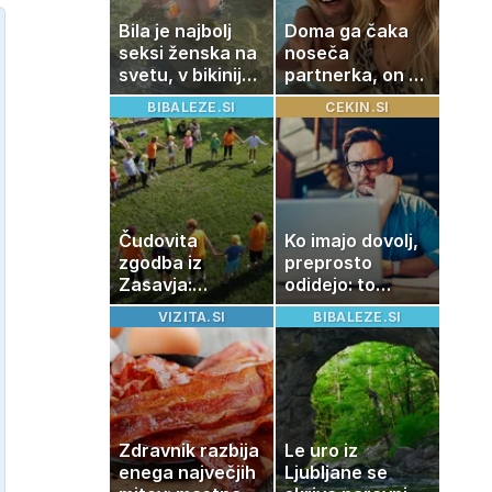
Bila je najbolj
Doma ga čaka
seksi ženska na
noseča
svetu, v bikiniju
partnerka, on pa
znova navdušila
dopustuje z
BIBALEZE.SI
CEKIN.SI
drugo
Čudovita
Ko imajo dovolj,
zgodba iz
preprosto
Zasavja:
odidejo: to
otrokom
znamenje
VIZITA.SI
BIBALEZE.SI
podarjajo nekaj,
najpogosteje da
česar ni mogoče
odpoved
kupiti
Zdravnik razbija
Le uro iz
enega največjih
Ljubljane se