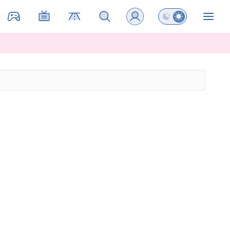
Preklopi barvni na
ZIN