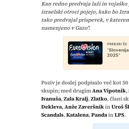
Kan redno predvaja laži in vojaško
izraelski otroci pojejo, kako bo Izra
tako predvajal prispevek, v katere
namenjeno v Gazo".
PREBERI ŠE
'Slovenija
2025'
Poziv je doslej podpisalo več kot 5
skupin; med drugim
Ana Vipotnik
,
Ivanuša
,
Zala Kralj
,
Zlatko
, člani 
Dekleva
,
Anže Zaveršnik
in
Uroš Š
Scandals
,
Katalena
,
Panda
in
LPS
.