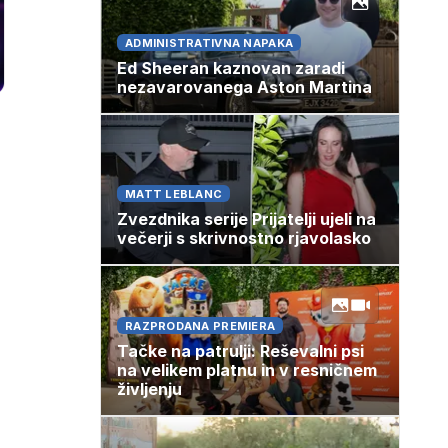
ADMINISTRATIVNA NAPAKA
Ed Sheeran kaznovan zaradi
nezavarovanega Aston Martina
MATT LEBLANC
Zvezdnika serije Prijatelji ujeli na
večerji s skrivnostno rjavolasko
RAZPRODANA PREMIERA
Tačke na patrulji: Reševalni psi
na velikem platnu in v resničnem
življenju