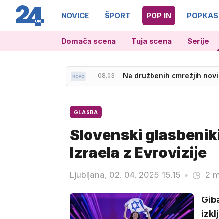
NOVICE
ŠPORT
POP IN
POPKAS
Domača scena
Tuja scena
Serije
08.40
Nepresenetljivo: Argentina 
08.03
Na družbenih omrežjih novi
GLASBA
Slovenski glasbeniki
Izraela z Evrovizije
Ljubljana, 02. 04. 2025 15.15
2 m
Giba
izkl