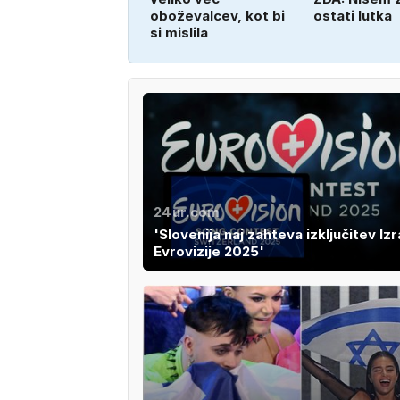
oboževalcev, kot bi
ostati lutka
si mislila
24ur.com
'Slovenija naj zahteva izključitev Izr
Evrovizije 2025'