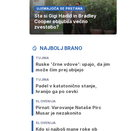
UJEMAJOČA SE PRSTANA
Sta si Gigi Hadid in Bradley
Cooper obljubila večno
zvestobo?
NAJBOLJ BRANO
TUJINA
Ruske 'črne vdove': upajo, da jim
može čim prej ubijejo
TUJINA
Padel v katatonično stanje,
hranijo ga po cevki
SLOVENIJA
Pirnat: Varovanje Nataše Pirc
Musar je nezakonito
SLOVENIJA
Kdo si najbolj mane roke ob