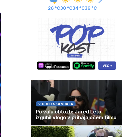
26 °C
30 °C
34 °C
36 °C
V DUHU ŠKANDALA
Po valu obtožb: Jared Leto
izgubil vlogo v prihajajočem filmu