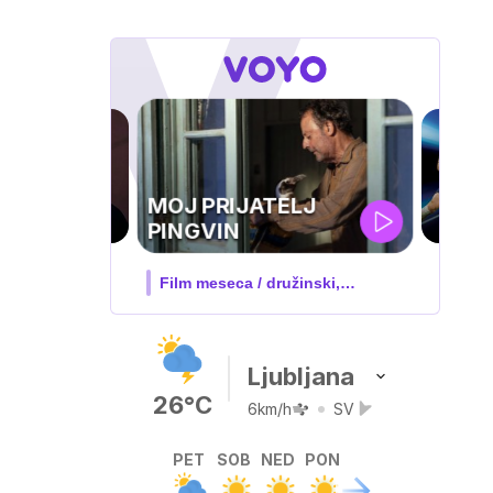
UEFA
SUPERPOKAL
V živo na VOYO: sreda ob 20.30
Ljubljana
26°C
6km/h
SV
PET
SOB
NED
PON