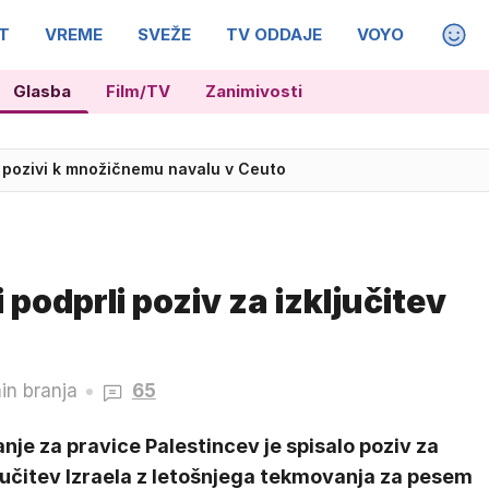
T
VREME
SVEŽE
TV ODDAJE
VOYO
MAGA
Glasba
Film/TV
Zanimivosti
stopila v bran Infantinu
 pozivi k množičnemu navalu v Ceuto
 podprli poziv za izključitev
in branja
65
nje za pravice Palestincev je spisalo poziv za
jučitev Izraela z letošnjega tekmovanja za pesem