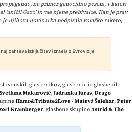
 propagando, na primer genocidno pesem, v kateri
el 'uničil Gazo' in vse njene prebivalce. Kan je prav
m je njihova novinarka podpisala vojaško raketo,
 naj zahteva izključitev Izraela z Evrovizije
0 slovenskih glasbenikov, glasbenic in glasbenih
Svetlana Makarovič
,
Jadranka Juras
,
Drago
skupine
Hamo&Tribute2Love
-
Matevž Šalehar
,
Peter
kerl Kramberger
, glasbene skupine
Astrid & The