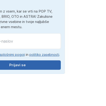
 z vsem, kar se vrti na POP TV,
 BRIO, OTO in ASTRA! Zakulisne
ivne vsebine in tvoje najljubše
a enem mestu.
splošnimi pogoji
in
politiko zasebnosti
.
Prijavi se