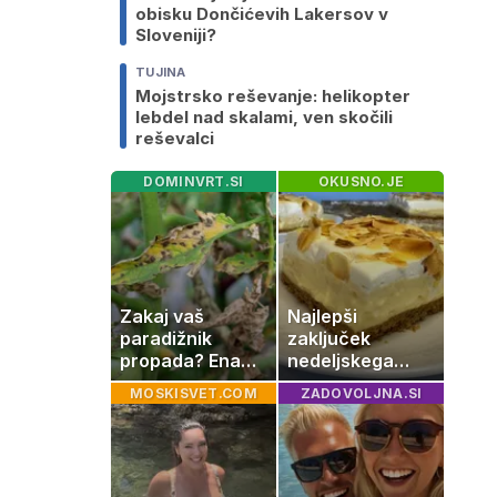
obisku Dončićevih Lakersov v
Sloveniji?
TUJINA
Mojstrsko reševanje: helikopter
lebdel nad skalami, ven skočili
reševalci
DOMINVRT.SI
OKUSNO.JE
Zakaj vaš
Najlepši
paradižnik
zaključek
propada? Ena
nedeljskega
napaka lahko
kosila: 8 sladic
MOSKISVET.COM
ZADOVOLJNA.SI
uniči rastline –
brez peke, ki se
tako jih rešite
jih vsi veselijo