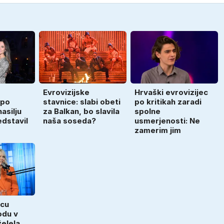
Evrovizijske
Hrvaški evrovizijec
 po
stavnice: slabi obeti
po kritikah zaradi
asilju
za Balkan, bo slavila
spolne
dstavil
naša soseda?
usmerjenosti: Ne
zamerim jim
ncu
odu v
elela