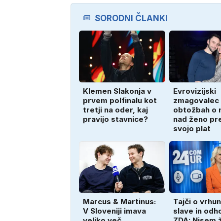
SORODNI ČLANKI
Klemen Slakonja v
Evrovizijski
prvem polfinalu kot
zmagovalec
tretji na oder, kaj
obtožbah o n
pravijo stavnice?
nad ženo pre
svojo plat
Marcus & Martinus:
Tajči o vrhu
V Sloveniji imava
slave in odh
veliko več
ZDA: Nisem ž