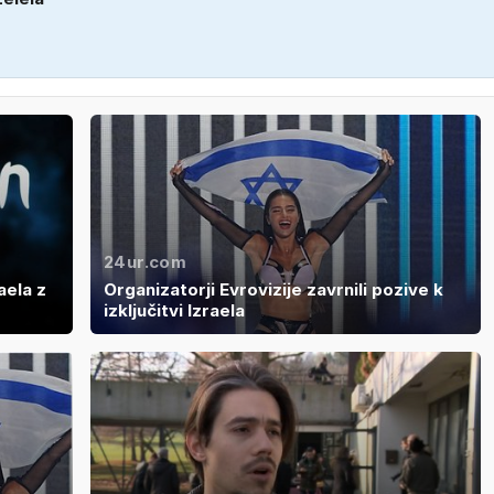
24ur.com
aela z
Organizatorji Evrovizije zavrnili pozive k
izključitvi Izraela