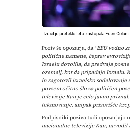
Izrael je preteklo leto zastopala Eden Golan 
Poziv še opozarja, da
"EBU vedno zno
politične namene, čeprav evrovizijs
Izraelu dovolila, da predvaja posne
ozemelj, kot da pripadajo Izraelu. K
in zagotovil izraelsko sodelovanje
povsem očitno šlo za političen po
televizije Kan je celo javno priznal
tekmovanje, ampak prizorišče krepi
Podpisniki poziva tudi opozarjajo 
nacionalne televizije Kan, navodil 