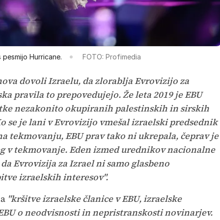
s pesmijo Hurricane.
FOTO: Profimedia
va dovoli Izraelu, da zlorablja Evrovizijo za
ka pravila to prepovedujejo. Že leta 2019 je EBU
tke nezakonito okupiranih palestinskih in sirskih
o se je lani v Evrovizijo vmešal izraelski predsednik
 na tekmovanju, EBU prav tako ni ukrepala, čeprav je
seg v tekmovanje. Eden izmed urednikov nacionalne
, da Evrovizija za Izrael ni samo glasbeno
tve izraelskih interesov".
na
"kršitve izraelske članice v EBU, izraelske
EBU o neodvisnosti in nepristranskosti novinarjev.