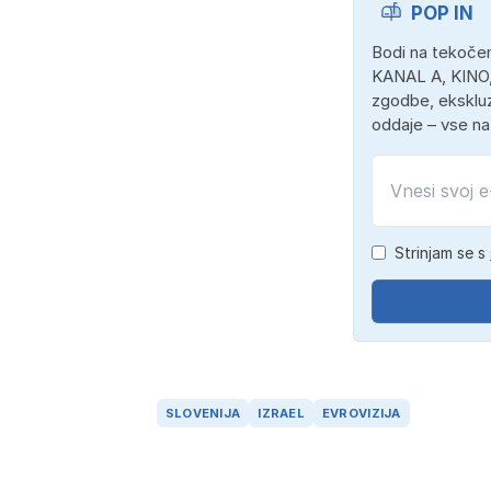
POP IN
Bodi na tekočem
KANAL A, KINO,
zgodbe, ekskluz
oddaje – vse n
Strinjam se s
SLOVENIJA
IZRAEL
EVROVIZIJA