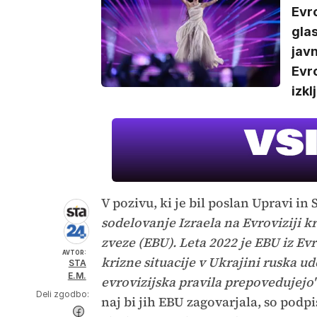
Evro
glas
javn
Evro
izkl
V pozivu, ki je bil poslan Upravi in
sodelovanje Izraela na Evroviziji kr
zveze (EBU). Leta 2022 je EBU iz Evro
AVTOR:
krizne situacije v Ukrajini ruska ud
STA
E.M.
evrovizijska pravila prepovedujejo"
Deli zgodbo:
naj bi jih EBU zagovarjala, so podpis