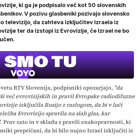
vizije, ki ga je podpisalo več kot 50 slovenskih
benikov. V pozivu glasbeniki pozivajo slovensko
o televizijo, da zahteva izključitev Izraela iz
vizije ter da izstopi iz Evrovizije, če Izrael ne bo
jučen.
 Svetu RTV Slovenija, podpisniki opozarjajo,
"da
ši več evrovizijskih in pravil Evropske radiodifuzne
vizije izključila Rusijo z razlogom, da bi v luči
eležba Evrovizijo spravila na slab glas, kar
.
Prav zato in v skladu s pravili enakopravnosti, ki
niki prepričani, da bi bilo nujno Izrael izključiti iz