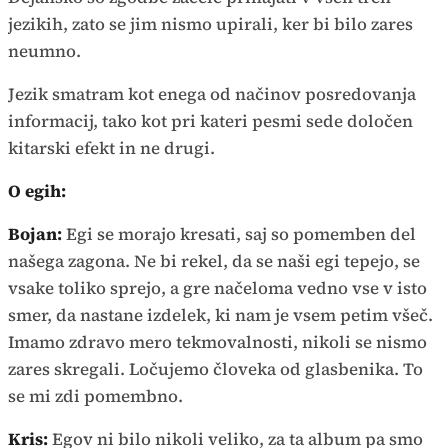
jezikih, zato se jim nismo upirali, ker bi bilo zares
neumno.
Jezik smatram kot enega od načinov posredovanja
informacij, tako kot pri kateri pesmi sede določen
kitarski efekt in ne drugi.
O egih:
Bojan:
Egi se morajo kresati, saj so pomemben del
našega zagona. Ne bi rekel, da se naši egi tepejo, se
vsake toliko sprejo, a gre načeloma vedno vse v isto
smer, da nastane izdelek, ki nam je vsem petim všeč.
Imamo zdravo mero tekmovalnosti, nikoli se nismo
zares skregali. Ločujemo človeka od glasbenika. To
se mi zdi pomembno.
Kris:
Egov ni bilo nikoli veliko, za ta album pa smo