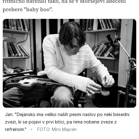
ritmično narezali tako, da se v Morsejevi abecedi
prebere "baby boo".
Jan: "Dejansko ima veliko naših pesmi naslov po neki besedni
zvezi, ki se pojavi v prvi kitici, pa nima nobene zveze z
refrenom."
FOTO: Miro Majcen