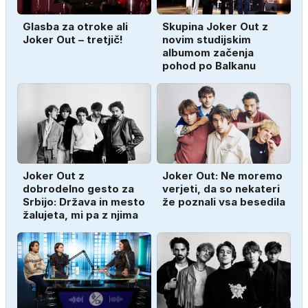
Glasba za otroke ali
Skupina Joker Out z
Joker Out – tretjič!
novim studijskim
albumom začenja
pohod po Balkanu
Joker Out z
Joker Out: Ne moremo
dobrodelno gesto za
verjeti, da so nekateri
Srbijo: Država in mesto
že poznali vsa besedila
žalujeta, mi pa z njima