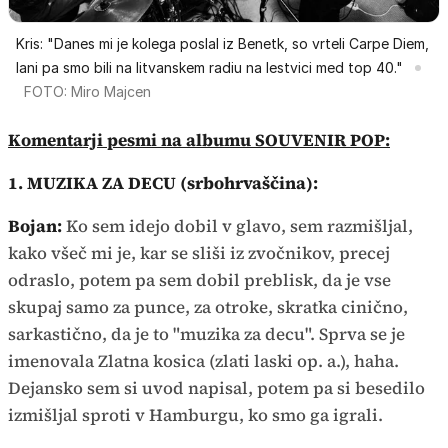
Kris: "Danes mi je kolega poslal iz Benetk, so vrteli Carpe Diem,
lani pa smo bili na litvanskem radiu na lestvici med top 40."
FOTO: Miro Majcen
Komentarji pesmi na albumu SOUVENIR POP:
1. MUZIKA ZA DECU (srbohrvaščina):
Bojan:
Ko sem idejo dobil v glavo, sem razmišljal,
kako všeč mi je, kar se sliši iz zvočnikov, precej
odraslo, potem pa sem dobil preblisk, da je vse
skupaj samo za punce, za otroke, skratka cinično,
sarkastično, da je to "muzika za decu". Sprva se je
imenovala Zlatna kosica (zlati laski op. a.), haha.
Dejansko sem si uvod napisal, potem pa si besedilo
izmišljal sproti v Hamburgu, ko smo ga igrali.