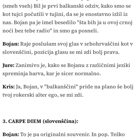
(smeh vseh) Bil je prvi balkanski odziv, kako smo se
kot tujci počutili v tujini, da se je enostavno izlil iz
nas. Bojan pa je imel besedilo "šta bih ja u ovoj crnoj
noći bez tebe radio" in smo ga posneli.
Bojan:
Raje poslušam svoj glas v srbohrvaščini kot v
slovenščini, pozicija glasu se mi zdi bolj prava.
Jure:
Zanimivo je, kako se Bojanu z različnimi jeziki
spreminja barva, kar je sicer normalno.
Kris:
Ja, Bojan, v "balkanščini" pride na plano še bolj
tvoj rokerski alter ego, se mi zdi.
3. CARPE DIEM (slovenščina):
Bojan:
To je pa originalni souvenir. In pop. Težko