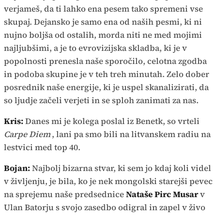
verjameš, da ti lahko ena pesem tako spremeni vse
skupaj. Dejansko je samo ena od naših pesmi, ki ni
nujno boljša od ostalih, morda niti ne med mojimi
najljubšimi, a je to evrovizijska skladba, ki je v
popolnosti prenesla naše sporočilo, celotna zgodba
in podoba skupine je v teh treh minutah. Zelo dober
posrednik naše energije, ki je uspel skanalizirati, da
so ljudje začeli verjeti in se sploh zanimati za nas.
Kris:
Danes mi je kolega poslal iz Benetk, so vrteli
Carpe Diem
, lani pa smo bili na litvanskem radiu na
lestvici med top 40.
Bojan:
Najbolj bizarna stvar, ki sem jo kdaj koli videl
v življenju, je bila, ko je nek mongolski starejši pevec
na sprejemu naše predsednice
Nataše Pirc Musar
v
Ulan Batorju s svojo zasedbo odigral in zapel v živo