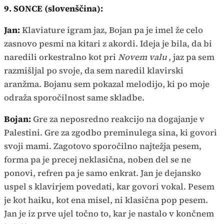
9. SONCE (slovenščina):
Jan:
Klaviature igram jaz, Bojan pa je imel že celo
zasnovo pesmi na kitari z akordi. Ideja je bila, da bi
naredili orkestralno kot pri
Novem valu
, jaz pa sem
razmišljal po svoje, da sem naredil klavirski
aranžma. Bojanu sem pokazal melodijo, ki po moje
odraža sporočilnost same skladbe.
Bojan:
Gre za neposredno reakcijo na dogajanje v
Palestini. Gre za zgodbo preminulega sina, ki govori
svoji mami. Zagotovo sporočilno najtežja pesem,
forma pa je precej neklasična, noben del se ne
ponovi, refren pa je samo enkrat. Jan je dejansko
uspel s klavirjem povedati, kar govori vokal. Pesem
je kot haiku, kot ena misel, ni klasična pop pesem.
Jan je iz prve ujel točno to, kar je nastalo v končnem