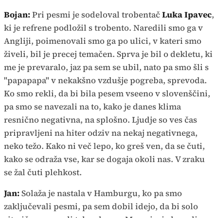
Bojan:
Pri pesmi je sodeloval trobentač
Luka Ipavec
,
ki je refrene podložil s trobento. Naredili smo ga v
Angliji, poimenovali smo ga po ulici, v kateri smo
živeli, bil je precej temačen. Sprva je bil o dekletu, ki
me je prevaralo, jaz pa sem se ubil, nato pa smo šli s
"papapapa" v nekakšno vzdušje pogreba, sprevoda.
Ko smo rekli, da bi bila pesem vseeno v slovenščini,
pa smo se navezali na to, kako je danes klima
resnično negativna, na splošno. Ljudje so ves čas
pripravljeni na hiter odziv na nekaj negativnega,
neko težo. Kako ni več lepo, ko greš ven, da se čuti,
kako se odraža vse, kar se dogaja okoli nas. V zraku
se žal čuti plehkost.
Jan:
Solaža je nastala v Hamburgu, ko pa smo
zaključevali pesmi, pa sem dobil idejo, da bi solo