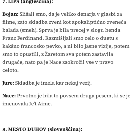
7. LIPS (angleščina):
Bojan:
Slišali smo, da je veliko denarja v glasbi za
filme, zato skladba zveni kot apokaliptično zveneča
balada (smeh). Sprva je bila precej v slogu benda
Franz Ferdinand. Razmišljali smo celo o duetu s
kakšno francosko pevko, a ni bilo jasne vizije, potem
smo to opustili, z Žaretom sva potem zastavila
drugače, nato pa je Nace zaokrožil vse v pravo
celoto.
Jure:
Skladba je imela kar nekaj vezij.
Nace:
Prvotno je bila to povsem druga pesem, ki se je
imenovala Je't Aime.
8. MESTO DUHOV (slovenščina):