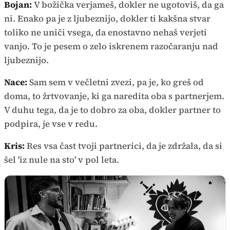
Bojan:
V božička verjameš, dokler ne ugotoviš, da ga
ni. Enako pa je z ljubeznijo, dokler ti kakšna stvar
toliko ne uniči vsega, da enostavno nehaš verjeti
vanjo. To je pesem o zelo iskrenem razočaranju nad
ljubeznijo.
Nace:
Sam sem v večletni zvezi, pa je, ko greš od
doma, to žrtvovanje, ki ga naredita oba s partnerjem.
V duhu tega, da je to dobro za oba, dokler partner to
podpira, je vse v redu.
Kris:
Res vsa čast tvoji partnerici, da je zdržala, da si
šel 'iz nule na sto' v pol leta.