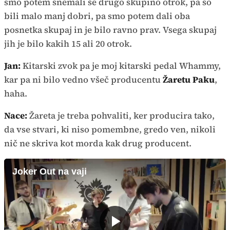
smo potem snemali še drugo skupino otrok, pa so
bili malo manj dobri, pa smo potem dali oba
posnetka skupaj in je bilo ravno prav. Vsega skupaj
jih je bilo kakih 15 ali 20 otrok.
Jan:
Kitarski zvok pa je moj kitarski pedal Whammy,
kar pa ni bilo vedno všeč producentu
Žaretu Paku
,
haha.
Nace:
Žareta je treba pohvaliti, ker producira tako,
da vse stvari, ki niso pomembne, gredo ven, nikoli
nič ne skriva kot morda kak drug producent.
Joker Out na vaji