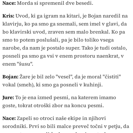
Nace:
Morda si spremenil dve besedi.
Kris:
Uvod, ki ga igram na kitari, je Bojan naredil na
klavirju, ko pa smo ga snemali, sem imel v glavi, da
bo klavirski uvod, zraven sem malo brenkal. Ko pa
smo to potem poslušali, pa je bilo toliko vsega
narobe, da nam je postalo super. Tako je tudi ostalo,
posneli pa smo ga vsi v enem prostoru naenkrat, v
enem "šusu".
Bojan:
Žare je bil zelo "vesel", da je moral "čistiti"
vokal (smeh), ki smo ga posneli v kuhinji.
Jure:
To je ena izmed pesmi, na katerem imamo
goste, tokrat otroški zbor na koncu pesmi.
Nace:
Zapeli so otroci naše ekipe in njihovi
sorodniki. Prvi so bili malce preveč točni v petju, da