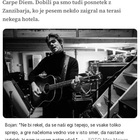
Carpe Diem. Dobili pa smo tudi posnetek z
Zanzibarja, ko je pesem nekdo zaigral na terasi
nekega hotela.
Bojan: "Ne bi rekel, da se naši egi tepejo, se vsake toliko
sprejo, a gre načeloma vedno vse v isto smer, da nastane
izdelek, ki nam je vsem petim všeč."
FOTO: Miro Majcen