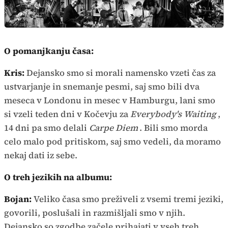
O pomanjkanju časa:
Kris:
Dejansko smo si morali namensko vzeti čas za
ustvarjanje in snemanje pesmi, saj smo bili dva
meseca v Londonu in mesec v Hamburgu, lani smo
si vzeli teden dni v Kočevju za
Everybody's Waiting
,
14 dni pa smo delali
Carpe Diem
. Bili smo morda
celo malo pod pritiskom, saj smo vedeli, da moramo
nekaj dati iz sebe.
O treh jezikih na albumu:
Bojan:
Veliko časa smo preživeli z vsemi tremi jeziki,
govorili, poslušali in razmišljali smo v njih.
Dejansko so zgodbe začele prihajati v vseh treh