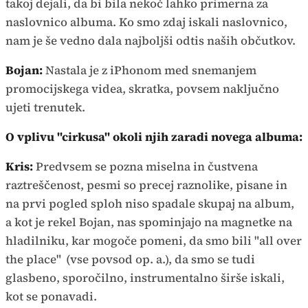
takoj dejali, da bi bila nekoč lahko primerna za
naslovnico albuma. Ko smo zdaj iskali naslovnico,
nam je še vedno dala najboljši odtis naših občutkov.
Bojan:
Nastala je z iPhonom med snemanjem
promocijskega videa, skratka, povsem naključno
ujeti trenutek.
O vplivu "cirkusa" okoli njih zaradi novega albuma:
Kris:
Predvsem se pozna miselna in čustvena
raztreščenost, pesmi so precej raznolike, pisane in
na prvi pogled sploh niso spadale skupaj na album,
a kot je rekel Bojan, nas spominjajo na magnetke na
hladilniku, kar mogoče pomeni, da smo bili "all over
the place"
(vse povsod op. a.), da smo se tudi
glasbeno, sporočilno, instrumentalno širše iskali,
kot se ponavadi.