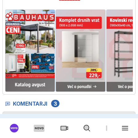
KOMENTARJI
3
Opozorilo:
297. členu Kazenskega zakonika je posameznik
kazensko odgovoren za javno spodbujanje sovraštva,
nasilja ali nestrpnosti.