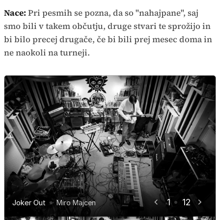
Nace:
Pri pesmih se pozna, da so "nahajpane", saj
smo bili v takem občutju, druge stvari te sprožijo in
bi bilo precej drugače, če bi bili prej mesec doma in
ne naokoli na turneji.
1
12
Joker Out
Joker Out
Joker Out
Joker Out
Joker Out
Joker Out
Joker Out
Joker Out
Joker Out
Joker Out
Joker Out
Joker Out
Miro Majcen
Miro Majcen
Miro Majcen
Miro Majcen
Miro Majcen
Miro Majcen
Miro Majcen
Miro Majcen
Miro Majcen
Miro Majcen
Miro Majcen
Miro Majcen