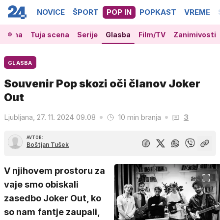
NOVICE
ŠPORT
POP IN
POPKAST
VREME
 scena
Tuja scena
Serije
Glasba
Film/TV
Zanimivosti
GLASBA
Souvenir Pop skozi oči članov Joker
Out
Ljubljana, 27. 11. 2024 09.08
10 min branja
3
AVTOR:
Boštjan Tušek
V njihovem prostoru za
vaje smo obiskali
zasedbo Joker Out, ko
so nam fantje zaupali,