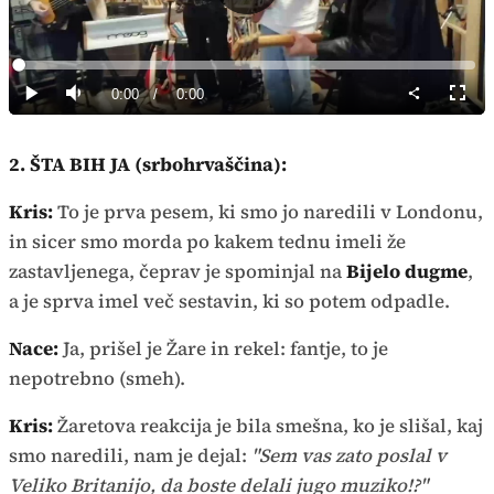
Predvajaj
Loaded
:
0%
Current
0:00
/
Duration
0:00
Predvajaj
Tiho
Celoz
način
Time
2. ŠTA BIH JA (srbohrvaščina):
Kris:
To je prva pesem, ki smo jo naredili v Londonu,
in sicer smo morda po kakem tednu imeli že
zastavljenega, čeprav je spominjal na
Bijelo dugme
,
a je sprva imel več sestavin, ki so potem odpadle.
Nace:
Ja, prišel je Žare in rekel: fantje, to je
nepotrebno (smeh).
Kris:
Žaretova reakcija je bila smešna, ko je slišal, kaj
smo naredili, nam je dejal:
"Sem vas zato poslal v
Veliko Britanijo, da boste delali jugo muziko!?"