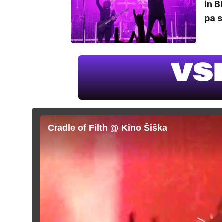
in B
pa s
Cradle of Filth @ Kino Šiška