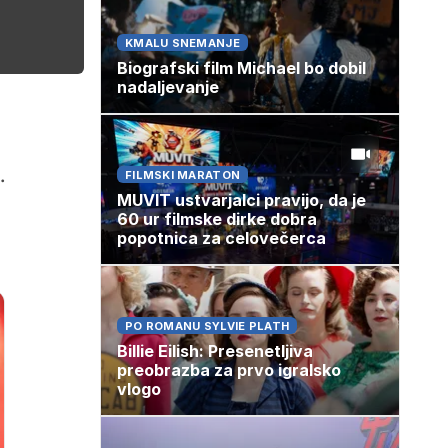
KMALU SNEMANJE
Biografski film Michael bo dobil
nadaljevanje
.
FILMSKI MARATON
MUVIT ustvarjalci pravijo, da je
60 ur filmske dirke dobra
popotnica za celovečerca
PO ROMANU SYLVIE PLATH
Billie Eilish: Presenetljiva
preobrazba za prvo igralsko
vlogo