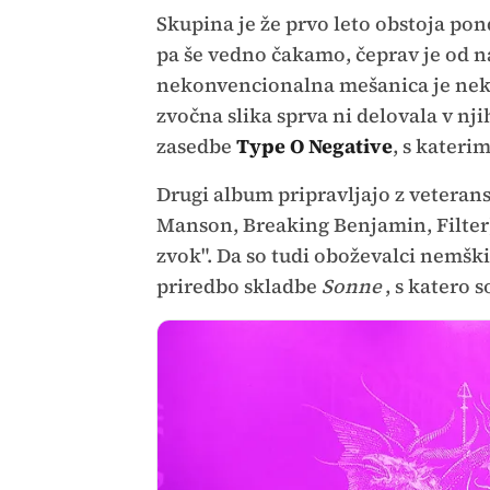
Skupina je že prvo leto obstoja pon
pa še vedno čakamo, čeprav je od na
nekonvencionalna mešanica je neka
zvočna slika sprva ni delovala v nj
zasedbe
Type O Negative
, s kateri
Drugi album pripravljajo z veter
Manson, Breaking Benjamin, Filter
zvok". Da so tudi oboževalci nemški
priredbo skladbe
Sonne
, s katero 