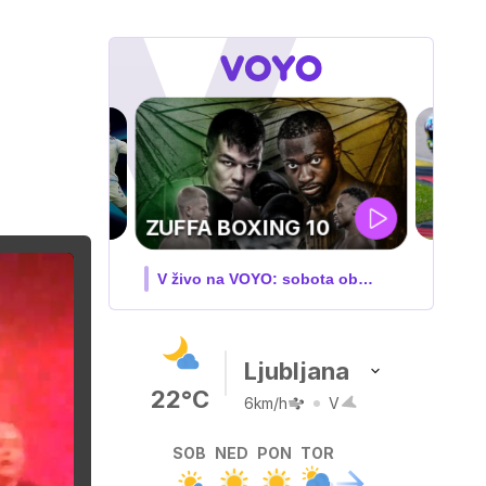
MOTOGP . VN
VELIKE BRITANIJE
V živo na VOYO: PET-NED
Ljubljana
22°C
6km/h
V
SOB
NED
PON
TOR