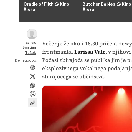
Cradle of Filth @ Kino
Butcher Babies @ Kino
Šiška
Šiška
Večer je že okoli 18.30 pričela ne
AVTOR:
Boštjan
frontmanka
Larissa Vale
, v njihovi
Tušek
Počasi zbirajoča se publika jim je 
Deli zgodbo:
eksplozivnega vokalnega podajanja 
zbirajočega se občinstva.