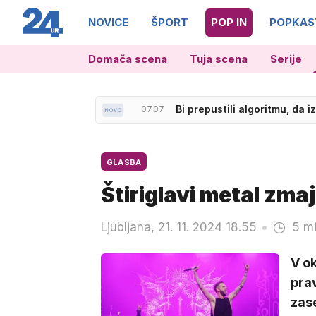
NOVICE
ŠPORT
POP IN
POPKAS
Domača scena
Tuja scena
Serije
07.07
Bi prepustili algoritmu, da
07.39
Po poletnem premoru znova z
GLASBA
Štiriglavi metal zmaj
Ljubljana, 21. 11. 2024 18.55
5 mi
V ok
prav
zase