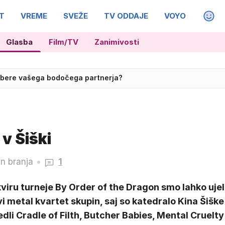
T
VREME
SVEŽE
TV ODDAJE
VOYO
MAGA
Glasba
Film/TV
Zanimivosti
 izbere vašega bodočega partnerja?
ares: kvalifikacije in sprint v Silverstonu
 v Šiški
n branja
1
viru turneje By Order of the Dragon smo lahko ujel
i metal kvartet skupin, saj so katedralo Kina Šiške
dli Cradle of Filth, Butcher Babies, Mental Cruelty