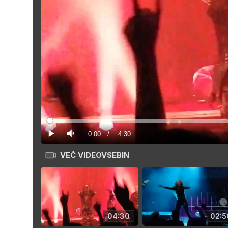
Loaded
:
3.70%
Current
0:00
/
Duration
4:30
Predvajaj
Tiho
VEČ VIDEOVSEBIN
Time
04:30
02:5