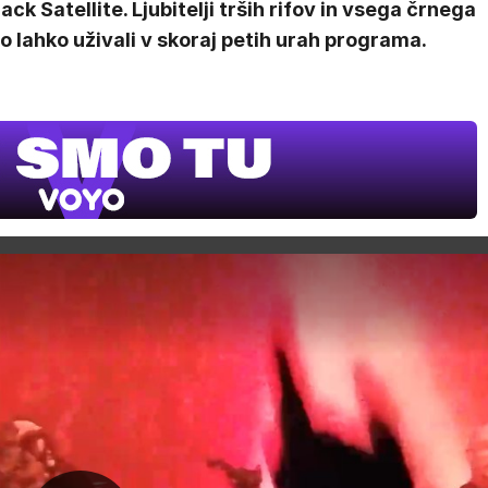
lack Satellite. Ljubitelji trših rifov in vsega črnega
o lahko uživali v skoraj petih urah programa.