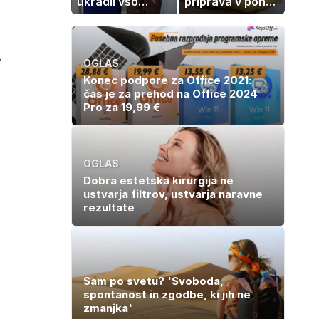
ukradli vso
priprava v ponvi
pozornost
je trik za popoln
rezultat
.
OGLAS
Konec podpore za Office 2021:
čas je za prehod na Office 2024
Pro za 19,99 €
OGLAS
Dobra estetska kirurgija ne
ustvarja filtrov, ustvarja naravne
rezultate
Sam po svetu? 'Svoboda,
spontanost in zgodbe, ki jih ne
zmanjka'