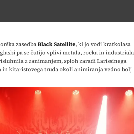
wyorška zasedba
Black Satellite
, ki jo vodi kratkolasa
 glasbi pa se čutijo vplivi metala, rocka in industriala
prisluhnila z zanimanjem, sploh zaradi Larissinega
in kitaristovega truda okoli animiranja vedno bolj