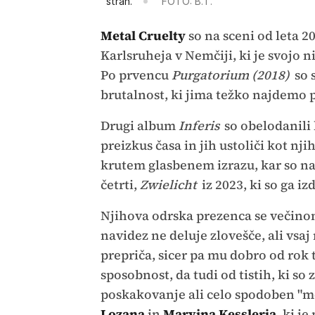
stran.
FOTO: B.T.
Metal Cruelty
so na sceni od leta 20
Karlsruheja v Nemčiji, ki je svojo 
Po prvencu
Purgatorium (2018)
so s
brutalnost, ki jima težko najdemo 
Drugi album
Inferis
so obelodanili 
preizkus časa in jih ustoliči kot nj
krutem glasbenem izrazu, kar so nad
četrti,
Zwielicht
iz 2023, ki so ga iz
Njihova odrska prezenca se večinom
navidez ne deluje zlovešče, ali vsaj
prepriča, sicer pa mu dobro od rok
sposobnost, da tudi od tistih, ki so 
poskakovanje ali celo spodoben "mos
Lozana
in
Marvina Kesslerja
, ki j