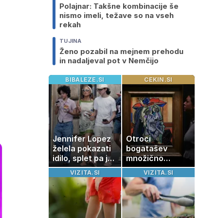
Polajnar: Takšne kombinacije še
nismo imeli, težave so na vseh
rekah
TUJINA
Ženo pozabil na mejnem prehodu
in nadaljeval pot v Nemčijo
BIBALEZE.SI
CEKIN.SI
Jennifer Lopez
Otroci
želela pokazati
bogatašev
idilo, splet pa je
množično
razburila ena
prodajajo
VIZITA.SI
VIZITA.SI
stvar
družinske
zbirke: raje
imajo denar kot
umetnine