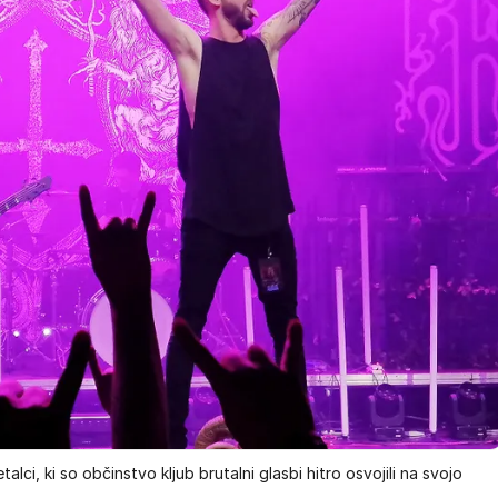
ci, ki so občinstvo kljub brutalni glasbi hitro osvojili na svojo