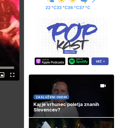
22 °C
33 °C
36 °C
37 °C
Slika
Celozaslonski
v
način
sliki
ZASLUŽENI ODDIH
Kaj je vrhunec poletja znanih
Slovencev?