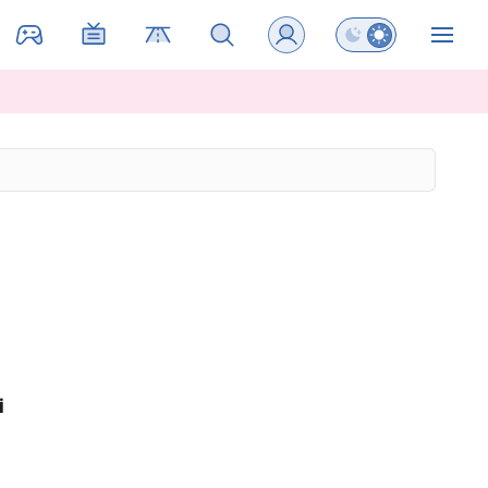
Preklopi barvni na
ZIN
i