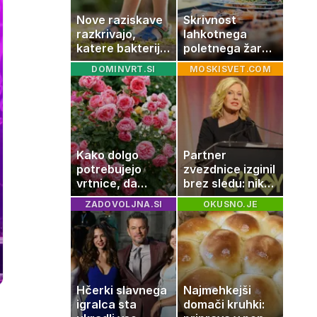
Nove raziskave
Skrivnost
razkrivajo,
lahkotnega
katere bakterije
poletnega žara,
na koži privlačijo
po katerem ne
DOMINVRT.SI
MOSKISVET.COM
komarje
boste
potrebovali
popoldanskega
spanca
Kako dolgo
Partner
potrebujejo
zvezdnice izginil
vrtnice, da
brez sledu: nikoli
zrastejo? Vse o
ga niso našli,
ZADOVOLJNA.SI
OKUSNO.JE
rasti, cvetenju
nato je prišla še
in negi vrtnic
ena tragedija
Hčerki slavnega
Najmehkejši
igralca sta
domači kruhki: