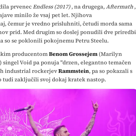
dila prvenec
Endless (2017)
, na drugega,
Aftermath
,
jave minilo že vsaj pet let. Njihova
j, čemur je vredno prisluhniti, četudi morda sama
ihov prid. Med drugim so doslej ponudili dve priredbi
ma so se poklonili pokojnemu Petru Steelu.
anskim producentom
Benom Grossejem
(Marilyn
) singel Void pa ponuja "drzen, elegantno temačen
h industrial rockerjev
Rammstein
, pa so pokazali s
so tudi zaključili svoj dokaj kratek nastop.