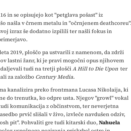
16 in se opisujejo kot "petglava pošast" iz
nišo našla v črnem metalu in "očrnjenem deathcoreu"
voj izraz še dodatno izpilili ter našli fokus in
primerjavo.
leta 2019, ploščo pa ustvarili z namenom, da zdrži
ihov lastni žanr, ki je pravi mogočni opus njihovem
aljevali tudi na tretji plošči
A Hill to Die Upon
ter
dali za založbo
Century Media.
a kanalizira preko frontmana Lucasa Nikolaija, ki
 ne do trenutka, ko odpre usta. Njegov "growl" vokal
 tudi komunikacija z občinstvom, ter neverjetna
zasedbo prvič slišali v živo, izvleče navdušen odziv,
h pit". Pohvaliti gre tudi kitarski duo,
Nahuela
e poleg uspešnega poziranja priskrbel ostre in