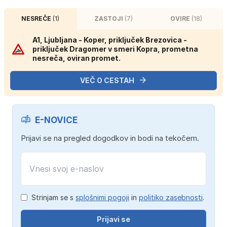
NESREČE
(1)
ZASTOJI
(7)
OVIRE
(18)
A1, Ljubljana - Koper, priključek Brezovica -
priključek Dragomer v smeri Kopra, prometna
nesreča, oviran promet.
VEČ O CESTAH
E-NOVICE
Prijavi se na pregled dogodkov in bodi na tekočem.
Strinjam se s
splošnimi pogoji
in
politiko zasebnosti
.
Prijavi se