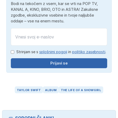
Bodi na tekočem z vsem, kar se vrti na POP TV,
KANAL A, KINO, BRIO, OTO in ASTRA! Zakulisne
zgodbe, ekskluzivne vsebine in tvoje najljubše
oddaje – vse na enem mestu.
Strinjam se s
splošnimi pogoji
in
politiko zasebnosti
.
Prijavi se
TAYLOR SWIFT
ALBUM
THE LIFE OF A SHOWGIRL