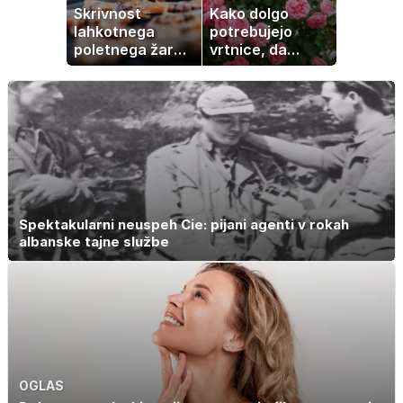
Skrivnost
Kako dolgo
lahkotnega
potrebujejo
poletnega žara,
vrtnice, da
po katerem ne
zrastejo? Vse o
boste
rasti, cvetenju in
potrebovali
negi vrtnic
popoldanskega
spanca
Spektakularni neuspeh Cie: pijani agenti v rokah
albanske tajne službe
OGLAS