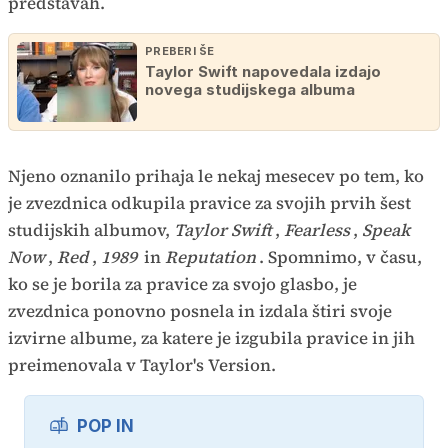
predstavah.
PREBERI ŠE
Taylor Swift napovedala izdajo
novega studijskega albuma
Njeno oznanilo prihaja le nekaj mesecev po tem, ko
je zvezdnica odkupila pravice za svojih prvih šest
studijskih albumov,
Taylor Swift
,
Fearless
,
Speak
Now
,
Red
,
1989
in
Reputation
. Spomnimo, v času,
ko se je borila za pravice za svojo glasbo, je
zvezdnica ponovno posnela in izdala štiri svoje
izvirne albume, za katere je izgubila pravice in jih
preimenovala v Taylor's Version.
POP IN