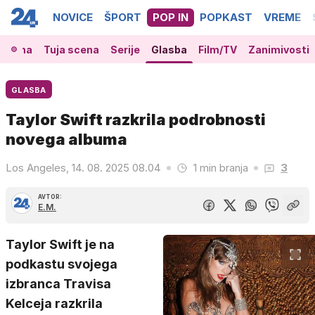
NOVICE
ŠPORT
POP IN
POPKAST
VREME
 scena
Tuja scena
Serije
Glasba
Film/TV
Zanimivosti
GLASBA
Taylor Swift razkrila podrobnosti
novega albuma
Los Angeles, 14. 08. 2025 08.04
1 min branja
3
AVTOR:
E.M.
Taylor Swift je na
podkastu svojega
izbranca Travisa
Kelceja razkrila