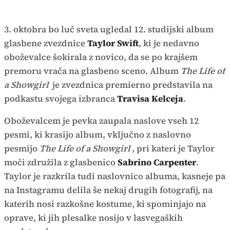
3. oktobra bo luč sveta ugledal 12. studijski album
glasbene zvezdnice
Taylor Swift
, ki je nedavno
oboževalce šokirala z novico, da se po krajšem
premoru vrača na glasbeno sceno. Album
The Life of
a Showgirl
je zvezdnica premierno predstavila na
podkastu svojega izbranca
Travisa Kelceja
.
Oboževalcem je pevka zaupala naslove vseh 12
pesmi, ki krasijo album, vključno z naslovno
pesmijo
The Life of a Showgirl
, pri kateri je Taylor
moči združila z glasbenico
Sabrino Carpenter
.
Taylor je razkrila tudi naslovnico albuma, kasneje pa
na Instagramu delila še nekaj drugih fotografij, na
katerih nosi razkošne kostume, ki spominjajo na
oprave, ki jih plesalke nosijo v lasvegaških