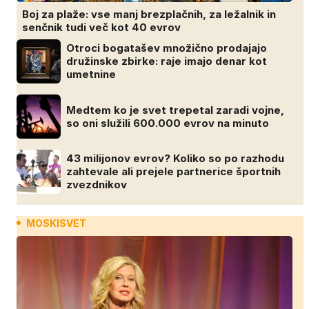
Boj za plaže: vse manj brezplačnih, za ležalnik in
senčnik tudi več kot 40 evrov
Otroci bogatašev množično prodajajo
družinske zbirke: raje imajo denar kot
umetnine
Medtem ko je svet trepetal zaradi vojne,
so oni služili 600.000 evrov na minuto
43 milijonov evrov? Koliko so po razhodu
zahtevale ali prejele partnerice športnih
zvezdnikov
MOSKISVET