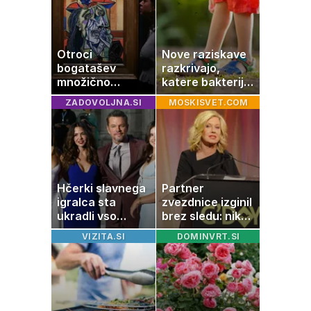
Otroci
Nove raziskave
bogatašev
razkrivajo,
množično
katere bakterije
prodajajo
na koži privlačijo
ZADOVOLJNA.SI
MOSKISVET.COM
družinske
komarje
zbirke: raje imajo
denar kot
umetnine
Hčerki slavnega
Partner
igralca sta
zvezdnice izginil
ukradli vso
brez sledu: nikoli
pozornost
ga niso našli,
VIZITA.SI
DOMINVRT.SI
nato je prišla še
ena tragedija