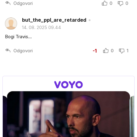
Odgovori
0
0
but_the_ppl_are_retarded
14. 08. 2025 09.44
Bogi Travis...
Odgovori
-1
0
1