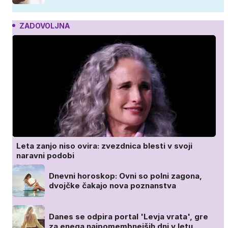
ZADOVOLJNA
Leta zanjo niso ovira: zvezdnica blesti v svoji
naravni podobi
Dnevni horoskop: Ovni so polni zagona,
dvojčke čakajo nova poznanstva
Danes se odpira portal 'Levja vrata', gre
za enega najpomembnejših dni v letu