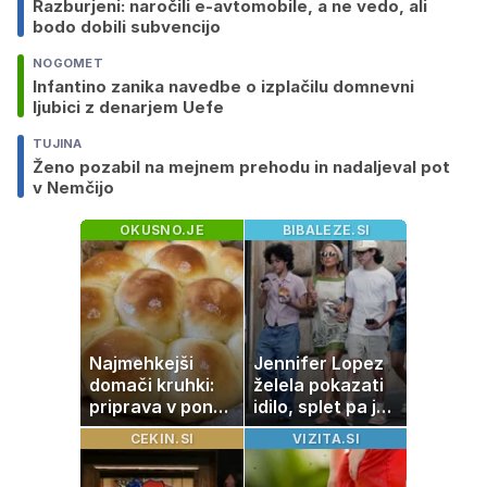
Razburjeni: naročili e-avtomobile, a ne vedo, ali
bodo dobili subvencijo
NOGOMET
Infantino zanika navedbe o izplačilu domnevni
ljubici z denarjem Uefe
TUJINA
Ženo pozabil na mejnem prehodu in nadaljeval pot
v Nemčijo
OKUSNO.JE
BIBALEZE.SI
Najmehkejši
Jennifer Lopez
domači kruhki:
želela pokazati
priprava v ponvi
idilo, splet pa je
je trik za popoln
razburila ena
CEKIN.SI
VIZITA.SI
rezultat
stvar