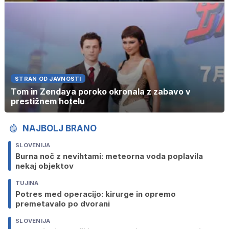
STRAN OD JAVNOSTI
Tom in Zendaya poroko okronala z zabavo v
prestižnem hotelu
NAJBOLJ BRANO
SLOVENIJA
Burna noč z nevihtami: meteorna voda poplavila
nekaj objektov
TUJINA
Potres med operacijo: kirurge in opremo
premetavalo po dvorani
SLOVENIJA