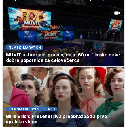
FILMSKI MARATON
MUVIT ustvarjalci pravijo, da je 60 ur filmske dirke
dobra popotnica za celovečerca
PO ROMANU SYLVIE PLATH
Billie Eilish: Presenetljiva preobrazba za prvo
igralsko vlogo