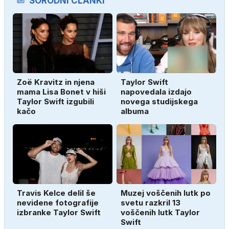
SORODNI ČLANKI
Zoë Kravitz in njena
Taylor Swift
mama Lisa Bonet v hiši
napovedala izdajo
Taylor Swift izgubili
novega studijskega
kačo
albuma
Travis Kelce delil še
Muzej voščenih lutk po
nevidene fotografije
svetu razkril 13
izbranke Taylor Swift
voščenih lutk Taylor
Swift