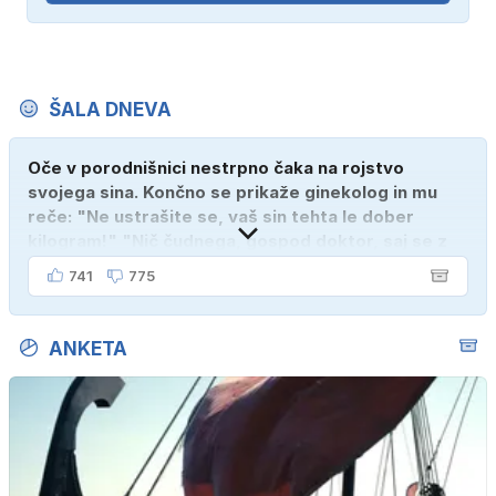
ŠALA DNEVA
Oče v porodnišnici nestrpno čaka na rojstvo
svojega sina. Končno se prikaže ginekolog in mu
reče: "Ne ustrašite se, vaš sin tehta le dober
kilogram!" "Nič čudnega, gospod doktor, saj se z
ženo poznava šele tri mesece."
741
775
ANKETA