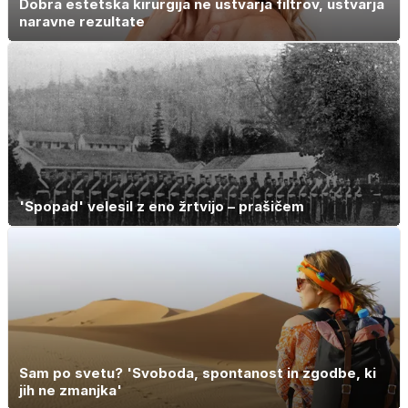
Dobra estetska kirurgija ne ustvarja filtrov, ustvarja
naravne rezultate
'Spopad' velesil z eno žrtvijo – prašičem
Sam po svetu? 'Svoboda, spontanost in zgodbe, ki
jih ne zmanjka'