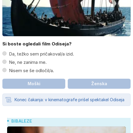
Si boste ogledali film Odiseja?
Da, težko sem pričakoval/a izid.
Ne, ne zanima me.
Nisem se še odločil/a.
Moški
Ženska
Konec čakanja: v kinematografe prišel spektakel Odiseja
BIBALEZE