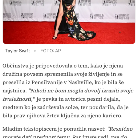
Taylor Swift
FOTO: AP
Občinstvu je pripovedovala o tem, kako je njena
družina povsem spremenila svoje življenje in se
preselila iz Pensilvanije v Nashville, ko je bila še
najstnica.
"Nikoli ne bom mogla dovolj izraziti svoje
hvaležnosti,"
je pevka in avtorica pesmi dejala,
medtem ko je zadrževala solze, ter poudarila, da je
bila prav njihova žrtev ključna za njeno kariero.
Mladim tekstopiscem je ponudila nasvet:
"Resnično
morate dati prednost temu, kar imate radi, vse do