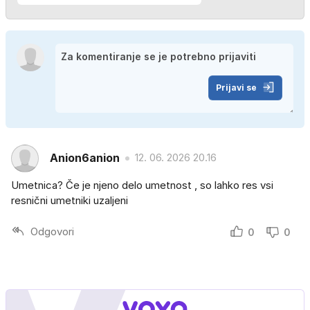
Prijavi se
Anion6anion
12. 06. 2026 20.16
Umetnica? Če je njeno delo umetnost , so lahko res vsi
resnični umetniki uzaljeni
Odgovori
0
0