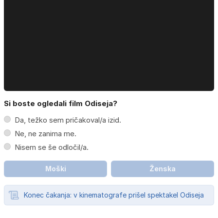
Si boste ogledali film Odiseja?
Da, težko sem pričakoval/a izid.
Ne, ne zanima me.
Nisem se še odločil/a.
Moški
Ženska
Konec čakanja: v kinematografe prišel spektakel Odiseja