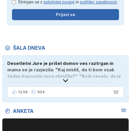
Strinjam se s
splošnimi pogoji
in
politiko zasebnosti
.
Prijavi se
ŠALA DNEVA
Desetletni Jure je prišel domov ves raztrgan in
mama se je razjezila: "Kaj misliš, da ti bom vsak
teden kupovala nova oblačila?" "Bodi vesela, da je
tako!" je odgovoril Jure. "Sosedje bodo morali
kupiti novega sina, tako sem ga prebutal!"
1238
504
ANKETA