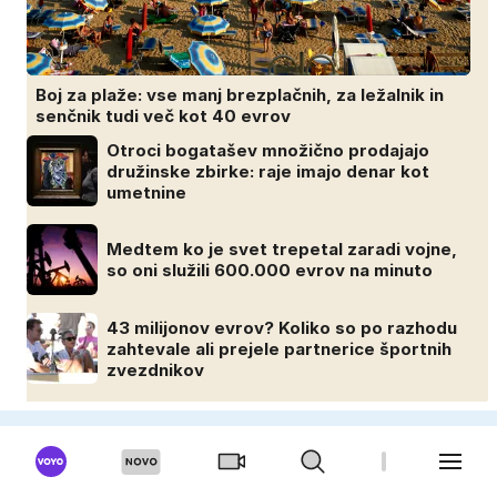
Boj za plaže: vse manj brezplačnih, za ležalnik in
senčnik tudi več kot 40 evrov
Otroci bogatašev množično prodajajo
družinske zbirke: raje imajo denar kot
umetnine
Medtem ko je svet trepetal zaradi vojne,
so oni služili 600.000 evrov na minuto
43 milijonov evrov? Koliko so po razhodu
zahtevale ali prejele partnerice športnih
zvezdnikov
MOSKISVET