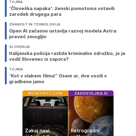
TUJINA
'Človeška napaka': ženski pomotoma vstavili
zarodek drugega para
ZNANOST IN TEHNOLOGIJA
Open AI začasno ustavlja razvoj modela Astra:
preveč zmogljiv
SLOVENIJA
Italijanska policija razbila kriminalno združbo, jo je
vodil Slovenec iz zapora?
TUJINA
'Kot v slabem filmu!' Osem ur, dve vozili v
gradbeno jamo
MOSKISVET.COM
ZADOVOLJNA.SI
Zakaj novi
Retrogradni