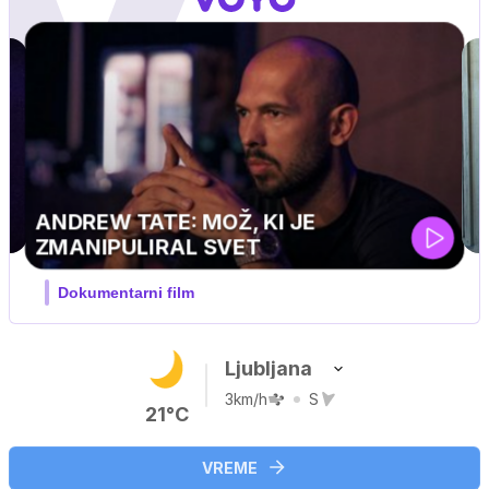
IN
olovski
Ljubljana
3km/h
S
21°C
VREME