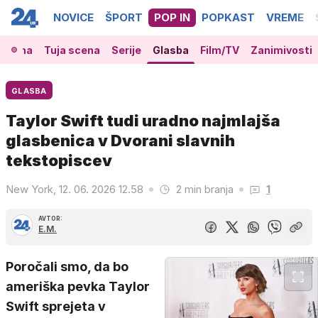
NOVICE
ŠPORT
POP IN
POPKAST
VREME
 scena
Tuja scena
Serije
Glasba
Film/TV
Zanimivosti
GLASBA
Taylor Swift tudi uradno najmlajša
glasbenica v Dvorani slavnih
tekstopiscev
New York, 12. 06. 2026 12.58
2 min branja
1
AVTOR:
E.M.
Poročali smo, da bo
ameriška pevka Taylor
Swift sprejeta v