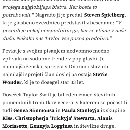
svojega najglobljega bistva. Ker boste to
potrebovali."
Nagrado ji je predal
Steven Spielberg
,
ki je glasbeno zvezdnico predstavil z besedami:
"V
pesmih je nekaj neizpodbitnega, kar se vtisne v naše
duše. Nekako nas Taylor vse pozna predobro."
Pevka je s svojim pisanjem nedvomno močno
vplivala na sodobne trende v pop glasbi. Je
najmlajša ženska, sprejeta v Dvorano slavnih,
najmlajši sprejeti član doslej pa ostaja
Stevie
Wonder
, ki je to dosegel star 33 let.
Dosežek Taylor Swift je bil eden izmed številnih
pomembnih trenutkov večera, v katerem so počastili
tudi
Genea Simmonsa
in
Paula Stanleyja
iz skupine
Kiss
,
Christopherja 'Trickyja' Stewarta
,
Alanis
Morissette
,
Kennyja Logginsa
in številne druge.