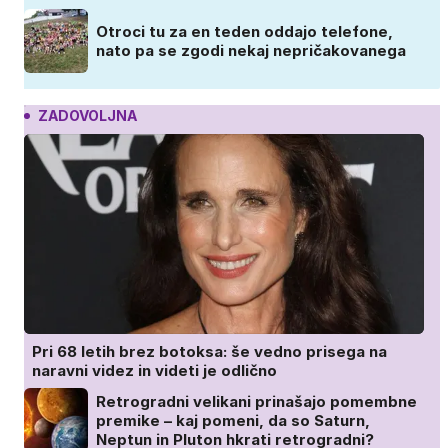
Otroci tu za en teden oddajo telefone,
nato pa se zgodi nekaj nepričakovanega
ZADOVOLJNA
Pri 68 letih brez botoksa: še vedno prisega na
naravni videz in videti je odlično
Retrogradni velikani prinašajo pomembne
premike – kaj pomeni, da so Saturn,
Neptun in Pluton hkrati retrogradni?