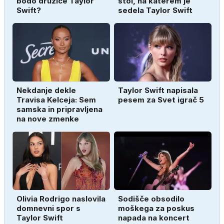
bodo družice Taylor
stol, na katerem je
Swift?
sedela Taylor Swift
Nekdanje dekle
Taylor Swift napisala
Travisa Kelceja: Sem
pesem za Svet igrač 5
samska in pripravljena
na nove zmenke
Olivia Rodrigo naslovila
Sodišče obsodilo
domnevni spor s
moškega za poskus
Taylor Swift
napada na koncert