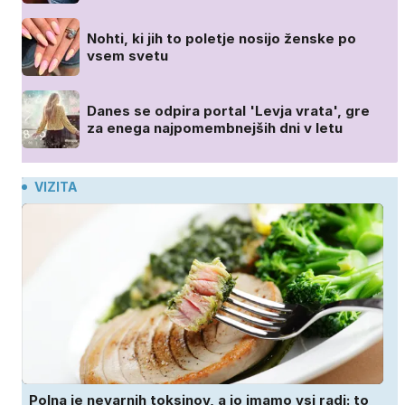
Nohti, ki jih to poletje nosijo ženske po
vsem svetu
Danes se odpira portal 'Levja vrata', gre
za enega najpomembnejših dni v letu
VIZITA
Polna je nevarnih toksinov, a jo imamo vsi radi: to