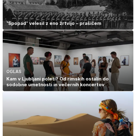
'Spopad' velesil z eno žrtvijo – prašičem
OGLAS
Kam v Ljubljani poleti? Od rimskih ostalin do
sodobne umetnosti in večernih koncertov