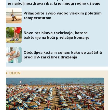
je najbolj nezdrava riba, ki jo mnogi redno uživajo
Prilagodite svojo vadbo visokim poletnim
temperaturam
Nove raziskave razkrivajo, katere
bakterije na koži privlačijo komarje
Občutljiva koža in sonce: kako se zaščititi
pred UV-žarki brez draženja
CEKIN