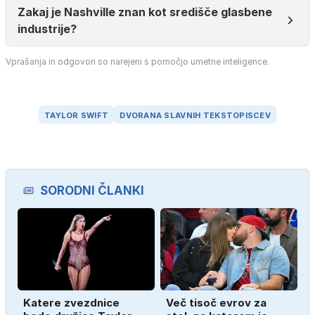
Zakaj je Nashville znan kot središče glasbene
industrije?
Vprašanja in odgovori so narejeni s pomočjo umetne inteligence.
TAYLOR SWIFT
DVORANA SLAVNIH TEKSTOPISCEV
SORODNI ČLANKI
Katere zvezdnice
Več tisoč evrov za