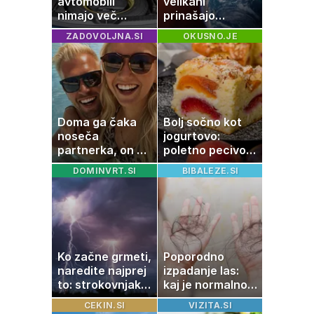
avtomobili
velikani
nimajo več
prinašajo
rezervne gume?
pomembne
ZADOVOLJNA.SI
OKUSNO.JE
premike – kaj
pomeni, da so
Saturn, Neptun
in Pluton hkrati
retrogradni?
Doma ga čaka
Bolj sočno kot
noseča
jogurtovo:
partnerka, on pa
poletno pecivo,
dopustuje z
ki vedno uspe
DOMINVRT.SI
BIBALEZE.SI
drugo
Ko začne grmeti,
Poporodno
naredite najprej
izpadanje las:
to: strokovnjaki
kaj je normalno
opozarjajo na
in kako si
CEKIN.SI
VIZITA.SI
pogosto napako
pomagati