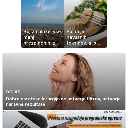
Boj za plaže: vse
Polna je
manj
nevarnih
brezplačnih, za
toksinov, a jo
ležalnik in
imamo vsi radi:
senčnik tudi več
to je najbolj
kot 40 evrov
nezdrava riba, ki
jo mnogi redno
uživajo
OGLAS
Dobra estetska kirurgija ne ustvarja filtrov, ustvarja
naravne rezultate