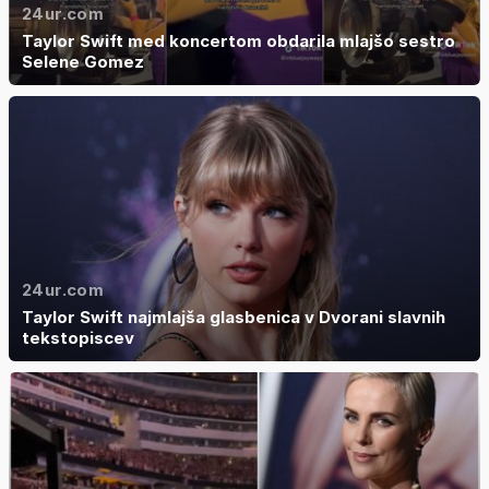
24ur.com
Taylor Swift med koncertom obdarila mlajšo sestro
Selene Gomez
24ur.com
Taylor Swift najmlajša glasbenica v Dvorani slavnih
tekstopiscev