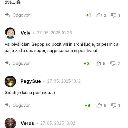
dva... 😅
Odgovori
+1
2
1
Voly
27. 05. 2025 10.36
Vsi bivši člani Bepop so pozitivni in srčni ljudje, ta pesmica
pa je za ta čas super, saj je sončna in pozitivna!
Odgovori
+3
5
2
PegySue
27. 05. 2025 10.12
Slišati je lušna pesmica. :)
Odgovori
+4
5
1
Verus
27. 05. 2025 10.02