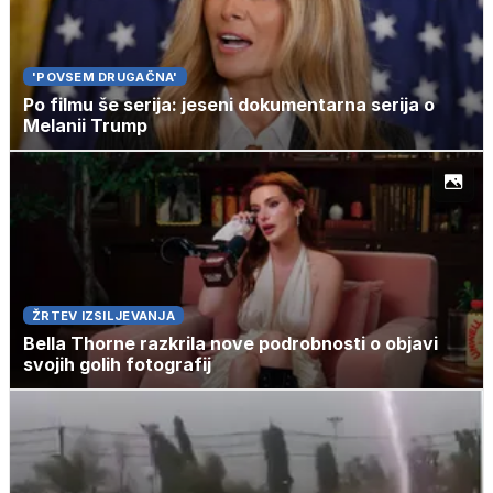
'POVSEM DRUGAČNA'
Po filmu še serija: jeseni dokumentarna serija o
Melanii Trump
ŽRTEV IZSILJEVANJA
Bella Thorne razkrila nove podrobnosti o objavi
svojih golih fotografij