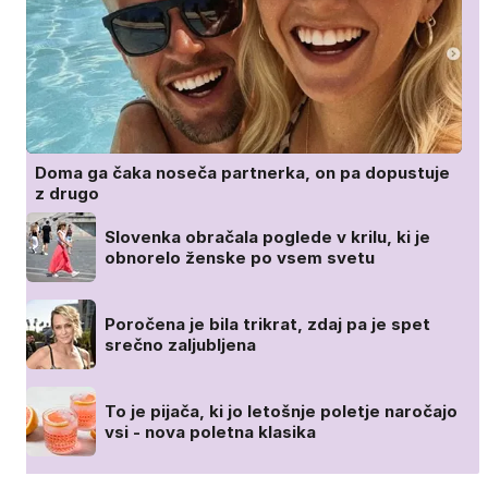
Doma ga čaka noseča partnerka, on pa dopustuje
z drugo
Slovenka obračala poglede v krilu, ki je
obnorelo ženske po vsem svetu
Poročena je bila trikrat, zdaj pa je spet
srečno zaljubljena
To je pijača, ki jo letošnje poletje naročajo
vsi - nova poletna klasika