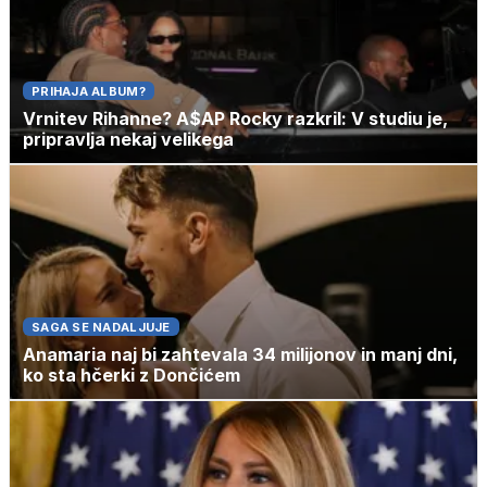
PRIHAJA ALBUM?
Vrnitev Rihanne? A$AP Rocky razkril: V studiu je,
pripravlja nekaj velikega
SAGA SE NADALJUJE
Anamaria naj bi zahtevala 34 milijonov in manj dni,
ko sta hčerki z Dončićem