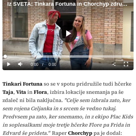
Iz SVETA: Tinkara Fortuna in Chorchyp združila moči
Predvajaj
Loaded
:
0%
Current
0:00
/
Duration
0:00
Predvajaj
Tiho
Celoz
način
Time
Tinkari Fortuna
so se v spotu pridružile tudi hčerke
Taja
,
Vita
in
Flora
, izbira lokacije snemanja pa še
zdaleč ni bila naključna.
"Celje sem izbrala zato, ker
sem rojena Celjanka in s srcem še vedno tukaj.
Predvsem pa zato, ker snemamo, in z ekipo Plac Kids
in soplesalkami moje tretje hčerke Flore pa Frida in
Edvard še prideta."
Raper
Chorchyp
pa je dodal: