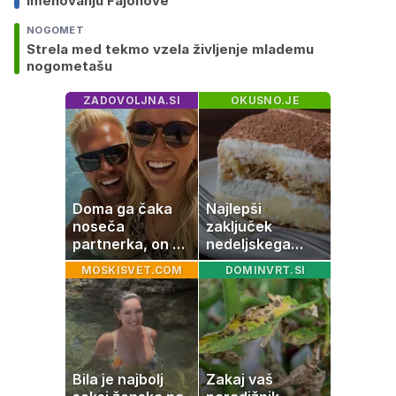
imenovanju Fajonove
NOGOMET
Strela med tekmo vzela življenje mlademu
nogometašu
ZADOVOLJNA.SI
OKUSNO.JE
Doma ga čaka
Najlepši
noseča
zaključek
partnerka, on pa
nedeljskega
dopustuje z
kosila: 8 sladic
MOSKISVET.COM
DOMINVRT.SI
drugo
brez peke, ki se
jih vsi veselijo
Bila je najbolj
Zakaj vaš