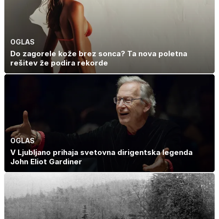
OGLAS
Do zagorele kože brez sonca? Ta nova poletna
rešitev že podira rekorde
OGLAS
V Ljubljano prihaja svetovna dirigentska legenda
John Eliot Gardiner