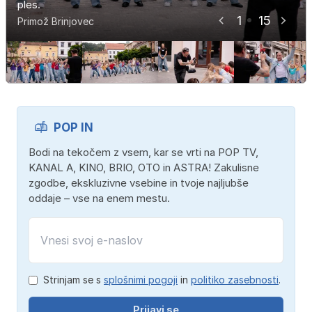
ples.
ples.
ples.
ples.
ples.
ples.
ples.
ples.
ples.
ples.
ples.
ples.
ples.
ples.
ples.
1
15
Primož Brinjovec
Primož Brinjovec
Primož Brinjovec
Primož Brinjovec
Primož Brinjovec
Primož Brinjovec
Primož Brinjovec
Primož Brinjovec
Primož Brinjovec
Primož Brinjovec
Primož Brinjovec
Primož Brinjovec
Primož Brinjovec
Primož Brinjovec
Primož Brinjovec
POP IN
Bodi na tekočem z vsem, kar se vrti na POP TV,
KANAL A, KINO, BRIO, OTO in ASTRA! Zakulisne
zgodbe, ekskluzivne vsebine in tvoje najljubše
oddaje – vse na enem mestu.
Strinjam se s
splošnimi pogoji
in
politiko zasebnosti
.
Prijavi se