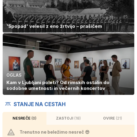
'Spopad' velesil z eno žrtvijo – prašičem
OGLAS
Kam v Ljubljani poleti? Od rimskih ostalin do
sodobne umetnosti in večernih koncertov
STANJE NA CESTAH
NESREČE
(0)
ZASTOJI
(18)
OVIRE
(21)
Trenutno ne beležimo nesreč 😎