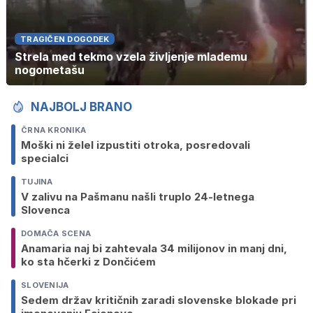
TRAGIČEN DOGODEK
Strela med tekmo vzela življenje mlademu
nogometašu
NAJBOLJ BRANO
ČRNA KRONIKA
Moški ni želel izpustiti otroka, posredovali
specialci
TUJINA
V zalivu na Pašmanu našli truplo 24-letnega
Slovenca
DOMAČA SCENA
Anamaria naj bi zahtevala 34 milijonov in manj dni,
ko sta hčerki z Dončićem
SLOVENIJA
Sedem držav kritičnih zaradi slovenske blokade pri