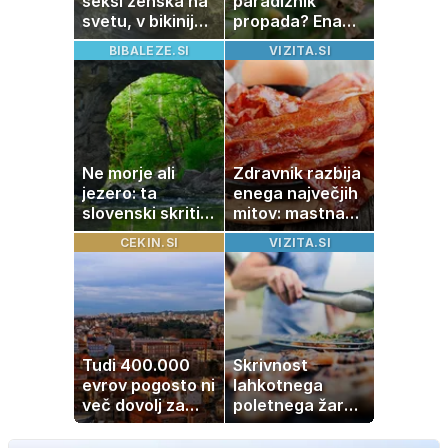
seksi ženska na
paradižnik
svetu, v bikiniju
propada? Ena
znova navdušila
napaka lahko
BIBALEZE.SI
VIZITA.SI
uniči rastline –
tako jih rešite
Ne morje ali
Zdravnik razbija
jezero: ta
enega največjih
slovenski skriti
mitov: mastna
raj je kot
jetra ne
CEKIN.SI
VIZITA.SI
ustvarjen za
nastanejo zaradi
družinski izlet
slanine, temveč
zaradi živila, ki
ga imamo vsi
radi
Tudi 400.000
Skrivnost
evrov pogosto ni
lahkotnega
več dovolj za
poletnega žara,
nakup
po katerem ne
stanovanja
boste