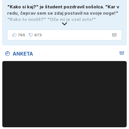
"Kako si kaj?" je študent pozdravil sošolca. "Kar v
redu, čeprav sem se zdaj postavil na svoje noge!"
"Kako to misliš?" "Oče mi je vzel avto!"
765
673
ANKETA