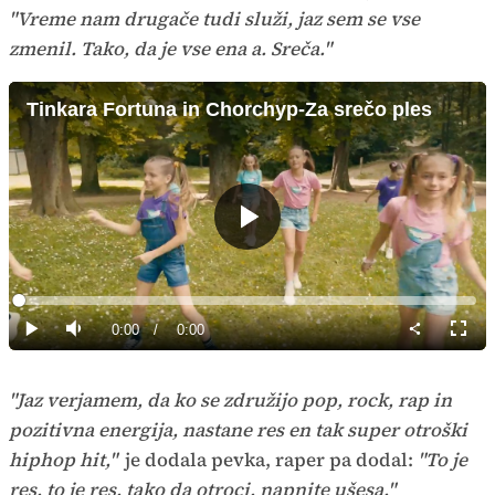
"Vreme nam drugače tudi služi, jaz sem se vse
zmenil. Tako, da je vse ena a. Sreča."
Tinkara Fortuna in Chorchyp-Za srečo ples
Predvajaj
Loaded
:
0%
Current
0:00
/
Duration
0:00
Predvajaj
Tiho
Celoz
način
Time
"Jaz verjamem, da ko se združijo pop, rock, rap in
pozitivna energija, nastane res en tak super otroški
hiphop hit,"
je dodala pevka, raper pa dodal:
"To je
res, to je res, tako da otroci, napnite ušesa."