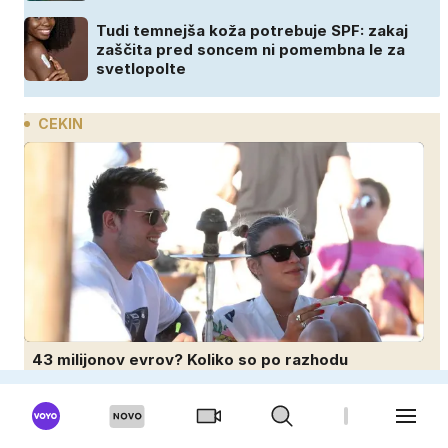
Tudi temnejša koža potrebuje SPF: zakaj
zaščita pred soncem ni pomembna le za
svetlopolte
CEKIN
43 milijonov evrov? Koliko so po razhodu
zahtevale ali prejele partnerice športnih
zvezdnikov
Ko imajo dovolj, preprosto odidejo: to