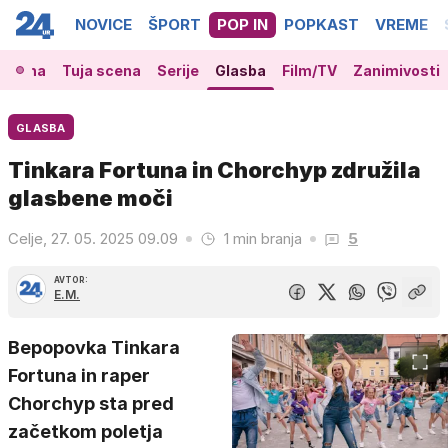
NOVICE
ŠPORT
POP IN
POPKAST
VREME
 scena
Tuja scena
Serije
Glasba
Film/TV
Zanimivosti
GLASBA
Tinkara Fortuna in Chorchyp združila
glasbene moči
Celje, 27. 05. 2025 09.09
1 min branja
5
AVTOR:
E.M.
Bepopovka Tinkara
Fortuna in raper
Chorchyp sta pred
začetkom poletja