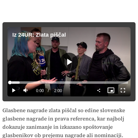
Iz 24UR: Zlata piščal
Predvajaj
Loaded
:
8.27%
Current
0:00
/
Duration
2:00
Predvajaj
Tiho
Slika
Celozas
v
način
sliki
Time
Glasbene nagrade zlata piščal so edine slovenske
glasbene nagrade in prava referenca, kar najbolj
dokazuje zanimanje in izkazano spoštovanje
glasbenikov ob prejemu nagrade ali nominaciji.