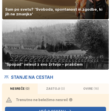
Sam po svetu? 'Svoboda, spontanost in zgodbe, ki
jih ne zmanjka'
'Spopad' velesil z eno žrtvijo – prašičem
STANJE NA CESTAH
NESREČE
(0)
ZASTOJI
(0)
OVIRE
(16)
Trenutno ne beležimo nesreč 😎