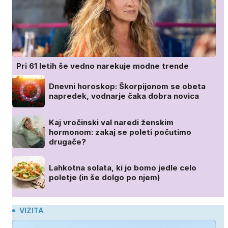
Pri 61 letih še vedno narekuje modne trende
Dnevni horoskop: Škorpijonom se obeta
napredek, vodnarje čaka dobra novica
Kaj vročinski val naredi ženskim
hormonom: zakaj se poleti počutimo
drugače?
Lahkotna solata, ki jo bomo jedle celo
poletje (in še dolgo po njem)
VIZITA