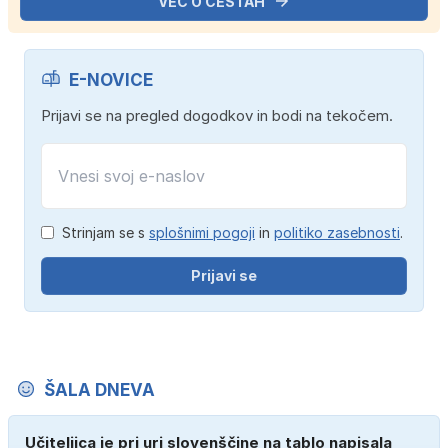
VEČ O CESTAH
E-NOVICE
Prijavi se na pregled dogodkov in bodi na tekočem.
Strinjam se s
splošnimi pogoji
in
politiko zasebnosti
.
Prijavi se
ŠALA DNEVA
Učiteljica je pri uri slovenščine na tablo napisala