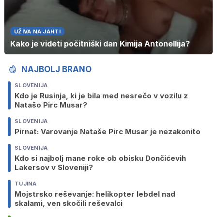
UŽIVA NA JAHTI
Kako je videti počitniški dan Kimija Antonellija?
NAJBOLJ BRANO
SLOVENIJA
Kdo je Rusinja, ki je bila med nesrečo v vozilu z
Natašo Pirc Musar?
SLOVENIJA
Pirnat: Varovanje Nataše Pirc Musar je nezakonito
SLOVENIJA
Kdo si najbolj mane roke ob obisku Dončićevih
Lakersov v Sloveniji?
TUJINA
Mojstrsko reševanje: helikopter lebdel nad
skalami, ven skočili reševalci