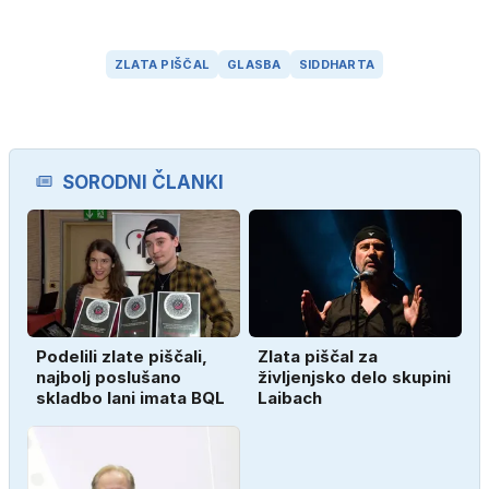
ZLATA PIŠČAL
GLASBA
SIDDHARTA
SORODNI ČLANKI
Podelili zlate piščali,
Zlata piščal za
najbolj poslušano
življenjsko delo skupini
skladbo lani imata BQL
Laibach