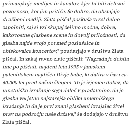
primanjkuje medijev in kanalov, kjer bi bili deležni
pozornosti, kot jim pritiče. Še dobro, da obstajajo
družbeni mediji. Zlata piščal poskuša vrzel delno
zapolniti, saj si vsi skupaj želimo močne, dobre,
kakovostne glasbene scene in dovolj priložnosti, da
glasba najde svojo pot med poslušalce in
obiskovalce koncertov,
'' poudarjajo v društvu Zlata
piščal. In zakaj ravno zlate piščali:
''
Nagrada je dobila
ime po piščali, najdeni leta 1995 v jamskem
paleolitskem najdišču Divje babe, ki datira v čas cca.
60.000 let pred našim štetjem. To je izjemen dokaz, da
umetniško izražanje sega daleč v pradavnino, da je
glasba verjetno najstarejša oblika umetniškega
izražanja in da je prvi znani glasbeni izvajalec živel
prav na področju naše države,
'' še dodajajo v društvu
Zlata piščal.