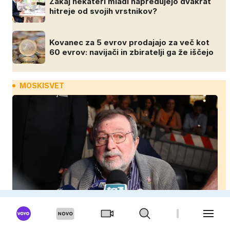
Zakaj nekateri mladi napredujejo dvakrat
hitreje od svojih vrstnikov?
Kovanec za 5 evrov prodajajo za več kot
60 evrov: navijači in zbiratelji ga že iščejo
MOSKISVET
Italija žaluje: Umrla je legenda, ki je s svojimi
pesmimi zaznamovala Italijo