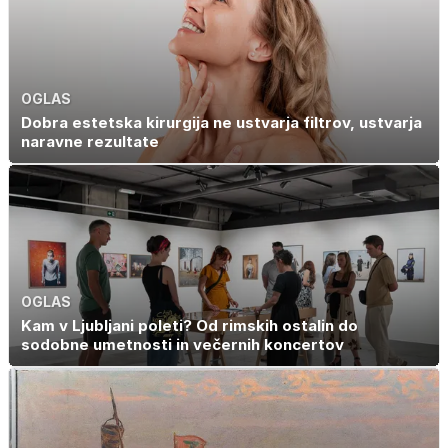
10 evrov, kosilo
za pet evrov
OGLAS
Dobra estetska kirurgija ne ustvarja filtrov, ustvarja
naravne rezultate
OGLAS
Kam v Ljubljani poleti? Od rimskih ostalin do
sodobne umetnosti in večernih koncertov