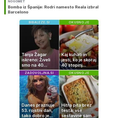
NOGOMET
Bomba iz Španije: Rodri namesto Reala izbral
Barcelono
BIBALEZE.SI
OKUSNO.JE
Tanja Žagar
Kaj kuhati in
iskreno: Živeli
jesti, ko je skoraj
smo na 40
40 stopinj
kvadratih, a
Celzija: 5 kosil
ZADOVOLJNA.SI
OKUSNO.JE
imela sem vse,
brez prižiganja
kar otrok
pečice
potrebuje
Danes praznuje
Hitra pita brez
53. rojstni dan,
testa: vse
tako dobro je
sestavine samo