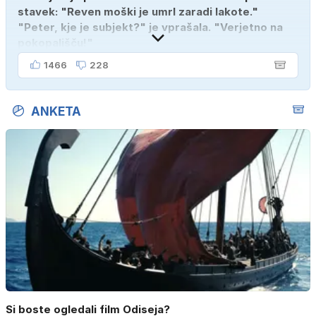
stavek: "Reven moški je umrl zaradi lakote."
"Peter, kje je subjekt?" je vprašala. "Verjetno na
pokopališču!"
1466
228
ANKETA
Si boste ogledali film Odiseja?