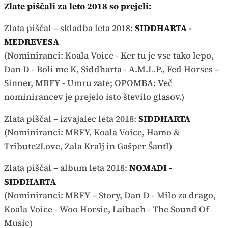
Zlate piščali za leto 2018 so prejeli:
Zlata piščal – skladba leta 2018:
SIDDHARTA -
MEDREVESA
(Nominiranci: Koala Voice - Ker tu je vse tako lepo,
Dan D - Boli me K, Siddharta - A.M.L.P., Fed Horses –
Sinner, MRFY - Umru zate; OPOMBA: Več
nominirancev je prejelo isto število glasov.)
Zlata piščal – izvajalec leta 2018:
SIDDHARTA
(Nominiranci: MRFY, Koala Voice, Hamo &
Tribute2Love, Zala Kralj in Gašper Šantl)
Zlata piščal – album leta 2018:
NOMADI -
SIDDHARTA
(Nominiranci: MRFY – Story, Dan D - Milo za drago,
Koala Voice - Woo Horsie, Laibach - The Sound Of
Music)