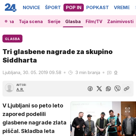
NOVICE
ŠPORT
POP IN
POPKAST
VREME
 scena
Tuja scena
Serije
Glasba
Film/TV
Zanimivosti
GLASBA
Tri glasbene nagrade za skupino
Siddharta
Ljubljana, 30. 05. 2019 09.58
3 min branja
0
AVTOR:
A.R.
V Ljubljani so peto leto
zapored podelili
glasbene nagrade zlata
piščal. Skladba leta