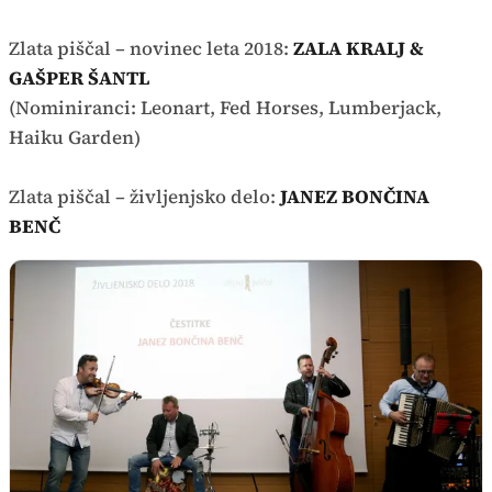
Zlata piščal – novinec leta 2018:
ZALA KRALJ &
GAŠPER ŠANTL
(Nominiranci: Leonart, Fed Horses, Lumberjack,
Haiku Garden)
Zlata piščal – življenjsko delo:
JANEZ BONČINA
BENČ