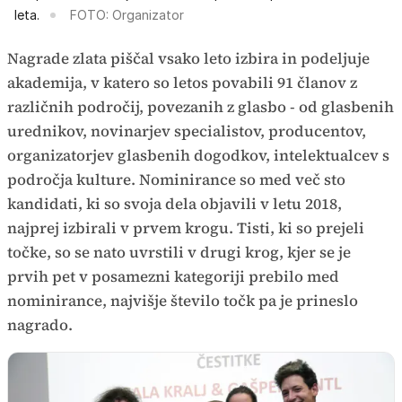
leta.
FOTO: Organizator
Nagrade zlata piščal vsako leto izbira in podeljuje
akademija, v katero so letos povabili 91 članov z
različnih področij, povezanih z glasbo - od glasbenih
urednikov, novinarjev specialistov, producentov,
organizatorjev glasbenih dogodkov, intelektualcev s
področja kulture. Nominirance so med več sto
kandidati, ki so svoja dela objavili v letu 2018,
najprej izbirali v prvem krogu. Tisti, ki so prejeli
točke, so se nato uvrstili v drugi krog, kjer se je
prvih pet v posamezni kategoriji prebilo med
nominirance, najvišje število točk pa je prineslo
nagrado.