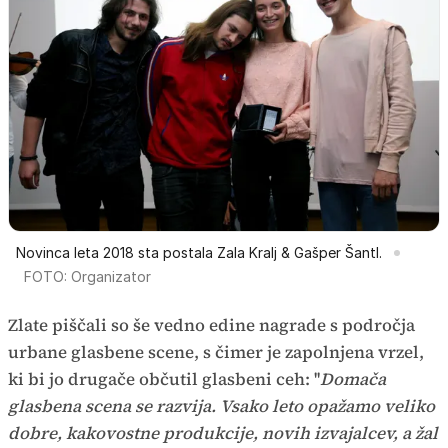
Novinca leta 2018 sta postala Zala Kralj & Gašper Šantl.
FOTO: Organizator
Zlate piščali so še vedno edine nagrade s področja
urbane glasbene scene, s čimer je zapolnjena vrzel,
ki bi jo drugače občutil glasbeni ceh: ''
Domača
glasbena scena se razvija. Vsako leto opažamo veliko
dobre, kakovostne produkcije, novih izvajalcev, a žal