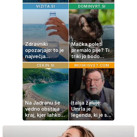
videti znana
zmešate in
VIZITA.SI
DOMINVRT.SI
Slovenka
pečica opravi
ostalo
Zdravniki
Mačka poleti
opozarjajo: to je
premalo pije? Ti
največja
triki jo bodo
napaka, ki jo
spodbudili, da
CEKIN.SI
MOSKISVET.COM
ljudje delajo med
zaužije več vode
vročino
Na Jadranu še
Italija žaluje:
vedno obstaja
Umrla je
kraj, kjer lahko
legenda, ki je s
dopustujete
svojimi pesmimi
poceni:
zaznamovala
nastanitev že od
Italijo