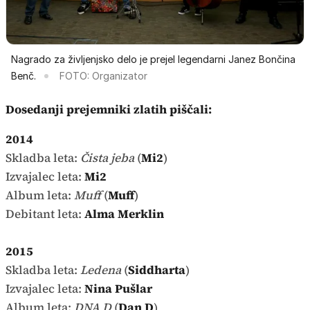
Nagrado za življenjsko delo je prejel legendarni Janez Bončina
Benč.
FOTO: Organizator
Dosedanji prejemniki zlatih piščali:
2014
Skladba leta:
Čista jeba
(
Mi2
)
Izvajalec leta:
Mi2
Album leta:
Muff
(
Muff
)
Debitant leta:
Alma Merklin
2015
Skladba leta:
Ledena
(
Siddharta
)
Izvajalec leta:
Nina Pušlar
Album leta:
DNA D
(
Dan D
)