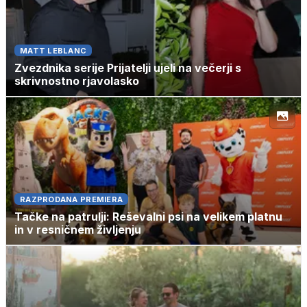
MATT LEBLANC
Zvezdnika serije Prijatelji ujeli na večerji s
skrivnostno rjavolasko
RAZPRODANA PREMIERA
Tačke na patrulji: Reševalni psi na velikem platnu
in v resničnem življenju