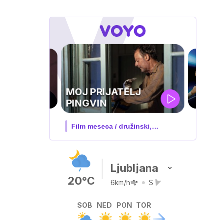
UEFA
SUPERPOKAL
V živo na VOYO: sreda ob 20.30
Ljubljana
20°C
6km/h
S
SOB
NED
PON
TOR