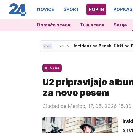
NOVICE
ŠPORT
POP IN
POPKAS
21.33
Donostia za nemškega film
Domača scena
Tuja scena
Serije
21.26
Incident na ženski Dirki po 
GLASBA
U2 pripravljajo albu
za novo pesem
Ciudad de Mexico, 17. 05. 2026 15.30
Irsk
sne