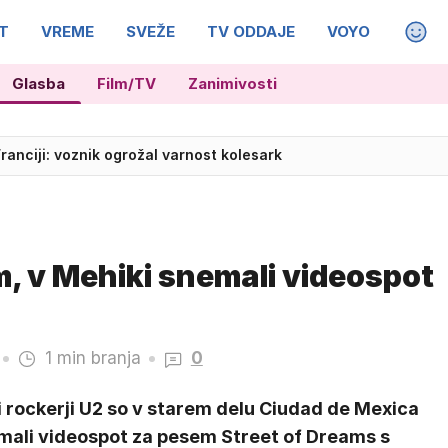
T
VREME
SVEŽE
TV ODDAJE
VOYO
MAGA
skega ustvarjalca Wernerja Herzoga
Glasba
Film/TV
Zanimivosti
Franciji: voznik ogrožal varnost kolesark
m, v Mehiki snemali videospot
1 min branja
0
i rockerji U2 so v starem delu Ciudad de Mexica
mali videospot za pesem Street of Dreams s