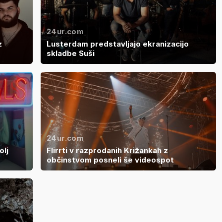
24ur.com
z
Lusterdam predstavljajo ekranizacijo
g
skladbe Suši
24ur.com
olj
Flirrti v razprodanih Križankah z
občinstvom posneli še videospot