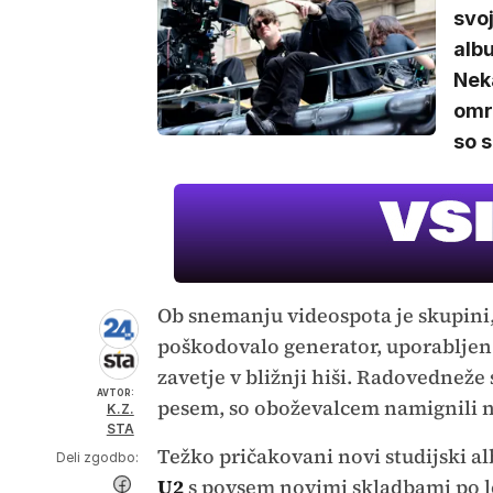
svo
albu
Nek
omre
so s
Ob snemanju videospota je skupini,
poškodovalo generator, uporabljen z
zavetje v bližnji hiši. Radovedneže
AVTOR:
pesem, so oboževalcem namignili na
K.Z.
STA
Težko pričakovani novi studijski al
Deli zgodbo:
U2
s povsem novimi skladbami po let