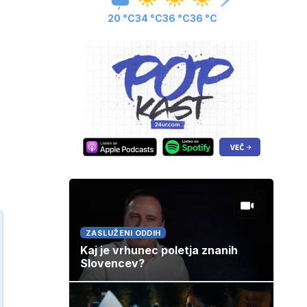
20 °C
34 °C
36 °C
36 °C
ZASLUŽENI ODDIH
Kaj je vrhunec poletja znanih
Slovencev?