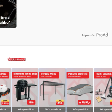
 brez
ahko''
Priporoča