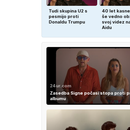
Tudi skupina U2 s
40 let kasn
pesmijo proti
še vedno ob
Donaldu Trumpu
svoj videz n
Aidu
24ur.com
Zasedba Signe počasi stopa proti 
albumu