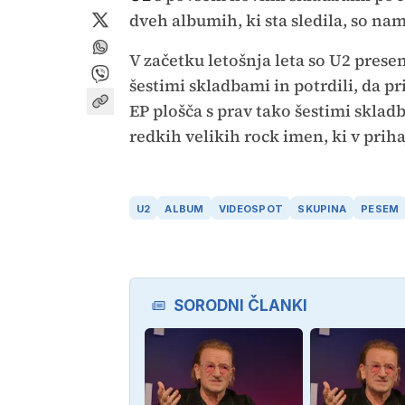
dveh albumih, ki sta sledila, so nam
V začetku letošnja leta so U2 prese
šestimi skladbami in potrdili, da pr
EP plošča s prav tako šestimi skl
redkih velikih rock imen, ki v prih
U2
ALBUM
VIDEOSPOT
SKUPINA
PESEM
SORODNI ČLANKI