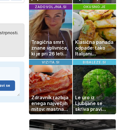
za vaš dom
Misica razkrila,
ZADOVOLJNA.SI
OKUSNO.JE
zakaj je še
vedno samska
strpnosti.
Tragična smrt
Klasična panada
znane vplivnice,
odpade: tako
ki je pri 26 letih
Italijani
izgubila boj z
pripravijo
VIZITA.SI
BIBALEZE.SI
boleznijo
slastne ocvrte
bučke
avi se
Zdravnik razbija
Le uro iz
enega največjih
Ljubljane se
mitov: mastna
skriva pravi
jetra ne
naravni čudež:
nastanejo
izlet, ki bo
zaradi slanine,
navdušil otroke