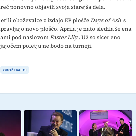
reč ponovno objavili svoja starejša dela.
netili oboževalce z izdajo EP plošče
Days of Ash
s
ipravljajo novo ploščo. Aprila je nato sledila še ena
adbami pod naslovom
Easter Lily
. U2 so sicer eno
ajajočem poletju ne bodo na turneji.
OBOŽEVALCI