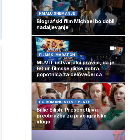
KMALU SNEMANJE
Biografski film Michael bo dobil
nadaljevanje
FILMSKI MARATON
MUVIT ustvarjalci pravijo, da je
60 ur filmske dirke dobra
popotnica za celovečerca
PO ROMANU SYLVIE PLATH
Billie Eilish: Presenetljiva
preobrazba za prvo igralsko
vlogo