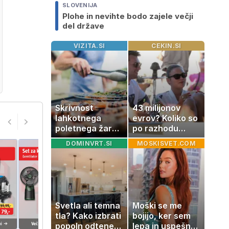
SLOVENIJA
Plohe in nevihte bodo zajele večji
del države
VIZITA.SI
CEKIN.SI
Skrivnost
43 milijonov
lahkotnega
evrov? Koliko so
poletnega žara,
po razhodu
po katerem ne
zahtevale ali
DOMINVRT.SI
MOSKISVET.COM
boste
prejele
potrebovali
partnerice
popoldanskega
športnih
spanca
zvezdnikov
Svetla ali temna
Moški se me
tla? Kako izbrati
bojijo, ker sem
popoln odtenek
lepa in uspešna: