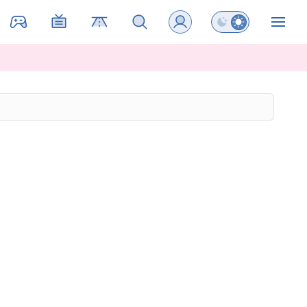
Preklopi barvni na
ZIN