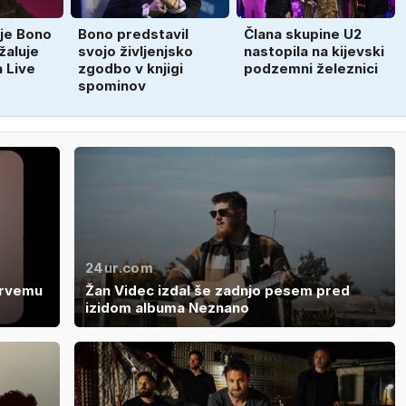
eje Bono
Bono predstavil
Člana skupine U2
žaluje
svojo življenjsko
nastopila na kijevski
a Live
zgodbo v knjigi
podzemni železnici
spominov
24ur.com
prvemu
Žan Videc izdal še zadnjo pesem pred
izidom albuma Neznano