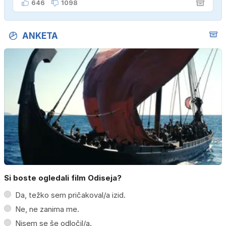
646
1098
ANKETA
Si boste ogledali film Odiseja?
Da, težko sem pričakoval/a izid.
Ne, ne zanima me.
Nisem se še odločil/a.