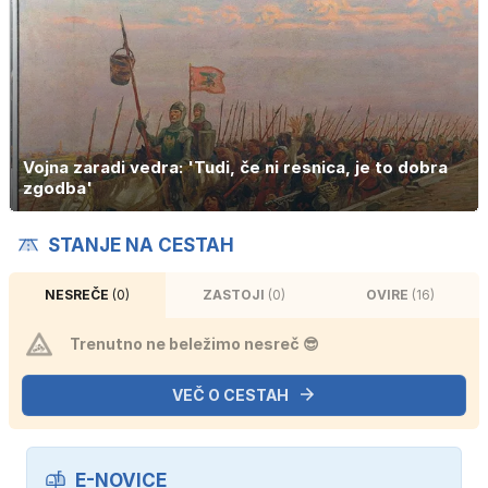
Vojna zaradi vedra: 'Tudi, če ni resnica, je to dobra
zgodba'
STANJE NA CESTAH
NESREČE
(0)
ZASTOJI
(0)
OVIRE
(16)
Trenutno ne beležimo nesreč 😎
VEČ O CESTAH
E-NOVICE