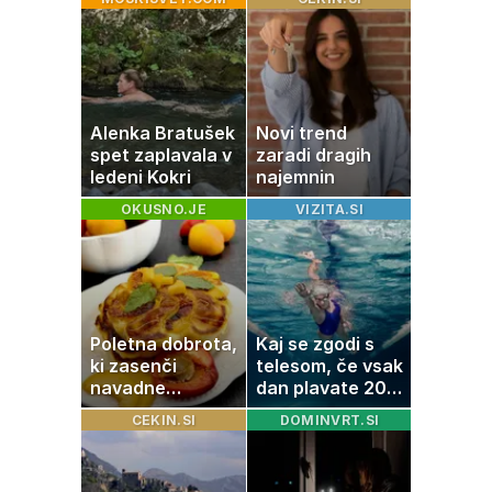
Alenka Bratušek
Novi trend
spet zaplavala v
zaradi dragih
ledeni Kokri
najemnin
OKUSNO.JE
VIZITA.SI
Poletna dobrota,
Kaj se zgodi s
ki zasenči
telesom, če vsak
navadne
dan plavate 20
palačinke
minut? Učinki, ki
CEKIN.SI
DOMINVRT.SI
jih morda ne
pričakujete