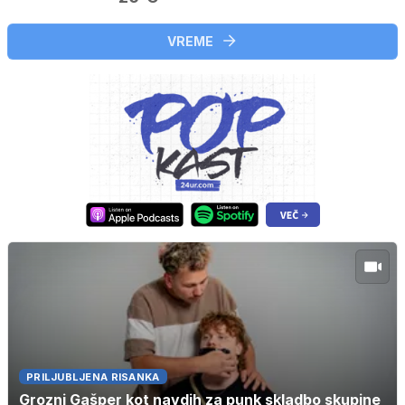
VREME
PRILJUBLJENA RISANKA
Grozni Gašper kot navdih za punk skladbo skupine