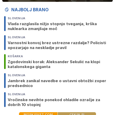
NAJBOLJ BRANO
SLOVENIJA
Vlada razglasila nižjo stopnjo tveganja, krška
nuklearka zmanjšuje moč
SLOVENIJA
Varnostni konvoj brez ustrezne razdalje? Policisti
opozarjajo na neskladje pravil
KOŠARKA
Zgodovinski korak: Aleksander Sekulić na klopi
katalonskega giganta
SLOVENIJA
Jambrek zanikal navedbe o ustavni obtožbi zoper
predsednico
SLOVENIJA
Vročinske nevihte ponekod ohladile ozračje za
dobrih 10 stopinj
MOSKISVET.COM
CEKIN.SI