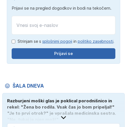
Prijavi se na pregled dogodkov in bodi na tekočem.
Strinjam se s
splošnimi pogoji
in
politiko zasebnosti
.
Prijavi se
ŠALA DNEVA
Razburjeni moški glas je poklical porodnišnico in
rekel: "Žena bo rodila. Vsak čas jo bom pripeljal!"
"Je to prvi otrok?" je vprašala medicinska sestra.
"Ne, tukaj je njen mož!"