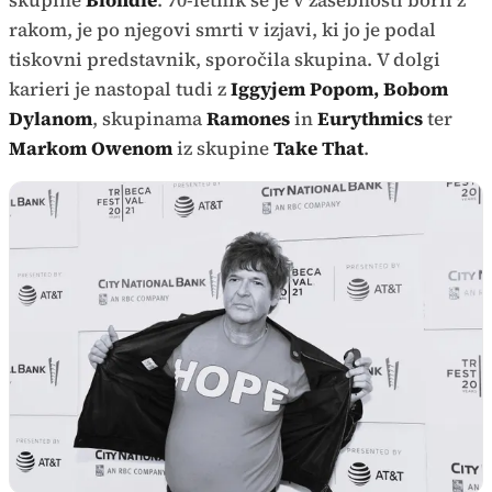
skupine
Blondie
. 70-letnik se je v zasebnosti boril z
rakom, je po njegovi smrti v izjavi, ki jo je podal
tiskovni predstavnik, sporočila skupina. V dolgi
karieri je nastopal tudi z
Iggyjem Popom, Bobom
Dylanom
, skupinama
Ramones
in
Eurythmics
ter
Markom Owenom
iz skupine
Take That
.