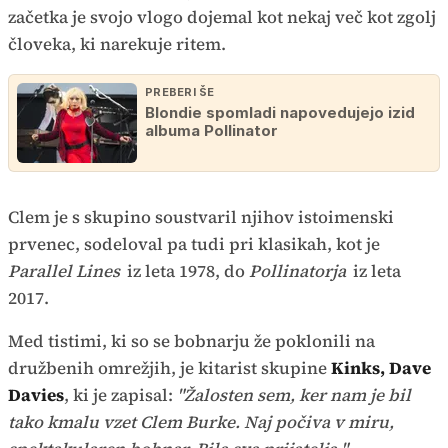
začetka je svojo vlogo dojemal kot nekaj več kot zgolj
človeka, ki narekuje ritem.
PREBERI ŠE
Blondie spomladi napovedujejo izid
albuma Pollinator
Clem je s skupino soustvaril njihov istoimenski
prvenec, sodeloval pa tudi pri klasikah, kot je
Parallel Lines
iz leta 1978, do
Pollinatorja
iz leta
2017.
Med tistimi, ki so se bobnarju že poklonili na
družbenih omrežjih, je kitarist skupine
Kinks, Dave
Davies
, ki je zapisal:
"Žalosten sem, ker nam je bil
tako kmalu vzet Clem Burke. Naj počiva v miru,