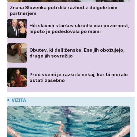
Znana Slovenka potrdila razhod z dolgoletnim
partnerjem
Hči slavnih staršev ukradla vso pozornost,
lepoto je podedovala po mami
Obutev, ki deli ženske: Ene jih obožujejo,
druge jih sovražijo
Pred vsemi je razkrila nekaj, kar bi moralo
ostati zasebno
VIZITA