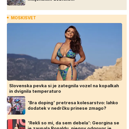
MOSKISVET
Slovenska pevka si je zategnila vozel na kopalkah
in dvignila temperaturo
'Bra doping' pretresa kolesarstvo: lahko
dodatek v nedrčku prinese zmago?
'Rekli so mi, da sem debela': Georgina se
je zaupala Ronaldu, njegov odgovor je