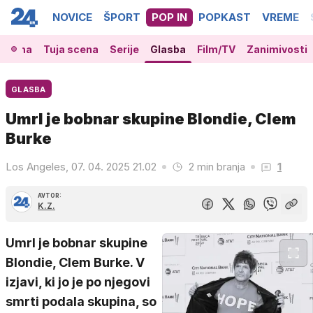
NOVICE
ŠPORT
POP IN
POPKAST
VREME
 scena
Tuja scena
Serije
Glasba
Film/TV
Zanimivosti
GLASBA
Umrl je bobnar skupine Blondie, Clem
Burke
Los Angeles, 07. 04. 2025 21.02
2 min branja
1
AVTOR:
K.Z.
Umrl je bobnar skupine
Blondie, Clem Burke. V
izjavi, ki jo je po njegovi
smrti podala skupina, so