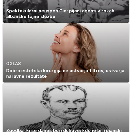
Spektakularni neuspeh Cie: pijani agenti v rokah
albanske tajne službe
OGLAS
Dobra estetska kirurgija ne ustvarja filtrov, ustvarja
naravne rezultate
Zgodba, ki še danes buri duhove: kdo je bil rojanski