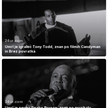
24ur.com
Umrl je igralec Tony Todd, znan po filmih Candyman
in Brez povratka
24ur.com
Umrl je pevec Peabo Bryson, znan po muzikalu