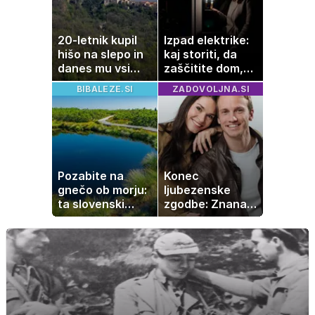
20-letnik kupil
Izpad elektrike:
hišo na slepo in
kaj storiti, da
danes mu vsi
zaščitite dom,
zavidajo
hrano in
BIBALEZE.SI
ZADOVOLJNA.SI
elektronske
naprave
Pozabite na
Konec
gnečo ob morju:
ljubezenske
ta slovenski
zgodbe: Znana
kotiček je pravi
Slovenka
raj za družine
potrdila razhod
z dolgoletnim
partnerjem