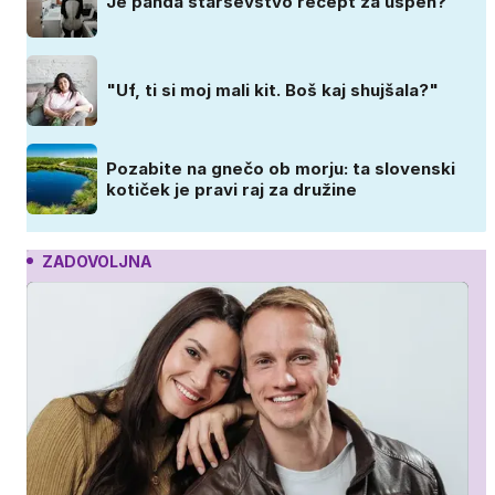
Je panda starševstvo recept za uspeh?
"Uf, ti si moj mali kit. Boš kaj shujšala?"
Pozabite na gnečo ob morju: ta slovenski
kotiček je pravi raj za družine
ZADOVOLJNA