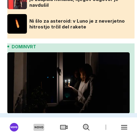
navdušil
Ni šlo za asteroid: v Luno je z neverjetno
hitrostjo trčil del rakete
DOMINVRT
Izpad elektrike: kaj storiti, da zaščitite dom,
hrano in elektronske naprave
Zvezdnica med čiščenjem razkrila trend,