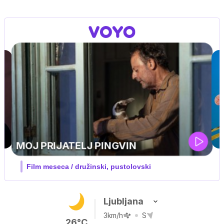
IQ 160
Nova hrvaška serija
Ljubljana
3km/h
S
26°C