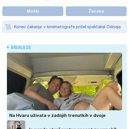
Moški
Ženska
Konec čakanja: v kinematografe prišel spektakel Odiseja
BIBALEZE
Na Hvaru uživata v zadnjih trenutkih v dvoje