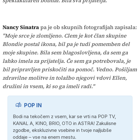
spektakularen bobnar. Bila sva prijatelja."
Nancy Sinatra
pa je ob skupnih fotografijah zapisala:
"Moje srce je zlomljeno. Clem je kot član skupine
Blondie postal ikona, bil pa je tudi pomemben del
moje skupine. Bila sem blagoslovljena, da sem ga
lahko imela za prijatelja. Če sem ga potrebovala, je
bil pripravljen priskočiti na pomoč. Vedno. Pošiljam
zdravilne molitve in tolažbo njegovi vdovi Ellen,
družini in vsem, ki so ga imeli radi."
POP IN
Bodi na tekočem z vsem, kar se vrti na POP TV,
KANAL A, KINO, BRIO, OTO in ASTRA! Zakulisne
zgodbe, ekskluzivne vsebine in tvoje najljubše
oddaje – vse na enem mestu.