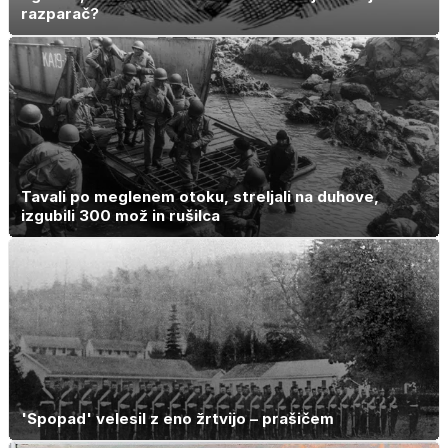
razparač?
Tavali po meglenem otoku, streljali na duhove,
izgubili 300 mož in rušilca
'Spopad' velesil z eno žrtvijo – prašičem