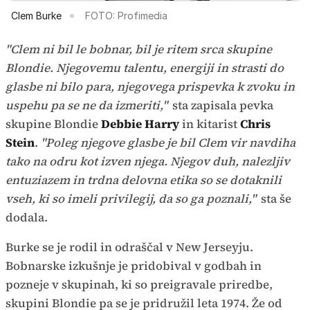
Clem Burke
FOTO: Profimedia
"Clem ni bil le bobnar, bil je ritem srca skupine
Blondie. Njegovemu talentu, energiji in strasti do
glasbe ni bilo para, njegovega prispevka k zvoku in
uspehu pa se ne da izmeriti,"
sta zapisala pevka
skupine Blondie
Debbie Harry
in kitarist
Chris
Stein
.
"Poleg njegove glasbe je bil Clem vir navdiha
tako na odru kot izven njega. Njegov duh, nalezljiv
entuziazem in trdna delovna etika so se dotaknili
vseh, ki so imeli privilegij, da so ga poznali,"
sta še
dodala.
Burke se je rodil in odraščal v New Jerseyju.
Bobnarske izkušnje je pridobival v godbah in
pozneje v skupinah, ki so preigravale priredbe,
skupini Blondie pa se je pridružil leta 1974. Že od