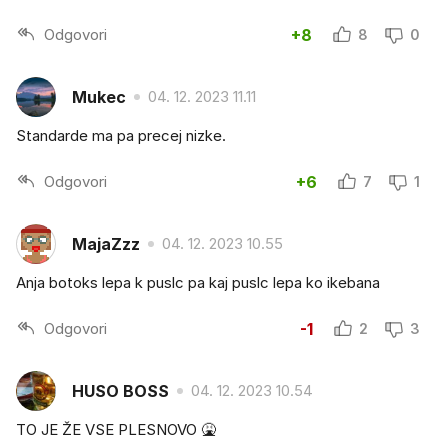
Odgovori
+8
8
0
Mukec
04. 12. 2023 11.11
Standarde ma pa precej nizke.
Odgovori
+6
7
1
MajaZzz
04. 12. 2023 10.55
Anja botoks lepa k puslc pa kaj puslc lepa ko ikebana
Odgovori
-1
2
3
HUSO BOSS
04. 12. 2023 10.54
TO JE ŽE VSE PLESNOVO 🤮