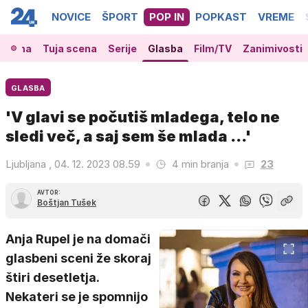
NOVICE
ŠPORT
POP IN
POPKAST
VREME
 scena
Tuja scena
Serije
Glasba
Film/TV
Zanimivosti
GLASBA
'V glavi se počutiš mladega, telo ne
sledi več, a saj sem še mlada ...'
Ljubljana , 04. 12. 2023 08.59
4 min branja
23
AVTOR:
Boštjan Tušek
Anja Rupel je na domači
glasbeni sceni že skoraj
štiri desetletja.
Nekateri se je spomnijo