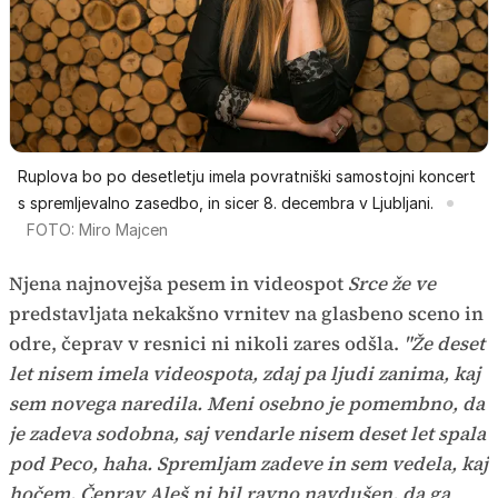
Ruplova bo po desetletju imela povratniški samostojni koncert
s spremljevalno zasedbo, in sicer 8. decembra v Ljubljani.
FOTO: Miro Majcen
Njena najnovejša pesem in videospot
Srce že ve
predstavljata nekakšno vrnitev na glasbeno sceno in
odre, čeprav v resnici ni nikoli zares odšla.
"Že deset
let nisem imela videospota, zdaj pa ljudi zanima, kaj
sem novega naredila. Meni osebno je pomembno, da
je zadeva sodobna, saj vendarle nisem deset let spala
pod Peco, haha. Spremljam zadeve in sem vedela, kaj
hočem. Čeprav Aleš ni bil ravno navdušen, da ga