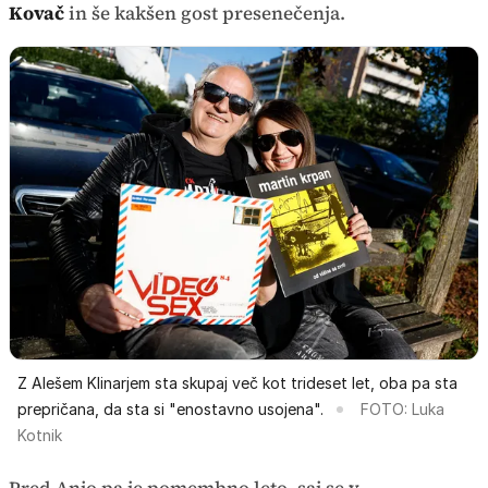
Kovač
in še kakšen gost presenečenja.
Z Alešem Klinarjem sta skupaj več kot trideset let, oba pa sta
prepričana, da sta si "enostavno usojena".
FOTO: Luka
Kotnik
Pred Anjo pa je pomembno leto, saj se v