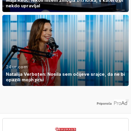
Maja Keuc: Nikoli nisem zmogla biti lutka, s katero bi
nekdo upravljal
24ur.com
Natalija Verboten: Nosila sem očijeve srajce, da ne bi
opazili mojih prsi
Priporoča