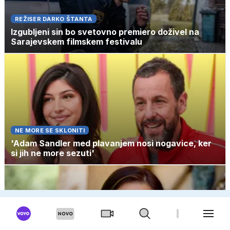
REŽISER DARKO ŠTANTA
Izgubljeni sin bo svetovno premiero doživel na
Sarajevskem filmskem festivalu
NE MORE SE SKLONITI
'Adam Sandler med plavanjem nosi nogavice, ker
si jih ne more sezuti'