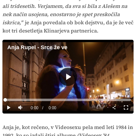
ali tridesetih. Verjamem, da sva si bila z Alešem na
nek način usojena, enostavno je spet preskočila
iskrica,"
je Anja povedala ob bok dejstvu, da je že več
kot tri desetletja Klinarjeva partnerica.
Anja Rupel - Srce že ve
Predvajaj
Loaded
:
0%
Current
0:00
/
Duration
0:00
Predvajaj
Tiho
Celoz
način
Time
Anja je, kot rečeno, v Videosexu pela med leti 1984 in
1992, ko so izdali štiri albume
(Videosex '84,