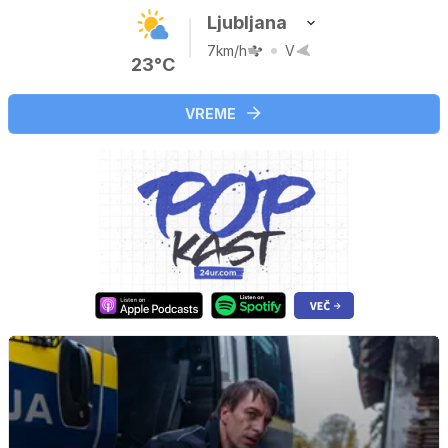
Ljubljana
7km/h
V
23°C
VREME