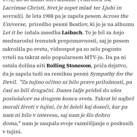
Lacrimae Christi, Svet je zopet mlad
ter
Ljubi in
sovraži),
že leta 1988 pa je zapela pesem
Across the
Universe,
priredbo pesmi Beatlov, ki jo je na albumu
Let it be
izdala zasedba
Laibach
. To je bil za Anjo
mednarodni trenutek prepoznavnosti, saj je pesem
zakrožila po svetu, videospot pa so zelo pogosto
vrteli na takrat zelo popularnem MTV-ju. Da pa ni
ostala dolžna niti
Rolling Stonesom
, priča dejstvo,
da je zapela tudi na remiksu pesmi
Sympathy for the
Devil.
"Za tujino očitno ni bilo prave priložnosti, pa
časi so bili drugačni. Danes lažje prideš do ušes
poslušalcev na drugem koncu sveta. Takrat bi najbrž
morali živeti v tujini, če bi želeli kaj doseči, kar pa
nam ni bilo v interesu, saj nam je šlo dobro
doma,"
nam je zaupala svoje razmišljanje o poskusih
v tujini.