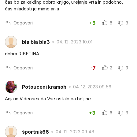
čas bo za kakšnp dobro knjigo, urejanje vrta in podobno,
čas mladosti je mimo anja
Odgovori
+5
8
3
bla bla bla3
04. 12. 2023 10.01
dobra RIBETINA
Odgovori
-7
2
9
Potouceni kramoh
04. 12. 2023 09.56
Anja in Videosex da.Vse ostalo pa bolj ne.
Odgovori
+3
6
3
športnik66
04. 12. 2023 09.48