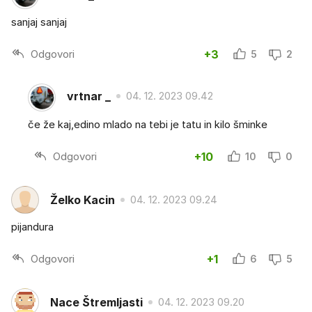
sanjaj sanjaj
Odgovori
+3
5
2
vrtnar _
04. 12. 2023 09.42
če že kaj,edino mlado na tebi je tatu in kilo šminke
Odgovori
+10
10
0
Želko Kacin
04. 12. 2023 09.24
pijandura
Odgovori
+1
6
5
Nace Štremljasti
04. 12. 2023 09.20