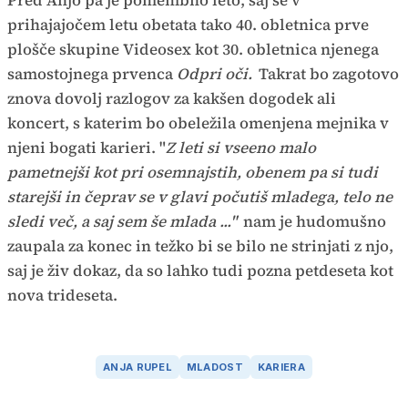
prihajajočem letu obetata tako 40. obletnica prve
plošče skupine Videosex kot 30. obletnica njenega
samostojnega prvenca
Odpri oči.
Takrat bo zagotovo
znova dovolj razlogov za kakšen dogodek ali
koncert, s katerim bo obeležila omenjena mejnika v
njeni bogati karieri. "
Z leti si vseeno malo
pametnejši kot pri osemnajstih, obenem pa si tudi
starejši in čeprav se v glavi počutiš mladega, telo ne
sledi več, a saj sem še mlada ..."
nam je hudomušno
zaupala za konec in težko bi se bilo ne strinjati z njo,
saj je živ dokaz, da so lahko tudi pozna petdeseta kot
nova trideseta.
ANJA RUPEL
MLADOST
KARIERA