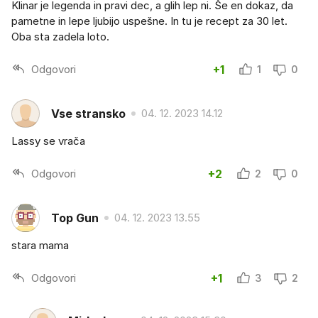
Klinar je legenda in pravi dec, a glih lep ni. Še en dokaz, da
pametne in lepe ljubijo uspešne. In tu je recept za 30 let.
Oba sta zadela loto.
Odgovori
+1
1
0
Vse stransko
04. 12. 2023 14.12
Lassy se vrača
Odgovori
+2
2
0
Top Gun
04. 12. 2023 13.55
stara mama
Odgovori
+1
3
2