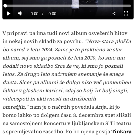
Predvajaj
Loaded
:
0%
Current
0:00
/
Duration
0:00
Predvajaj
Tiho
Celoz
način
Time
V pripravi pa ima tudi novi album osveženih hitov
in nekaj novih skladb za povrhu
. "Nova-stara plošča
bo nared v letu 2024. Zame je to praktično že star
album, saj smo ga posneli že leta 2020, ko smo mu
dodali novo skladbo Srce že ve, ki smo jo posneli
letos. Za drugo leto načrtujem snemanje še enega
dueta. Sicer pa albumi že dolgo niso več pomemben
faktor v glasbeni karieri, zdaj so bolj 'in' bolj singli,
videospoti in aktivnosti na družbenih
omrežjih,"
nam je o načrtih povedala Anja, ki jo
bomo lahko po dolgem času 8. decembra spet slišali
na samostojnem koncertu v ljubljanskem SiTi teatru
s spremljevalno zasedbo, ko bo njena gostja
Tinkara