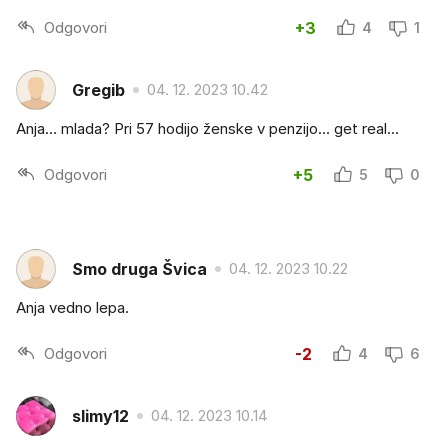
Odgovori
+3
4
1
Gregib
04. 12. 2023 10.42
Anja... mlada? Pri 57 hodijo ženske v penzijo... get real...
Odgovori
+5
5
0
Smo druga Švica
04. 12. 2023 10.22
Anja vedno lepa.
Odgovori
-2
4
6
slimy12
04. 12. 2023 10.14