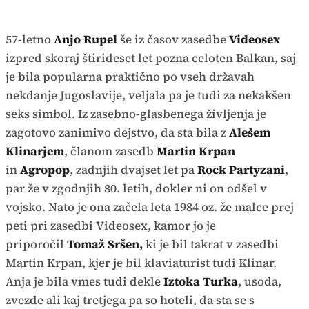
57-letno
Anjo Rupel
še iz časov zasedbe
Videosex
izpred skoraj štirideset let pozna celoten Balkan, saj
je bila popularna praktično po vseh državah
nekdanje Jugoslavije, veljala pa je tudi za nekakšen
seks simbol. Iz zasebno-glasbenega življenja je
zagotovo zanimivo dejstvo, da sta bila z
Alešem
Klinarjem
, članom zasedb
Martin Krpan
in
Agropop
, zadnjih dvajset let pa
Rock Partyzani
,
par že v zgodnjih 80. letih, dokler ni on odšel v
vojsko. Nato je ona začela leta 1984 oz. že malce prej
peti pri zasedbi Videosex, kamor jo je
priporočil
Tomaž Sršen,
ki je bil takrat v zasedbi
Martin Krpan, kjer je bil klaviaturist tudi Klinar.
Anja je bila vmes tudi dekle
Iztoka Turka
, usoda,
zvezde ali kaj tretjega pa so hoteli, da sta se s