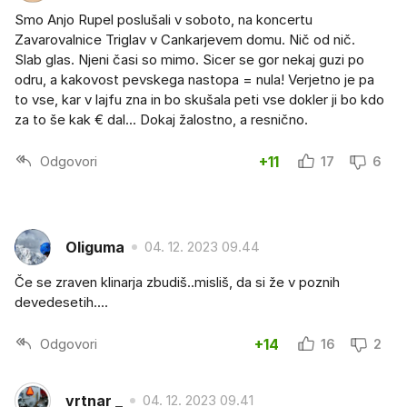
Smo Anjo Rupel poslušali v soboto, na koncertu
Zavarovalnice Triglav v Cankarjevem domu. Nič od nič.
Slab glas. Njeni časi so mimo. Sicer se gor nekaj guzi po
odru, a kakovost pevskega nastopa = nula! Verjetno je pa
to vse, kar v lajfu zna in bo skušala peti vse dokler ji bo kdo
za to še kak € dal... Dokaj žalostno, a resnično.
Odgovori
+11
17
6
Oliguma
04. 12. 2023 09.44
Če se zraven klinarja zbudiš..misliš, da si že v poznih
devedesetih....
Odgovori
+14
16
2
vrtnar _
04. 12. 2023 09.41