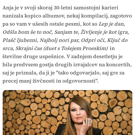
Anja je v svoji skoraj 30-letni samostojni karieri
nanizala kopico albumov, nekaj kompilacij, zagotovo
pa so vam v ušesih ostale pesmi, kot so
Lep je dan,
Odšla bom še to noč, Sanjam te, Življenje je kot igra,
Plašč ljubezni, Najbolj nori par, Odpri oči, Ključ do
srca, Skrajni čas (duet s Tošejem Proeskim)
in
številne druge uspešnice. V zadnjem desetletju je
bila predvsem gostja drugih izvajalcev na koncertih,
saj je priznala, da ji je "tako odgovarjalo, saj gre za
precej manj živčnosti in odgovornosti".