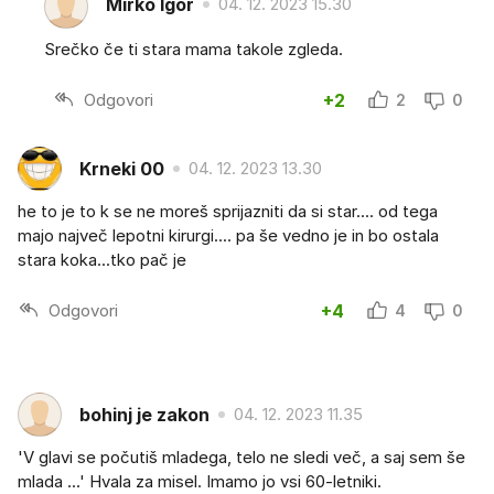
Mirko Igor
04. 12. 2023 15.30
Srečko če ti stara mama takole zgleda.
Odgovori
+2
2
0
Krneki 00
04. 12. 2023 13.30
he to je to k se ne moreš sprijazniti da si star.... od tega
majo največ lepotni kirurgi.... pa še vedno je in bo ostala
stara koka...tko pač je
Odgovori
+4
4
0
bohinj je zakon
04. 12. 2023 11.35
'V glavi se počutiš mladega, telo ne sledi več, a saj sem še
mlada ...' Hvala za misel. Imamo jo vsi 60-letniki.