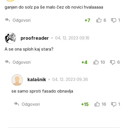
ganjen do solz pa še malo čez ob novici hvalaaaaa
Odgovori
+7
8
1
proofreader
04. 12. 2023 09.16
A se ona sploh kaj stara?
Odgovori
+4
10
6
kalašnik
04. 12. 2023 09.36
se samo sproti fasado obnavlja
Odgovori
+15
16
1