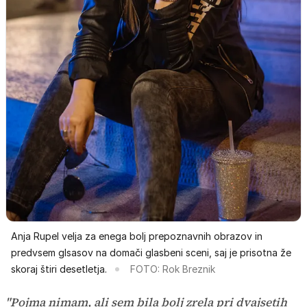
Anja Rupel velja za enega bolj prepoznavnih obrazov in
predvsem glsasov na domači glasbeni sceni, saj je prisotna že
skoraj štiri desetletja.
FOTO: Rok Breznik
"Pojma nimam, ali sem bila bolj zrela pri dvajsetih