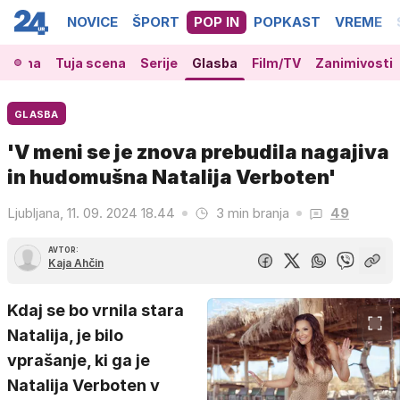
NOVICE
ŠPORT
POP IN
POPKAST
VREME
 scena
Tuja scena
Serije
Glasba
Film/TV
Zanimivosti
GLASBA
'V meni se je znova prebudila nagajiva
in hudomušna Natalija Verboten'
Ljubljana, 11. 09. 2024 18.44
3 min branja
49
AVTOR:
Kaja Ahčin
Kdaj se bo vrnila stara
Natalija, je bilo
vprašanje, ki ga je
Natalija Verboten v