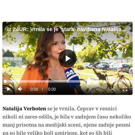
Iz 24UR: Vrnila se je 'stara' navihana Natalija Verboten
Predvajaj
Loaded
:
0%
Current
0:00
/
Duration
0:00
Predvajaj
Tiho
Celoz
način
Time
Natalija Verboten
se je vrnila. Čeprav v resnici
nikoli ni zares odšla, je bila v zadnjem času nekoliko
manj prisotna na medijski sceni, njene zadnje pesmi
pa so bile veliko bolj umirjene, kot so jih bili