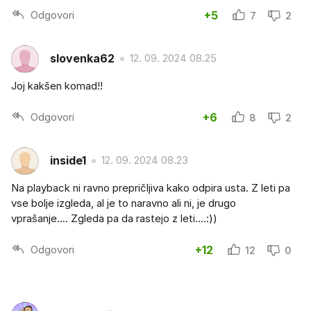
Odgovori
+5
7
2
slovenka62
12. 09. 2024 08.25
Joj kakšen komad!!
Odgovori
+6
8
2
inside1
12. 09. 2024 08.23
Na playback ni ravno prepričljiva kako odpira usta. Z leti pa
vse bolje izgleda, al je to naravno ali ni, je drugo
vprašanje.... Zgleda pa da rastejo z leti....:))
Odgovori
+12
12
0