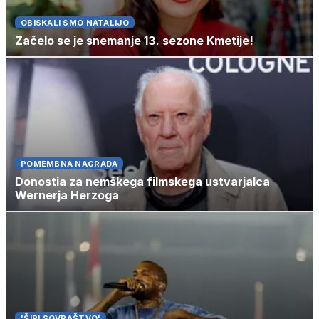
OBISKALI SMO NATALIJO
Začelo se je snemanje 13. sezone Kmetije!
POMEMBNA NAGRADA
Donostia za nemškega filmskega ustvarjalca
Wernerja Herzoga
'ŠIRI SOVRAŠTVO'