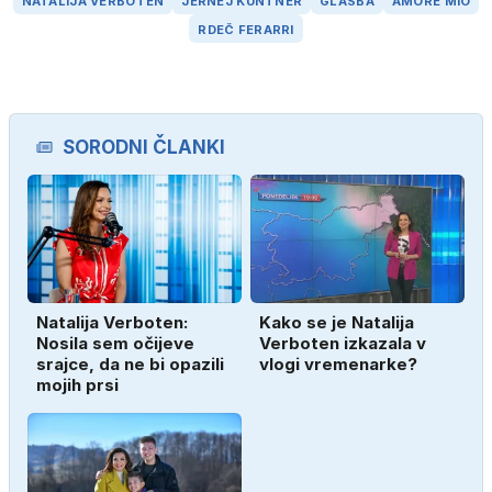
NATALIJA VERBOTEN
JERNEJ KUNTNER
GLASBA
AMORE MIO
RDEČ FERARRI
SORODNI ČLANKI
Natalija Verboten:
Kako se je Natalija
Nosila sem očijeve
Verboten izkazala v
srajce, da ne bi opazili
vlogi vremenarke?
mojih prsi