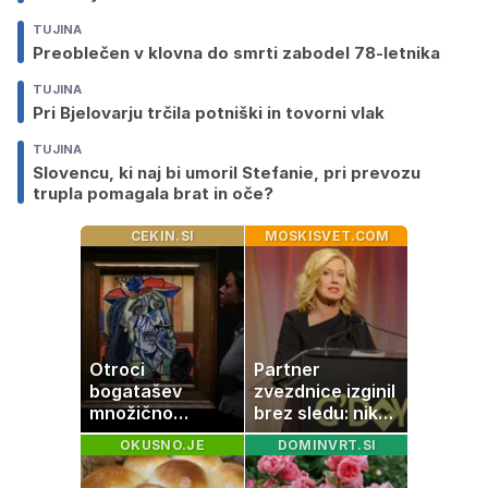
TUJINA
Preoblečen v klovna do smrti zabodel 78-letnika
TUJINA
Pri Bjelovarju trčila potniški in tovorni vlak
TUJINA
Slovencu, ki naj bi umoril Stefanie, pri prevozu
trupla pomagala brat in oče?
CEKIN.SI
MOSKISVET.COM
Otroci
Partner
bogatašev
zvezdnice izginil
množično
brez sledu: nikoli
prodajajo
ga niso našli,
OKUSNO.JE
DOMINVRT.SI
družinske
nato je prišla še
zbirke: raje imajo
ena tragedija