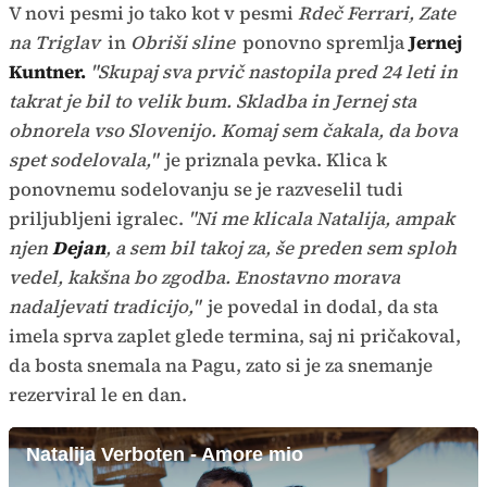
V novi pesmi jo tako kot v pesmi
Rdeč Ferrari, Zate
na Triglav
in
Obriši sline
ponovno spremlja
Jernej
Kuntner.
"Skupaj sva prvič nastopila pred 24 leti in
takrat je bil to velik bum. Skladba in Jernej sta
obnorela vso Slovenijo. Komaj sem čakala, da bova
spet sodelovala,"
je priznala pevka. Klica k
ponovnemu sodelovanju se je razveselil tudi
priljubljeni igralec.
"Ni me klicala Natalija, ampak
njen
Dejan
, a sem bil takoj za, še preden sem sploh
vedel, kakšna bo zgodba. Enostavno morava
nadaljevati tradicijo,"
je povedal in dodal, da sta
imela sprva zaplet glede termina, saj ni pričakoval,
da bosta snemala na Pagu, zato si je za snemanje
rezerviral le en dan.
Natalija Verboten - Amore mio