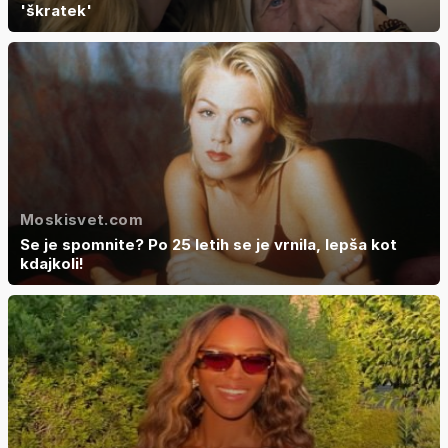
'škratek'
Moskisvet.com
Se je spomnite? Po 25 letih se je vrnila, lepša kot
kdajkoli!