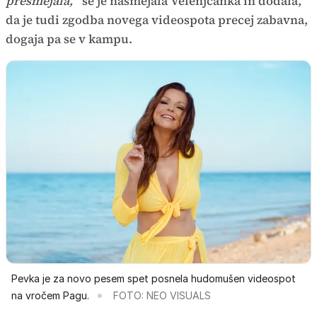
presmejala,"
se je nasmejala Velenjčanka in dodala,
da je tudi zgodba novega videospota precej zabavna,
dogaja pa se v kampu.
Pevka je za novo pesem spet posnela hudomušen videospot
na vročem Pagu.
FOTO: NEO VISUALS