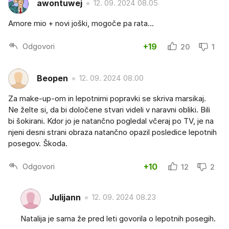
awontuwej
12. 09. 2024 08.05
Amore mio + novi joški, mogoče pa rata...
Odgovori
+19
20
1
Beopen
12. 09. 2024 08.00
Za make-up-om in lepotnimi popravki se skriva marsikaj.
Ne želte si, da bi določene stvari videli v naravni obliki. Bili
bi šokirani. Kdor jo je natančno pogledal včeraj po TV, je na
njeni desni strani obraza natančno opazil posledice lepotnih
posegov. Škoda.
Odgovori
+10
12
2
Julijann
12. 09. 2024 08.23
Natalija je sama že pred leti govorila o lepotnih posegih.