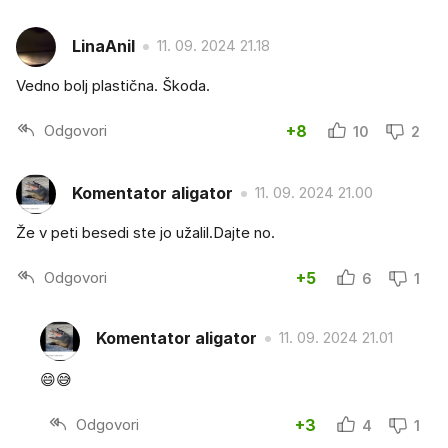
LinaAnil
11. 09. 2024 21.18
Vedno bolj plastična. Škoda.
Odgovori
+8
10
2
Komentator aligator
11. 09. 2024 21.00
Že v peti besedi ste jo užalil.Dajte no.
Odgovori
+5
6
1
Komentator aligator
11. 09. 2024 21.01
😄😅
Odgovori
+3
4
1