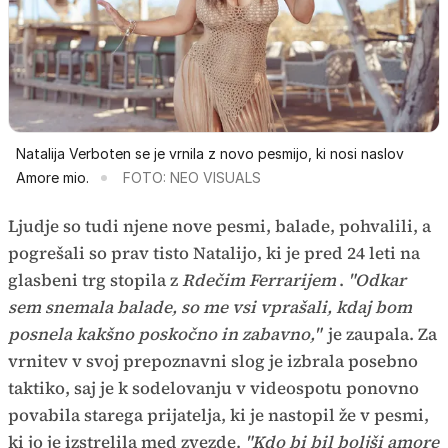
Natalija Verboten se je vrnila z novo pesmijo, ki nosi naslov
Amore mio.
FOTO: NEO VISUALS
Ljudje so tudi njene nove pesmi, balade, pohvalili, a
pogrešali so prav tisto Natalijo, ki je pred 24 leti na
glasbeni trg stopila z
Rdečim Ferrarijem
.
"Odkar
sem snemala balade, so me vsi vprašali, kdaj bom
posnela kakšno poskočno in zabavno,"
je zaupala. Za
vrnitev v svoj prepoznavni slog je izbrala posebno
taktiko, saj je k sodelovanju v videospotu ponovno
povabila starega prijatelja, ki je nastopil že v pesmi,
ki jo je izstrelila med zvezde.
"Kdo bi bil boljši amore