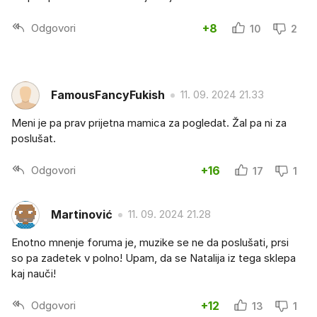
Odgovori
+8
10
2
FamousFancyFukish
11. 09. 2024 21.33
Meni je pa prav prijetna mamica za pogledat. Žal pa ni za
poslušat.
Odgovori
+16
17
1
Martinović
11. 09. 2024 21.28
Enotno mnenje foruma je, muzike se ne da poslušati, prsi
so pa zadetek v polno! Upam, da se Natalija iz tega sklepa
kaj nauči!
Odgovori
+12
13
1