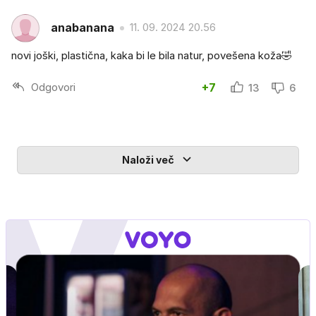
anabanana
11. 09. 2024 20.56
novi joški, plastična, kaka bi le bila natur, povešena koža🤣
Odgovori
+7
13
6
Naloži več