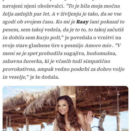
navajeni njeni oboževalci.
"To je bila moja močna
želja zadnjih par let. A v življenju je tako, da se vse
zgodi ob svojem času. Ko mi je
Raay
lani pokazal to
pesem, sem takoj vedela, da je to to, to takoj začutiš
in dobila sem kurjo polt,"
je povedala o vrnitvi na
svoje stare glasbene tire s pesmijo
Amore mio
.
"V
meni se je spet prebudila nagajiva, hudomušna,
zabavna žurerka, ki je včasih tudi simpatično
provokativna, ampak vedno poskrbi za dobro voljo
in veselje,"
je še dodala.