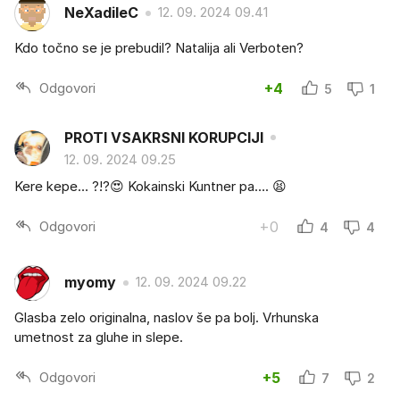
NeXadileC
12. 09. 2024 09.41
Kdo točno se je prebudil? Natalija ali Verboten?
Odgovori
+4
5
1
PROTI VSAKRSNI KORUPCIJI
12. 09. 2024 09.25
Kere kepe… ?!?😍 Kokainski Kuntner pa…. 😫
Odgovori
+0
4
4
myomy
12. 09. 2024 09.22
Glasba zelo originalna, naslov še pa bolj. Vrhunska
umetnost za gluhe in slepe.
Odgovori
+5
7
2