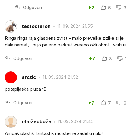
Odgovori
+2
5
3
testosteron
11. 09. 2024 21.55
Ringa ringa raja glasbena zvrst - malo prevelke zizike si je
dala narest,...bi jo pa ene parkrat vseeno okli obrnil,..wuhuu
Odgovori
+7
8
1
arctic
11. 09. 2024 21.52
potapljaska pluca :D
Odgovori
+7
7
0
obožeobože
11. 09. 2024 21.45
Ampak plastik fantastik mojster je zadel u nulo!