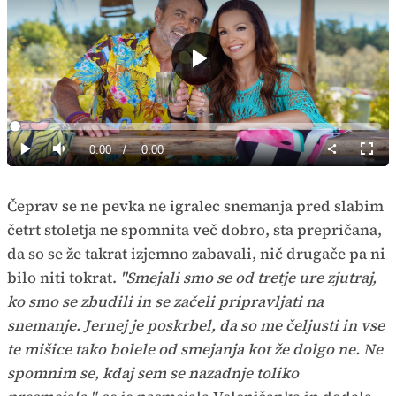
Predvajaj
Loaded
:
0%
Current
0:00
/
Duration
0:00
Predvajaj
Tiho
Celoz
način
Time
Čeprav se ne pevka ne igralec snemanja pred slabim
četrt stoletja ne spomnita več dobro, sta prepričana,
da so se že takrat izjemno zabavali, nič drugače pa ni
bilo niti tokrat.
"Smejali smo se od tretje ure zjutraj,
ko smo se zbudili in se začeli pripravljati na
snemanje. Jernej je poskrbel, da so me čeljusti in vse
te mišice tako bolele od smejanja kot že dolgo ne. Ne
spomnim se, kdaj sem se nazadnje toliko