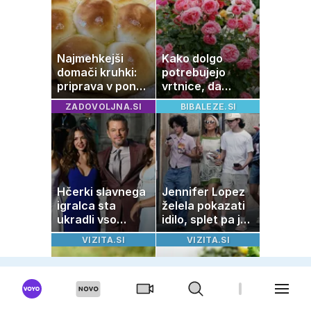
denar kot
umetnine
Najmehkejši
Kako dolgo
domači kruhki:
potrebujejo
priprava v ponvi
vrtnice, da
je trik za popoln
zrastejo? Vse o
ZADOVOLJNA.SI
BIBALEZE.SI
rezultat
rasti, cvetenju in
negi vrtnic
Hčerki slavnega
Jennifer Lopez
igralca sta
želela pokazati
ukradli vso
idilo, splet pa je
pozornost
razburila ena
VIZITA.SI
VIZITA.SI
stvar