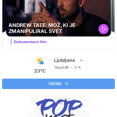
IJATELJ PINGVIN
eca / družinski, pustolovski
Ljubljana
7km/h
V
23°C
VREME