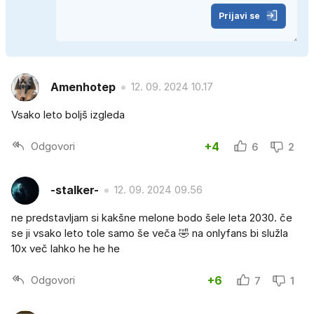
Prijavi se
Amenhotep
12. 09. 2024 10.17
Vsako leto boljš izgleda
Odgovori
+4
6
2
-stalker-
12. 09. 2024 09.56
ne predstavljam si kakšne melone bodo šele leta 2030. če
se ji vsako leto tole samo še veča 🤣 na onlyfans bi služla
10x več lahko he he he
Odgovori
+6
7
1