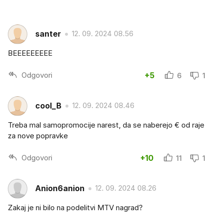
santer
12. 09. 2024 08.56
BEEEEEEEEE
Odgovori
+5
6
1
cool_B
12. 09. 2024 08.46
Treba mal samopromocije narest, da se naberejo € od raje
za nove popravke
Odgovori
+10
11
1
Anion6anion
12. 09. 2024 08.26
Zakaj je ni bilo na podelitvi MTV nagrad?