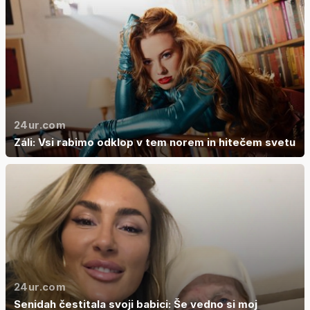
24ur.com
Záli: Vsi rabimo odklop v tem norem in hitečem svetu
24ur.com
Senidah čestitala svoji babici: Še vedno si moj