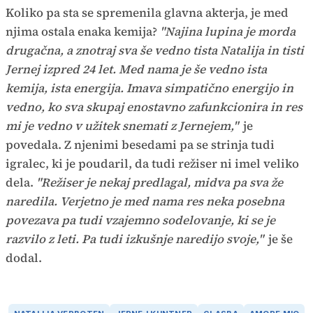
Koliko pa sta se spremenila glavna akterja, je med
njima ostala enaka kemija?
"Najina lupina je morda
drugačna, a znotraj sva še vedno tista Natalija in tisti
Jernej izpred 24 let. Med nama je še vedno ista
kemija, ista energija. Imava simpatično energijo in
vedno, ko sva skupaj enostavno zafunkcionira in res
mi je vedno v užitek snemati z Jernejem,"
je
povedala. Z njenimi besedami pa se strinja tudi
igralec, ki je poudaril, da tudi režiser ni imel veliko
dela.
"Režiser je nekaj predlagal, midva pa sva že
naredila. Verjetno je med nama res neka posebna
povezava pa tudi vzajemno sodelovanje, ki se je
razvilo z leti. Pa tudi izkušnje naredijo svoje,"
je še
dodal.