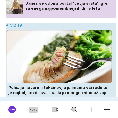
Danes se odpira portal 'Levja vrata', gre
za enega najpomembnejših dni v letu
VIZITA
Polna je nevarnih toksinov, a jo imamo vsi radi: to
je najbolj nezdrava riba, ki jo mnogi redno uživajo
Prilagodite svojo vadbo visokim poletnim
temperaturam