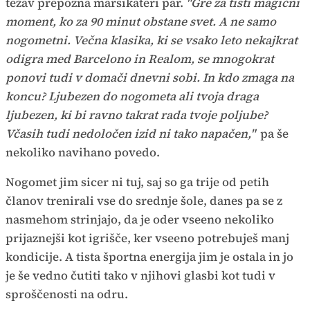
težav prepozna marsikateri par.
"Gre za tisti magični
moment, ko za 90 minut obstane svet. A ne samo
nogometni. Večna klasika, ki se vsako leto nekajkrat
odigra med Barcelono in Realom, se mnogokrat
ponovi tudi v domači dnevni sobi. In kdo zmaga na
koncu? Ljubezen do nogometa ali tvoja draga
ljubezen, ki bi ravno takrat rada tvoje poljube?
Včasih tudi nedoločen izid ni tako napačen,"
pa še
nekoliko navihano povedo.
Nogomet jim sicer ni tuj, saj so ga trije od petih
članov trenirali vse do srednje šole, danes pa se z
nasmehom strinjajo, da je oder vseeno nekoliko
prijaznejši kot igrišče, ker vseeno potrebuješ manj
kondicije. A tista športna energija jim je ostala in jo
je še vedno čutiti tako v njihovi glasbi kot tudi v
sproščenosti na odru.