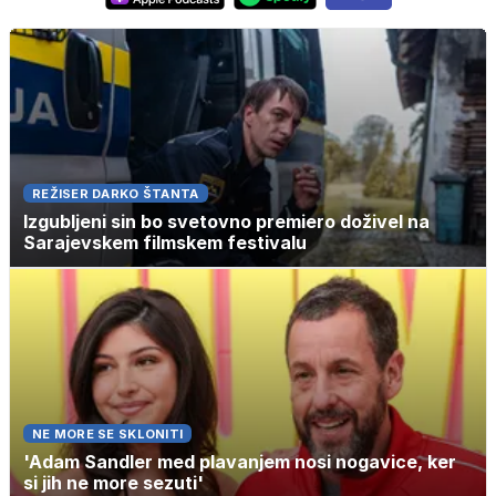
REŽISER DARKO ŠTANTA
Izgubljeni sin bo svetovno premiero doživel na
Sarajevskem filmskem festivalu
NE MORE SE SKLONITI
'Adam Sandler med plavanjem nosi nogavice, ker
si jih ne more sezuti'