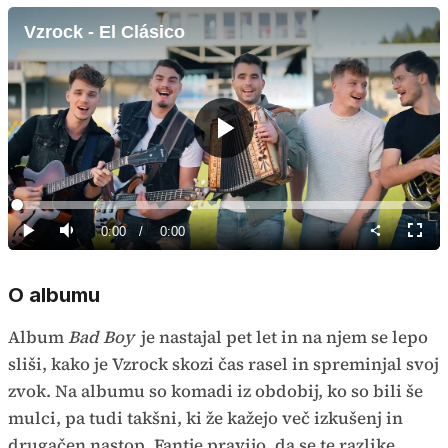
Vzrock - El Clásico
Predvajaj
Loaded
:
0%
Current
0:00
/
Duration
0:00
Predvajaj
Tiho
Celoz
način
Time
O albumu
Album
Bad Boy
je nastajal pet let in na njem se lepo
sliši, kako je Vzrock skozi čas rasel in spreminjal svoj
zvok. Na albumu so komadi iz obdobij, ko so bili še
mulci, pa tudi takšni, ki že kažejo več izkušenj in
drugačen nastop. Fantje pravijo, da se te razlike