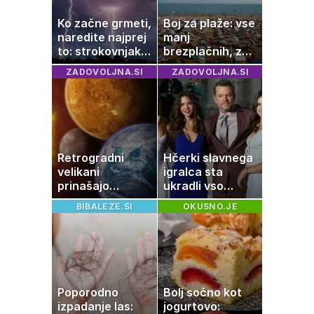
Ko začne grmeti,
Boj za plaže: vse
naredite najprej
manj
to: strokovnjaki
brezplačnih, za
opozarjajo na
ležalnik in
ZADOVOLJNA.SI
ZADOVOLJNA.SI
pogosto napako
senčnik tudi več
kot 40 evrov
Retrogradni
Hčerki slavnega
velikani
igralca sta
prinašajo
ukradli vso
pomembne
pozornost
BIBALEZE.SI
OKUSNO.JE
premike – kaj
pomeni, da so
Saturn, Neptun
in Pluton hkrati
retrogradni?
Poporodno
Bolj sočno kot
izpadanje las:
jogurtovo: