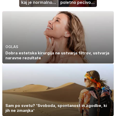
kaj je normalno
poletno pecivo,
in kako si
ki vedno uspe
pomagati
OGLAS
Dobra estetska kirurgija ne ustvarja filtrov, ustvarja
naravne rezultate
Sam po svetu? 'Svoboda, spontanost in zgodbe, ki
jih ne zmanjka'