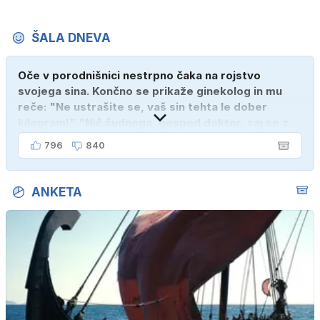
ŠALA DNEVA
Oče v porodnišnici nestrpno čaka na rojstvo
svojega sina. Končno se prikaže ginekolog in mu
reče: "Ne ustrašite se, vaš sin tehta le dober
kilogram!" "Nič čudnega, gospod doktor, saj se z
ženo poznava šele tri mesece."
796
840
ANKETA