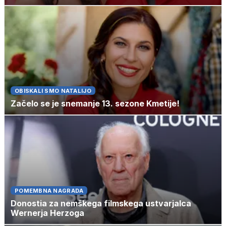
OBISKALI SMO NATALIJO
Začelo se je snemanje 13. sezone Kmetije!
POMEMBNA NAGRADA
Donostia za nemškega filmskega ustvarjalca
Wernerja Herzoga