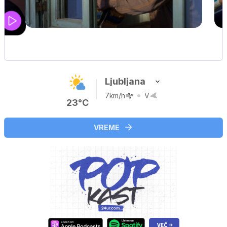
UEFA SUPERPOKAL
V živo na VOYO: sreda ob 20.30
Ljubljana
7km/h
V
23°C
VREME