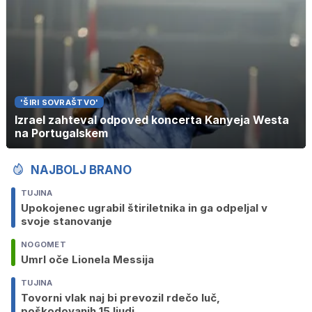
'ŠIRI SOVRAŠTVO'
Izrael zahteval odpoved koncerta Kanyeja Westa
na Portugalskem
NAJBOLJ BRANO
TUJINA
Upokojenec ugrabil štiriletnika in ga odpeljal v
svoje stanovanje
NOGOMET
Umrl oče Lionela Messija
TUJINA
Tovorni vlak naj bi prevozil rdečo luč,
poškodovanih 15 ljudi