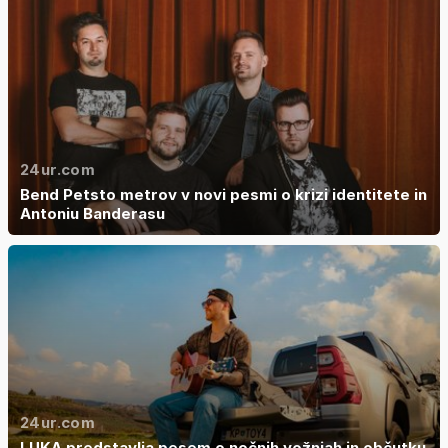
24ur.com
Bend Petsto metrov v novi pesmi o krizi identitete in
Antoniu Banderasu
24ur.com
LUKA predstavlja pesem o nočnih vožnjah in občutku