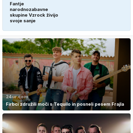
Fantje
narodnozabavne
skupine Vzrock živijo
svoje sanje
24ur.com
Firbci združili moči s Tequilo in posneli pesem Frajla