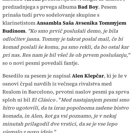
predzadnjega s prvega albuma
Bad Boy
. Pesem
prinaša tudi prvo sodelovanje skupine s
klarinetistom
Ansambla Saša Avsenika Tommyjem
Budinom
.
"Ko smo prvič poslušali demo, je bila
odločitev jasna. Tommy je takrat poslal mail, če bi
komad poslali še komu, pa smo rekli, da bo ostal kar
pri nas. Res nam je bil všeč že ob prvem poslušanju,"
so o novi pesmi povedali fantje.
Besedilo za pesem je napisal
Alen Klepčar
, ki je že v
osnovi črpal navdih iz večnega rivalstva med
Realom in Barcelono, prvotni naslov pesmi pa sprva
sploh ni bil
El Clásico
. "
Med nastajanjem pesmi smo
hitro ugotovili, da ta izraz popolnoma zadene bistvo
komada, in Alen, kot ga vsi poznamo, je v nekaj
minutah prilagodil dve vrstici, da se je vse lepo
ujemalo z novo idejo."