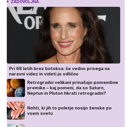
ZADOVOLJNA
Pri 68 letih brez botoksa: še vedno prisega na
naravni videz in videti je odlično
Retrogradni velikani prinašajo pomembne
premike – kaj pomeni, da so Saturn,
Neptun in Pluton hkrati retrogradni?
Nohti, ki jih to poletje nosijo ženske po
vsem svetu