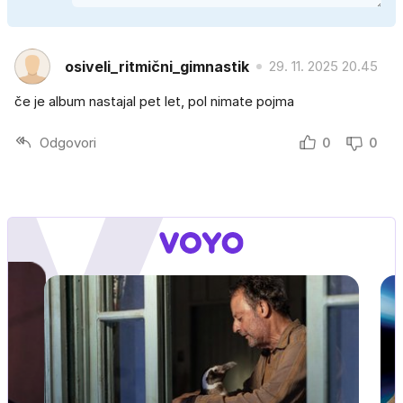
osiveli_ritmični_gimnastik
29. 11. 2025 20.45
če je album nastajal pet let, pol nimate pojma
Odgovori
0
0