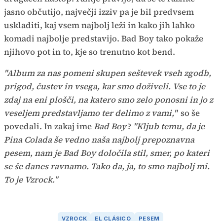
jasno občutijo, največji izziv pa je bil predvsem
uskladiti, kaj vsem najbolj leži in kako jih lahko
komadi najbolje predstavijo. Bad Boy tako pokaže
njihovo pot in to, kje so trenutno kot bend.
"Album za nas pomeni skupen seštevek vseh zgodb,
prigod, čustev in vsega, kar smo doživeli. Vse to je
zdaj na eni plošči, na katero smo zelo ponosni in jo z
veseljem predstavljamo ter delimo z vami,"
so še
povedali. In zakaj ime
Bad Boy
?
"Kljub temu, da je
Pina Colada še vedno naša najbolj prepoznavna
pesem, nam je Bad Boy določila stil, smer, po kateri
se še danes ravnamo. Tako da, ja, to smo najbolj mi.
To je Vzrock."
VZROCK
EL CLÁSICO
PESEM