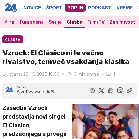
NOVICE
ŠPORT
POP IN
POPKAST
VREME
 scena
Tuja scena
Serije
Glasba
Film/TV
Zanimivosti
GLASBA
Vzrock: El Clásico ni le večno
rivalstvo, temveč vsakdanja klasika
Ljubljana, 28. 11. 2025 18.53
3 min branja
1
AVTOR:
Alen Podlesnik
E.M.
Zasedba Vzrock
predstavlja novi singel
El Clásico,
predzadnjega s prvega