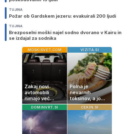
TUJINA
Požar ob Gardskem jezeru: evakuirali 200 ljudi
TUJINA
Brezposelni moški najel sodno dvorano v Kairu in
se izdajal za sodnika
MOSKISVET.COM
VIZITA.SI
Zakaj novi
Polna je
avtomobili
nevarnih
nimajo več
toksinov, a jo
rezervne gume?
imamo vsi radi:
DOMINVRT.SI
CEKIN.SI
to je najbolj
nezdrava riba, ki
jo mnogi redno
uživajo