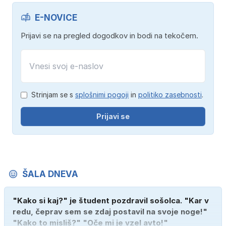
E-NOVICE
Prijavi se na pregled dogodkov in bodi na tekočem.
Strinjam se s
splošnimi pogoji
in
politiko zasebnosti
.
Prijavi se
ŠALA DNEVA
"Kako si kaj?" je študent pozdravil sošolca. "Kar v
redu, čeprav sem se zdaj postavil na svoje noge!"
"Kako to misliš?" "Oče mi je vzel avto!"