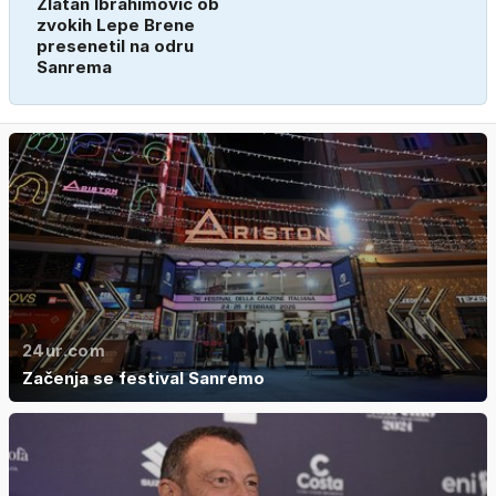
Zlatan Ibrahimović ob
zvokih Lepe Brene
presenetil na odru
Sanrema
24ur.com
Začenja se festival Sanremo