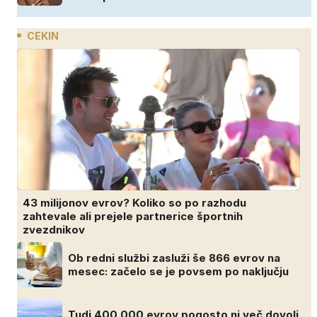
CEKIN
43 milijonov evrov? Koliko so po razhodu
zahtevale ali prejele partnerice športnih
zvezdnikov
Ob redni službi zasluži še 866 evrov na
mesec: začelo se je povsem po naključju
Tudi 400.000 evrov pogosto ni več dovolj