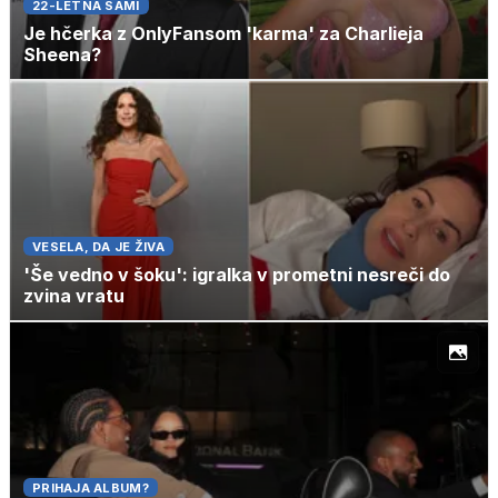
22-LETNA SAMI
Je hčerka z OnlyFansom 'karma' za Charlieja
Sheena?
VESELA, DA JE ŽIVA
'Še vedno v šoku': igralka v prometni nesreči do
zvina vratu
PRIHAJA ALBUM?