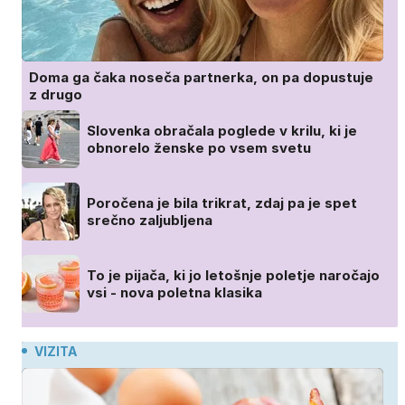
Doma ga čaka noseča partnerka, on pa dopustuje
z drugo
Slovenka obračala poglede v krilu, ki je
obnorelo ženske po vsem svetu
Poročena je bila trikrat, zdaj pa je spet
srečno zaljubljena
To je pijača, ki jo letošnje poletje naročajo
vsi - nova poletna klasika
VIZITA