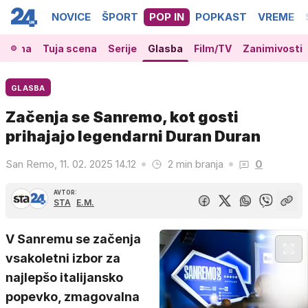
NOVICE
ŠPORT
POP IN
POPKAST
VREME
 scena
Tuja scena
Serije
Glasba
Film/TV
Zanimivosti
GLASBA
Začenja se Sanremo, kot gosti
prihajajo legendarni Duran Duran
San Remo, 11. 02. 2025 14.12
2 min branja
0
AVTOR:
STA
E.M.
V Sanremu se začenja
vsakoletni izbor za
najlepšo italijansko
popevko, zmagovalna