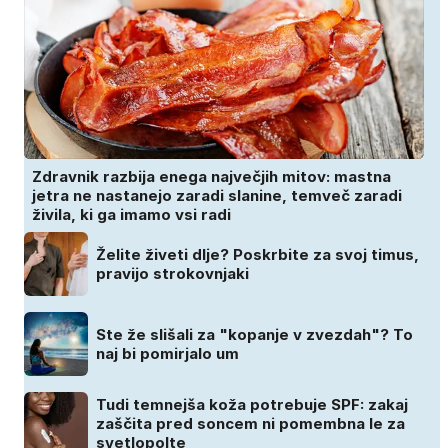
Zdravnik razbija enega največjih mitov: mastna
jetra ne nastanejo zaradi slanine, temveč zaradi
živila, ki ga imamo vsi radi
Želite živeti dlje? Poskrbite za svoj timus,
pravijo strokovnjaki
Ste že slišali za "kopanje v zvezdah"? To
naj bi pomirjalo um
Tudi temnejša koža potrebuje SPF: zakaj
zaščita pred soncem ni pomembna le za
svetlopolte