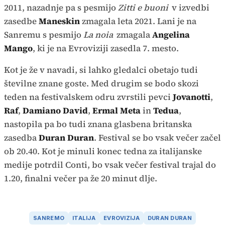
2011, nazadnje pa s pesmijo
Zitti e buoni
v izvedbi
zasedbe
Maneskin
zmagala leta 2021. Lani je na
Sanremu s pesmijo
La noia
zmagala
Angelina
Mango
, ki je na Evroviziji zasedla 7. mesto.
Kot je že v navadi, si lahko gledalci obetajo tudi
številne znane goste. Med drugim se bodo skozi
teden na festivalskem odru zvrstili pevci
Jovanotti
,
Raf
,
Damiano David
,
Ermal Meta
in
Tedua
,
nastopila pa bo tudi znana glasbena britanska
zasedba
Duran Duran
. Festival se bo vsak večer začel
ob 20.40. Kot je minuli konec tedna za italijanske
medije potrdil Conti, bo vsak večer festival trajal do
1.20, finalni večer pa že 20 minut dlje.
SANREMO
ITALIJA
EVROVIZIJA
DURAN DURAN