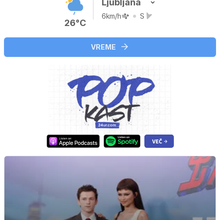
Ljubljana
6km/h
S
26°C
VREME