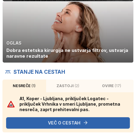
OGLAS
Dobra estetska kirurgija ne ustvarja filtrov, ustvarja
naravne rezultate
STANJE NA CESTAH
NESREČE
(1)
ZASTOJI
(2)
OVIRE
(17)
A1, Koper - Ljubljana, priključek Logatec -
priključek Vrhnika v smeri Ljubljane, prometna
nesreča, zaprt prehitevalni pas.
VEČ O CESTAH