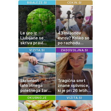
BIBALEZE.SI
CEKIN.SI
Le uro iz
43 milijonov
Ljubljane se
evrov? Koliko so
skriva pravi
po razhodu
naravni čudež:
zahtevale ali
VIZITA.SI
ZADOVOLJNA.SI
izlet, ki bo
prejele
navdušil otroke
partnerice
športnih
zvezdnikov
Skrivnost
Tragična smrt
lahkotnega
znane vplivnice,
poletnega žara,
ki je pri 26 letih
po katerem ne
izgubila boj z
OKUSNO.JE
VIZITA.SI
boste
boleznijo
potrebovali
popoldanskega