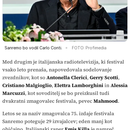
Sanremo bo vodil Carlo Conti.
FOTO: Profimedia
Med drugim je italijanska radiotelevizija, ki festival
vsako leto prenaša, napovedovala sodelovanje
zvezdnikov, kot so
Antonella Clerici
,
Gerry Scotti
,
Cristiano Malgioglio
,
Elettra Lamborghini
in
Alessia
Marcuzzi
, kot sovoditelj se bo preizkusil tudi
dvakratni zmagovalec festivala, pevec
Mahmood
.
Letos se za naziv zmagovalca 75. izdaje festivala
Sanremo poteguje 29 izvajalcev; eden manj kot
običajno. Italijanski raper
Emis Killa
je namreč