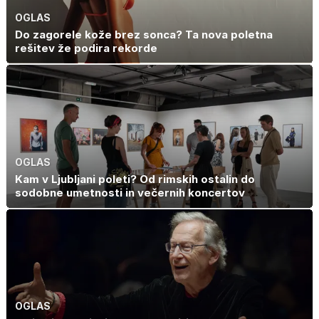
OGLAS
Do zagorele kože brez sonca? Ta nova poletna
rešitev že podira rekorde
OGLAS
Kam v Ljubljani poleti? Od rimskih ostalin do
sodobne umetnosti in večernih koncertov
OGLAS