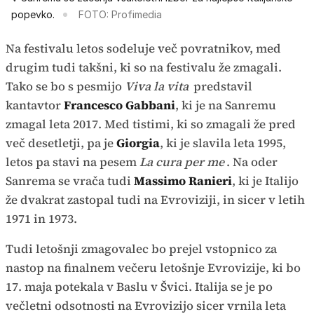
popevko.
FOTO: Profimedia
Na festivalu letos sodeluje več povratnikov, med
drugim tudi takšni, ki so na festivalu že zmagali.
Tako se bo s pesmijo
Viva la vita
predstavil
kantavtor
Francesco Gabbani
, ki je na Sanremu
zmagal leta 2017. Med tistimi, ki so zmagali že pred
več desetletji, pa je
Giorgia
, ki je slavila leta 1995,
letos pa stavi na pesem
La cura per me
. Na oder
Sanrema se vrača tudi
Massimo Ranieri
, ki je Italijo
že dvakrat zastopal tudi na Evroviziji, in sicer v letih
1971 in 1973.
Tudi letošnji zmagovalec bo prejel vstopnico za
nastop na finalnem večeru letošnje Evrovizije, ki bo
17. maja potekala v Baslu v Švici. Italija se je po
večletni odsotnosti na Evrovizijo sicer vrnila leta