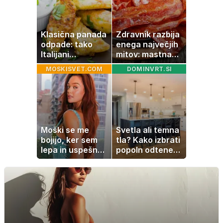
spanca
Klasična panada
Zdravnik razbija
odpade: tako
enega največjih
Italijani
mitov: mastna
pripravijo
jetra ne
MOSKISVET.COM
DOMINVRT.SI
slastne ocvrte
nastanejo zaradi
bučke
slanine, temveč
zaradi živila, ki
ga imamo vsi
radi
Moški se me
Svetla ali temna
bojijo, ker sem
tla? Kako izbrati
lepa in uspešna:
popoln odtenek
Misica razkrila,
za vaš dom
zakaj je še
vedno samska