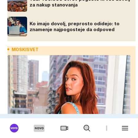
za nakup stanovanja
Ko imajo dovolj, preprosto odidejo: to
znamenje najpogosteje da odpoved
MOSKISVET
Moški se me bojijo, ker sem lepa in uspešna:
Misica razkrila, zakaj je še vedno samska