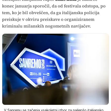
konec januarja sporočil, da od festivala odstopa, po
tem, ko je bil obveščen, da ga italijanska policija
preiskuje v okviru preiskave o organiziranem
kriminalu milanskih nogometnih navijačev.
V Sanremu se začenja vsakoletni izbor za najlepšo italijansko