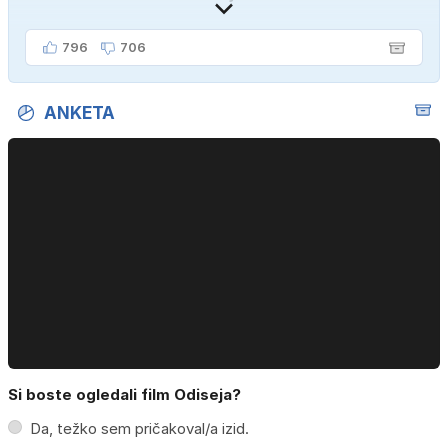
796
706
ANKETA
Si boste ogledali film Odiseja?
Da, težko sem pričakoval/a izid.