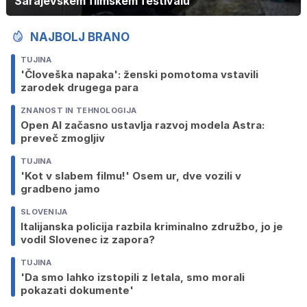
Sarajevskem filmskem festivalu
NAJBOLJ BRANO
TUJINA
'Človeška napaka': ženski pomotoma vstavili
zarodek drugega para
ZNANOST IN TEHNOLOGIJA
Open AI začasno ustavlja razvoj modela Astra:
preveč zmogljiv
TUJINA
'Kot v slabem filmu!' Osem ur, dve vozili v
gradbeno jamo
SLOVENIJA
Italijanska policija razbila kriminalno združbo, jo je
vodil Slovenec iz zapora?
TUJINA
'Da smo lahko izstopili z letala, smo morali
pokazati dokumente'