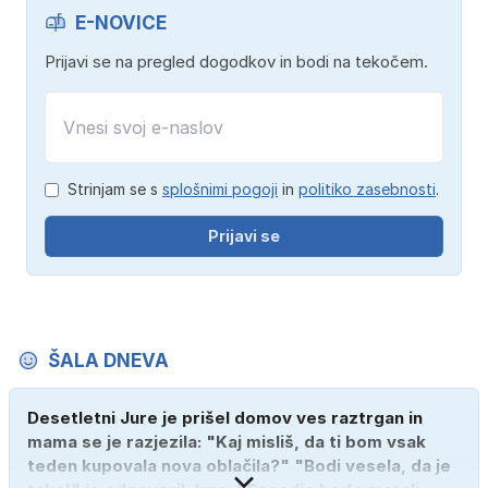
E-NOVICE
Prijavi se na pregled dogodkov in bodi na tekočem.
Strinjam se s
splošnimi pogoji
in
politiko zasebnosti
.
Prijavi se
ŠALA DNEVA
Desetletni Jure je prišel domov ves raztrgan in
mama se je razjezila: "Kaj misliš, da ti bom vsak
teden kupovala nova oblačila?" "Bodi vesela, da je