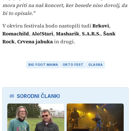
mora priti na naš koncert, ker besede niso dovolj, da
bi to opisale."
V okviru festivala bodo nastopili tudi
Brkovi
,
Romachild
,
Alo!Stari
,
Masharik
,
S.A.R.S.
,
Šank
Rock
,
Crvena jabuka
in drugi.
BIG FOOT MAMA
ORTO FEST
GLASBA
SORODNI ČLANKI