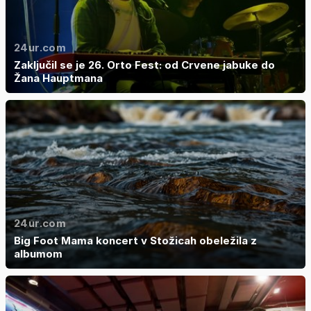
24ur.com
Zaključil se je 26. Orto Fest: od Crvene jabuke do
Žana Hauptmana
24ur.com
Big Foot Mama koncert v Stožicah obeležila z
albumom