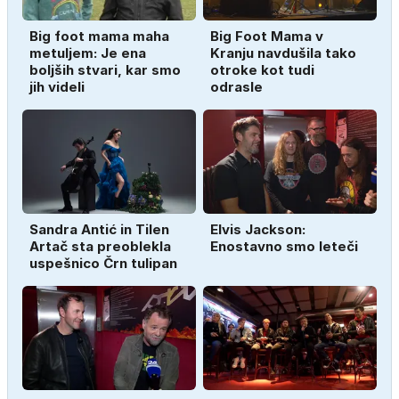
Big foot mama maha
Big Foot Mama v
metuljem: Je ena
Kranju navdušila tako
boljših stvari, kar smo
otroke kot tudi
jih videli
odrasle
Sandra Antić in Tilen
Elvis Jackson:
Artač sta preoblekla
Enostavno smo leteči
uspešnico Črn tulipan