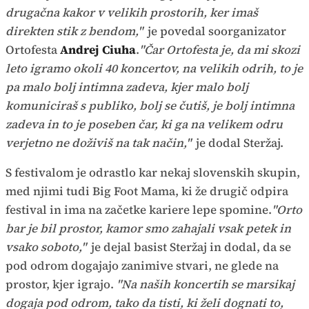
drugačna kakor v velikih prostorih, ker imaš
direkten stik z bendom,"
je povedal soorganizator
Ortofesta
Andrej Ciuha
.
"Čar Ortofesta je, da mi skozi
leto igramo okoli 40 koncertov, na velikih odrih, to je
pa malo bolj intimna zadeva, kjer malo bolj
komuniciraš s publiko, bolj se čutiš, je bolj intimna
zadeva in to je poseben čar, ki ga na velikem odru
verjetno ne doživiš na tak način,"
je dodal Steržaj.
S festivalom je odrastlo kar nekaj slovenskih skupin,
med njimi tudi Big Foot Mama, ki že drugič odpira
festival in ima na začetke kariere lepe spomine.
"Orto
bar je bil prostor, kamor smo zahajali vsak petek in
vsako soboto,"
je dejal basist Steržaj in dodal, da se
pod odrom dogajajo zanimive stvari, ne glede na
prostor, kjer igrajo.
"Na naših koncertih se marsikaj
dogaja pod odrom, tako da tisti, ki želi dognati to,