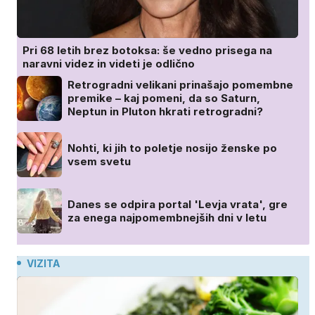
Pri 68 letih brez botoksa: še vedno prisega na
naravni videz in videti je odlično
Retrogradni velikani prinašajo pomembne
premike – kaj pomeni, da so Saturn,
Neptun in Pluton hkrati retrogradni?
Nohti, ki jih to poletje nosijo ženske po
vsem svetu
Danes se odpira portal 'Levja vrata', gre
za enega najpomembnejših dni v letu
VIZITA