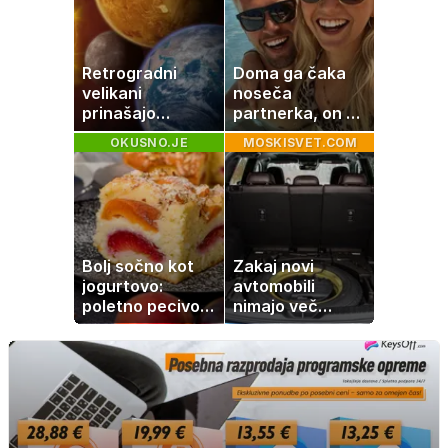
jo mnogi redno
uživajo
Retrogradni
Doma ga čaka
velikani
noseča
prinašajo
partnerka, on pa
pomembne
dopustuje z
OKUSNO.JE
MOSKISVET.COM
premike – kaj
drugo
pomeni, da so
Saturn, Neptun
in Pluton hkrati
retrogradni?
Bolj sočno kot
Zakaj novi
jogurtovo:
avtomobili
poletno pecivo,
nimajo več
ki vedno uspe
rezervne gume?