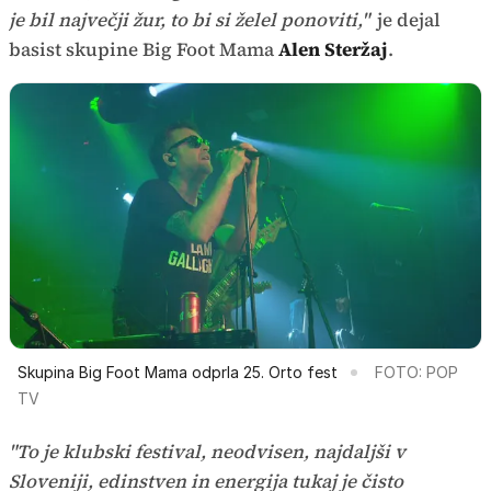
je bil največji žur, to bi si želel ponoviti,"
je dejal
basist skupine Big Foot Mama
Alen Steržaj
.
Skupina Big Foot Mama odprla 25. Orto fest
FOTO: POP
TV
"To je klubski festival, neodvisen, najdaljši v
Sloveniji, edinstven in energija tukaj je čisto