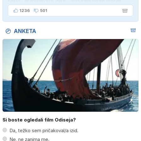
tako!" je odgovoril Jure. "Sosedje bodo morali
kupiti novega sina, tako sem ga prebutal!"
1236
501
ANKETA
Si boste ogledali film Odiseja?
Da, težko sem pričakoval/a izid.
Ne, ne zanima me.