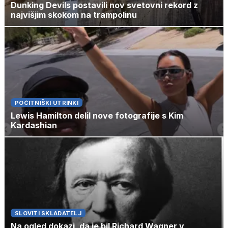
Dunking Devils postavili nov svetovni rekord z
najvišjim skokom na trampolinu
POČITNIŠKI UTRINKI
Lewis Hamilton delil nove fotografije s Kim
Kardashian
SLOVITI SKLADATELJ
Na ogled dokazi, da je bil Richard Wagner v