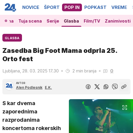
NOVICE
ŠPORT
POP IN
POPKAST
VREME
 scena
Tuja scena
Serije
Glasba
Film/TV
Zanimivosti
GLASBA
Zasedba Big Foot Mama odprla 25.
Orto fest
Ljubljana, 28. 03. 2025 17.30
2 min branja
0
AVTOR:
Alen Podlesnik
E.K.
S kar dvema
zaporednima
razprodanima
koncertoma rokerskih