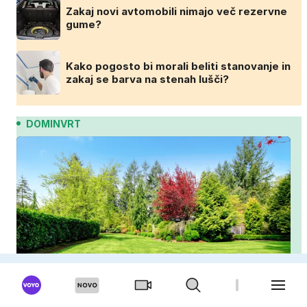
Zakaj novi avtomobili nimajo več rezervne
gume?
Kako pogosto bi morali beliti stanovanje in
zakaj se barva na stenah lušči?
DOMINVRT
Ali lahko poleti posejete travo? To morate
vedeti, preden se lotite nove trate