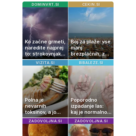
DOMINVRT.SI
CEKIN.SI
Ko začne grmeti,
Boj za plaže: vse
naredite najprej
manj
to: strokovnjaki
brezplačnih, za
opozarjajo na
ležalnik in
VIZITA.SI
BIBALEZE.SI
pogosto napako
senčnik tudi več
kot 40 evrov
Polna je
Poporodno
nevarnih
izpadanje las:
toksinov, a jo
kaj je normalno
imamo vsi radi:
in kako si
ZADOVOLJNA.SI
ZADOVOLJNA.SI
to je najbolj
pomagati
nezdrava riba, ki