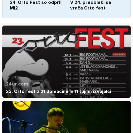
24. Orto Fest so odprli
V 24. preobleki se
Mi2
vrača Orto fest
24ur.com
23. Orto fest z 21 domačimi in 11 tujimi izvajalci