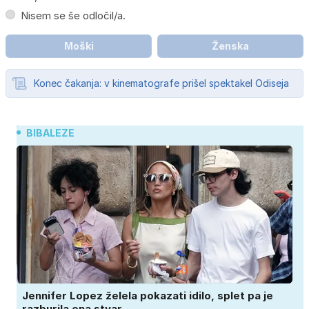
Nisem se še odločil/a.
Moški
Ženska
Konec čakanja: v kinematografe prišel spektakel Odiseja
BIBALEZE
Jennifer Lopez želela pokazati idilo, splet pa je
razburila ena stvar