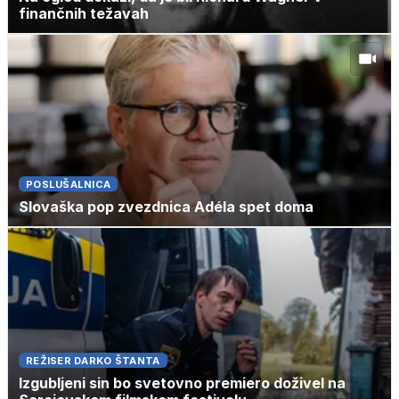
finančnih težavah
POSLUŠALNICA
Slovaška pop zvezdnica Adéla spet doma
REŽISER DARKO ŠTANTA
Izgubljeni sin bo svetovno premiero doživel na