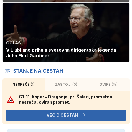
OGLAS
V Ljubljano prihaja svetovna dirigentska legenda
John Eliot Gardiner
STANJE NA CESTAH
NESREČE
(1)
ZASTOJI
(0)
OVIRE
(15)
G1-11, Koper - Dragonja, pri Šalari, prometna
nesreča, oviran promet.
VEČ O CESTAH