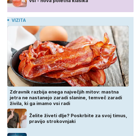
vsi - nova poletna klasika
VIZITA
Zdravnik razbija enega največjih mitov: mastna
jetra ne nastanejo zaradi slanine, temveč zaradi
živila, ki ga imamo vsi radi
Želite živeti dlje? Poskrbite za svoj timus,
pravijo strokovnjaki