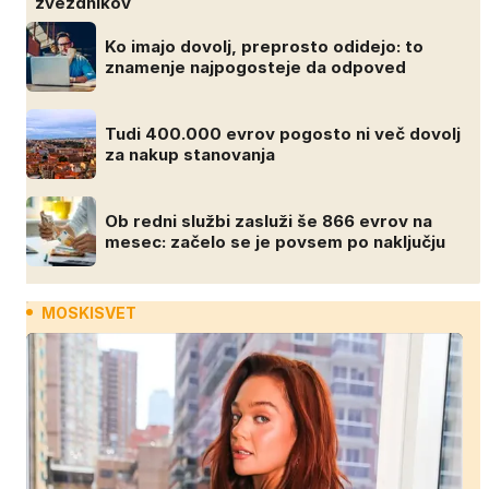
zvezdnikov
Ko imajo dovolj, preprosto odidejo: to
znamenje najpogosteje da odpoved
Tudi 400.000 evrov pogosto ni več dovolj
za nakup stanovanja
Ob redni službi zasluži še 866 evrov na
mesec: začelo se je povsem po naključju
MOSKISVET