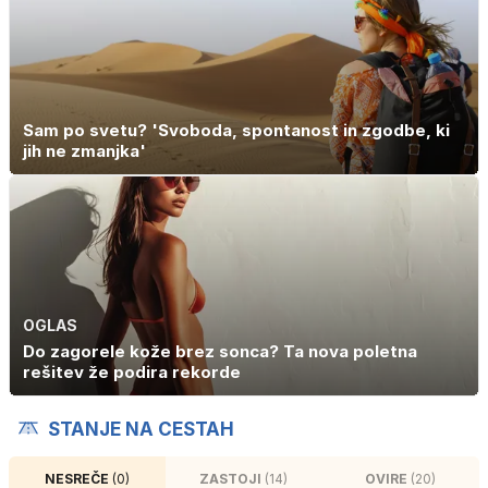
Sam po svetu? 'Svoboda, spontanost in zgodbe, ki
jih ne zmanjka'
OGLAS
Do zagorele kože brez sonca? Ta nova poletna
rešitev že podira rekorde
STANJE NA CESTAH
NESREČE
(0)
ZASTOJI
(14)
OVIRE
(20)