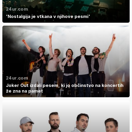
24ur.com
'Nostalgija je vtkana v njihove pesmi'
24ur.com
Joker Out izdali pesem, ki jo občinstvo na koncertih
že zna na pamet