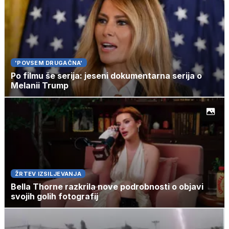
'POVSEM DRUGAČNA'
Po filmu še serija: jeseni dokumentarna serija o
Melanii Trump
ŽRTEV IZSILJEVANJA
Bella Thorne razkrila nove podrobnosti o objavi
svojih golih fotografij