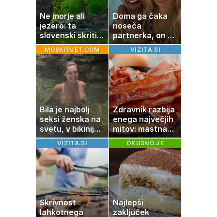
Ne morje ali
Doma ga čaka
jezero: ta
noseča
slovenski skriti
partnerka, on pa
raj je kot
dopustuje z
MOSKISVET.COM
VIZITA.SI
ustvarjen za
drugo
družinski izlet
Bila je najbolj
Zdravnik razbija
seksi ženska na
enega največjih
svetu, v bikiniju
mitov: mastna
znova navdušila
jetra ne
VIZITA.SI
OKUSNO.JE
nastanejo zaradi
slanine, temveč
zaradi živila, ki
ga imamo vsi
radi
Skrivnost
Najlepši
lahkotnega
zaključek