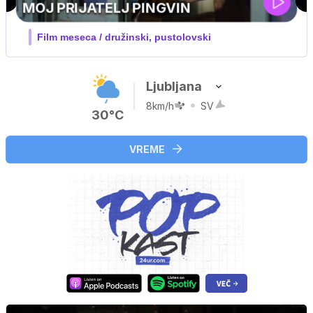
UEFA SUPERPOKAL
V živo na VOYO: sreda ob 20.30
Ljubljana
8km/h
SV
30°C
VREME