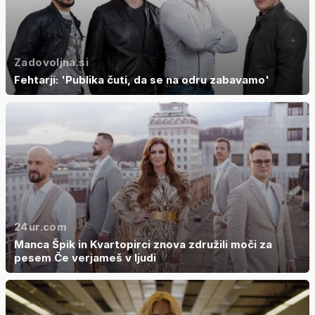
Zadovoljna.si
Fehtarji: 'Publika čuti, da se na odru zabavamo'
24ur.com
Manca Špik in Kvartopirci znova združili moči za
pesem Če verjameš v ljudi