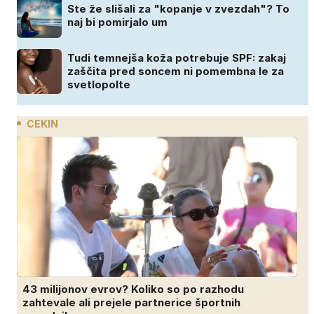
Ste že slišali za "kopanje v zvezdah"? To
naj bi pomirjalo um
Tudi temnejša koža potrebuje SPF: zakaj
zaščita pred soncem ni pomembna le za
svetlopolte
CEKIN
43 milijonov evrov? Koliko so po razhodu
zahtevale ali prejele partnerice športnih