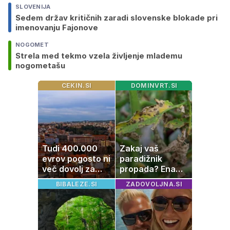
SLOVENIJA
Sedem držav kritičnih zaradi slovenske blokade pri
imenovanju Fajonove
NOGOMET
Strela med tekmo vzela življenje mlademu
nogometašu
CEKIN.SI
DOMINVRT.SI
Tudi 400.000
Zakaj vaš
evrov pogosto ni
paradižnik
več dovolj za
propada? Ena
nakup
napaka lahko
BIBALEZE.SI
ZADOVOLJNA.SI
stanovanja
uniči rastline –
tako jih rešite