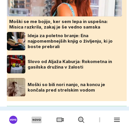
Moški se me bojijo, ker sem lepa in uspešna:
Misica razkrila, zakaj je še vedno samska
Ideja za poletno branje: Ena
najpomembnejših knjig o življenju, ki jo
boste prebrali
Slovo od Aljaža Kaburja: Rokometna in
gasilska družina v žalosti
Moški so bili nori nanjo, na koncu je
končala pred strelskim vodom
DOMINVRT