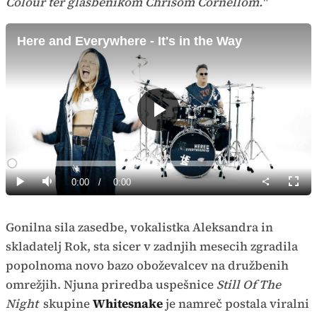
Colour ter glasbenikom Chrisom Cornellom."
Here and Everywhere - It's in the Way
Predvajaj
Loaded
:
0%
Current
0:00
/
Duration
0:00
Predvajaj
Tiho
Celoz
način
Time
Gonilna sila zasedbe, vokalistka Aleksandra in
skladatelj Rok, sta sicer v zadnjih mesecih zgradila
popolnoma novo bazo oboževalcev na družbenih
omrežjih. Njuna priredba uspešnice
Still Of The
Night
skupine
Whitesnake
je namreč postala viralni