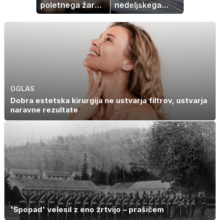
poletnega žara,
nedeljskega
po katerem ne
kosila: 8 sladic
boste
brez peke, ki se
potrebovali
jih vsi veselijo
popoldanskega
spanca
OGLAS
Dobra estetska kirurgija ne ustvarja filtrov, ustvarja
naravne rezultate
'Spopad' velesil z eno žrtvijo – prašičem