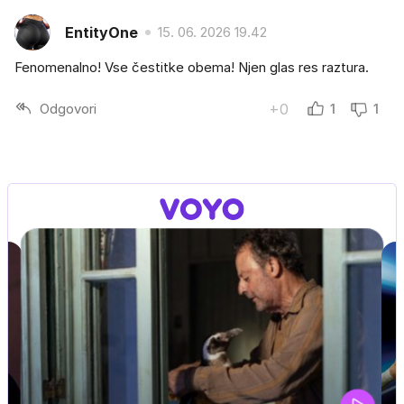
EntityOne
15. 06. 2026 19.42
Fenomenalno! Vse čestitke obema! Njen glas res raztura.
Odgovori
+0
1
1