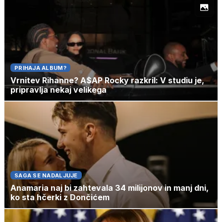
PRIHAJA ALBUM?
Vrnitev Rihanne? A$AP Rocky razkril: V studiu je,
pripravlja nekaj velikega
SAGA SE NADALJUJE
Anamaria naj bi zahtevala 34 milijonov in manj dni,
ko sta hčerki z Dončićem