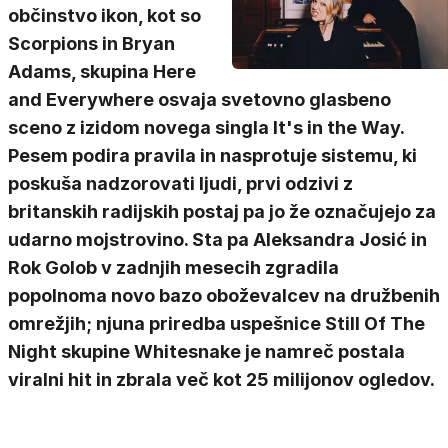
občinstvo ikon, kot so
Scorpions in Bryan
Adams, skupina Here
and Everywhere osvaja svetovno glasbeno
sceno z izidom novega singla It's in the Way.
Pesem podira pravila in nasprotuje sistemu, ki
poskuša nadzorovati ljudi, prvi odzivi z
britanskih radijskih postaj pa jo že označujejo za
udarno mojstrovino. Sta pa Aleksandra Josić in
Rok Golob v zadnjih mesecih zgradila
popolnoma novo bazo oboževalcev na družbenih
omrežjih; njuna priredba uspešnice Still Of The
Night skupine Whitesnake je namreč postala
viralni hit in zbrala več kot 25 milijonov ogledov.