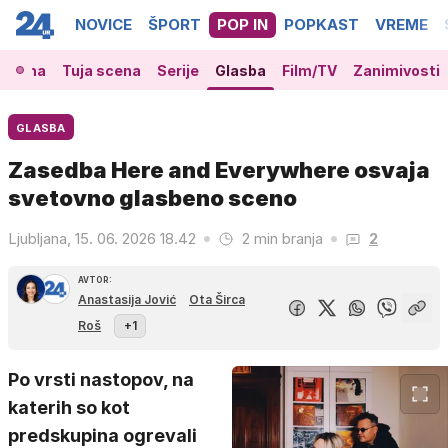
NOVICE
ŠPORT
POP IN
POPKAST
VREME
 scena
Tuja scena
Serije
Glasba
Film/TV
Zanimivosti
GLASBA
Zasedba Here and Everywhere osvaja
svetovno glasbeno sceno
Ljubljana, 15. 06. 2026 18.42
2 min branja
2
AVTOR:
Anastasija Jović
Ota Širca
Roš
+1
Po vrsti nastopov, na
katerih so kot
predskupina ogrevali