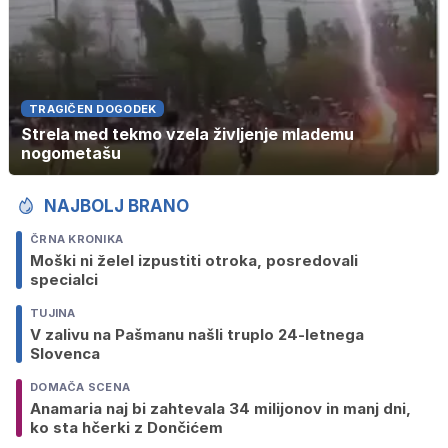
TRAGIČEN DOGODEK
Strela med tekmo vzela življenje mlademu
nogometašu
NAJBOLJ BRANO
ČRNA KRONIKA
Moški ni želel izpustiti otroka, posredovali
specialci
TUJINA
V zalivu na Pašmanu našli truplo 24-letnega
Slovenca
DOMAČA SCENA
Anamaria naj bi zahtevala 34 milijonov in manj dni,
ko sta hčerki z Dončićem