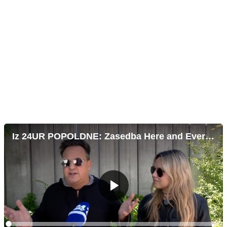
Iz 24UR POPOLDNE: Zasedba Here and Everywhere osvaja svetovno glasbeno sceno
Predvajaj
Loaded
: