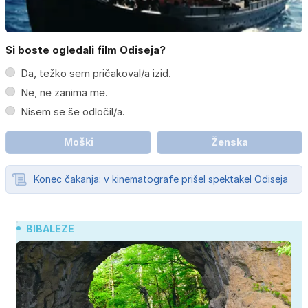
Si boste ogledali film Odiseja?
Da, težko sem pričakoval/a izid.
Ne, ne zanima me.
Nisem se še odločil/a.
Moški
Ženska
Konec čakanja: v kinematografe prišel spektakel Odiseja
BIBALEZE