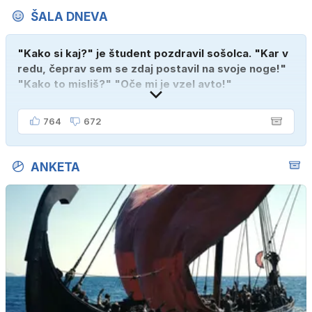
ŠALA DNEVA
"Kako si kaj?" je študent pozdravil sošolca. "Kar v
redu, čeprav sem se zdaj postavil na svoje noge!"
"Kako to misliš?" "Oče mi je vzel avto!"
764
672
ANKETA