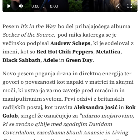
0%
Current
0:00
/
Duration
0:00
Predvajaj
Tiho
Celoz
način
Time
Pesem
It's in the Way
bo del prihajajočega albuma
Seeker of the Source,
pod miks katerega se je
večinsko podpisal
Andrew Scheps
, ki je sodeloval z
imeni, kot so
Red Hot Chili Peppers
,
Metallica
,
Black Sabbath
,
Adele
in
Green Day
.
Novo pesem poganja drzna in direktna energija ter
govori o povezanosti kot napaki v matrici in skupni
moči, ki ustvarja varno zavetje pred mračnim in
manipuliranim svetom. Prvi odzivi z britanskih
radijskih postaj, kot pravita
Aleksandra Josić
in
Rok
Golob
, singel že označujejo za
"udarno mojstrovino,
ki se zvočno giblje med zgodnjim Davidom
Coverdalom, zasedbama Skunk Anansie in Living