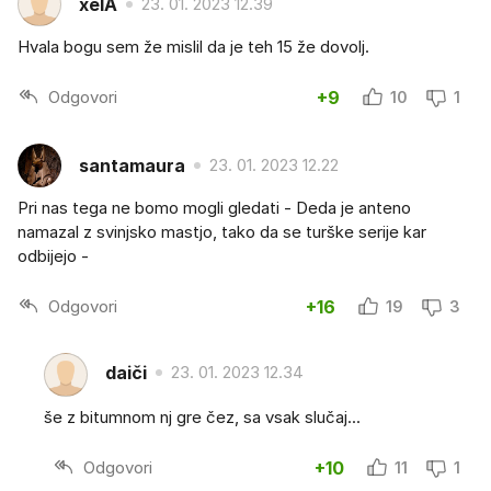
xelA
23. 01. 2023 12.39
Hvala bogu sem že mislil da je teh 15 že dovolj.
Odgovori
+9
10
1
santamaura
23. 01. 2023 12.22
Pri nas tega ne bomo mogli gledati - Deda je anteno
namazal z svinjsko mastjo, tako da se turške serije kar
odbijejo -
Odgovori
+16
19
3
daiči
23. 01. 2023 12.34
še z bitumnom nj gre čez, sa vsak slučaj...
Odgovori
+10
11
1