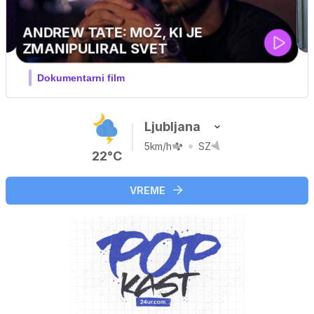
MOJ PRIJATELJ PINGVIN
Film meseca / družinski, pustolovski
Ljubljana
5km/h
SZ
22°C
VREME