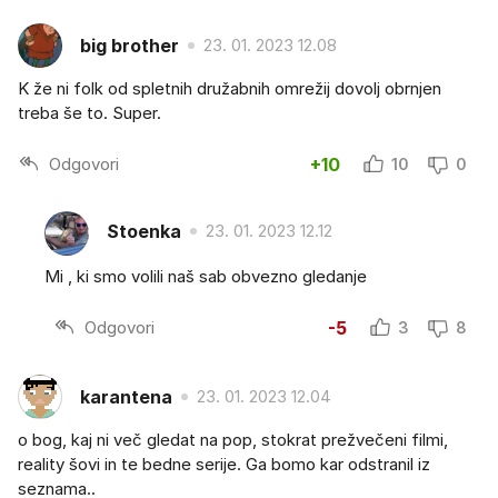
big brother
23. 01. 2023 12.08
K že ni folk od spletnih družabnih omrežij dovolj obrnjen
treba še to. Super.
Odgovori
+10
10
0
Stoenka
23. 01. 2023 12.12
Mi , ki smo volili naš sab obvezno gledanje
Odgovori
-5
3
8
karantena
23. 01. 2023 12.04
o bog, kaj ni več gledat na pop, stokrat prežvečeni filmi,
reality šovi in te bedne serije. Ga bomo kar odstranil iz
seznama..