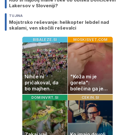
Lakersov v Sloveniji?
TUJINA
Mojstrsko reševanje: helikopter lebdel nad
skalami, ven skočili reševalci
BIBALEZE.SI
MOSKISVET.COM
Nihče ni
"Koža mi je
pričakoval, da
gorela":
bo majhen
bolečina ga je
projekt postal
priklenila na
DOMINVRT.SI
CEKIN.SI
ena najlepših
posteljo
zgodb Zasavja
Zakaj vaš
Ko imajo dovolj,