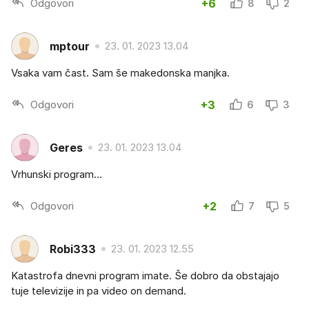
Odgovori
+6
8
2
mptour
23. 01. 2023 13.04
Vsaka vam čast. Sam še makedonska manjka.
Odgovori
+3
6
3
Geres
23. 01. 2023 13.04
Vrhunski program…
Odgovori
+2
7
5
Robi333
23. 01. 2023 12.55
Katastrofa dnevni program imate. Še dobro da obstajajo
tuje televizije in pa video on demand.