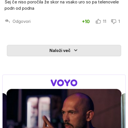
Sej če niso poročila že skor na vsako uro so pa telenovele
podn od podna
Odgovori
+10
11
1
Naloži več