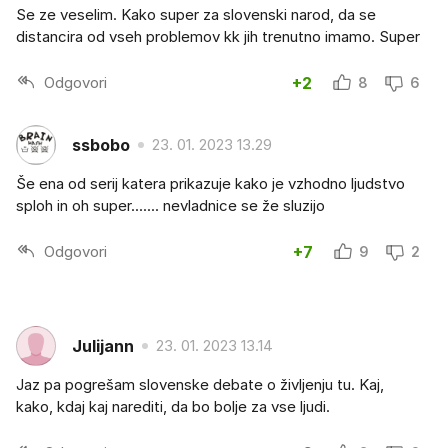
Se ze veselim. Kako super za slovenski narod, da se
distancira od vseh problemov kk jih trenutno imamo. Super
Odgovori
+2
8
6
ssbobo
23. 01. 2023 13.29
Še ena od serij katera prikazuje kako je vzhodno ljudstvo
sploh in oh super....... nevladnice se že sluzijo
Odgovori
+7
9
2
Julijann
23. 01. 2023 13.14
Jaz pa pogrešam slovenske debate o življenju tu. Kaj,
kako, kdaj kaj narediti, da bo bolje za vse ljudi.