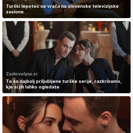
Turški lepotec se vrača na slovenske televizijske
zaslone
Zadovoljna.si
To so najbolj priljubljene turške serije, razkrivamo,
kje si jih lahko ogledate