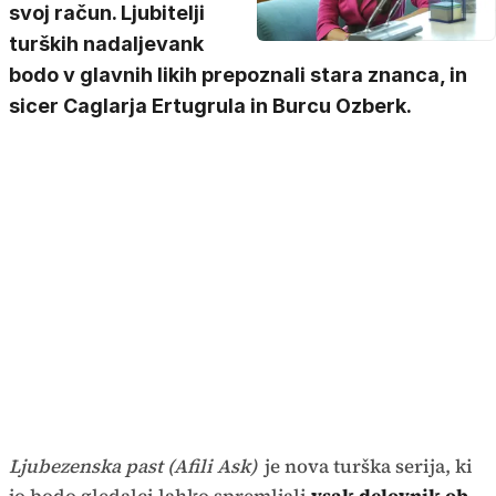
svoj račun. Ljubitelji
turških nadaljevank
bodo v glavnih likih prepoznali stara znanca, in
sicer Caglarja Ertugrula in Burcu Ozberk.
Ljubezenska past (Afili Ask)
je nova turška serija, ki