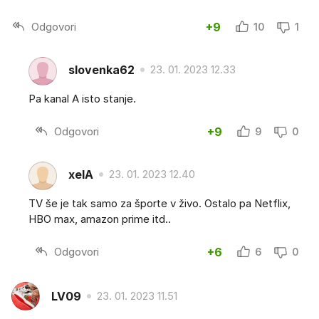
Odgovori
+9
10
1
slovenka62
23. 01. 2023 12.33
Pa kanal A isto stanje.
Odgovori
+9
9
0
xelA
23. 01. 2023 12.40
TV še je tak samo za športe v živo. Ostalo pa Netflix,
HBO max, amazon prime itd..
Odgovori
+6
6
0
LV09
23. 01. 2023 11.51