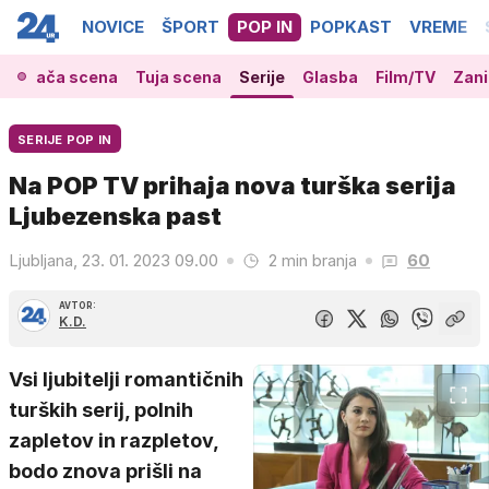
NOVICE
ŠPORT
POP IN
POPKAST
VREME
Domača scena
Tuja scena
Serije
Glasba
Film/TV
Zani
SERIJE POP IN
Na POP TV prihaja nova turška serija
Ljubezenska past
Ljubljana, 23. 01. 2023 09.00
2 min branja
60
AVTOR:
K.D.
Vsi ljubitelji romantičnih
turških serij, polnih
zapletov in razpletov,
bodo znova prišli na