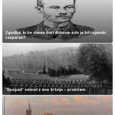
Zgodba, ki še danes buri duhove: kdo je bil rojanski
razparač?
'Spopad' velesil z eno žrtvijo – prašičem