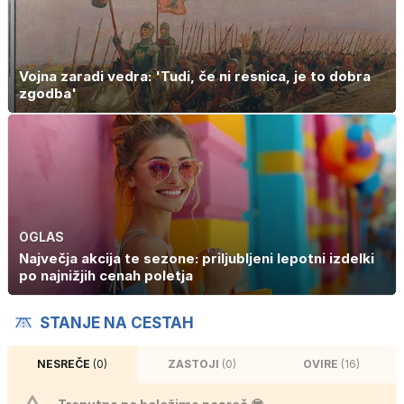
Vojna zaradi vedra: 'Tudi, če ni resnica, je to dobra
zgodba'
OGLAS
Največja akcija te sezone: priljubljeni lepotni izdelki
po najnižjih cenah poletja
STANJE NA CESTAH
NESREČE
(0)
ZASTOJI
(0)
OVIRE
(16)