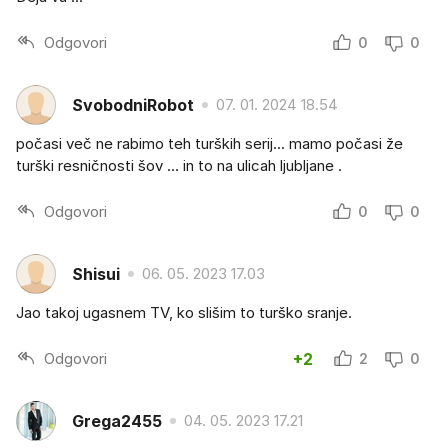
Odgovori
0
0
SvobodniRobot
07. 01. 2024 18.54
počasi več ne rabimo teh turških serij... mamo počasi že
turški resničnosti šov ... in to na ulicah ljubljane .
Odgovori
0
0
Shisui
06. 05. 2023 17.03
Jao takoj ugasnem TV, ko slišim to turško sranje.
Odgovori
+2
2
0
Grega2455
04. 05. 2023 17.21