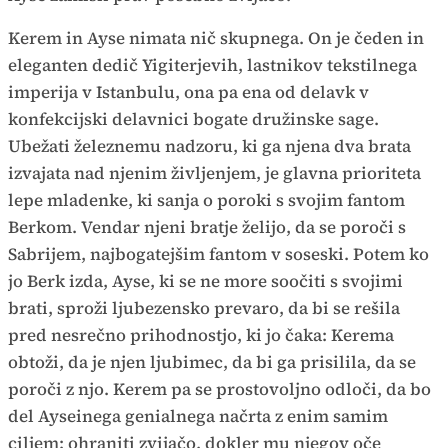
Kerem in Ayse nimata nič skupnega. On je čeden in
eleganten dedič Yigiterjevih, lastnikov tekstilnega
imperija v Istanbulu, ona pa ena od delavk v
konfekcijski delavnici bogate družinske sage.
Ubežati železnemu nadzoru, ki ga njena dva brata
izvajata nad njenim življenjem, je glavna prioriteta
lepe mladenke, ki sanja o poroki s svojim fantom
Berkom. Vendar njeni bratje želijo, da se poroči s
Sabrijem, najbogatejšim fantom v soseski. Potem ko
jo Berk izda, Ayse, ki se ne more soočiti s svojimi
brati, sproži ljubezensko prevaro, da bi se rešila
pred nesrečno prihodnostjo, ki jo čaka: Kerema
obtoži, da je njen ljubimec, da bi ga prisilila, da se
poroči z njo. Kerem pa se prostovoljno odloči, da bo
del Ayseinega genialnega načrta z enim samim
ciljem: ohraniti zvijačo, dokler mu njegov oče