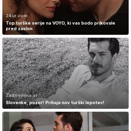
24ur.com
Top turške serije na VOYO, ki vas bodo prikovale
pred zaslon
Zadovoljna.si
Slovenke, pozor! Prihaja nov turški lepotec!