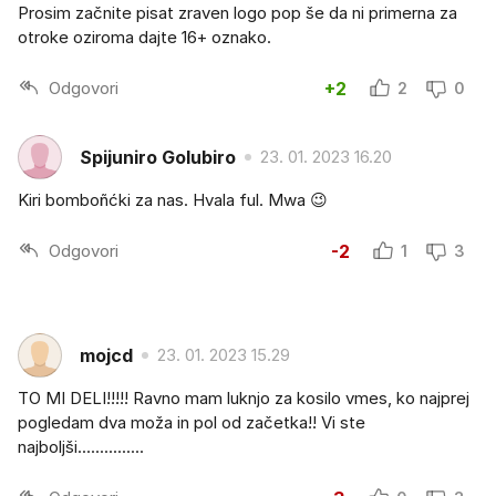
Prosim začnite pisat zraven logo pop še da ni primerna za
otroke oziroma dajte 16+ oznako.
Odgovori
+2
2
0
Spijuniro Golubiro
23. 01. 2023 16.20
Kiri bomboñćki za nas. Hvala ful. Mwa 😉
Odgovori
-2
1
3
mojcd
23. 01. 2023 15.29
TO MI DELI!!!!! Ravno mam luknjo za kosilo vmes, ko najprej
pogledam dva moža in pol od začetka!! Vi ste
najboljši...............