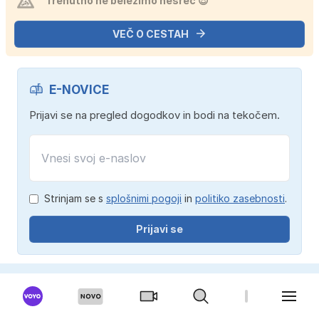
Trenutno ne beležimo nesreč 😎
VEČ O CESTAH
E-NOVICE
Prijavi se na pregled dogodkov in bodi na tekočem.
Strinjam se s
splošnimi pogoji
in
politiko zasebnosti
.
Prijavi se
ŠALA DNEVA