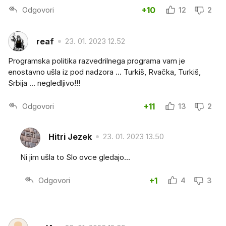
Odgovori
+10
12
2
reaf
23. 01. 2023 12.52
Programska politika razvedrilnega programa vam je
enostavno ušla iz pod nadzora ... Turkiš, Rvačka, Turkiš,
Srbija ... negledljivo!!!
Odgovori
+11
13
2
Hitri Jezek
23. 01. 2023 13.50
Ni jim ušla to Slo ovce gledajo...
Odgovori
+1
4
3