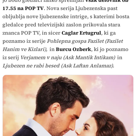
jo bodo gledalci lahko spremljali
vsak delovnik ob
17.55 na POP TV
. Nova serija Ljubezenska past
obljublja nove ljubezenske intrige, s katerimi bosta
gledalce pred televizijski zaslon prikovala stara
znanca POP TV, in sicer
Caglar Ertugrul
, ki ga
poznamo iz serije
Pohlepna gospa Fazilet (Fazilet
Hanim ve Kizlari),
in
Burcu Ozberk
, ki jo poznamo
iz serij
Verjamem v naju (Ask Mantik Intikam)
in
Ljubezen ne rabi besed (Ask Laftan Anlamaz).