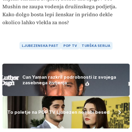
Mushin ne zaupa vodenja družinskega podjetja.
Kako dolgo bosta lepi ženskar in pridno dekle
okolico lahko vlekla za nos?
LJUBEZENSKA PAST
POP TV
TURŠKA SERIJA
Can Yaman razkril podrobnosti iz svojega
zasebnega življenja
To poletje na POP TV Ljubezen ne rabi besed