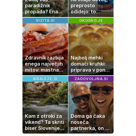
paradižnik
preprosto
propada? Ena
odidejo: to
napaka lahko
znamenje
VIZITA.SI
OKUSNO.JE
uniči rastline –
najpogosteje da
tako jih rešite
odpoved
Zdravnik razbija
Najbolj mehki
enega največjih
domači kruhki:
mitov: mastna
priprava v ponvi
jetra ne
je trik za popoln
BIBALEZE.SI
ZADOVOLJNA.SI
nastanejo zaradi
rezultat
slanine, temveč
zaradi živila, ki
ga imamo vsi
radi
Kam z otroki za
Doma ga čaka
vikend? Ta skriti
noseča
biser Slovenije
partnerka, on pa
izgleda kot iz
dopustuje z