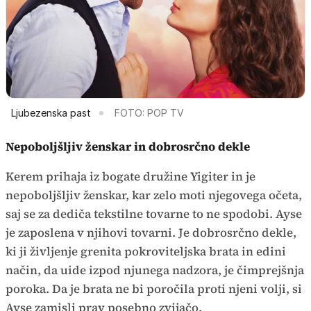
Ljubezenska past
FOTO: POP TV
Nepoboljšljiv ženskar in dobrosrčno dekle
Kerem prihaja iz bogate družine Yigiter in je
nepoboljšljiv ženskar, kar zelo moti njegovega očeta,
saj se za dediča tekstilne tovarne to ne spodobi. Ayse
je zaposlena v njihovi tovarni. Je dobrosrčno dekle,
ki ji življenje grenita pokroviteljska brata in edini
način, da uide izpod njunega nadzora, je čimprejšnja
poroka. Da je brata ne bi poročila proti njeni volji, si
Ayse zamisli prav posebno zvijačo.