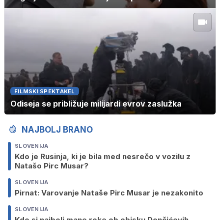
FILMSKI SPEKTAKEL
Odiseja se približuje milijardi evrov zaslužka
NAJBOLJ BRANO
SLOVENIJA
Kdo je Rusinja, ki je bila med nesrečo v vozilu z
Natašo Pirc Musar?
SLOVENIJA
Pirnat: Varovanje Nataše Pirc Musar je nezakonito
SLOVENIJA
Kdo si najbolj mane roke ob obisku Dončićevih