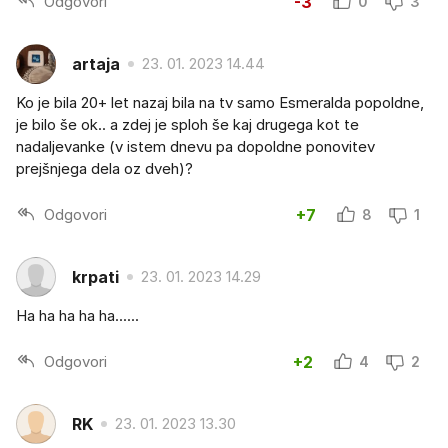
Odgovori
-3
0
3
artaja
23. 01. 2023 14.44
Ko je bila 20+ let nazaj bila na tv samo Esmeralda popoldne,
je bilo še ok.. a zdej je sploh še kaj drugega kot te
nadaljevanke (v istem dnevu pa dopoldne ponovitev
prejšnjega dela oz dveh)?
Odgovori
+7
8
1
krpati
23. 01. 2023 14.29
Ha ha ha ha ha......
Odgovori
+2
4
2
RK
23. 01. 2023 13.30