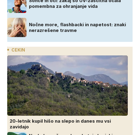
Sonce in oči: zakaj so UV-zaščitna očala
pomembna za ohranjanje vida
Nočne more, flashbacki in napetost: znaki
nerazrešene travme
CEKIN
20-letnik kupil hišo na slepo in danes mu vsi
zavidajo