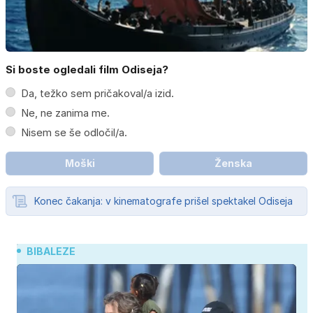
Si boste ogledali film Odiseja?
Da, težko sem pričakoval/a izid.
Ne, ne zanima me.
Nisem se še odločil/a.
Moški
Ženska
Konec čakanja: v kinematografe prišel spektakel Odiseja
BIBALEZE