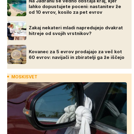
Na Jadranu še vedno obstaja kraj, kjer
lahko dopustujete poceni: nastanitev že
od 10 evrov, kosilo za pet evrov
Zakaj nekateri mladi napredujejo dvakrat
hitreje od svojih vrstnikov?
Kovanec za 5 evrov prodajajo za več kot
60 evrov: navijači in zbiratelji ga že iščejo
MOSKISVET