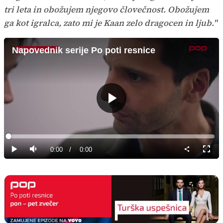
tri leta in obožujem njegovo človečnost. Obožujem
ga kot igralca, zato mi je Kaan zelo dragocen in ljub."
Napovednik serije Po poti resnice
Predvajaj
Loaded
:
0%
Current
0:00
/
Duration
0:00
Predvajaj
Tiho
Celoz
način
Time