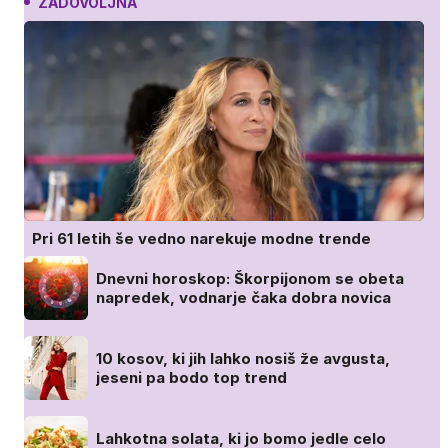
ZADOVOLJNA
Pri 61 letih še vedno narekuje modne trende
Dnevni horoskop: Škorpijonom se obeta
napredek, vodnarje čaka dobra novica
10 kosov, ki jih lahko nosiš že avgusta,
jeseni pa bodo top trend
Lahkotna solata, ki jo bomo jedle celo