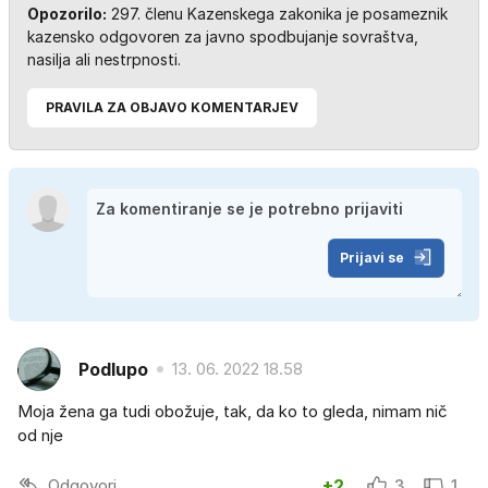
Opozorilo:
297. členu Kazenskega zakonika je posameznik
kazensko odgovoren za javno spodbujanje sovraštva,
nasilja ali nestrpnosti.
PRAVILA ZA OBJAVO KOMENTARJEV
Prijavi se
Podlupo
13. 06. 2022 18.58
Moja žena ga tudi obožuje, tak, da ko to gleda, nimam nič
od nje
Odgovori
+2
3
1