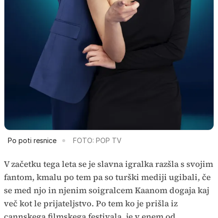
Po poti resnice
FOTO: POP TV
V začetku tega leta se je slavna igralka razšla s svojim
fantom, kmalu po tem pa so turški mediji ugibali, če
se med njo in njenim soigralcem Kaanom dogaja kaj
več kot le prijateljstvo. Po tem ko je prišla iz
cannskega filmskega festivala, je v enem od