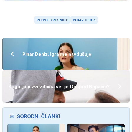
PO POTI RESNICE
PINAR DENIZ
Pinar Deniz: Igra me navdušuje
Koga ljubi zvezdnica serije Gospod Napačni?
SORODNI ČLANKI