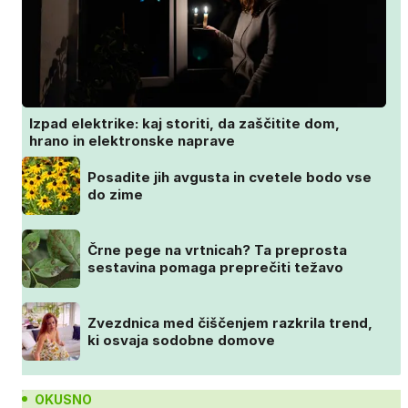
Izpad elektrike: kaj storiti, da zaščitite dom,
hrano in elektronske naprave
Posadite jih avgusta in cvetele bodo vse
do zime
Črne pege na vrtnicah? Ta preprosta
sestavina pomaga preprečiti težavo
Zvezdnica med čiščenjem razkrila trend,
ki osvaja sodobne domove
OKUSNO