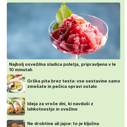
Najbolj osvežilna sladica poletja, pripravljena v le
10 minutah
Grška pita brez testa: vse sestavine samo
zmešate in pečica opravi ostalo
Ideja za vroče dni, ki navduši z
lahkotnostjo in svežino
Ne drobtine ali jajce: to je ključna