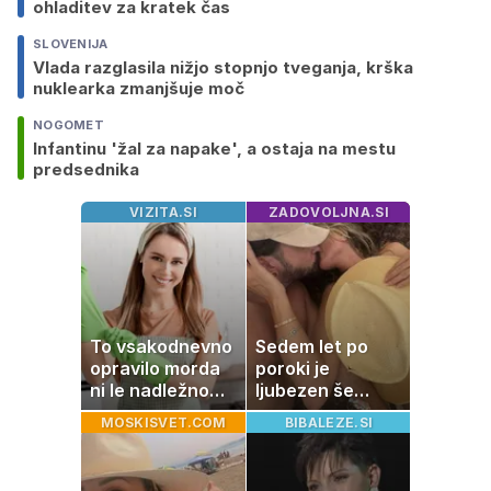
ohladitev za kratek čas
SLOVENIJA
Vlada razglasila nižjo stopnjo tveganja, krška
nuklearka zmanjšuje moč
NOGOMET
Infantinu 'žal za napake', a ostaja na mestu
predsednika
VIZITA.SI
ZADOVOLJNA.SI
To vsakodnevno
Sedem let po
opravilo morda
poroki je
ni le nadležno
ljubezen še
delo, pomaga
vedno enako
MOSKISVET.COM
BIBALEZE.SI
lahko tudi
močna
vašemu srcu