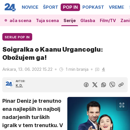
NOVICE
ŠPORT
POP IN
POPKAST
VREME
Domača scena
Tuja scena
Serije
Glasba
Film/TV
Zani
SERIJE POP IN
Soigralka o Kaanu Urgancoglu:
Obožujem ga!
Ankara, 13. 06. 2022 15.22
1 min branja
4
AVTOR:
K.D.
Pinar Deniz je trenutno
ena najlepših in najbolj
nadarjenih turških
igralk v tem trenutku. V