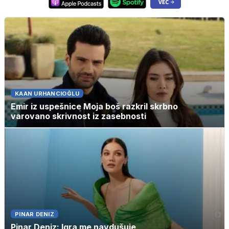
KAAN URHANCIOĞLU
Emir iz uspešnice Moja boš razkril skrbno
varovano skrivnost iz zasebnosti
PINAR DENIZ
Pinar Deniz: Igra me navdušuje