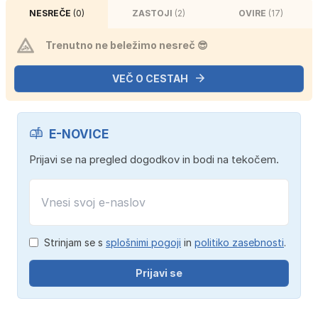
NESREČE
(0)
ZASTOJI
(2)
OVIRE
(17)
Trenutno ne beležimo nesreč 😎
VEČ O CESTAH
E-NOVICE
Prijavi se na pregled dogodkov in bodi na tekočem.
Strinjam se s
splošnimi pogoji
in
politiko zasebnosti
.
Prijavi se