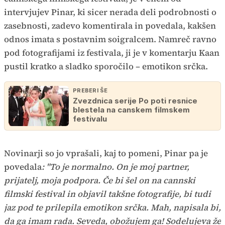
intervjujev Pinar, ki sicer nerada deli podrobnosti o
zasebnosti, zadevo komentirala in povedala, kakšen
odnos imata s postavnim soigralcem. Namreč ravno
pod fotografijami iz festivala, ji je v komentarju Kaan
pustil kratko a sladko sporočilo – emotikon srčka.
PREBERI ŠE
Zvezdnica serije Po poti resnice
blestela na canskem filmskem
festivalu
Novinarji so jo vprašali, kaj to pomeni, Pinar pa je
povedala
: "To je normalno. On je moj partner,
prijatelj, moja podpora. Če bi šel on na cannski
filmski festival in objavil takšne fotografije, bi tudi
jaz pod te prilepila emotikon srčka. Mah, napisala bi,
da ga imam rada. Seveda, obožujem ga! Sodelujeva že