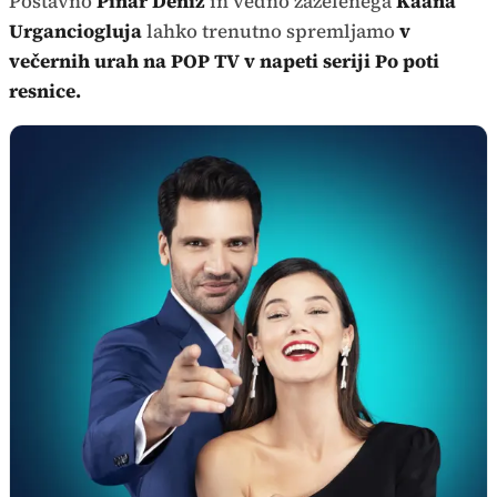
Postavno
Pinar Deniz
in vedno zaželenega
Kaana
Urganciogluja
lahko trenutno spremljamo
v
večernih urah na POP TV v napeti seriji Po poti
resnice.