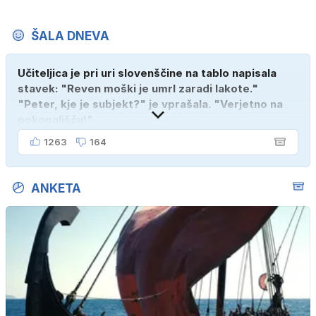
ŠALA DNEVA
Učiteljica je pri uri slovenščine na tablo napisala
stavek: "Reven moški je umrl zaradi lakote."
"Peter, kje je subjekt?" je vprašala. "Verjetno na
pokopališču!"
1263
164
ANKETA