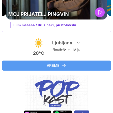
IQ 160
Nova hrvaška serija
Ljubljana
2km/h
JV
28°C
VREME