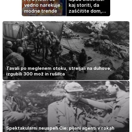
vedno narekuje
kaj storiti, da
modne trende
zaščitite dom,
hrano in
elektronske
naprave
Tavali po meglenem otoku, streljali na duhove,
izgubili 300 mož in rušilca
Spektakularni neuspeh Cie: pijani agenti v rokah