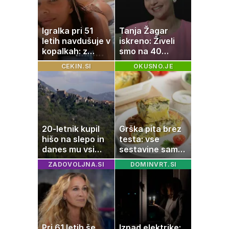
Igralka pri 51
Tanja Žagar
letih navdušuje v
iskreno: Živeli
kopalkah: z
smo na 40
možem uživa v
kvadratih, a
CEKIN.SI
OKUSNO.JE
romantičnem
imela sem vse,
poletju
kar otrok
potrebuje
20-letnik kupil
Grška pita brez
hišo na slepo in
testa: vse
danes mu vsi
sestavine samo
zavidajo
zmešate in
ZADOVOLJNA.SI
DOMINVRT.SI
pečica opravi
ostalo
Pri 61 letih še
Izpad elektrike: