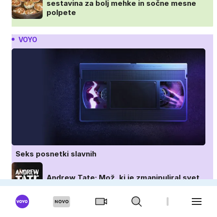
sestavina za bolj mehke in sočne mesne
polpete
VOYO
Seks posnetki slavnih
Andrew Tate: Mož, ki je zmanipuliral svet
Poroka na prvi pogled: Avstralija