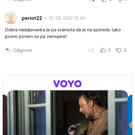
periot22
13. 06. 2022 15.40
Dobra nadaljevanka je pa sramota da je na sporedu tako
pozno potem se pa zamujate!
Odgovori
+0
3
3