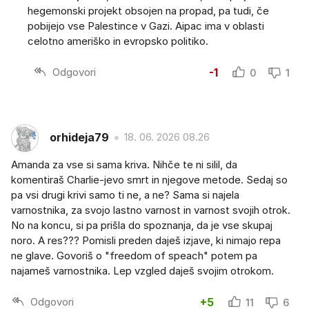
hegemonski projekt obsojen na propad, pa tudi, če
pobijejo vse Palestince v Gazi. Aipac ima v oblasti
celotno ameriško in evropsko politiko.
Odgovori
-1
0
1
orhideja79
18. 06. 2026 08.26
Amanda za vse si sama kriva. Nihče te ni silil, da
komentiraš Charlie-jevo smrt in njegove metode. Sedaj so
pa vsi drugi krivi samo ti ne, a ne? Sama si najela
varnostnika, za svojo lastno varnost in varnost svojih otrok.
No na koncu, si pa prišla do spoznanja, da je vse skupaj
noro. A res??? Pomisli preden daješ izjave, ki nimajo repa
ne glave. Govoriš o "freedom of speach" potem pa
najameš varnostnika. Lep vzgled daješ svojim otrokom.
Odgovori
+5
11
6