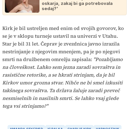
oskarja, zakaj bi ga potrebovala
sedaj?'
Kirk je bil ustreljen med enim od svojih govorov, ko
se je v sklopu turneje ustavil na univerzi v Utahu.
Star je bil 31 let. Čeprav je zvezdnica javno izrazila
nestrinjanje z njegovim mnenjem, pa je po njegovi
smrti na družbenem omrežju zapisala:
"Pozabljamo
na človeškost. Lahko sem jezna zaradi sovraštva in
rasistične retorike, a se hkrati strinjam, da je bil
Kirkov umor grozna stvar. Nihče ne bi smel izkusiti
takšnega sovraštva. Ta država žaluje zaradi preveč
nesmiselnih in nasilnih smrti. Se lahko vsaj glede
tega vsi strinjamo?"
AMANDA SEYFRIED
IGRALKA
CHARLIE KIRK
VARNOSTNIK