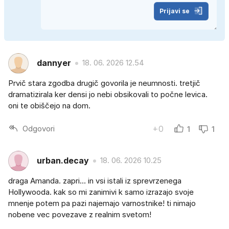
Prijavi se
dannyer
18. 06. 2026 12.54
Prvič stara zgodba drugič govorila je neumnosti. tretjič
dramatizirala ker densi jo nebi obsikovali to počne levica.
oni te obiščejo na dom.
Odgovori
+0
1
1
urban.decay
18. 06. 2026 10.25
draga Amanda. zapri… in vsi istali iz sprevrzenega
Hollywooda. kak so mi zanimivi k samo izrazajo svoje
mnenje potem pa pazi najemajo varnostnike! ti nimajo
nobene vec povezave z realnim svetom!