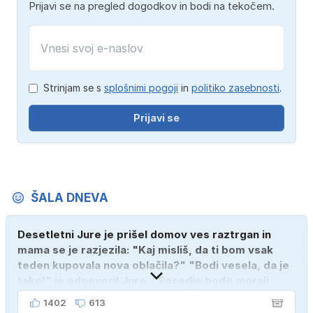
Prijavi se na pregled dogodkov in bodi na tekočem.
Strinjam se s
splošnimi pogoji
in
politiko zasebnosti
.
Prijavi se
ŠALA DNEVA
Desetletni Jure je prišel domov ves raztrgan in
mama se je razjezila: "Kaj misliš, da ti bom vsak
teden kupovala nova oblačila?" "Bodi vesela, da je
tako!" je odgovoril Jure. "Sosedje bodo morali
kupiti novega sina, tako sem ga prebutal!"
1402
613