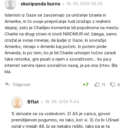
skuripanda burns
18. 06. 2026 08.34
Islamisti iz Gaze se zavzemajo za uničenje Izraela in
Amerike, in to svoje prepričanje tudi izražajo z realnimi
dejanji, zato je Charlijev komentar bil popolnoma na mestu.
Charlie na drugi strani ni storil NIKOMUR nič žalega, samo
izražal je svoje mnenje, da ljudje iz Gaze, ki sovražijo
Ameriko, nimajo v Ameriki kaj početi. In potem pride
Amanda, ki po tem, ko je bil Charlie umorjen točno zaradi
take retorike, gre pisati o njem s sovraštvom... ko pa ji
internet servira njeno sovraštvo nazaj, je pa ona žrtev. Bla
bla.
Odgovori
+7
11
4
Bflat
18. 06. 2026 11.44
1) skrivate se za vzdevkom. 2) AS je carica, govori
premišljenoin pogumno, ne tako, kot vi. 3) če bi USrael
ostal v mejah 48, bi se nekako rešilo, tako pa je ta