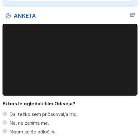
ANKETA
Si boste ogledali film Odiseja?
Da, težko sem pričakoval/a izid.
Ne, ne zanima me.
Nisem se še odločil/a.