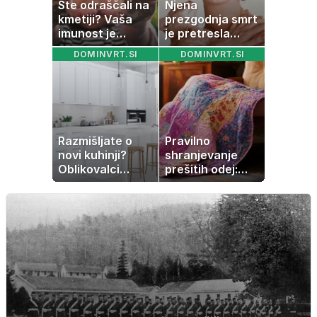
Ste odraščali na
Njena
kmetiji? Vaša
prezgodnja smrt
imunost je
je pretresla
verjetno
modni svet: za
DOMINVRT.SI
DOMINVRT.SI
močnejša
slavo se je
skrivala
tragedija
Razmišljate o
Pravilno
novi kuhinji?
shranjevanje
Oblikovalci
prešitih odej:
opozarjajo, da te
Kako ohraniti
barve izgubljajo
družinsko
priljubljenost
dediščino