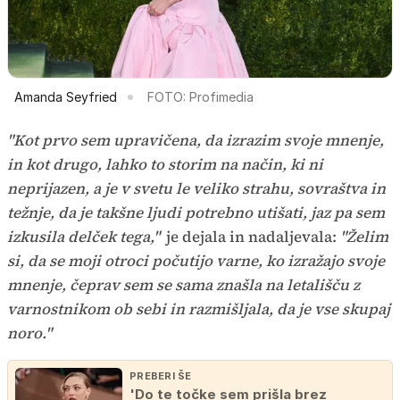
Amanda Seyfried
FOTO: Profimedia
"Kot prvo sem upravičena, da izrazim svoje mnenje,
in kot drugo, lahko to storim na način, ki ni
neprijazen, a je v svetu le veliko strahu, sovraštva in
težnje, da je takšne ljudi potrebno utišati, jaz pa sem
izkusila delček tega,"
je dejala in nadaljevala:
"Želim
si, da se moji otroci počutijo varne, ko izražajo svoje
mnenje, čeprav sem se sama znašla na letališču z
varnostnikom ob sebi in razmišljala, da je vse skupaj
noro."
PREBERI ŠE
'Do te točke sem prišla brez