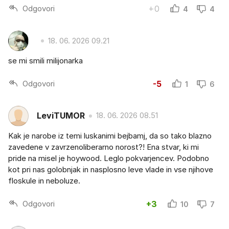
Odgovori
+0
4
4
18. 06. 2026 09.21
se mi smili milijonarka
Odgovori
-5
1
6
LeviTUMOR
18. 06. 2026 08.51
Kak je narobe iz temi luskanimi bejbamj, da so tako blazno
zavedene v zavrzenoliberarno norost?! Ena stvar, ki mi
pride na misel je hoywood. Leglo pokvarjencev. Podobno
kot pri nas golobnjak in nasplosno leve vlade in vse njihove
floskule in neboluze.
Odgovori
+3
10
7