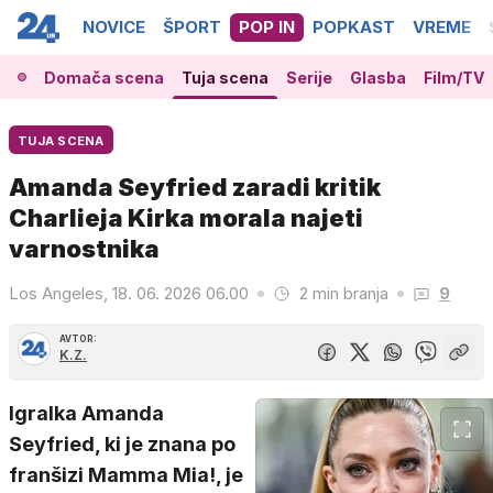
NOVICE
ŠPORT
POP IN
POPKAST
VREME
Domača scena
Tuja scena
Serije
Glasba
Film/TV
TUJA SCENA
Amanda Seyfried zaradi kritik
Charlieja Kirka morala najeti
varnostnika
Los Angeles, 18. 06. 2026 06.00
2 min branja
9
AVTOR:
K.Z.
Igralka Amanda
Seyfried, ki je znana po
franšizi Mamma Mia!, je