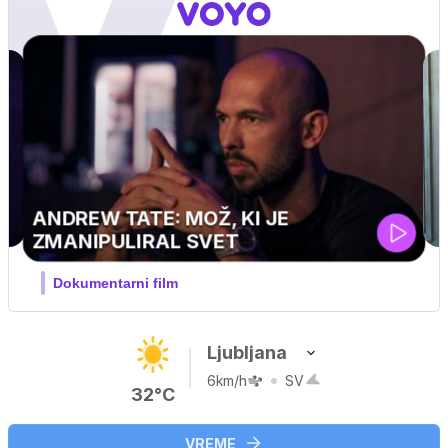
MOJ PRIJATELJ PINGVIN
Film meseca / družinski, pustolovski
Ljubljana
6km/h
SV
32°C
VREME