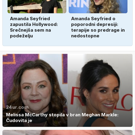
Amanda Seyfried
Amanda Seyfried o
zapustila Hollywood:
poporodni depresiji:
Srečnejša sem na
terapije so predrage in
podeželju
nedostopne
24ur.com
Melissa McCarthy stopila v bran Meghan Markle:
Čudovita je