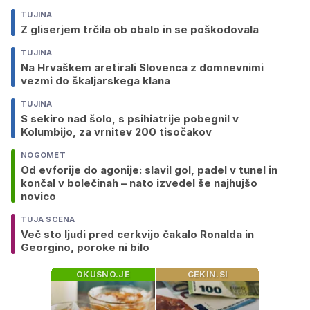
TUJINA
Z gliserjem trčila ob obalo in se poškodovala
TUJINA
Na Hrvaškem aretirali Slovenca z domnevnimi
vezmi do škaljarskega klana
TUJINA
S sekiro nad šolo, s psihiatrije pobegnil v
Kolumbijo, za vrnitev 200 tisočakov
NOGOMET
Od evforije do agonije: slavil gol, padel v tunel in
končal v bolečinah – nato izvedel še najhujšo
novico
TUJA SCENA
Več sto ljudi pred cerkvijo čakalo Ronalda in
Georgino, poroke ni bilo
OKUSNO.JE
CEKIN.SI