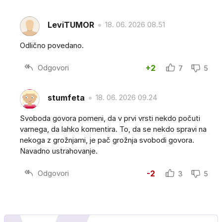
LeviTUMOR
18. 06. 2026 08.51
Odlično povedano.
Odgovori
+2
7
5
stumfeta
18. 06. 2026 09.24
Svoboda govora pomeni, da v prvi vrsti nekdo počuti
varnega, da lahko komentira. To, da se nekdo spravi na
nekoga z grožnjami, je pač grožnja svobodi govora.
Navadno ustrahovanje.
Odgovori
-2
3
5