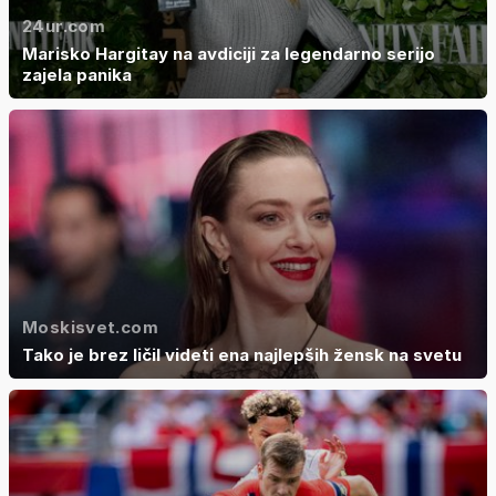
24ur.com
Marisko Hargitay na avdiciji za legendarno serijo
zajela panika
Moskisvet.com
Tako je brez ličil videti ena najlepših žensk na svetu