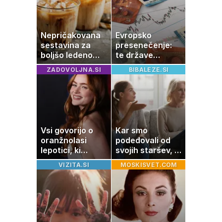
Nepričakovana
Evropsko
sestavina za
presenečenje:
boljšo ledeno
te države
kavo, ki jo imate
rastejo hitreje
ZADOVOLJNA.SI
BIBALEZE.SI
zagotovo doma
od Nemčije,
nekatere celo
večkrat hitreje
Vsi govorijo o
Kar smo
oranžnolasi
podedovali od
lepotici, ki
svojih staršev, ni
navdušuje s
nujno naša
VIZITA.SI
MOSKISVET.COM
skrivnostno
usoda
vlogo