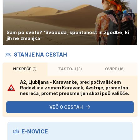
Sam po svetu? 'Svoboda, spontanost in zgodbe, ki
jih ne zmanjka'
STANJE NA CESTAH
NESREČE
(1)
ZASTOJI
(3)
OVIRE
(16)
A2, Ljubljana - Karavanke, pred počivališčem
Radovljica v smeri Karavank, Avstrije, prometna
nesreča, promet preusmerjen skozi počivališče.
VEČ O CESTAH
E-NOVICE