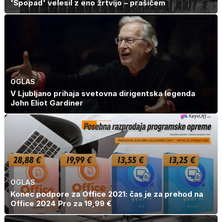
'Spopad' velesil z eno žrtvijo – prašičem
OGLAS
V Ljubljano prihaja svetovna dirigentska legenda
John Eliot Gardiner
OGLAS
Konec podpore za Office 2021: čas je za prehod na
Office 2024 Pro za 19,99 €