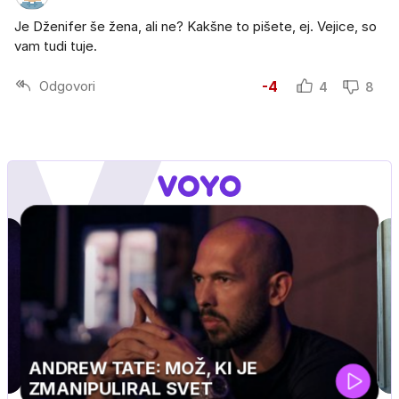
Je Dženifer še žena, ali ne? Kakšne to pišete, ej. Vejice, so
vam tudi tuje.
Odgovori
-4
4
8