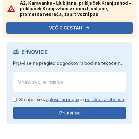
A2, Karavanke - Ljubljana, priključek Kranj zahod -
priključek Kranj vzhod v smeri Ljubljane,
prometna nesreča, zaprt vozni pas.
VEČ O CESTAH
E-NOVICE
Prijavi se na pregled dogodkov in bodi na tekočem.
Strinjam se s
splošnimi pogoji
in
politiko zasebnosti
.
Prijavi se