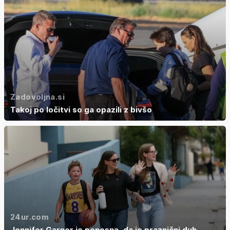
Zadovoljna.si
Takoj po ločitvi so ga opazili z bivšo
24ur.com
Jennifer Garner je ponosna, da je praznični duh