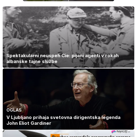
tradicijo
Kako ohraniti
družinsko
dediščino
Spektakularni neuspeh Cie: pijani agenti v rokah
albanske tajne službe
OGLAS
V Ljubljano prihaja svetovna dirigentska legenda
John Eliot Gardiner