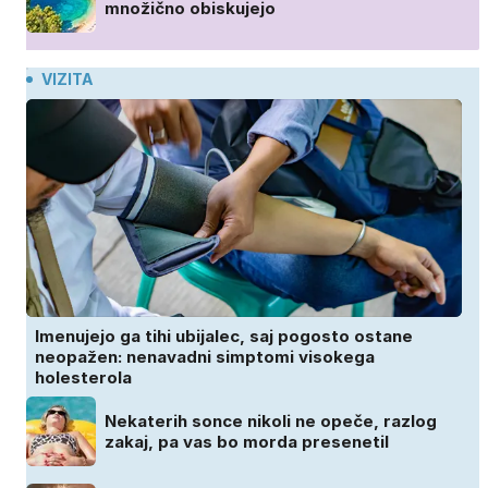
množično obiskujejo
VIZITA
Imenujejo ga tihi ubijalec, saj pogosto ostane
neopažen: nenavadni simptomi visokega
holesterola
Nekaterih sonce nikoli ne opeče, razlog
zakaj, pa vas bo morda presenetil