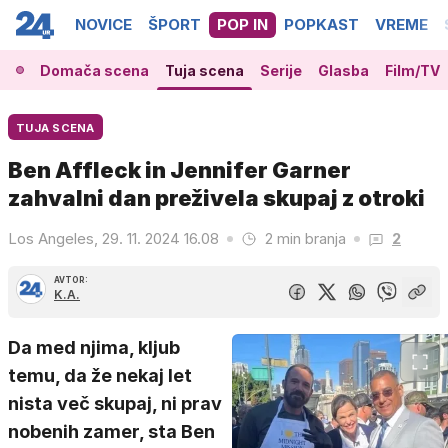
NOVICE
ŠPORT
POP IN
POPKAST
VREME
Domača scena
Tuja scena
Serije
Glasba
Film/TV
TUJA SCENA
Ben Affleck in Jennifer Garner
zahvalni dan preživela skupaj z otroki
Los Angeles, 29. 11. 2024 16.08
2 min branja
2
AVTOR:
K.A.
Da med njima, kljub
temu, da že nekaj let
nista več skupaj, ni prav
nobenih zamer, sta Ben