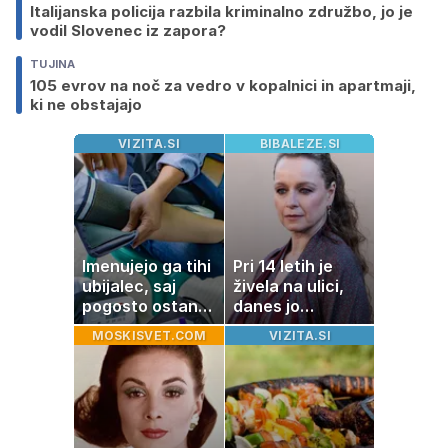
Italijanska policija razbila kriminalno združbo, jo je
vodil Slovenec iz zapora?
TUJINA
105 evrov na noč za vedro v kopalnici in apartmaji,
ki ne obstajajo
VIZITA.SI
BIBALEZE.SI
Imenujejo ga tihi
Pri 14 letih je
ubijalec, saj
živela na ulici,
pogosto ostane
danes jo
neopažen:
občuduje ves
MOSKISVET.COM
VIZITA.SI
nenavadni
svet
simptomi
visokega
holesterola