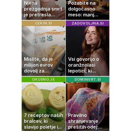
Njena
Pozabite na
prezgodnja smrt
dolgočasno
je pretresla
meso: manj
modni svet: za
maščobe, več
CEKIN.SI
ZADOVOLJNA.SI
slavo se je
svežine
skrivala
tragedija
Mislite, da je
Vsi govorijo o
milijon evrov
oranžnolasi
dovolj za
lepotici, ki
sanjsko
navdušuje s
OKUSNO.JE
DOMINVRT.SI
stanovanje? Te
skrivnostno
številke so
vlogo
šokirale Evropo
7 receptov naših
Pravilno
bralcev, ki
shranjevanje
slavijo poletje in
prešitih odej: