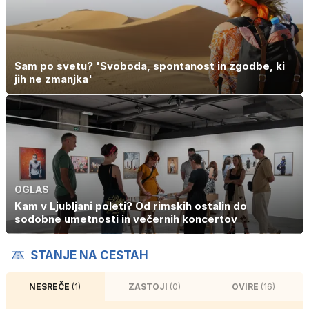
Sam po svetu? 'Svoboda, spontanost in zgodbe, ki
jih ne zmanjka'
OGLAS
Kam v Ljubljani poleti? Od rimskih ostalin do
sodobne umetnosti in večernih koncertov
STANJE NA CESTAH
NESREČE
(1)
ZASTOJI
(0)
OVIRE
(16)