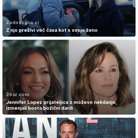
Zadovoljna.si
Z njo preživi več časa kot s svojo ženo
24ur.com
Jennifer Lopez prijateljica z moževo nekdanjo,
izmenjali bosta božični darili