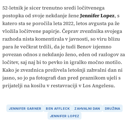
52-letnik je sicer trenutno sredi ločitvenega
postopka od svoje nekdanje žene
Jennifer Lopez
, s
katero sta se poročila leta 2022, letos avgusta pa že
vložila ločitvene papirje. Čeprav zvezdnika svojega
razhoda nista komentirala v javnosti, so viru blizu
para že večkrat trdili, da je tudi Benov izjemno
povezan odnos z nekdanjo ženo, eden od razlogov za
ločitev, saj naj bi to pevko in igralko močno motilo.
Kako je zvezdnica preživela letošnji zahvalni dan ni
jasno, so jo pa fotografi dan pred praznikom ujeli s
prijatelji na kosilu v restavraciji v Los Angelesu.
JENNIFER GARNER
BEN AFFLECK
ZAHVALNI DAN
DRUŽINA
JENNIFER LOPEZ