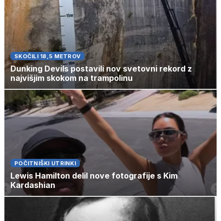
SKOČILI 18,5 METROV
Dunking Devils postavili nov svetovni rekord z
najvišjim skokom na trampolinu
POČITNIŠKI UTRINKI
Lewis Hamilton delil nove fotografije s Kim
Kardashian