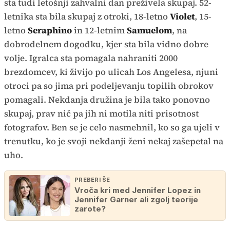
sta tudi letošnji zahvalni dan preživela skupaj. 52-
letnika sta bila skupaj z otroki, 18-letno
Violet
, 15-
letno
Seraphino
in 12-letnim
Samuelom
, na
dobrodelnem dogodku, kjer sta bila vidno dobre
volje. Igralca sta pomagala nahraniti 2000
brezdomcev, ki živijo po ulicah Los Angelesa, njuni
otroci pa so jima pri podeljevanju topilih obrokov
pomagali. Nekdanja družina je bila tako ponovno
skupaj, prav nič pa jih ni motila niti prisotnost
fotografov. Ben se je celo nasmehnil, ko so ga ujeli v
trenutku, ko je svoji nekdanji ženi nekaj zašepetal na
uho.
PREBERI ŠE
Vroča kri med Jennifer Lopez in
Jennifer Garner ali zgolj teorije
zarote?