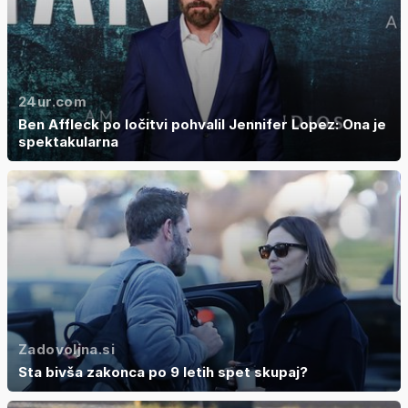
24ur.com
Ben Affleck po ločitvi pohvalil Jennifer Lopez: Ona je
spektakularna
Zadovoljna.si
Sta bivša zakonca po 9 letih spet skupaj?