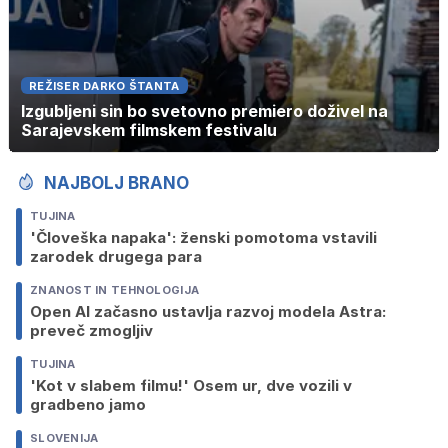
REŽISER DARKO ŠTANTA
Izgubljeni sin bo svetovno premiero doživel na
Sarajevskem filmskem festivalu
NAJBOLJ BRANO
TUJINA
'Človeška napaka': ženski pomotoma vstavili
zarodek drugega para
ZNANOST IN TEHNOLOGIJA
Open AI začasno ustavlja razvoj modela Astra:
preveč zmogljiv
TUJINA
'Kot v slabem filmu!' Osem ur, dve vozili v
gradbeno jamo
SLOVENIJA