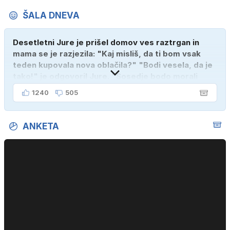
ŠALA DNEVA
Desetletni Jure je prišel domov ves raztrgan in
mama se je razjezila: "Kaj misliš, da ti bom vsak
teden kupovala nova oblačila?" "Bodi vesela, da je
tako!" je odgovoril Jure. "Sosedje bodo morali
kupiti novega sina, tako sem ga prebutal!"
1240
505
ANKETA