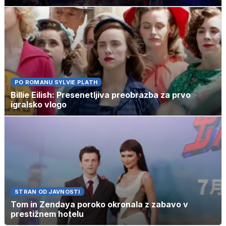
PO ROMANU SYLVIE PLATH
Billie Eilish: Presenetljiva preobrazba za prvo
igralsko vlogo
STRAN OD JAVNOSTI
Tom in Zendaya poroko okronala z zabavo v
prestižnem hotelu