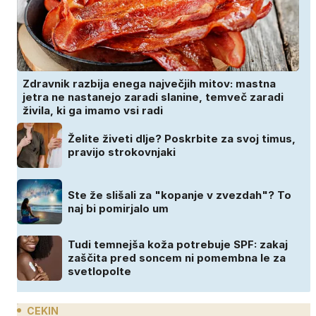
Zdravnik razbija enega največjih mitov: mastna
jetra ne nastanejo zaradi slanine, temveč zaradi
živila, ki ga imamo vsi radi
Želite živeti dlje? Poskrbite za svoj timus,
pravijo strokovnjaki
Ste že slišali za "kopanje v zvezdah"? To
naj bi pomirjalo um
Tudi temnejša koža potrebuje SPF: zakaj
zaščita pred soncem ni pomembna le za
svetlopolte
CEKIN