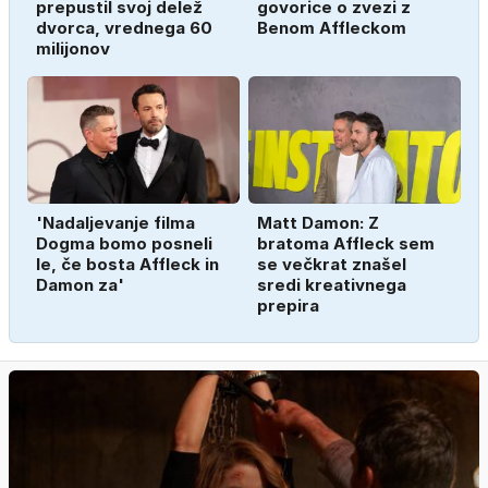
prepustil svoj delež
govorice o zvezi z
dvorca, vrednega 60
Benom Affleckom
milijonov
'Nadaljevanje filma
Matt Damon: Z
Dogma bomo posneli
bratoma Affleck sem
le, če bosta Affleck in
se večkrat znašel
Damon za'
sredi kreativnega
prepira