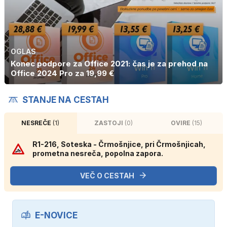
OGLAS
Konec podpore za Office 2021: čas je za prehod na
Office 2024 Pro za 19,99 €
STANJE NA CESTAH
NESREČE
(1)
ZASTOJI
(0)
OVIRE
(15)
R1-216, Soteska - Črmošnjice, pri Črmošnjicah,
prometna nesreča, popolna zapora.
VEČ O CESTAH
E-NOVICE