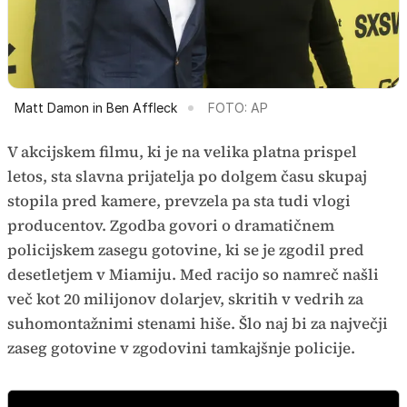
Matt Damon in Ben Affleck
FOTO: AP
V akcijskem filmu, ki je na velika platna prispel
letos, sta slavna prijatelja po dolgem času skupaj
stopila pred kamere, prevzela pa sta tudi vlogi
producentov. Zgodba govori o dramatičnem
policijskem zasegu gotovine, ki se je zgodil pred
desetletjem v Miamiju. Med racijo so namreč našli
več kot 20 milijonov dolarjev, skritih v vedrih za
suhomontažnimi stenami hiše. Šlo naj bi za največji
zaseg gotovine v zgodovini tamkajšnje policije.