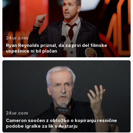
24ur.com
Ryan Reynolds priznal, da za prvi del filmske
uspešnice ni bil plačan
24ur.com
Cameron soočen z obtožbo o kopiranju resnične
podobe igralke za lik v Avatarju