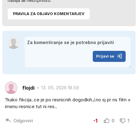
nasilja ali nestrpnosti.
PRAVILA ZA OBJAVO KOMENTARJEV
Prijavi se
flojdi
13. 05. 2026 18.59
?kako fikcija..ce je po resnicnih dogodkih./.no sj pr ns film v
imenu resnice tut ni res..
Odgovori
-1
0
1