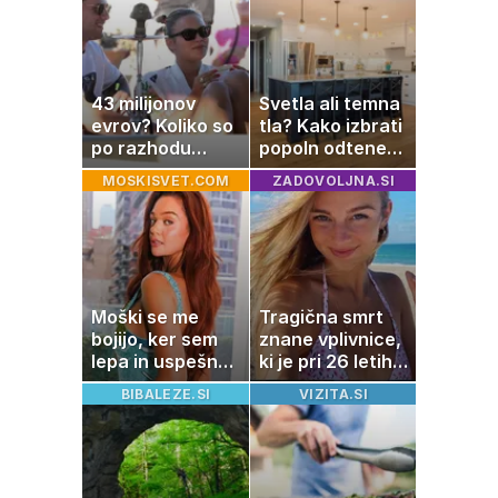
43 milijonov
Svetla ali temna
evrov? Koliko so
tla? Kako izbrati
po razhodu
popoln odtenek
zahtevale ali
za vaš dom
MOSKISVET.COM
ZADOVOLJNA.SI
prejele
partnerice
športnih
zvezdnikov
Moški se me
Tragična smrt
bojijo, ker sem
znane vplivnice,
lepa in uspešna:
ki je pri 26 letih
Misica razkrila,
izgubila boj z
BIBALEZE.SI
VIZITA.SI
zakaj je še
boleznijo
vedno samska