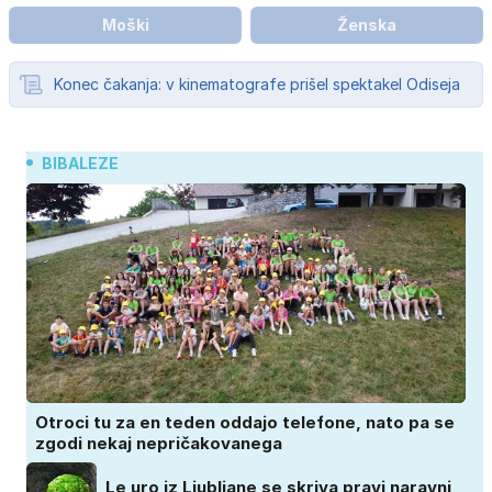
Moški
Ženska
Konec čakanja: v kinematografe prišel spektakel Odiseja
BIBALEZE
Otroci tu za en teden oddajo telefone, nato pa se
zgodi nekaj nepričakovanega
Le uro iz Ljubljane se skriva pravi naravni