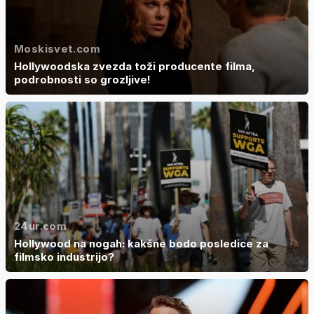
Moskisvet.com
Hollywoodska zvezda toži producente filma,
podrobnosti so grozljive!
24ur.com
Hollywood na nogah: kakšne bodo posledice za
filmsko industrijo?