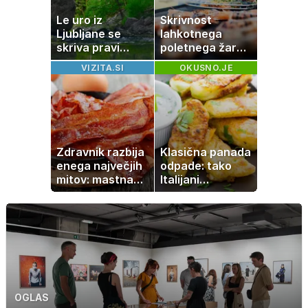
Le uro iz
Skrivnost
Ljubljane se
lahkotnega
skriva pravi
poletnega žara,
naravni čudež:
po katerem ne
VIZITA.SI
OKUSNO.JE
izlet, ki bo
boste
navdušil otroke
potrebovali
popoldanskega
spanca
Zdravnik razbija
Klasična panada
enega največjih
odpade: tako
mitov: mastna
Italijani
jetra ne
pripravijo
nastanejo zaradi
slastne ocvrte
slanine, temveč
bučke
zaradi živila, ki
ga imamo vsi
radi
OGLAS