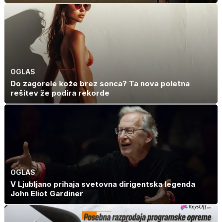
OGLAS
Do zagorele kože brez sonca? Ta nova poletna
rešitev že podira rekorde
OGLAS
V Ljubljano prihaja svetovna dirigentska legenda
John Eliot Gardiner