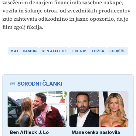
zaseženim denarjem financirala zasebne nakupe,
vozila in šolanje otrok. od zvezdniških producentov
zato zahtevata odškodnino in jasno opozorilo, da je
film zgolj fikcija.
MATT DAMON
BEN AFFLECK
THE RIP
TOŽBA
SODIŠČE
SORODNI ČLANKI
Ben Affleck J. Lo
Manekenka naslovila