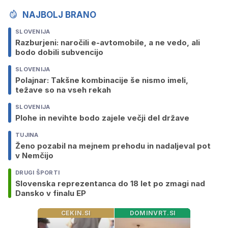
NAJBOLJ BRANO
SLOVENIJA
Razburjeni: naročili e-avtomobile, a ne vedo, ali
bodo dobili subvencijo
SLOVENIJA
Polajnar: Takšne kombinacije še nismo imeli,
težave so na vseh rekah
SLOVENIJA
Plohe in nevihte bodo zajele večji del države
TUJINA
Ženo pozabil na mejnem prehodu in nadaljeval pot
v Nemčijo
DRUGI ŠPORTI
Slovenska reprezentanca do 18 let po zmagi nad
Dansko v finalu EP
CEKIN.SI
DOMINVRT.SI