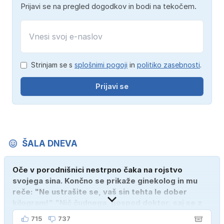
Prijavi se na pregled dogodkov in bodi na tekočem.
Strinjam se s
splošnimi pogoji
in
politiko zasebnosti
.
Prijavi se
ŠALA DNEVA
Oče v porodnišnici nestrpno čaka na rojstvo
svojega sina. Končno se prikaže ginekolog in mu
reče: "Ne ustrašite se, vaš sin tehta le dober
kilogram!" "Nič čudnega, gospod doktor, saj se z
ženo poznava šele tri mesece."
715
737