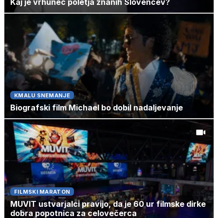
Kaj je vrhunec poletja znanih Slovencev?
KMALU SNEMANJE
Biografski film Michael bo dobil nadaljevanje
FILMSKI MARATON
MUVIT ustvarjalci pravijo, da je 60 ur filmske dirke
dobra popotnica za celovečerca