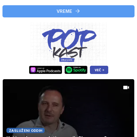
VREME
ZASLUŽENI ODDIH