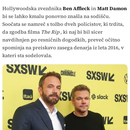
Hollywoodska zvezdnika
Ben Affleck
in
Matt Damon
bi se lahko kmalu ponovno znašla na sodišču.
Soočata se namreč s tožbo dveh policistov, ki trdita,
da zgodba filma
The Rip
, ki naj bi bil sicer
navdihnjen po resničnih dogodkih, preveč očitno
spominja na preiskavo zasega denarja iz leta 2016, v
kateri sta sodelovala.