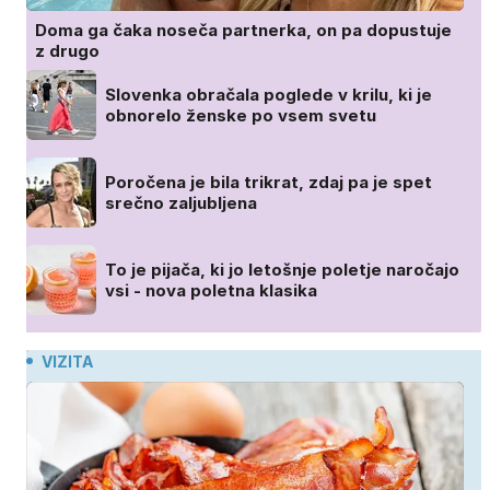
Doma ga čaka noseča partnerka, on pa dopustuje
z drugo
Slovenka obračala poglede v krilu, ki je
obnorelo ženske po vsem svetu
Poročena je bila trikrat, zdaj pa je spet
srečno zaljubljena
To je pijača, ki jo letošnje poletje naročajo
vsi - nova poletna klasika
VIZITA