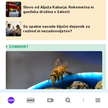
Slovo od Aljaža Kaburja: Rokometna in
gasilska družina v žalosti
So spalne navade ključni dejavnik za
razhod in nezadovoljstvo?
DOMINVRT
Kako pomagati čebelam in drugim opraševalcem