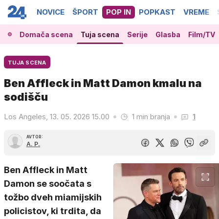
NOVICE
ŠPORT
POP IN
POPKAST
VREME
Domača scena
Tuja scena
Serije
Glasba
Film/TV
TUJA SCENA
Ben Affleck in Matt Damon kmalu na
sodišču
Los Angeles, 13. 05. 2026 15.00
1 min branja
1
AVTOR:
A. P.
Ben Affleck in Matt
Damon se soočata s
tožbo dveh miamijskih
policistov, ki trdita, da