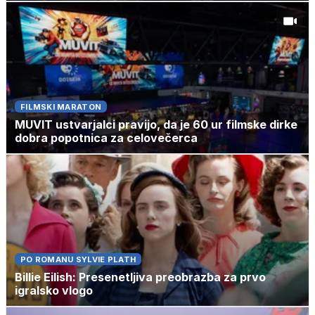
FILMSKI MARATON
MUVIT ustvarjalci pravijo, da je 60 ur filmske dirke
dobra popotnica za celovečerca
PO ROMANU SYLVIE PLATH
Billie Eilish: Presenetljiva preobrazba za prvo
igralsko vlogo