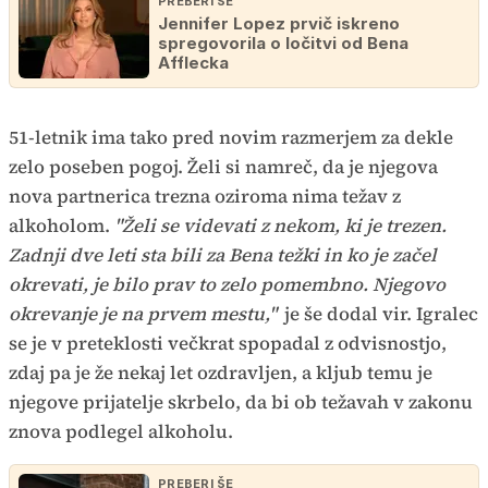
PREBERI ŠE
Jennifer Lopez prvič iskreno
spregovorila o ločitvi od Bena
Afflecka
51-letnik ima tako pred novim razmerjem za dekle
zelo poseben pogoj. Želi si namreč, da je njegova
nova partnerica trezna oziroma nima težav z
alkoholom.
"Želi se videvati z nekom, ki je trezen.
Zadnji dve leti sta bili za Bena težki in ko je začel
okrevati, je bilo prav to zelo pomembno. Njegovo
okrevanje je na prvem mestu,"
je še dodal vir. Igralec
se je v preteklosti večkrat spopadal z odvisnostjo,
zdaj pa je že nekaj let ozdravljen, a kljub temu je
njegove prijatelje skrbelo, da bi ob težavah v zakonu
znova podlegel alkoholu.
PREBERI ŠE