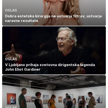
OGLAS
Dobra estetska kirurgija ne ustvarja filtrov, ustvarja
naravne rezultate
OGLAS
V Ljubljano prihaja svetovna dirigentska legenda
John Eliot Gardiner
OGLAS