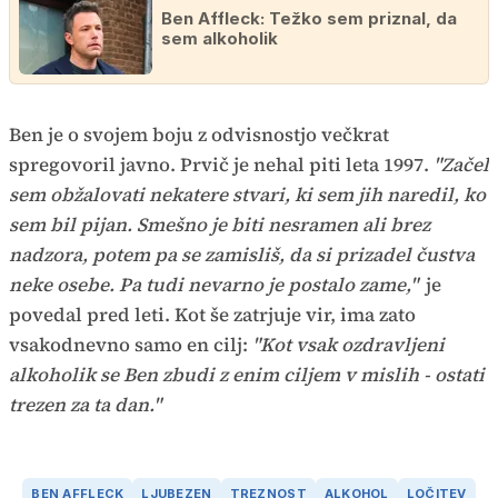
Ben Affleck: Težko sem priznal, da
sem alkoholik
Ben je o svojem boju z odvisnostjo večkrat
spregovoril javno. Prvič je nehal piti leta 1997.
"Začel
sem obžalovati nekatere stvari, ki sem jih naredil, ko
sem bil pijan. Smešno je biti nesramen ali brez
nadzora, potem pa se zamisliš, da si prizadel čustva
neke osebe. Pa tudi nevarno je postalo zame,"
je
povedal pred leti. Kot še zatrjuje vir, ima zato
vsakodnevno samo en cilj:
"Kot vsak ozdravljeni
alkoholik se Ben zbudi z enim ciljem v mislih - ostati
trezen za ta dan."
BEN AFFLECK
LJUBEZEN
TREZNOST
ALKOHOL
LOČITEV