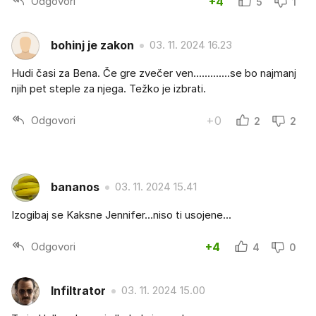
Odgovori
+4
5
1
bohinj je zakon
03. 11. 2024 16.23
Hudi časi za Bena. Če gre zvečer ven.............se bo najmanj
njih pet steple za njega. Težko je izbrati.
Odgovori
+0
2
2
bananos
03. 11. 2024 15.41
Izogibaj se Kaksne Jennifer...niso ti usojene...
Odgovori
+4
4
0
Infiltrator
03. 11. 2024 15.00