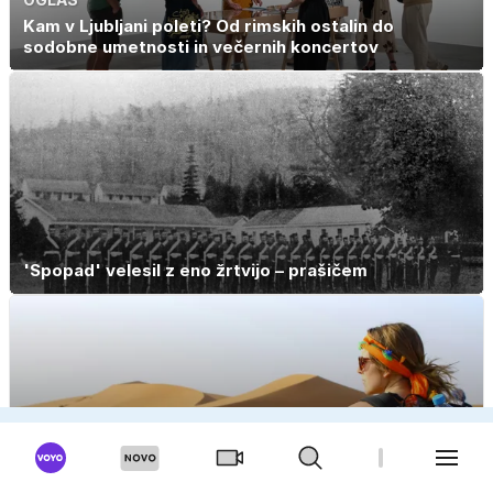
Kam v Ljubljani poleti? Od rimskih ostalin do
sodobne umetnosti in večernih koncertov
'Spopad' velesil z eno žrtvijo – prašičem
Sam po svetu? 'Svoboda, spontanost in zgodbe, ki
jih ne zmanjka'