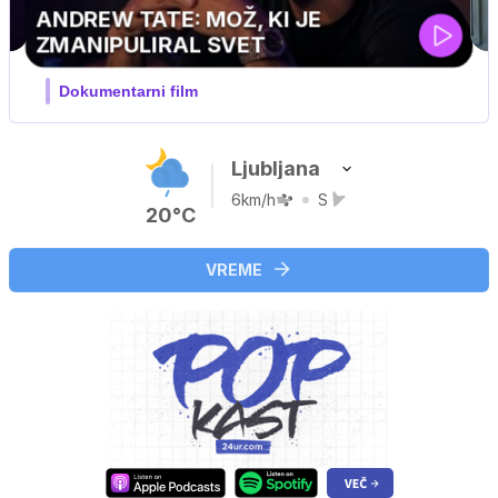
MOJ PRIJATELJ PINGVIN
Film meseca / družinski, pustolovski
Ljubljana
6km/h
S
20°C
VREME