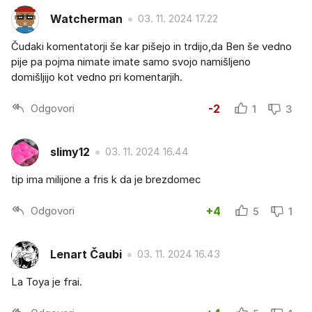
Watcherman
03. 11. 2024 17.22
Čudaki komentatorji še kar pišejo in trdijo,da Ben še vedno
pije pa pojma nimate imate samo svojo namišljeno
domišljijo kot vedno pri komentarjih.
Odgovori
-2
1
3
slimy12
03. 11. 2024 16.44
tip ima milijone a fris k da je brezdomec
Odgovori
+4
5
1
Lenart Čaubi
03. 11. 2024 16.43
La Toya je frai.