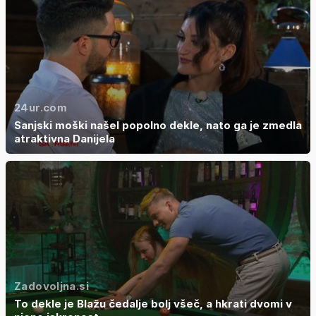
24ur.com
Sanjski moški našel popolno dekle, nato ga je zmedla
atraktivna Danijela
Zadovoljna.si
To dekle je Blažu čedalje bolj všeč, a hkrati dvomi v