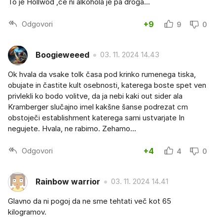
To je Hollwod ,ce ni alkohola je pa droga...
Odgovori
+9
9
0
Boogieweeed
03. 11. 2024 14.43
Ok hvala da vsake tolk časa pod krinko rumenega tiska,
obujate in častite kult osebnosti, katerega boste spet ven
privlekli ko bodo volitve, da ja nebi kaki out sider ala
Kramberger slučajno imel kakšne šanse podrezat cm
obstoječi establishment katerega sami ustvarjate In
negujete. Hvala, ne rabimo. Zehamo...
Odgovori
+4
4
0
Rainbow warrior
03. 11. 2024 14.41
Glavno da ni pogoj da ne sme tehtati več kot 65
kilogramov.