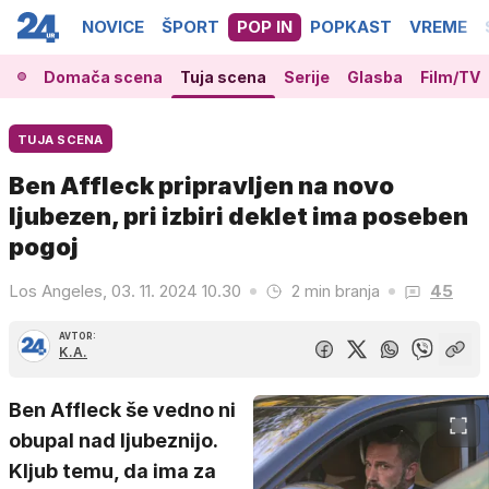
NOVICE
ŠPORT
POP IN
POPKAST
VREME
Domača scena
Tuja scena
Serije
Glasba
Film/TV
TUJA SCENA
Ben Affleck pripravljen na novo
ljubezen, pri izbiri deklet ima poseben
pogoj
Los Angeles, 03. 11. 2024 10.30
2 min branja
45
AVTOR:
K.A.
Ben Affleck še vedno ni
obupal nad ljubeznijo.
Kljub temu, da ima za