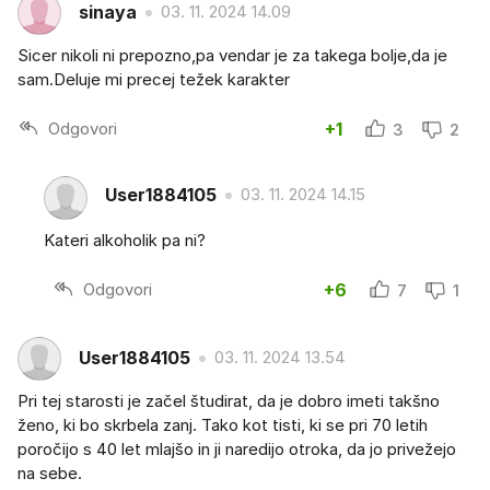
sinaya
03. 11. 2024 14.09
Sicer nikoli ni prepozno,pa vendar je za takega bolje,da je
sam.Deluje mi precej težek karakter
Odgovori
+1
3
2
User1884105
03. 11. 2024 14.15
Kateri alkoholik pa ni?
Odgovori
+6
7
1
User1884105
03. 11. 2024 13.54
Pri tej starosti je začel študirat, da je dobro imeti takšno
ženo, ki bo skrbela zanj. Tako kot tisti, ki se pri 70 letih
poročijo s 40 let mlajšo in ji naredijo otroka, da jo privežejo
na sebe.