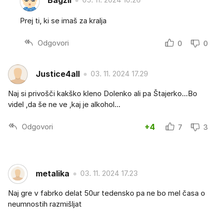
Bagzii
Prej ti, ki se imaš za kralja
Odgovori
0
0
Justice4all
03. 11. 2024 17.29
Naj si privošči kakško kleno Dolenko ali pa Štajerko...Bo
videl ,da še ne ve ,kaj je alkohol...
Odgovori
+4
7
3
metalika
03. 11. 2024 17.23
Naj gre v fabrko delat 50ur tedensko pa ne bo mel časa o
neumnostih razmišljat