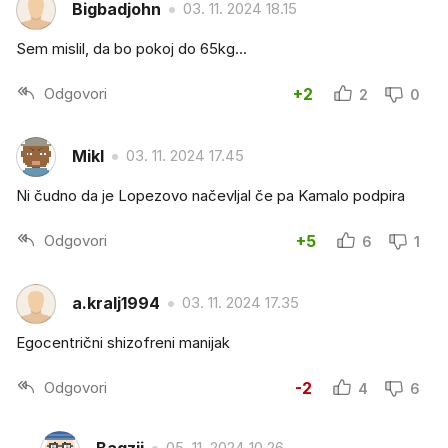
Bigbadjohn
03. 11. 2024 18.15
Sem mislil, da bo pokoj do 65kg...
Odgovori
+2
2
0
Mikl
03. 11. 2024 17.45
Ni čudno da je Lopezovo načevljal če pa Kamalo podpira
Odgovori
+5
6
1
a.kralj1994
03. 11. 2024 17.35
Egocentrični shizofreni manijak
Odgovori
-2
4
6
05. 11. 2024 10.26