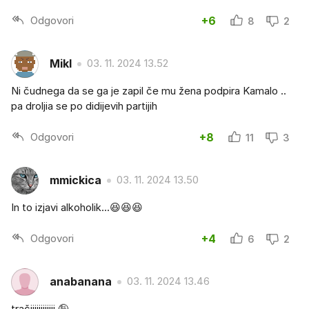
Odgovori
+6
8
2
Mikl
03. 11. 2024 13.52
Ni čudnega da se ga je zapil če mu žena podpira Kamalo ..
pa droljia se po didijevih partijih
Odgovori
+8
11
3
mmickica
03. 11. 2024 13.50
In to izjavi alkoholik...😆😆😆
Odgovori
+4
6
2
anabanana
03. 11. 2024 13.46
tračiiiiiiiiiiii 🤪