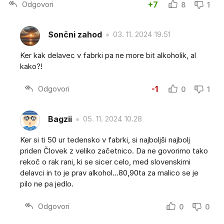
Odgovori
+7
8
1
Sončni zahod
03. 11. 2024 19.51
Ker kak delavec v fabrki pa ne more bit alkoholik, al
kako?!
Odgovori
-1
0
1
Bagzii
05. 11. 2024 10.28
Ker si ti 50 ur tedensko v fabrki, si najboljši najbolj
priden Človek z veliko začetnico. Da ne govorimo tako
rekoč o rak rani, ki se sicer celo, med slovenskimi
delavci in to je prav alkohol...80,90ta za malico se je
pilo ne pa jedlo.
Odgovori
0
0