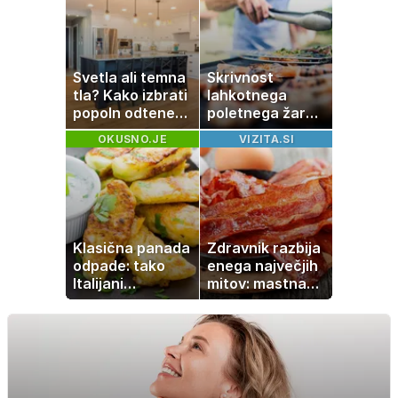
Svetla ali temna
Skrivnost
tla? Kako izbrati
lahkotnega
popoln odtenek
poletnega žara,
za vaš dom
po katerem ne
OKUSNO.JE
VIZITA.SI
boste
potrebovali
popoldanskega
spanca
Klasična panada
Zdravnik razbija
odpade: tako
enega največjih
Italijani
mitov: mastna
pripravijo
jetra ne
slastne ocvrte
nastanejo zaradi
bučke
slanine, temveč
zaradi živila, ki
ga imamo vsi
radi