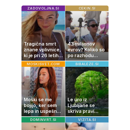
ZADOVOLJNA.SI
CEKIN.SI
Tragična smrt
43 milijonov
znane vplivnice,
evrov? Koliko so
ki je pri 26 letih
po razhodu
izgubila boj z
zahtevale ali
MOSKISVET.COM
BIBALEZE.SI
boleznijo
prejele
partnerice
športnih
zvezdnikov
Moški se me
Le uro iz
bojijo, ker sem
Ljubljane se
lepa in uspešna:
skriva pravi
Misica razkrila,
naravni čudež:
DOMINVRT.SI
VIZITA.SI
zakaj je še
izlet, ki bo
vedno samska
navdušil otroke