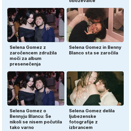
oboževalce
Selena Gomez z
Selena Gomez in Benny
zaročencem združila
Blanco sta se zaročila
moči za album
presenečenja
Selena Gomez o
Selena Gomez delila
Bennyju Blancu: Še
ljubezenske
nikoli se nisem počutila
fotografije z
tako varno
izbrancem