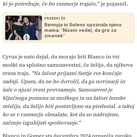
ki jo potrebuje, če bo razmerje trajalo,"
je pojasnil.
PREBERI ŠE
Bennyja in Seleno spoznala njena
mama: 'Nisem vedel, da gre za
zmenek'
Cyrus je nato dejal, da morajo biti Blanco in vsi
moški na splošno samozavestni, če želijo, da njihova
zveza traja.
"Na žalost prijazni fantje res končajo
zadnji. Upam, da ne bo dovolil, da ga novinarji in
šale o njuni zvezi prevzamejo. Samozavest je
ključnega pomena za moškega in na žalost ženske
mislijo, da želijo biti postavljene na piedestal, a takoj
ko se v razmerju obnašate, kot da so nadrejene,
začnejo izgubljati spoštovanje."
Blanco in Gomez sta decembra 2024 oznanila zaroko,