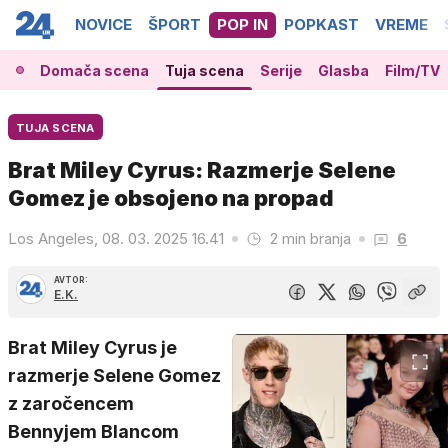
NOVICE
ŠPORT
POP IN
POPKAST
VREME
Domača scena
Tuja scena
Serije
Glasba
Film/TV
TUJA SCENA
Brat Miley Cyrus: Razmerje Selene
Gomez je obsojeno na propad
Los Angeles, 08. 03. 2025 16.41
2 min branja
6
AVTOR:
E.K.
Brat Miley Cyrus je
razmerje Selene Gomez
z zaročencem
Bennyjem Blancom