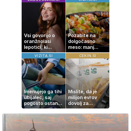
svet
slavo se je
skrivala
tragedija
Vsi govorijo o
Pozabite na
oranžnolasi
dolgočasno
lepotici, ki
meso: manj
navdušuje s
maščobe, več
VIZITA.SI
CEKIN.SI
skrivnostno
svežine
vlogo
Imenujejo ga tihi
Mislite, da je
ubijalec, saj
milijon evrov
pogosto ostane
dovolj za
neopažen:
sanjsko
nenavadni
stanovanje? Te
simptomi
številke so
visokega
šokirale Evropo