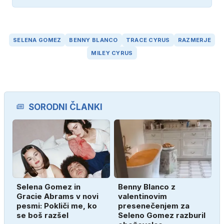
SELENA GOMEZ
BENNY BLANCO
TRACE CYRUS
RAZMERJE
MILEY CYRUS
SORODNI ČLANKI
Selena Gomez in
Benny Blanco z
Gracie Abrams v novi
valentinovim
pesmi: Pokliči me, ko
presenečenjem za
se boš razšel
Seleno Gomez razburil