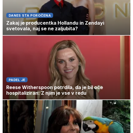
DANES STA POROČENA
Zakaj je producentka Hollandu in Zendayi
svetovala, naj se ne zaljubita?
PADEL JE
Reese Witherspoon potrdila, da je bil oče
hospitaliziran: Z njim je vse v redu