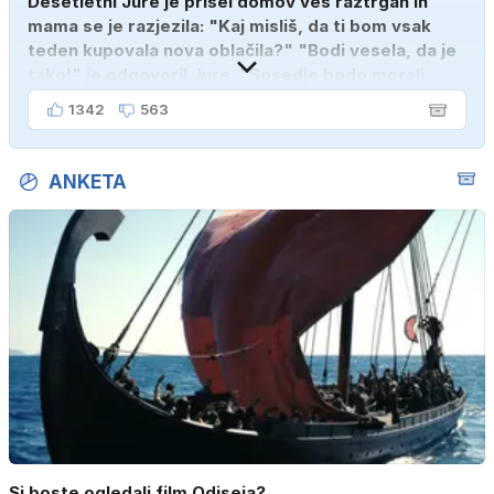
Desetletni Jure je prišel domov ves raztrgan in
mama se je razjezila: "Kaj misliš, da ti bom vsak
teden kupovala nova oblačila?" "Bodi vesela, da je
tako!" je odgovoril Jure. "Sosedje bodo morali
kupiti novega sina, tako sem ga prebutal!"
1342
563
ANKETA
Si boste ogledali film Odiseja?