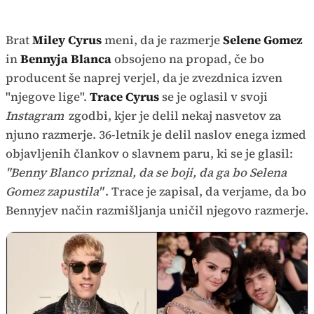
Brat
Miley Cyrus
meni, da je razmerje
Selene Gomez
in
Bennyja Blanca
obsojeno na propad, če bo
producent še naprej verjel, da je zvezdnica izven
"njegove lige".
Trace Cyrus
se je oglasil v svoji
Instagram
zgodbi, kjer je delil nekaj nasvetov za
njuno razmerje. 36-letnik je delil naslov enega izmed
objavljenih člankov o slavnem paru, ki se je glasil:
"Benny Blanco priznal, da se boji, da ga bo Selena
Gomez zapustila"
. Trace je zapisal, da verjame, da bo
Bennyjev način razmišljanja uničil njegovo razmerje.