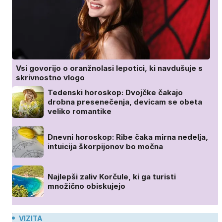
Vsi govorijo o oranžnolasi lepotici, ki navdušuje s
skrivnostno vlogo
Tedenski horoskop: Dvojčke čakajo
drobna presenečenja, devicam se obeta
veliko romantike
Dnevni horoskop: Ribe čaka mirna nedelja,
intuicija škorpijonov bo močna
Najlepši zaliv Korčule, ki ga turisti
množično obiskujejo
VIZITA