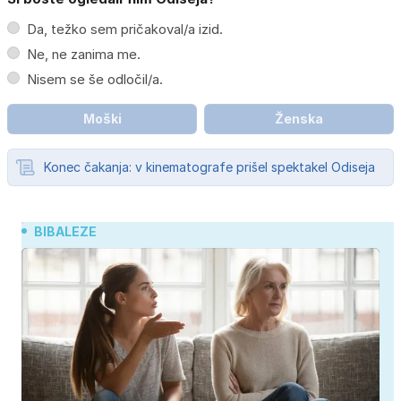
Da, težko sem pričakoval/a izid.
Ne, ne zanima me.
Nisem se še odločil/a.
Moški
Ženska
Konec čakanja: v kinematografe prišel spektakel Odiseja
BIBALEZE