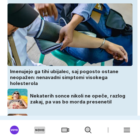
Imenujejo ga tihi ubijalec, saj pogosto ostane
neopažen: nenavadni simptomi visokega
holesterola
Nekaterih sonce nikoli ne opeče, razlog
zakaj, pa vas bo morda presenetil
Ste odraščali na kmetiji? Vaša imunost je
verjetno močnejša