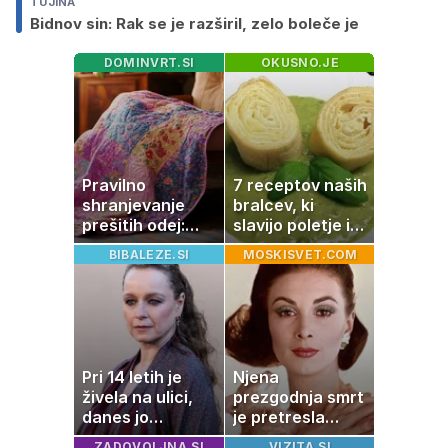
TUJINA
Bidnov sin: Rak se je razširil, zelo boleče je
DOMINVRT.SI
OKUSNO.JE
Pravilno
7 receptov naših
shranjevanje
bralcev, ki
prešitih odej:
slavijo poletje in
Kako ohraniti
tradicijo
BIBALEZE.SI
MOSKISVET.COM
družinsko
dediščino
Pri 14 letih je
Njena
živela na ulici,
prezgodnja smrt
danes jo
je pretresla
občuduje ves
modni svet: za
ZADOVOLJNA.SI
VIZITA.SI