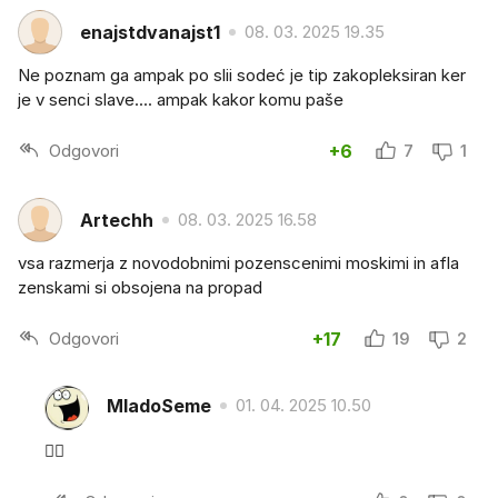
enajstdvanajst1
08. 03. 2025 19.35
Ne poznam ga ampak po slii sodeć je tip zakopleksiran ker
je v senci slave.... ampak kakor komu paše
Odgovori
+6
7
1
Artechh
08. 03. 2025 16.58
vsa razmerja z novodobnimi pozenscenimi moskimi in afla
zenskami si obsojena na propad
Odgovori
+17
19
2
MladoSeme
01. 04. 2025 10.50
👌🏼