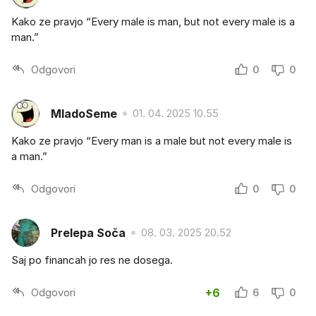
Kako ze pravjo “Every male is man, but not every male is a
man.”
Odgovori
0
0
MladoSeme
01. 04. 2025 10.55
Kako ze pravjo “Every man is a male but not every male is
a man.”
Odgovori
0
0
Prelepa Soča
08. 03. 2025 20.52
Saj po financah jo res ne dosega.
Odgovori
+6
6
0