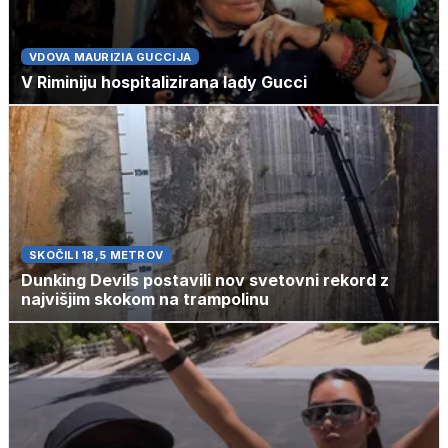
VDOVA MAURIZIA GUCCIJA
V Riminiju hospitalizirana lady Gucci
SKOČILI 18,5 METROV
Dunking Devils postavili nov svetovni rekord z
najvišjim skokom na trampolinu