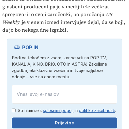
glasbeni producent pa je v medijih že večkrat
spregovoril o svoji zaročenki, po poročanju
US
Weekly
je v enem izmed intervjujev dejal, da se boji,
da jo bo nekega dne izgubil.
POP IN
Bodi na tekočem z vsem, kar se vrti na POP TV,
KANAL A, KINO, BRIO, OTO in ASTRA! Zakulisne
zgodbe, ekskluzivne vsebine in tvoje najljubše
oddaje – vse na enem mestu.
Strinjam se s
splošnimi pogoji
in
politiko zasebnosti
.
Prijavi se