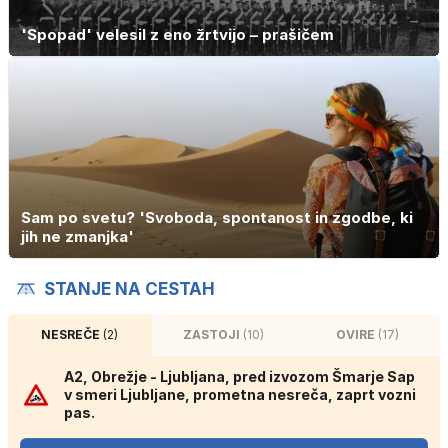
'Spopad' velesil z eno žrtvijo – prašičem
Sam po svetu? 'Svoboda, spontanost in zgodbe, ki
jih ne zmanjka'
STANJE NA CESTAH
NESREČE
(2)
ZASTOJI
(10)
OVIRE
(17)
A2, Obrežje - Ljubljana, pred izvozom Šmarje Sap
v smeri Ljubljane, prometna nesreča, zaprt vozni
pas.