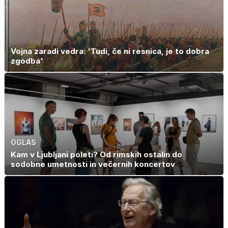
holesterola
Vojna zaradi vedra: 'Tudi, če ni resnica, je to dobra
zgodba'
OGLAS
Kam v Ljubljani poleti? Od rimskih ostalin do
sodobne umetnosti in večernih koncertov