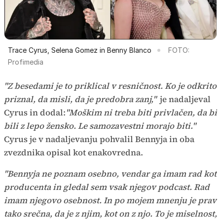
Trace Cyrus, Selena Gomez in Benny Blanco
FOTO:
Profimedia
"Z besedami je to priklical v resničnost. Ko je odkrito
priznal, da misli, da je predobra zanj,"
je nadaljeval
Cyrus in dodal:
"Moškim ni treba biti privlačen, da bi
bili z lepo žensko. Le samozavestni morajo biti."
Cyrus je v nadaljevanju pohvalil Bennyja in oba
zvezdnika opisal kot enakovredna.
"Bennyja ne poznam osebno, vendar ga imam rad kot
producenta in gledal sem vsak njegov podcast. Rad
imam njegovo osebnost. In po mojem mnenju je prav
tako srečna, da je z njim, kot on z njo. To je miselnost,