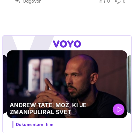
Odgovori
0
0
MOJ PRIJATELJ PINGVIN
Film meseca / družinski, pustolovski