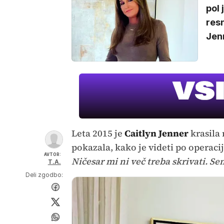
pol 
resn
Jenn
Leta 2015 je
Caitlyn Jenner
krasila
pokazala, kako je videti po operacij
AVTOR:
Ničesar mi ni več treba skrivati. S
T.A.
Deli zgodbo: