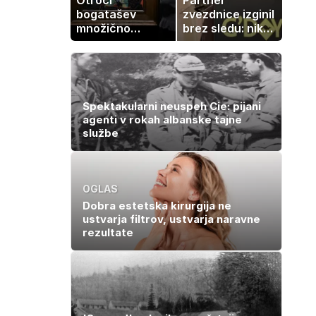
bogatašev
zvezdnice izginil
množično
brez sledu: nikoli
prodajajo
ga niso našli,
družinske
nato je prišla še
zbirke: raje
ena tragedija
imajo denar kot
umetnine
Spektakularni neuspeh Cie: pijani
agenti v rokah albanske tajne
službe
OGLAS
Dobra estetska kirurgija ne
ustvarja filtrov, ustvarja naravne
rezultate