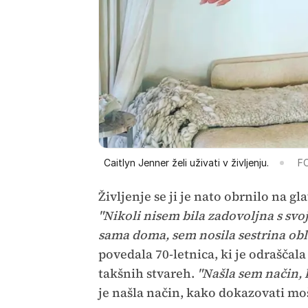
Caitlyn Jenner želi uživati v življenju.
FO
Življenje se ji je nato obrnilo na g
"Nikoli nisem bila zadovoljna s svo
sama doma, sem nosila sestrina obl
povedala 70-letnica, ki je odraščala 
takšnih stvareh.
"Našla sem način, 
je našla način, kako dokazovati m