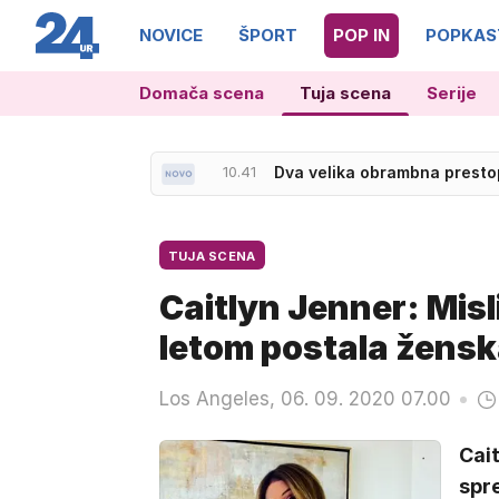
NOVICE
ŠPORT
POP IN
POPKAS
Domača scena
Tuja scena
Serije
10.41
Dva velika obrambna prestop
11.19
Zadnji prosti treningi v teku
TUJA SCENA
Caitlyn Jenner: Misl
letom postala žens
Los Angeles, 06. 09. 2020 07.00
Cai
spre