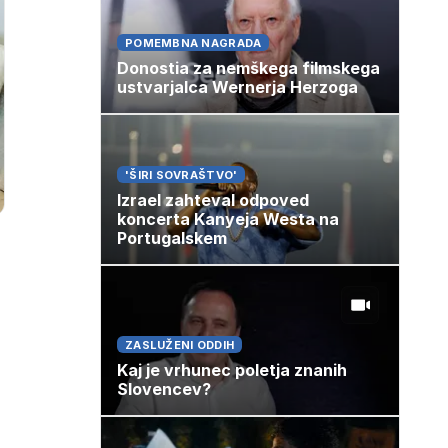
POMEMBNA NAGRADA
Donostia za nemškega filmskega
ustvarjalca Wernerja Herzoga
'ŠIRI SOVRAŠTVO'
Izrael zahteval odpoved
koncerta Kanyeja Westa na
Portugalskem
ZASLUŽENI ODDIH
Kaj je vrhunec poletja znanih
Slovencev?