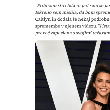
"Približno štiri leta in pol sem se p
Iskreno sem mislila, da bom spreme
Caitlyn in dodala še nekaj podrobno
spremembe v njenem videzu.
"Tista
preveč zaposlena s svojimi težavami