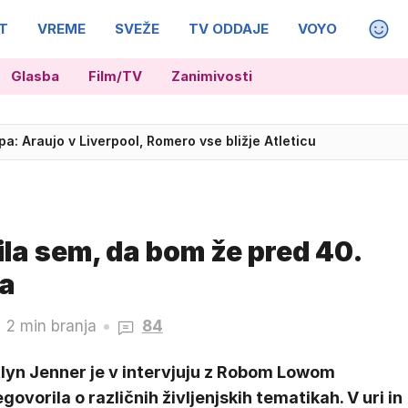
T
VREME
SVEŽE
TV ODDAJE
VOYO
MAGA
Glasba
Film/TV
Zanimivosti
a: Araujo v Liverpool, Romero vse bližje Atleticu
ila sem, da bom že pred 40.
ka
2 min branja
84
tlyn Jenner je v intervjuju z Robom Lowom
govorila o različnih življenjskih tematikah. V uri in