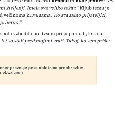
r
, s katero imata hčerki
Kendall
in
Kylie Jenner
:
"Po
eni življenji. Imela sva veliko težav."
Kljub temu je
hod večinoma kriva sama.
"Ko sva samo prijateljici,
prijetno."
spola vzbudila predvsem pri paparacih, ki so jo
et let so stali pred mojimi vrati. Takoj, ko sem prišla
enner praznuje peto obletnico preobrazbe:
e obžalujem