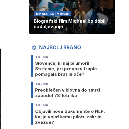
a
KMALU SNEMANJE
Biografski film Michael bo dobil
nadaljevanje
NAJBOLJ BRANO
TUJINA
Slovencu, ki naj bi umoril
Stefanie, pri prevozu trupla
pomagala brat in oče?
TUJINA
Preoblečen v klovna do smrti
zabodel 78-letnika
TUJINA
Objavili nove dokumente o NLP:
kaj je vojaškemu pilotu zakrilo
zvezde?