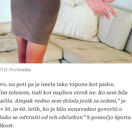
TO: Profimedia
lavo, na poti pa je imela tako vzpone kot padce.
jim telesom, tudi kot majhen otrok ne. Ko sem bila
ačila. Ampak vedno sem držala jezik za zobmi,"
je
v 50. in 60. letih, ko je bilo nenavadno govoriti o
kako se odvrniti od teh občutkov."
S pomočjo športa
oškost.