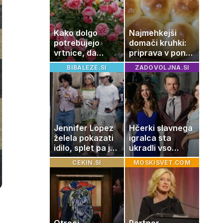
uživajo
Kako dolgo
Najmehkejši
potrebujejo
domači kruhki:
vrtnice, da
priprava v ponvi
zrastejo? Vse o
je trik za popoln
BIBALEZE.SI
ZADOVOLJNA.SI
rasti, cvetenju
rezultat
in negi vrtnic
Jennifer Lopez
Hčerki slavnega
želela pokazati
igralca sta
idilo, splet pa je
ukradli vso
razburila ena
pozornost
CEKIN.SI
MOSKISVET.COM
stvar
Otroci
Partner