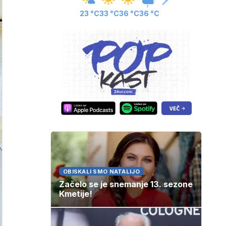
23 °C
33 °C
36 °C
36 °C
OBISKALI SMO NATALIJO
Začelo se je snemanje 13. sezone
Kmetije!