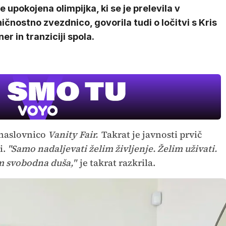
je upokojena olimpijka, ki se je prelevila v
ičnostno zvezdnico, govorila tudi o ločitvi s Kris
er in tranziciji spola.
 naslovnico
Vanity Fair.
Takrat je javnosti prvič
i.
"Samo nadaljevati želim življenje. Želim uživati.
em svobodna duša,"
je takrat razkrila.