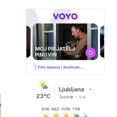
UEFA
SUPERPOKAL
V živo na VOYO: sreda ob 20.30
Ljubljana
23°C
7km/h
V
SOB
NED
PON
TOR