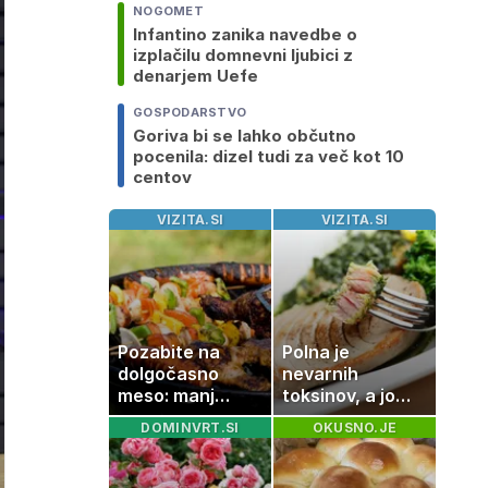
NOGOMET
Infantino zanika navedbe o
izplačilu domnevni ljubici z
denarjem Uefe
GOSPODARSTVO
Goriva bi se lahko občutno
pocenila: dizel tudi za več kot 10
centov
VIZITA.SI
VIZITA.SI
Pozabite na
Polna je
dolgočasno
nevarnih
meso: manj
toksinov, a jo
maščobe, več
imamo vsi radi:
DOMINVRT.SI
OKUSNO.JE
svežine
to je najbolj
nezdrava riba, ki
jo mnogi redno