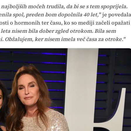
o najboljših močeh trudila, da bi se s tem spoprijela.
nila spol, preden bom dopolnila 40 let,"
je povedal
sti o hormonih ter času, ko so mediji začeli opažati
 leta nisem bila dober zgled otrokom. Bila sem
. Obžalujem, ker nisem imela več časa za otroke."