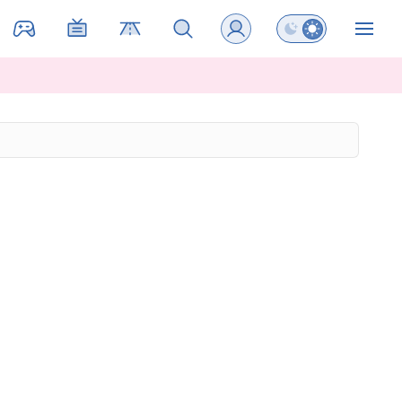
Preklopi barvni na
ZIN