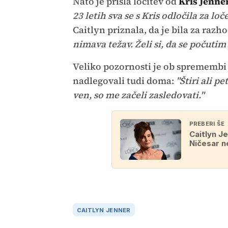
Nato je prišla ločitev od
Kris Jenne
23 letih sva se s Kris odločila za loč
Caitlyn priznala, da je bila za raz
nimava težav. Želi si, da se počutim 
Veliko pozornosti je ob spremembi 
nadlegovali tudi doma:
"Štiri ali p
ven, so me začeli zasledovati."
PREBERI ŠE
Caitlyn J
Ničesar n
CAITLYN JENNER